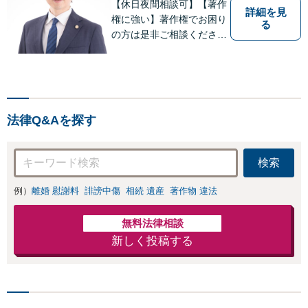
【休日夜間相談可】【著作
詳細を見
権に強い】著作権でお困り
る
の方は是非ご相談くださ
い。法人／個人に対応可
能。ビットトレント、契約
書チェック、インターネッ
トトラブル（誹謗中傷）に
も強み。【交通事故】後遺
法律Q&Aを探す
障害、保険会社との交渉、
過失割合の交渉など【青山
一丁目駅4分】
検索
例）
離婚 慰謝料
誹謗中傷
相続 遺産
著作物 違法
無料法律相談
新しく投稿する