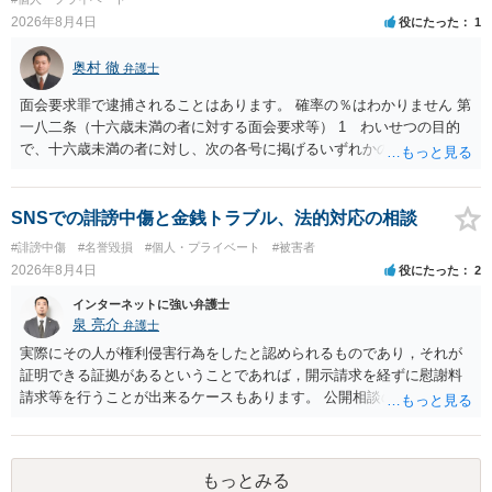
誉棄損として、個人や会社に対する誹謗中傷の不特定多数への公開に
2026年8月4日
役にたった
1
当たるとも思われません。 もちろん、誰がその内容をｃｈａｔｇｐｔ
に入力したかも第三者にしられることはないので、個人や会社の特定
奥村 徹
弁護士
をせずに書き込んだことで（おそらく特定して書き込んだとして
も）、相談者さんが刑事民事の責任に問われることはないでしょう。
面会要求罪で逮捕されることはあります。 確率の％はわかりません 第
私見ながらご参考まで。
一八二条（十六歳未満の者に対する面会要求等） 1 わいせつの目的
で、十六歳未満の者に対し、次の各号に掲げるいずれかの行為をした
者（当該十六歳未満の者が十三歳以上である場合については、その者
が生まれた日より五年以上前の日に生まれた者に限る。）は、一年以
下の拘禁刑又は五十万円以下の罰金に処する。 一 威迫し、偽計を用
SNSでの誹謗中傷と金銭トラブル、法的対応の相談
い又は誘惑して面会を要求すること。 二 拒まれたにもかかわらず、
#誹謗中傷
#名誉毀損
#個人・プライベート
#被害者
反復して面会を要求すること。 三 金銭その他の利益を供与し、又は
2026年8月4日
役にたった
2
その申込み若しくは約束をして面会を要求すること。 2前項の罪を犯
し、よってわいせつの目的で当該十六歳未満の者と面会をした者は、
インターネットに強い弁護士
二年以下の拘禁刑又は百万円以下の罰金に処する。
泉 亮介
弁護士
実際にその人が権利侵害行為をしたと認められるものであり，それが
証明できる証拠があるということであれば，開示請求を経ずに慰謝料
請求等を行うことが出来るケースもあります。 公開相談の場では回答
は難しいかと思われますので，お手持ちの証拠資料を持参の上弁護士
に個別に相談されると良いでしょう。
もっとみる