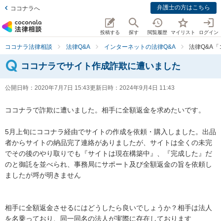
弁護士の方はこちら
ココナラへ
投稿する
探す
閲覧履歴
マイリスト
ログイン
ココナラ法律相談
法律Q&A
インターネットの法律Q&A
法律Q&A
ココナラでサイト作成詐欺に遭いました
公開日時：
2020年7月7日 15:43
更新日時：
2024年9月4日 11:43
ココナラで詐欺に遭いました。相手に全額返金を求めたいです。

5月上旬にココナラ経由でサイトの作成を依頼・購入しました。出品
者からサイトの納品完了連絡がありましたが、サイトは全くの未完
でその後のやり取りでも『サイトは現在構築中』、『完成した』だ
のと御託を並べられ、事務局にサポート及び全額返金の旨を依頼し
ましたが埒が明きません

相手に全額返金させるにはどうしたら良いでしょうか？相手は法人
を名乗っており、同一同名の法人が実際に存在しております
