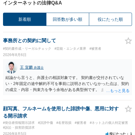
インターネットの法律Q&A
新着順
回答数が多い順
役にたった順
事務所との契約に関して
#契約書作成・リーガルチェック
#芸能・エンタメ業界
#被害者
2026年8月6日
王 宣麟
弁護士
結論から言うと、弁護士の相談対象です。 契約書が交付されていな
い・2年固定の途中解約不可を事前に説明されていなかった点は、契約
の成立・内容・拘束力を争う余地がある典型例です。 まずは、運営と
のやり取り、規約のスクショ等の証拠を集めて、弁護士に相談されて
みてはいかがでしょうか。 また同時並行で（もしまだされていないの
であれば）書面で退所意思の明確化はしておくべきだと考えます。
顔写真、フルネームを使用した誹謗中傷、悪用に対す
る開示請求
#発信者情報開示請求
#誹謗中傷
#名誉毀損
#被害者
#ネット上の個人特定被害
#訴訟・損害賠償請求
2026年8月5日
役にたった
1