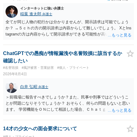
インターネットに強い弁護士
稲葉 進太郎
弁護士
全てが同じ人物の犯行かは分かりませんが、開示請求は可能でしょう
か？ →５ｃｈの方の開示請求は内容からして難しいでしょう。 XとIns
tagramの方は内容からして開示請求ができる可能性が高いでしょう。
ただ、アカウントが削除されていると開示請求は失敗する可能性が高
いでしょう。７月中にアカウントが削除されている場合、今から進め
ても失敗する可能性が高いように思われます。 相手を特定できた場
ChatGPTでの愚痴が情報漏洩や名誉毀損に該当するか
合、相手に全ての弁護士費用を負担させることは可能でしょうか？ →
確認したい
訴訟外の交渉で相手方が認めれば負担させることができるでしょう。
#名誉毀損
#風評被害・営業妨害
#個人・プライベート
訴訟で判決となった場合は、実際の弁護士費用が認められる場合と認
2026年8月4日
められない場合があり何ともいえないところでしょう。
白井 弘昭
弁護士
＞前職場に報告すべきでしょうか？また、民事や刑事ではどういうこ
とが問題になりそうでしょうか？ おそらく、何らの問題もないと思い
ます。 学習機能をＯＮにして相談した場合、Ｃｈａｔｇｐｔがｏｐｅ
ｎＡＩに相談内容を蓄積し、他の質問者への何らかの回答の際に参照
する可能性がありますが、個人名や会社名を特定していない限り、一
般論として抽象化されて回答に織り込まれる可能性が生じるにすぎま
14才の少女への面会要求について
せんので、その情報自体が、秘密情報に当たるとは思えませんし、名
#個人・プライベート