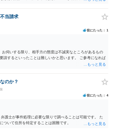
違反に該当するといわれ」とのことですので、ご質問に書かれ
は180度変わるかもしれません。公開の場で詳細を投稿するこ
接相談した方がよいでしょう。
不当請求
役にたった
1
。 お伺いする限り、相手方の態度は不誠実なところがあるもの
要請するといったことは難しいかと思います。 ご参考になれば
なのか？
策
役にたった
4
 弁護士が事件処理に必要な限りで調べることは可能です。 た
について住所を特定することは困難です。