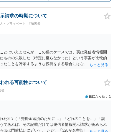
示請求の時期について
個人・プライベート
#加害者
ことはいえませんが、この種のケースでは、実は発信者情報開
たものの失敗した（特定に至らなかった）という事案が比較的
ったことを誇示するような投稿をする場合にはなおさら）。
われる可能性について
害者
役にたった
1
れた3つ（「売掛金返済のために…」「どれのことを…」「調
うであれば、その記載だけでは発信者情報開示請求が認められ
もほぼ門前払いに近い）。 ただ、「328が名誉毀損、偽計業務