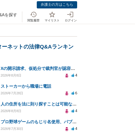
弁護士の方はこちら
&Aを探す
閲覧履歴
マイリスト
ログイン
ターネットの法律Q&Aランキン
Xの開示請求、仮処分で裁判官が認容する意思と理由を明確化しても、相手側は争って引き延ばしますか
4
2026年8月8日
ストーカーから職場に電話
6
2026年7月28日
人の住所を法に則り探すことは可能なのか？
4
2026年8月8日
プロ野球ゲームのもじり名使用、パブリシティ権の影響は？
4
2026年7月30日