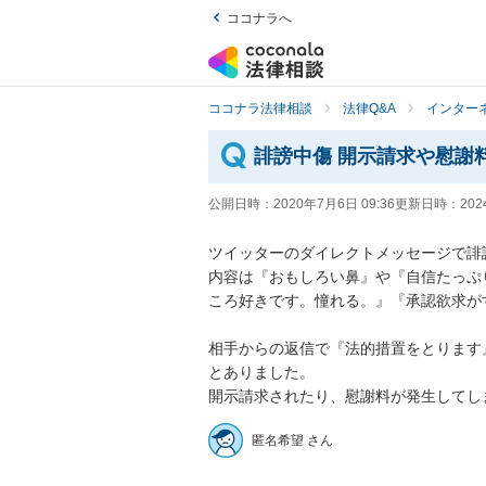
ココナラへ
ココナラ法律相談
法律Q&A
インター
誹謗中傷 開示請求や慰謝
公開日時：
2020年7月6日 09:36
更新日時：
202
ツイッターのダイレクトメッセージで誹謗
内容は『おもしろい鼻』や『自信たっぷ
ころ好きです。憧れる。』『承認欲求がすご
相手からの返信で『法的措置をとります』
とありました。

開示請求されたり、慰謝料が発生してし
匿名希望 さん