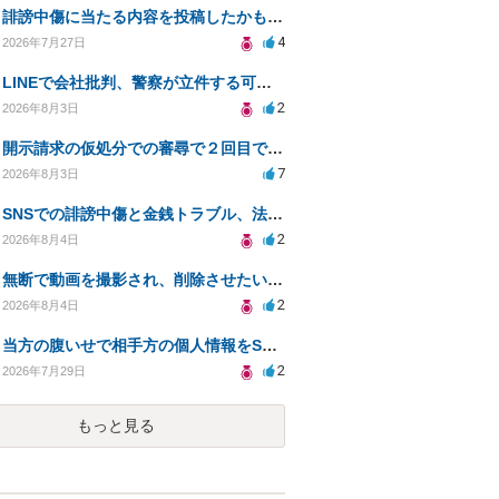
誹謗中傷に当たる内容を投稿したかもしれない。開示請求や民事刑事裁判に発展しうるのか教えて欲しい。
4
2026年7月27日
LINEで会社批判、警察が立件する可能性は？
2
2026年8月3日
開示請求の仮処分での審尋で２回目で終わらない場合どうしたらいいですか
7
2026年8月3日
SNSでの誹謗中傷と金銭トラブル、法的対応の相談
2
2026年8月4日
無断で動画を撮影され、削除させたいが連絡が返ってこない。
2
2026年8月4日
当方の腹いせで相手方の個人情報をSNSで晒してしまい名誉毀損させてしまったかもしれない
2
2026年7月29日
もっと見る