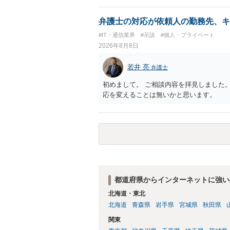
弁護士の対応が依頼人の勤務先、キ
#IT・通信業界
#示談
#個人・プライベート
2026年8月8日
若井 亮
弁護士
初めまして。 ご相談内容を拝見しました
応を変えることは無いかと思います。
都道府県からインターネットに強い
北海道・東北
北海道
青森県
岩手県
宮城県
秋田県
関東