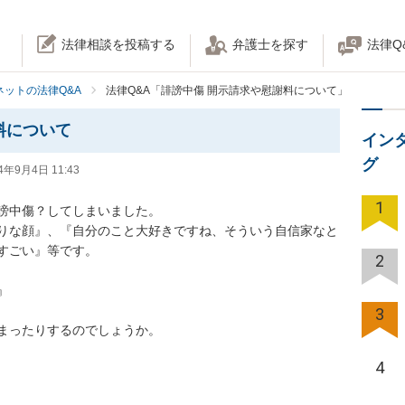
法律相談を投稿する
弁護士を探す
法律Q
ネットの法律Q&A
法律Q&A「誹謗中傷 開示請求や慰謝料について」
料について
イン
グ
4年9月4日 11:43
1
中傷？してしまいました。

りな顔』、『自分のこと大好きですね、そういう自信家なと
い』等です。

2


3
まったりするのでしょうか。
4