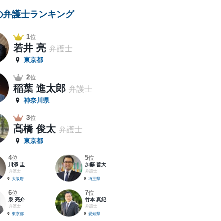
の弁護士ランキング
1
位
若井 亮
弁護士
東京都
2
位
稲葉 進太郎
弁護士
神奈川県
3
位
髙橋 俊太
弁護士
東京都
4
5
位
位
川添 圭
加藤 善大
弁護士
弁護士
大阪府
埼玉県
6
7
位
位
泉 亮介
竹本 真紀
弁護士
弁護士
東京都
愛知県