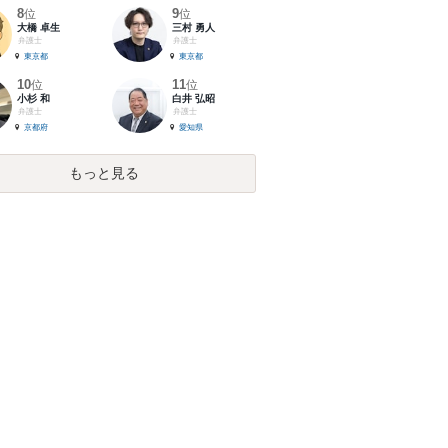
8
9
位
位
大橋 卓生
三村 勇人
弁護士
弁護士
東京都
東京都
10
11
位
位
小杉 和
白井 弘昭
弁護士
弁護士
京都府
愛知県
もっと見る