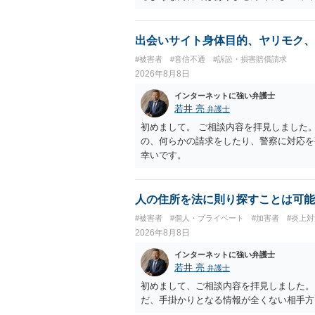
妨害、侮辱罪、ストーカー等に関する法律
ていない何らかの背景事情があれば、回答
とは不適当と思われますので、弁護士へ直
出会いサイト身体目的、ヤリモク、
#被害者
#音信不通
#訴訟・損害賠償請求
2026年8月8日
インターネットに強い弁護士
若井 亮
弁護士
初めまして。 ご相談内容を拝見しました
の、何らかの請求をしたり、警察に対応を
幸いです。
人の住所を法に則り探すことは可能
#被害者
#個人・プライベート
#加害者
#炎上対
2026年8月8日
インターネットに強い弁護士
若井 亮
弁護士
初めまして、ご相談内容を拝見しました。
だ、手掛かりとなる情報が全くない相手方