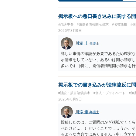
掲示板への悪口書き込みに関する開
#誹謗中傷
#発信者情報開示請求
#名誉毀損
#
2026年8月9日
川添 圭
弁護士
詳しい事情の確認が必要であるため確実な
示請求をしていない、あるいは開示請求し
多いです（特に、発信者情報開示請求を行
掲示板での書き込みが法律違反に問
#訴訟・損害賠償請求
#個人・プライベート
#加
2026年8月9日
川添 圭
弁護士
投稿したのは、ご質問のかぎ括弧でくくら
べたけど…」）ということでしょうか。そ
るような内容ではありません（申し立てて