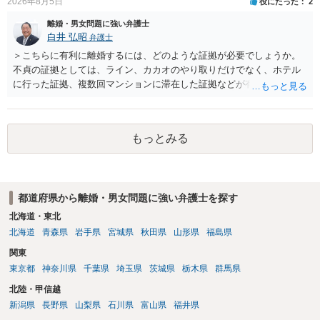
2026年8月5日
役にたった
2
離婚・男女問題に強い弁護士
白井 弘昭
弁護士
＞こちらに有利に離婚するには、どのような証拠が必要でしょうか。
不貞の証拠としては、ライン、カカオのやり取りだけでなく、ホテル
に行った証拠、複数回マンションに滞在した証拠などが有効です。 不
貞の証拠があれば、離婚をさらに有利に進める（離婚したい時期に離
婚する、慰謝料をとるなど）ことができると思われます。 ただし、不
貞発覚後、長期間同居を続けると、不貞を許したとの評価につながる
もっとみる
場合がありますので、ご注意ください。 以上、ご参考まで。
都道府県から離婚・男女問題に強い弁護士を探す
北海道・東北
北海道
青森県
岩手県
宮城県
秋田県
山形県
福島県
関東
東京都
神奈川県
千葉県
埼玉県
茨城県
栃木県
群馬県
北陸・甲信越
新潟県
長野県
山梨県
石川県
富山県
福井県