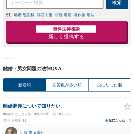
検索
例）
離婚 慰謝料
誹謗中傷
相続 遺産
著作物 違法
無料法律相談
新しく投稿する
離婚・男女問題の法律Q&A
新着順
回答数が多い順
役にたった順
離婚調停について知りたい。
#離婚すること自体
#性格の不一致
#モラハラ
2026年8月6日
役にたった
1
川添 圭
弁護士