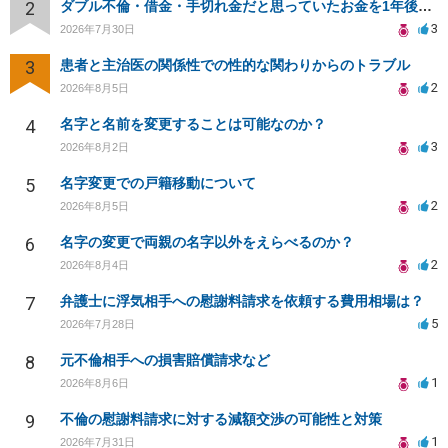
2
ダブル不倫・借金・手切れ金だと思っていたお金を1年後いまさら脅迫罪として通知書が来てまとめて請求
3
2026年7月30日
3
患者と主治医の関係性での性的な関わりからのトラブル
2
2026年8月5日
4
名字と名前を変更することは可能なのか？
3
2026年8月2日
5
名字変更での戸籍移動について
2
2026年8月5日
6
名字の変更で両親の名字以外をえらべるのか？
2
2026年8月4日
7
弁護士に浮気相手への慰謝料請求を依頼する費用相場は？
5
2026年7月28日
8
元不倫相手への損害賠償請求など
1
2026年8月6日
9
不倫の慰謝料請求に対する減額交渉の可能性と対策
1
2026年7月31日