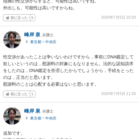
指摘の性交渉からすると、可能性は高いですね。

外出しも、可能性は高いですからね。
2020年7月5日 10:20
役に立った
0
峰岸 泉
弁護士
東京都
>
中央区
性交渉があったことは争いないわけですから，事前にDNA鑑定して
欲しいというのは，慰謝料の対象にもなりません。法的な認知請求
をしたのは，DNA鑑定を拒否したからでしょうから，手続をとった
のは，正当だと思います。

慰謝料のことは心配する必要はないと思います。
2020年7月5日 11:26
役に立った
1
峰岸 泉
弁護士
東京都
>
中央区
追加です。
