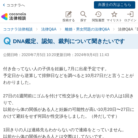
弁護士の方はこちら
ココナラへ
投稿する
探す
閲覧履歴
マイリスト
ログイン
ココナラ法律相談
法律Q&A
離婚・男女問題の法律Q&A
法律Q&A
DNA鑑定、認知、裁判について聞きたいです
公開日時：
2020年7月5日 10:20
更新日時：
2024年9月4日 11:43
付き合ってない人の子供を妊娠し7月に出産予定です。

予定日から逆算して排卵日などを調べると10月27日だと言うことが
わかりました。

27日の1週間前にゴムを付けて性交渉をした人がおりその人は1回き
りで、

以前から体の関係がある人と妊娠の可能性が高い10月20日〜27日に
かけて避妊をせず何回か性交渉をしました。（外だしです）

1回きりの人は連絡先もわからないので連絡をとっていません。

以前から体の関係がある人とは交際はしてないです。
