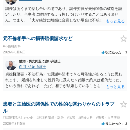
調停はあくまで話し合いの場であり、調停委員が夫婦関係の破綻を認
定したり、当事者に離婚するよう押しつけたりすることはありませ
ん。つまり、「夫が絶対に離婚に合意しない場合は不成立になり」、
離婚訴訟を提起して離婚を命じる判決を得て確定しなければ離婚はで
きません。 調停段階での離婚成立を希望するなら、夫が離婚に前向き
になるような条件提示をする等、模索するほかありません（極端な話
元不倫相手への損害賠償請求など
をいえば、夫から「この条件なら離婚してもよい」として提示された
#不倫慰謝料
条件を全部丸呑みする、という方法しかないかもしれません）。た
2026年8月6日
役にたった
1
だ、離婚訴訟をしたくないという考えを見透かされてしまうと、逆に
足下を見られてしまいますので、注意する必要があります。 夫が離婚
離婚・男女問題に強い弁護士
に抵抗する可能性が高いのであれば、むしろ淡々と調停不成立にして
白井 弘昭
弁護士
離婚訴訟で離婚原因を主張し、判決へ持っていく方が近道であること
貞操権侵害（不法行為）で慰謝料請求できる可能性があるように思わ
も少なくありません。見通し等を含め、弁護士へ相談・依頼した方が
れます。 婚姻を約束して性行為に及んだ＞婚姻の約束は虚偽だった、
よいと思います。
という流れであれば。 ただ、相手が結婚していることを知って行為に
及んでいるのであれば、婚姻できないことについて相談者さんの帰責
性も認められそうですので、あまり慰謝料は高額にならないように思
われます。 一度、最寄りの弁護士に相談してみてください。
患者と主治医の関係性での性的な関わりからのトラブ
ル
#慰謝料請求したい側
#慰謝料請求・訴訟
#示談
#産婦人科
#患者・入所者側
2026年8月5日
役にたった
2