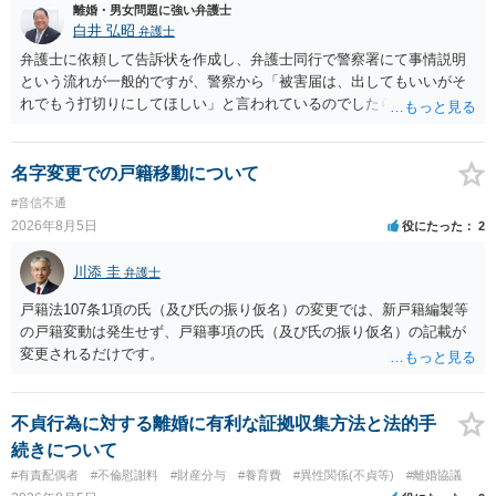
離婚・男女問題に強い弁護士
白井 弘昭
弁護士
弁護士に依頼して告訴状を作成し、弁護士同行で警察署にて事情説明
という流れが一般的ですが、警察から「被害届は、出してもいいがそ
れでもう打切りにしてほしい」と言われているのでしたら、あまり結
論は変わらないかもしれないですね。 所轄の警察を飛び越えて、直接
検察庁に訴えるのもありかもしれないですが、実際に捜査をするの
は、結局所轄だと思われますので、やはり結論は変わらないかもしれ
名字変更での戸籍移動について
ないです。 一度、最寄りの「刑事に強い」とうたっている弁護士に相
#音信不通
談してみてはいかがでしょうか。 以上、ご参考まで。
2026年8月5日
役にたった
2
川添 圭
弁護士
戸籍法107条1項の氏（及び氏の振り仮名）の変更では、新戸籍編製等
の戸籍変動は発生せず、戸籍事項の氏（及び氏の振り仮名）の記載が
変更されるだけです。
不貞行為に対する離婚に有利な証拠収集方法と法的手
続きについて
#有責配偶者
#不倫慰謝料
#財産分与
#養育費
#異性関係(不貞等)
#離婚協議