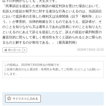
以下の判例からしても，大丈夫です。

「民事訴訟を提起した者が敗訴の確定判決を受けた場合において、
右訴えの提起が相手方に対する違法な行為といえるのは、当該訴訟
において提訴者の主張した権利又は法律関係（以下「権利等」とい
う。）が事実的、法律的根拠を欠くものであるうえ、提訴者が、そ
のことを知りながら又は通常人であれば容易にそのことを知りえた
といえるのにあえて訴えを提起したなど、訴えの提起が裁判制度の
趣旨目的に照らして著しく相当性を欠くと認められるときに限られ
るものと解するのが相当である。」（最高裁判例）
2020年7月6日 16:23
役に立った
1
この投稿は、2020年7月6日時点の情報です。
ご自身の責任のもと適法性・有用性を考慮してご利用いただくようお願いい
たします。
マイリストに入れる