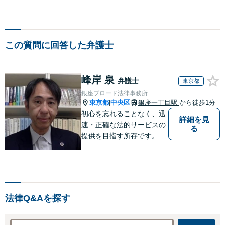
この質問に回答した弁護士
峰岸 泉
弁護士
東京都
銀座ブロード法律事務所
東京都
中央区
銀座一丁目駅
から徒歩1分
|
初心を忘れることなく、迅
詳細を見
速・正確な法的サービスの
る
提供を目指す所存です。
法律Q&Aを探す