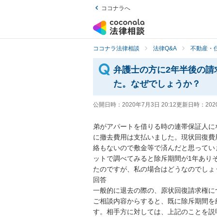
ココナラへ
ココナラ法律相談
法律Q&A
不動産・
弁護士の方に2年半後の請
た。なぜでしょうか？
公開日時：
2020年7月3日 20:12
更新日時：
202
弟がアパートを借りる時の連帯保証人になり
に撤去費用は支払いました。現状回復費
絡もないので敷金等で済んだと思っていま
ットで調べてみると除斥期間が1年あり
たのですが、私の場合はどうなのでしょう
回答

一般的に退去の際の、原状回復請求権につ
ご相談内容からすると、既に除斥期間を
す。相手方に対しては、上記のことを説