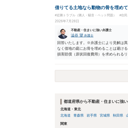
で、建物を事務所・店舗用に大きく改築す
れません。 しかしそれでも、大家さんが
借りてる土地なら動物の骨を埋めて
り、立ち退きを迫る材料に使ったりする可
#近隣トラブル（隣人・騒音・ペット問題）
#住
2026年7月28日
不動産・住まいに強い弁護士
澁谷 望
弁護士
回答いたします。※弁護士により見解は異
なく借地の庭にお骨を埋めることは避ける
損害賠償（原状回復費用）を求められるリ
体は墓地埋葬法違反や不法投棄には該当し
有者は質問者様であっても、土地の所有権
める行為は、他人の所有権を侵害する行為
いのが私見です。 どうしてもお近くで供
直接埋めずに大きめの鉢植え等で供養する
確実かと思います。
都道府県から不動産・住まいに強い
北海道・東北
北海道
青森県
岩手県
宮城県
秋田県
関東