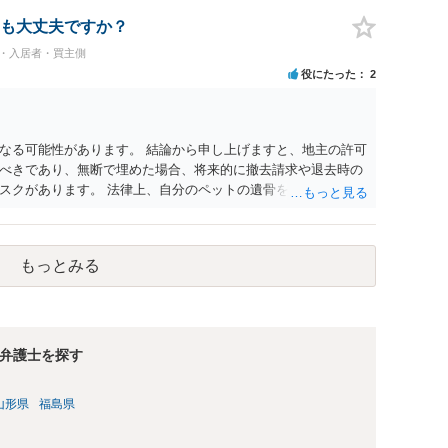
る等までなさらない限り、リスクはそれほど大きくないかもし
契約違反を口実に、将来の更新時に更新料の上乗せを要求した
も大丈夫ですか？
能性は否定できません。
民・入居者・買主側
役にたった
2
なる可能性があります。 結論から申し上げますと、地主の許可
べきであり、無断で埋めた場合、将来的に撤去請求や退去時の
スクがあります。 法律上、自分のペットの遺骨を埋める行為自
ないため、犯罪になるわけではありません。しかし、建物の所
はあくまで地主にあります。そのため、地主に無断でお骨を埋
や、借地人としての善管注意義務違反とみなされる可能性が高
もっとみる
養されたい場合は、事前に地主へ相談して許可を得るか、土地に
「プランター葬」や、ペット霊園等への納骨を検討されるのが
弁護士を探す
山形県
福島県