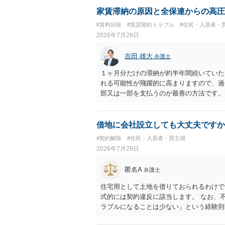
家賃滞納の原因と全保連からの高圧
#賃料回収
#賃貸契約トラブル
#住民・入居者・
2026年7月29日
吉田 雄大
弁護士
１ヶ月分だけの滞納が約半年間続いていた
れる可能性が飛躍的に高まりますので、過
部又は一部を支払うのが最善の方法です。
のある返答は期待できないと思います。
借地に会社設立しても大丈夫ですか
#契約解除
#住民・入居者・買主側
2026年7月29日
匿名A
弁護士
住宅用として土地を借りておられるわけで
式的には契約違反に該当します。 なお、
ラブルになることは少ない」という経験則
ません。 ただ、解除まで認められるかど