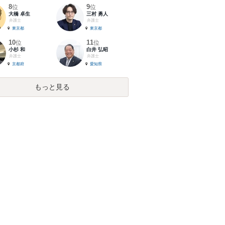
8
9
位
位
大橋 卓生
三村 勇人
弁護士
弁護士
東京都
東京都
10
11
位
位
小杉 和
白井 弘昭
弁護士
弁護士
京都府
愛知県
もっと見る