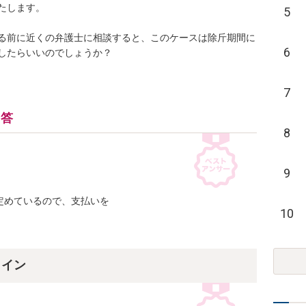
ます。

5
る前に近くの弁護士に相談すると、このケースは除斤期間に
6
したらいいのでしょうか？
7
回答
8
9
めているので、支払いを

10
ライン