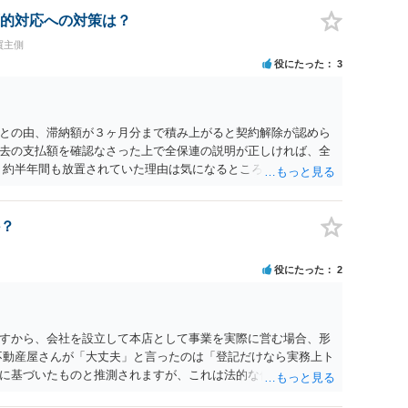
的対応への対策は？
買主側
役にたった
3
との由、滞納額が３ヶ月分まで積み上がると契約解除が認めら
去の支払額を確認なさった上で全保連の説明が正しければ、全
 約半年間も放置されていた理由は気になるところですが、中身
？
役にたった
2
すから、会社を設立して本店として事業を実際に営む場合、形
不動産屋さんが「大丈夫」と言ったのは「登記だけなら実務上ト
に基づいたものと推測されますが、これは法的な保証ではあり
うかについては信頼関係が破壊されたかどうかで判断されますの