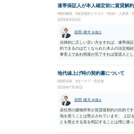
連帯保証人が本人確定前に賃貸解約
#契約解除
#賃貸契約トラブル
#住民・入居者・
2026年8月3日
吉田 雄大
弁護士
法律的に正しい言い方をすれば、連帯保証
約できるのは亡くなられた本人の法定相続
事実上であれ明渡が完了すれば賃貸人とし
られつつある手続はあくまでも、建物を賃
が良いと思います。またその方法で進めた
済的負担を最小限に食い止められるため望
地代値上げ時の契約書について
#賃料回収
#オーナー・売主側
2026年7月30日
吉田 雄大
弁護士
居住用の建物所有が賃貸借契約の目的です
地を使うことは禁止されています。 上記
とを禁止する旨を明記することは理に適っ
入りませんが、提案するのは良い方法と思