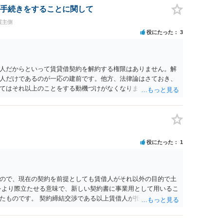
手続きをすることに関して
買主側
役にたった
3
人だからといって賃貸借契約を解約する権限はありません。解
人だけであるのが一応の建前です。他方、法律論はさておき、
てはそれ以上のことをする動機づけがなくなります。 今回進め
貸人に一日も早く明け渡すための便宜的方法として理解するの
方が、連帯保証人であるお知り合いさんにとっても、自身の経
ましいやり方だといえます。
役にたった
1
ので、現在の契約を前提としても賃借人がそれ以外の目的で土
をより際立たせる意味で、新しい契約書に事業用として用いるこ
たものです。 契約締結交渉である以上賃借人が拒んだ場合には
います。