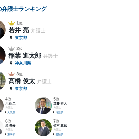
の弁護士ランキング
1
位
若井 亮
弁護士
東京都
2
位
稲葉 進太郎
弁護士
神奈川県
3
位
髙橋 俊太
弁護士
東京都
4
5
位
位
川添 圭
加藤 善大
弁護士
弁護士
大阪府
埼玉県
6
7
位
位
泉 亮介
竹本 真紀
弁護士
弁護士
東京都
愛知県