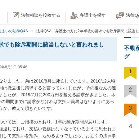
法律相談を投稿する
弁護士を探す
法律Q
住まいの法律Q&A
法律Q&A「弁護士の方に2年半後の請求でも除斥期間に該当
求でも除斥期間に該当しないと言われまし
不動
グ
0年8月1日 05:48
1
ました。弟は2016/8月に死亡しています。2016/12末頃
用は撤去後に請求すると言っていましたが、その後なんの連
2
したが、2019/7月に200万円を越える請求がきました。ネ
その期間までに請求がなければ支払い義務はないようにあっ
3
か。教えて頂きたいです。

いては、ご指摘のとおり、1年の除斥期間があります。

4
経過しており、支払い義務はなくなっているように思われま
明して支払いを拒み、もめるようでしたら、お近くの法律事