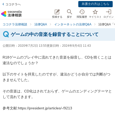
弁護士の方はこちら
ココナラへ
投稿する
探す
閲覧履歴
マイリスト
ログイン
ココナラ法律相談
法律Q&A
インターネットの法律Q&A
法律Q&A
ゲームの中の音楽を録音することについて
公開日時：
2020年7月2日 13:55
更新日時：
2024年9月4日 11:43
R18ゲームのプレイ中に流れてきた音楽を録音し、CDを焼くことは
違法なのでしょうか？

以下のサイトを拝見したのですが、違法かどうか自分では判断がつ
きませんでした。

その音楽は、CD化はされておらず、ゲームのエンディングテーマと
して流れてきます。

参考文献:https://president.jp/articles/-/9213
