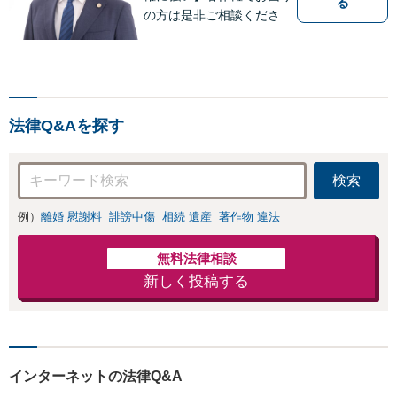
る
の方は是非ご相談くださ
い。法人／個人に対応可
能。ビットトレント、契約
書チェック、インターネッ
トトラブル（誹謗中傷）に
も強み。【交通事故】後遺
法律Q&Aを探す
障害、保険会社との交渉、
過失割合の交渉など【青山
一丁目駅4分】
検索
例）
離婚 慰謝料
誹謗中傷
相続 遺産
著作物 違法
無料法律相談
新しく投稿する
インターネットの法律Q&A