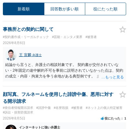
新着順
回答数が多い順
役にたった順
事務所との契約に関して
#契約書作成・リーガルチェック
#芸能・エンタメ業界
#被害者
2026年8月6日
王 宣麟
弁護士
結論から言うと、弁護士の相談対象です。 契約書が交付されていな
い・2年固定の途中解約不可を事前に説明されていなかった点は、契約
の成立・内容・拘束力を争う余地がある典型例です。 まずは、運営と
のやり取り、規約のスクショ等の証拠を集めて、弁護士に相談されて
みてはいかがでしょうか。 また同時並行で（もしまだされていないの
であれば）書面で退所意思の明確化はしておくべきだと考えます。
顔写真、フルネームを使用した誹謗中傷、悪用に対す
る開示請求
#発信者情報開示請求
#誹謗中傷
#名誉毀損
#被害者
#ネット上の個人特定被害
#訴訟・損害賠償請求
2026年8月5日
役にたった
1
インターネットに強い弁護士