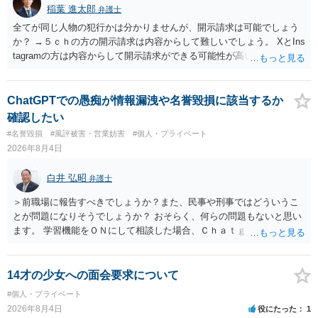
稲葉 進太郎
弁護士
全てが同じ人物の犯行かは分かりませんが、開示請求は可能でしょう
か？ →５ｃｈの方の開示請求は内容からして難しいでしょう。 XとIns
tagramの方は内容からして開示請求ができる可能性が高いでしょう。
ただ、アカウントが削除されていると開示請求は失敗する可能性が高
いでしょう。７月中にアカウントが削除されている場合、今から進め
ても失敗する可能性が高いように思われます。 相手を特定できた場
ChatGPTでの愚痴が情報漏洩や名誉毀損に該当するか
合、相手に全ての弁護士費用を負担させることは可能でしょうか？ →
確認したい
訴訟外の交渉で相手方が認めれば負担させることができるでしょう。
#名誉毀損
#風評被害・営業妨害
#個人・プライベート
訴訟で判決となった場合は、実際の弁護士費用が認められる場合と認
2026年8月4日
められない場合があり何ともいえないところでしょう。
白井 弘昭
弁護士
＞前職場に報告すべきでしょうか？また、民事や刑事ではどういうこ
とが問題になりそうでしょうか？ おそらく、何らの問題もないと思い
ます。 学習機能をＯＮにして相談した場合、Ｃｈａｔｇｐｔがｏｐｅ
ｎＡＩに相談内容を蓄積し、他の質問者への何らかの回答の際に参照
する可能性がありますが、個人名や会社名を特定していない限り、一
般論として抽象化されて回答に織り込まれる可能性が生じるにすぎま
14才の少女への面会要求について
せんので、その情報自体が、秘密情報に当たるとは思えませんし、名
#個人・プライベート
誉棄損として、個人や会社に対する誹謗中傷の不特定多数への公開に
2026年8月4日
役にたった
1
当たるとも思われません。 もちろん、誰がその内容をｃｈａｔｇｐｔ