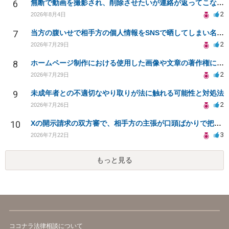
6
無断で動画を撮影され、削除させたいが連絡が返ってこない。
2
2026年8月4日
7
当方の腹いせで相手方の個人情報をSNSで晒してしまい名誉毀損させてしまったかもしれない
2
2026年7月29日
8
ホームページ制作における使用した画像や文章の著作権について
2
2026年7月29日
9
未成年者との不適切なやり取りが法に触れる可能性と対処法
2
2026年7月26日
10
Xの開示請求の双方審で、相手方の主張が口頭ばかりで把握しきれません
3
2026年7月22日
もっと見る
ココナラ法律相談について