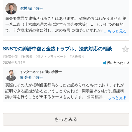
に入力したかも第三者にしられることはないので、個人や会社の特定
奥村 徹
弁護士
をせずに書き込んだことで（おそらく特定して書き込んだとして
も）、相談者さんが刑事民事の責任に問われることはないでしょう。
面会要求罪で逮捕されることはあります。 確率の％はわかりません 第
私見ながらご参考まで。
一八二条（十六歳未満の者に対する面会要求等） 1 わいせつの目的
で、十六歳未満の者に対し、次の各号に掲げるいずれかの行為をした
者（当該十六歳未満の者が十三歳以上である場合については、その者
が生まれた日より五年以上前の日に生まれた者に限る。）は、一年以
下の拘禁刑又は五十万円以下の罰金に処する。 一 威迫し、偽計を用
SNSでの誹謗中傷と金銭トラブル、法的対応の相談
い又は誘惑して面会を要求すること。 二 拒まれたにもかかわらず、
#誹謗中傷
#被害者
#個人・プライベート
#名誉毀損
反復して面会を要求すること。 三 金銭その他の利益を供与し、又は
2026年8月4日
役にたった
2
その申込み若しくは約束をして面会を要求すること。 2前項の罪を犯
し、よってわいせつの目的で当該十六歳未満の者と面会をした者は、
インターネットに強い弁護士
二年以下の拘禁刑又は百万円以下の罰金に処する。
泉 亮介
弁護士
実際にその人が権利侵害行為をしたと認められるものであり，それが
証明できる証拠があるということであれば，開示請求を経ずに慰謝料
請求等を行うことが出来るケースもあります。 公開相談の場では回答
は難しいかと思われますので，お手持ちの証拠資料を持参の上弁護士
に個別に相談されると良いでしょう。
もっとみる