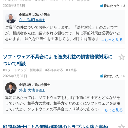
も改善されない場合には、決済権限を持つ上司に相談し、顧問契約自
2026年8月3日
役にたった
2
体を見直すのが一番かと思います。
企業法務に強い弁護士
白井 弘昭
弁護士
ご質問の件についてお答えいたします。 「法的対策」とのことです
が、相談者さんは、請求される側なので、特に事前対策は必要ないと
思います。 法的な正当性を主張しても、相手には響きません。そもそ
も、法的正当性が薄いことは相手も分かっていますので。 相手方が法
的手段として裁判（おそらく少額訴訟）をするかどうかの問題ですの
で、訴訟を提起してきたら粛々と対応することになります。 少額訴訟
ソフトウェア不具合による逸失利益の損害賠償対応に
は、１人（１社）年間１０回までしかできないので、こちらが毅然と
ついて相談
支払いを拒否すれば、少額訴訟を提起する可能性は、低いものと思わ
#スタートアップ・新規事業
#不祥事対応
#IT業界
れます。 ただ、裁判を東京などの遠隔地で起こされますと、対応する
2026年7月31日
役にたった
6
だけで費用がかかりますので、難しいところです。 当事者での対応で
すと、押し負けて支払うかもと考えますので、弁護士に依頼するなど
企業法務に強い弁護士
して対応をすれば、より裁判をしてくる可能性は減りますが、当然費
外山 大地
弁護士
用がかかります。 毅然と拒否して後は裁判するならしてくださいの対
算定にあたっては、ソフトウェアを利用する前に相手方とどんな話を
応、弁護士に依頼して同様の対応、裁判してきたら、従業員にて粛々
していたか、相手方の業種、相手方がどのようにソフトウェアを活用
と対応のどれかを選択することになります。 以上、ご参考まで。
していたか、ソフトウェアの不具合により減るであろう相手方の将来
の収入がどの程度得られる見込みであったか等、精査する必要があり
ます。 すでに王先生からも回答されている通り、最寄りの弁護士に相
談されることをお勧めします。
顧問弁護士による無料相談後のトラブルを防ぐ契約