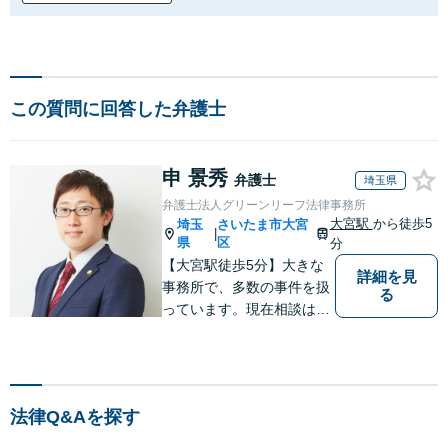
この質問に回答した弁護士
申 景秀
弁護士
埼玉県
弁護士法人グリーンリーフ法律事務所
大宮駅
から徒歩5
埼玉
さいたま市大宮
|
県
区
分
【大宮駅徒歩5分】大きな
詳細を見
事務所で、多数の事件を扱
る
っています。現在相談は、
相続・交通事故・労災・借
金問題のみ取り扱っていま
す。
法律Q&Aを探す