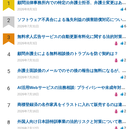
1
顧問法律事務所内での特定の弁護士拒否、弁護士変更はあり？一般論でも構いません。
4
2026年8月3日
2
ソフトウェア不具合による逸失利益の損害賠償対応について相談
6
2026年7月31日
3
無料求人広告サービスの自動更新有料化に関する法的対策は？
2
2026年8月3日
4
顧問弁護士による無料相談後のトラブルを防ぐ契約は？
2
2026年7月31日
5
弁護士面談後のメールでのその後の報告は無料になるが、弁護士として興味ありますか？
2
2026年7月26日
6
AI活用Webサービスの法務相談: プライバシーや未成年対応など
2
2026年7月18日
7
商標登録済の名作家具をイラストに入れて販売するのは違法でしょうか
2
2026年7月16日
8
外国人向け日本語特訓事業の法的リスクと対策について教えてください
2
2026年7月12日