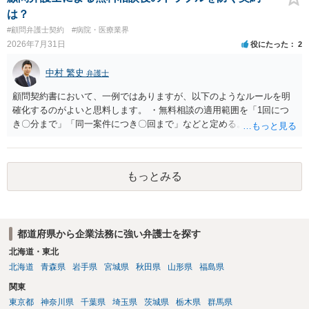
は？
#顧問弁護士契約
#病院・医療業界
2026年7月31日
役にたった
2
中村 繁史
弁護士
顧問契約書において、一例ではありますが、以下のようなルールを明
確化するのがよいと思料します。 ・無料相談の適用範囲を「1回につ
き〇分まで」「同一案件につき〇回まで」などと定める。 ・無料相談
の範囲を超える継続的な質疑応答やメール対応は原則として受け付け
ず、継続して対応する場合は「個別受任（有料契約）」が必要であ
る。 ・無料相談から個別の事件処理へ移行する場合は、弁護士と従業
もっとみる
員との間で必ず個別の委任契約書を締結し、着手金や報酬等の費用体
系を事前に明示する手続を義務付ける。 相談料が無料であっても、法
律相談という法的サービスを提供する以上、弁護士は善良な管理者の
注意をもって対応する義務（善管注意義務）を負うものと思料しま
都道府県から企業法務に強い弁護士を探す
す。したがって、著しく不誠実な対応、放置、あるいは誤った不当な
回答を繰り返したような場合には、弁護士法上の誠実義務違反や品位
北海道・東北
保持違反（弁護士法56条1項）として、弁護士会の懲戒対象となり得る
北海道
青森県
岩手県
宮城県
秋田県
山形県
福島県
との理解でよいと考えます。 新たな法律事務所を探す手段について
関東
は、このウェブサイトで探す方法のほか、弁護士会や法律事務所に直
東京都
神奈川県
千葉県
埼玉県
茨城県
栃木県
群馬県
接問い合わせをする方法もあり得ると存じます。