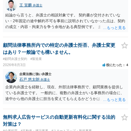
王 宣麟
弁護士
結論から言うと、弁護士の相談対象です。 契約書が交付されていな
い・2年固定の途中解約不可を事前に説明されていなかった点は、契約
の成立・内容・拘束力を争う余地がある典型例です。 まずは、運営と
のやり取り、規約のスクショ等の証拠を集めて、弁護士に相談されて
みてはいかがでしょうか。 また同時並行で（もしまだされていないの
であれば）書面で退所意思の明確化はしておくべきだと考えます。
顧問法律事務所内での特定の弁護士拒否、弁護士変更
はあり？一般論でも構いません。
#顧問弁護士契約
#製造業
2026年8月3日
役にたった
4
企業法務に強い弁護士
石戸 悠太朗
弁護士
企業内弁護士を経験し、現在、外部法律事務所で、顧問業務を提供し
ている弁護士です。 一般的に、複数の弁護士がいる事務所の場合に、
途中から他の弁護士に担当を変えてもらえるかどうかは、当該事務所
の代表の判断に委ねられています。 もっとも、代表としても、依頼者
が不満を抱いている弁護士を担当にすることは望ましくないため、別
の弁護士に変更するのが通常でしょう。それでも、担当弁護士を変え
無料求人広告サービスの自動更新有料化に関する法的
てくれない場合は、他の弁護士の担当案件が一般で担当を変えられな
対策は？
いなどの事情があるかと思います。 担当弁護士が変わらず、仕事内容
#企業犯罪
#不動産・建設業界
#スタートアップ・新規事業