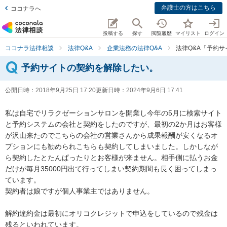
弁護士の方はこちら
ココナラへ
投稿する
探す
閲覧履歴
マイリスト
ログイン
ココナラ法律相談
法律Q&A
企業法務の法律Q&A
法律Q&A「予約
予約サイトの契約を解除したい。
公開日時：
2018年9月25日 17:20
更新日時：
2024年9月6日 17:41
私は自宅でリラクゼーションサロンを開業し今年の5月に検索サイト
と予約システムの会社と契約をしたのですが、最初の2か月はお客様
が沢山来たのでこちらの会社の営業さんから成果報酬が安くなるオ
プションにも勧められこちらも契約してしまいました。しかしなが
ら契約したとたんぱったりとお客様が来ません。相手側に払うお金
だけが毎月35000円出て行ってしまい契約期間も長く困ってしまっ
ています。

契約者は娘ですが個人事業主ではありません。

解約違約金は最初にオリコクレジットで申込をしているので残金は
残るといわれています。
