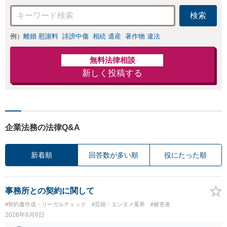
検索
例）
離婚 慰謝料
誹謗中傷
相続 遺産
著作物 違法
無料法律相談
新しく投稿する
企業法務の法律Q&A
新着順
回答数が多い順
役にたった順
事務所との契約に関して
#契約書作成・リーガルチェック
#芸能・エンタメ業界
#被害者
2026年8月6日