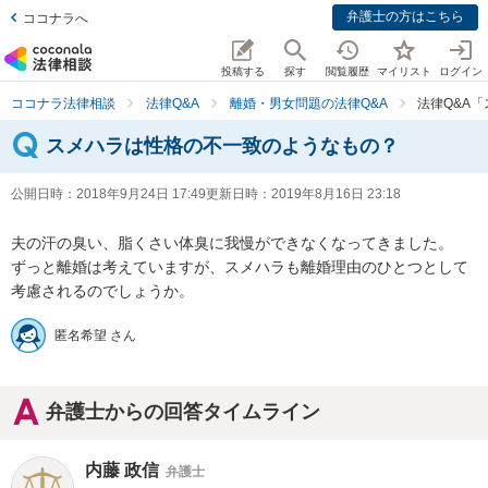
弁護士の方はこちら
ココナラへ
投稿する
探す
閲覧履歴
マイリスト
ログイン
ココナラ法律相談
法律Q&A
離婚・男女問題の法律Q&A
法律Q&A
スメハラは性格の不一致のようなもの？
公開日時：
2018年9月24日 17:49
更新日時：
2019年8月16日 23:18
夫の汗の臭い、脂くさい体臭に我慢ができなくなってきました。

ずっと離婚は考えていますが、スメハラも離婚理由のひとつとして
考慮されるのでしょうか。
匿名希望 さん
弁護士からの回答タイムライン
内藤 政信
弁護士