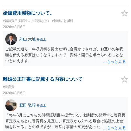
幸いです。
婚姻費用減額について。
#婚姻費用(別居中の生活費など)
#離婚の慰謝料
2026年8月8日
外山 大地
弁護士
ご記載の通り、年収資料を提出せずに合意ができれば、お互いの年収
額を伝える必要はなくなりますので、資料の開示を求められることな
いといえます。
離婚公正証書に記載する内容について
#養育費
2026年8月8日
肥田 弘昭
弁護士
「毎年6月にこちらの所得証明書を提示する。裁判所の開示する養育費
算定表をもとに養育費を見直し、算定表から外れる場合は協議の上金
額を決める」との点ですが、通常は事情の変更があった場合に変更し