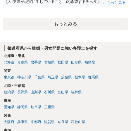
しい支障が現実に生じていること、(2)希望する氏へ変更できればその
支障が解消できる（解消される）ことを、具体的な資料をもって説明
できるかどうかがポイントです。 記録中に現れた一切の事情が判断対
象ですので、上記(1)と(2)を説明できる資料は全て（ただし理路整然
もっとみる
に）提出することが必要になります。「フラッシュバック」とのこと
なので、例えば、医学上確立されているPTSDの診断基準に合致した説
明とそれに沿う資料の提出が必要になってくるように思います。 精神
的・心理的な理由の氏変更は様々な意味でハードルがかなり高く、弁
都道府県から離婚・男女問題に強い弁護士を探す
護士へ依頼しても苦労することが強く予想されるところです。、もし
本人申立てをお考えであれば、医学知識はもちろん法律知識も要求さ
北海道・東北
れますので、性急な申立てをせず、知識と資料をしっかりと揃えて、
北海道
青森県
岩手県
宮城県
秋田県
山形県
福島県
万全の体制で申立てに臨んだ方がよいと思われます。
関東
東京都
神奈川県
千葉県
埼玉県
茨城県
栃木県
群馬県
北陸・甲信越
新潟県
長野県
山梨県
石川県
富山県
福井県
東海
愛知県
静岡県
岐阜県
三重県
関西
大阪府
兵庫県
京都府
滋賀県
奈良県
和歌山県
中国