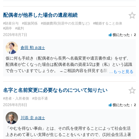
ますので妥当とまでは言えないかと思います。「養育費は当初予測出
来なかった事情の変更により双方協議の上増減出来る」と「通知義務
に勤務先」が含まれているので、私に収入が入った事は相手に通知が
配偶者が他界した場合の遺産相続
行く事になり、上記のような文言が無くても養育費の見直しは適宜出
#財産分与
#親族関係
#婚姻費用(別居中の生活費など)
#離婚すること自体
来るかと思うのですが違うのでしょうか？との点はそのとおりかと思
#調停
#裁判
います。養育費は事情の変更があった場合に変更するので毎年見直す
2026年8月7日
役にたった
2
ことはあまりないです。ご参考にしてください。
倉田 勲
弁護士
仮に何も手続き（配偶者から長男へ名義変更や遺言書作成）をせず、
配偶者が亡くなった場合は配偶者名義の資産1/2は妻（私）という認識
で合っていますでしょうか。 →ご相談内容を拝見する限りでは、その
認識で合ってはいます。 なお、逆に１/２しか権利がないため、自宅を
完全に所有する場合は、他の相続人に対して自宅の評価額の１/２の代
償金の支払いが必要になります。
名字と名前変更に必要なものについて知りたい
#患者・入所者側
#音信不通
2026年8月8日
役にたった
2
川添 圭
弁護士
「やむを得ない事由」とは、その氏を使用することによって社会生活
上きわめて著しい支障が生じることをいいますので、(1)社会生活上著