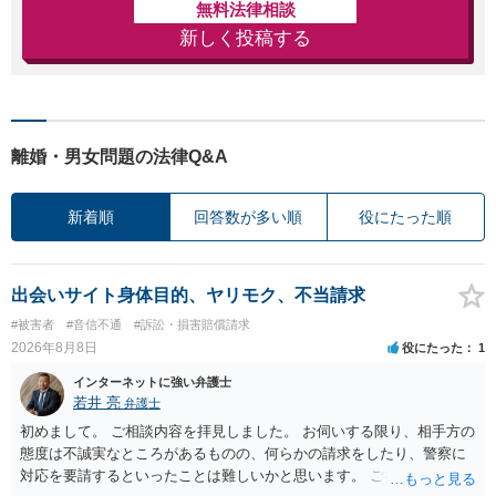
無料法律相談
新しく投稿する
離婚・男女問題の法律Q&A
新着順
回答数が多い順
役にたった順
出会いサイト身体目的、ヤリモク、不当請求
#被害者
#音信不通
#訴訟・損害賠償請求
2026年8月8日
役にたった
1
インターネットに強い弁護士
若井 亮
弁護士
初めまして。 ご相談内容を拝見しました。 お伺いする限り、相手方の
態度は不誠実なところがあるものの、何らかの請求をしたり、警察に
対応を要請するといったことは難しいかと思います。 ご参考になれば