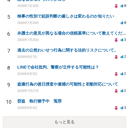
8
2026年7月16日
5
検事の性別で起訴判断の厳しさは変わるのか知りたい
8
2026年7月29日
6
弁護士の意見が異なる場合の信頼基準について教えてください
3
2026年7月25日
7
過去の公然わいせつ行為に関する法的リスクについて。
2
2026年8月7日
8
LINEで会社批判、警察が立件する可能性は？
2
2026年8月3日
9
盗撮行為の後日捜査や逮捕の可能性と初動対応について
2
2026年7月27日
10
窃盗 執行猶予中 冤罪
3
2026年8月4日
もっと見る