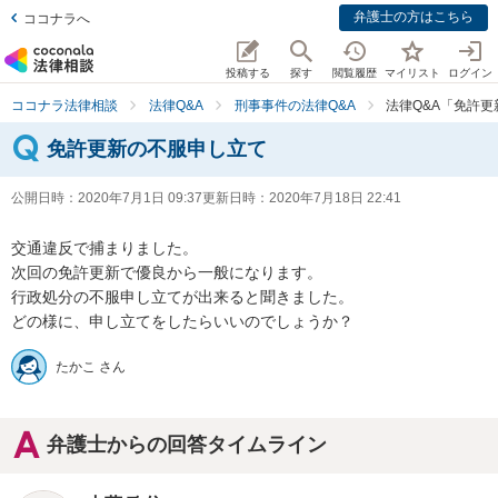
弁護士の方はこちら
ココナラへ
投稿する
探す
閲覧履歴
マイリスト
ログイン
ココナラ法律相談
法律Q&A
刑事事件の法律Q&A
法律Q&A「免許
免許更新の不服申し立て
公開日時：
2020年7月1日 09:37
更新日時：
2020年7月18日 22:41
交通違反で捕まりました。

次回の免許更新で優良から一般になります。

行政処分の不服申し立てが出来ると聞きました。

どの様に、申し立てをしたらいいのでしょうか？
たかこ さん
弁護士からの回答タイムライン