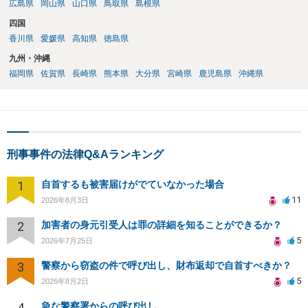
広島県
岡山県
山口県
鳥取県
島根県
四国
香川県
愛媛県
高知県
徳島県
九州・沖縄
福岡県
佐賀県
長崎県
熊本県
大分県
宮崎県
鹿児島県
沖縄県
刑事事件の法律Q&Aランキング
1
自首するも被害届けがでていなかった場合
11
2026年8月3日
2
加害者の身元引受人は罪の詳細を知ることができるか？
5
2026年7月25日
3
警察から窃盗の件で呼び出し、財布返却で自首すべきか？
5
2026年8月2日
4
急な警察署からの呼び出し