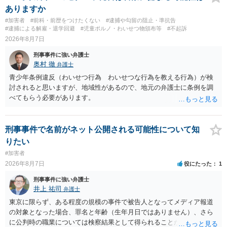
ありますか
#加害者
#前科・前歴をつけたくない
#逮捕や勾留の阻止・準抗告
#逮捕による解雇・退学回避
#児童ポルノ・わいせつ物頒布等
#不起訴
2026年8月7日
刑事事件に強い弁護士
奥村 徹
弁護士
青少年条例違反（わいせつ行為 わいせつな行為を教える行為）が検
討されると思いますが、地域性があるので、地元の弁護士に条例を調
べてもらう必要があります。
刑事事件で名前がネット公開される可能性について知
りたい
#加害者
2026年8月7日
役にたった
1
刑事事件に強い弁護士
井上 祐司
弁護士
東京に限らず、ある程度の規模の事件で被告人となってメディア報道
の対象となった場合、罪名と年齢（生年月日ではありません）、さら
に公判時の職業については検察結果として得られることが通常です。