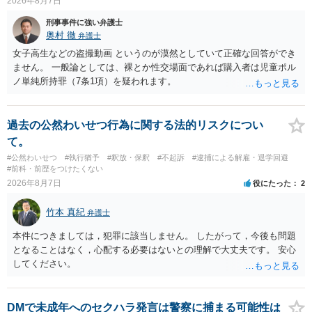
2026年8月7日
まっただけであり、さらにその場で女性等のアクションが無かったこ
とからすると、この後に呼び出される可能性は極めて低いと思いま
刑事事件に強い弁護士
す。 ③逮捕呼び出しまでの期間 大体どれほどの期間逮捕呼び出しの可
奥村 徹
弁護士
能性があると考えれば良いのでしょうか？ 逮捕や呼び出しの可能性は
女子高生などの盗撮動画 というのが漠然としていて正確な回答ができ
極めて低いと思います。 連絡が来ることはないでしょう。
ません。 一般論としては、裸とか性交場面であれば購入者は児童ポル
ノ単純所持罪（7条1項）を疑われます。
過去の公然わいせつ行為に関する法的リスクについ
て。
#公然わいせつ
#執行猶予
#釈放・保釈
#不起訴
#逮捕による解雇・退学回避
#前科・前歴をつけたくない
2026年8月7日
役にたった
2
竹本 真紀
弁護士
本件につきましては，犯罪に該当しません。 したがって，今後も問題
となることはなく，心配する必要はないとの理解で大丈夫です。 安心
してください。
DMで未成年へのセクハラ発言は警察に捕まる可能性は