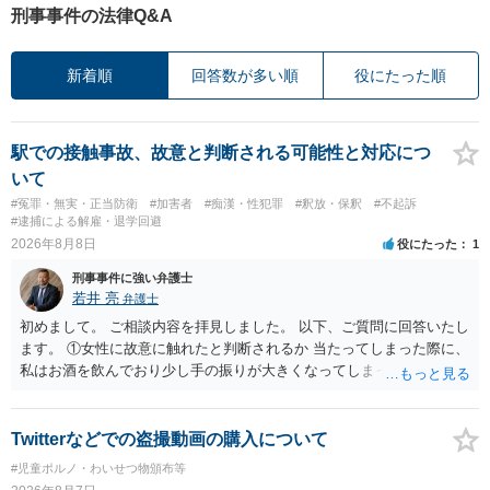
刑事事件の法律Q&A
新着順
回答数が多い順
役にたった順
駅での接触事故、故意と判断される可能性と対応につ
いて
#冤罪・無実・正当防衛
#加害者
#痴漢・性犯罪
#釈放・保釈
#不起訴
#逮捕による解雇・退学回避
2026年8月8日
役にたった
1
刑事事件に強い弁護士
若井 亮
弁護士
初めまして。 ご相談内容を拝見しました。 以下、ご質問に回答いたし
ます。 ①女性に故意に触れたと判断されるか 当たってしまった際に、
私はお酒を飲んでおり少し手の振りが大きくなってしまっていたこと
も事実です。それが仮に、私が気がついていない防犯カメラに写って
いた場合、故意だと判定されやすいのでしょうか？ お伺いする限り、
故意があると判断されることは無いかと思います。 ②逮捕、呼び出し
Twitterなどでの盗撮動画の購入について
の可能性 この行為により、痴漢やその他の犯罪を犯したとして、逮
#児童ポルノ・わいせつ物頒布等
捕、呼び出しされる可能性はどれほどでしょうか？ 誤って当たってし