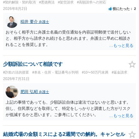
#契約解除・契約取消
#悪徳商法
#架空請求
#高額請求への対応
2026年8月2日
役にたった
2
稲井 要介
弁護士
おそらく相手方に弁護士名義の受任通知を内容証明郵便で送付しない
と、相手方から請求され続けると思われます。弁護士に早めに相談さ
れることを推奨します。
少額訴訟について相談です
#詐欺の法的措置
#本名・住所・電話番号が判明
#10〜50万円未満
#返金請求
2026年7月31日
肥田 弘昭
弁護士
上記の事情であっても、少額訴訟自体は違法ではないかと思います。
但し、住民票などを取得して、特定をしっかりと調査した方がリスク
が低減するかと思います。ご参考にしてください。
結婚式場の金額ミスによる2週間での解約。キャンセル