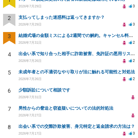
3
2026年7月29日
2
支払ってしまった迷惑料は返ってきますか？
3
2026年7月29日
3
結婚式場の金額ミスによる2週間での解約。キャンセル料10万円の免除は可能か。
2
2026年7月31日
4
出会い系で知り合った相手に詐欺被害、免許証の悪用リスクと対策。
2
2026年7月26日
5
未成年者との不適切なやり取りが法に触れる可能性と対処法
2
2026年7月26日
6
少額訴訟について相談です
2026年7月31日
7
男性からの脅迫と窃盗疑いについての法的対処法
2026年7月27日
8
出会い系での交際詐欺被害、身元特定と返金請求の方法は？
3
2026年7月17日