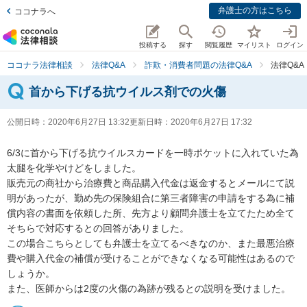
弁護士の方はこちら
ココナラへ
投稿する
探す
閲覧履歴
マイリスト
ログイン
ココナラ法律相談
法律Q&A
詐欺・消費者問題の法律Q&A
法律Q&
首から下げる抗ウイルス剤での火傷
公開日時：
2020年6月27日 13:32
更新日時：
2020年6月27日 17:32
6/3に首から下げる抗ウイルスカードを一時ポケットに入れていた為
太腿を化学やけどをしました。

販売元の商社から治療費と商品購入代金は返金するとメールにて説
明があったが、勤め先の保険組合に第三者障害の申請をする為に補
償内容の書面を依頼した所、先方より顧問弁護士を立てたため全て
そちらで対応するとの回答がありました。

この場合こちらとしても弁護士を立てるべきなのか、また最悪治療
費や購入代金の補償が受けることができなくなる可能性はあるので
しょうか。

また、医師からは2度の火傷の為跡が残るとの説明を受けました。