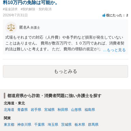
料10万円の免除は可能か。
#返金請求
#契約解除・契約取消
2026年7月31日
役にたった
2
匿名A
弁護士
式場もそれまでの対応（人件費）や各予約など損害が発生していない
ことはありません。 費用が数百万円で、１０万円であれば、消費者契
約法は難しいと考えます。 ただ、費用の増額の規定がなかったのに増
額するのは契約違反ですので、増額に応じずに契約を維持すればよい
ということになり、解約するのは理由がないことになります。
もっとみる
都道府県から詐欺・消費者問題に強い弁護士を探す
北海道・東北
北海道
青森県
岩手県
宮城県
秋田県
山形県
福島県
関東
東京都
神奈川県
千葉県
埼玉県
茨城県
栃木県
群馬県