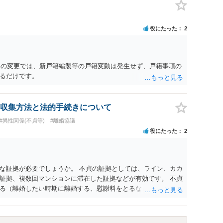
役にたった
2
名）の変更では、新戸籍編製等の戸籍変動は発生せず、戸籍事項の
るだけです。
収集方法と法的手続きについて
#異性関係(不貞等)
#離婚協議
役にたった
2
な証拠が必要でしょうか。 不貞の証拠としては、ライン、カカ
証拠、複数回マンションに滞在した証拠などが有効です。 不貞
る（離婚したい時期に離婚する、慰謝料をとるなど）ことがで
、長期間同居を続けると、不貞を許したとの評価につながる場合
、ご参考まで。