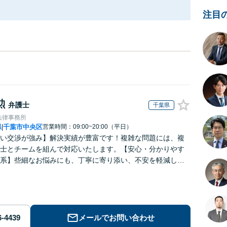
注目
勲
弁護士
千葉県
法律事務所
県
千葉市中央区
営業時間：09:00~20:00（平日）
|
い交渉が強み】解決実績が豊富です！複雑な問題には、複
士とチームを組んで対応いたします。【安心・分かりやす
系】些細なお悩みにも、丁寧に寄り添い、不安を軽減しま
はお気軽にご相談ください。
メールでお問い合わせ