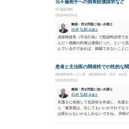
いかもしれません）。ただ、離婚訴訟をし
元不倫相手への損害賠償請求など
れてしまいますので、注意する必要があり
#不倫慰謝料
淡々と調停不成立にして離婚訴訟で離婚原
2026年8月6日
りません。見通し等を含め、弁護士へ相談
離婚・男女問題に強い弁護士
白井 弘昭
弁護士
貞操権侵害（不法行為）で慰謝料請求でき
んだ＞婚姻の約束は虚偽だった、という流
んでいるのであれば、婚姻できないことに
謝料は高額にならないように思われます。
患者と主治医の関係性での性的な関
#慰謝料請求したい側
#慰謝料請求・訴訟
#示談
2026年8月5日
離婚・男女問題に強い弁護士
白井 弘昭
弁護士
弁護士に依頼して告訴状を作成し、弁護士
ら「被害届は、出してもいいがそれでもう
は変わらないかもしれないですね。 所轄
ですが、実際に捜査をするのは、結局所轄
す。 一度、最寄りの「刑事に強い」とう