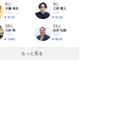
8
9
位
位
大橋 卓生
三村 勇人
弁護士
弁護士
東京都
東京都
10
11
位
位
小杉 和
白井 弘昭
弁護士
弁護士
京都府
愛知県
もっと見る