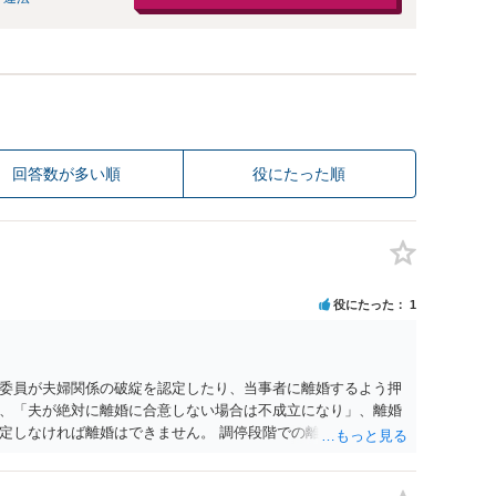
回答数が多い順
役にたった順
役にたった
1
委員が夫婦関係の破綻を認定したり、当事者に離婚するよう押
、「夫が絶対に離婚に合意しない場合は不成立になり」、離婚
定しなければ離婚はできません。 調停段階での離婚成立を希望
条件提示をする等、模索するほかありません（極端な話をいえ
」として提示された条件を全部丸呑みする、という方法しかな