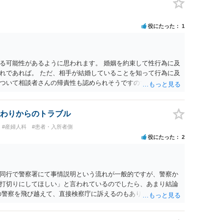
たくないという考えを見透かされてしまうと、逆に足下を見ら
ます。 夫が離婚に抵抗する可能性が高いのであれば、むしろ
因を主張し、判決へ持っていく方が近道であることも少なくあ
役にたった
1
・依頼した方がよいと思います。
る可能性があるように思われます。 婚姻を約束して性行為に及
れであれば。 ただ、相手が結婚していることを知って行為に及
ついて相談者さんの帰責性も認められそうですので、あまり慰
 一度、最寄りの弁護士に相談してみてください。
わりからのトラブル
#産婦人科
#患者・入所者側
役にたった
2
同行で警察署にて事情説明という流れが一般的ですが、警察か
打切りにしてほしい」と言われているのでしたら、あまり結論
の警察を飛び越えて、直接検察庁に訴えるのもありかもしれない
だと思われますので、やはり結論は変わらないかもしれないで
たっている弁護士に相談してみてはいかがでしょうか。 以上、