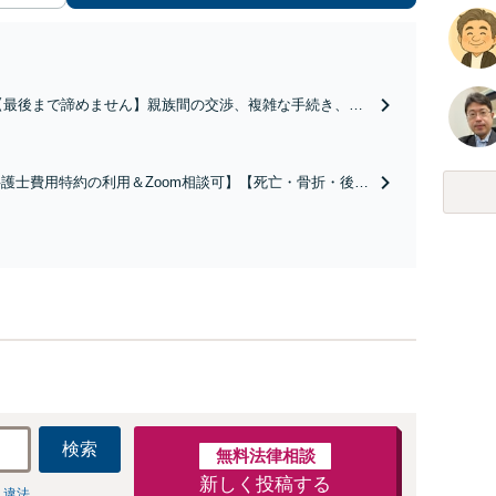
【最後まで諦めません】親族間の交渉、複雑な手続き、全
て対応します！不利な条件で合意してしまう前にご相談く
ださい。【土地・不動産】長期化している問題もできる限
り円滑な交渉へと導きます。事業承継／相続放棄も対応可
護士費用特約の利用＆Zoom相談可】【死亡・骨折・後遺
能。【JR千葉駅近く】駐車場あり
害・むち打ち等】交通事故でご家族がなくなってしまった
やお怪我された方はまずご相談ください。ご自身での対応
は損をしてしまうかもしれません。代わりに交渉・手続き
し、負担を軽減。
検索
無料法律相談
新しく投稿する
 違法