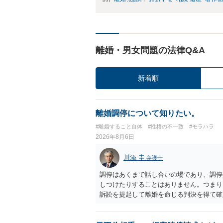
離婚・男女問題の法律Q&A
新着順
離婚調停について知りたい。
#離婚すること自体
#性格の不一致
#モラハラ
2026年8月6日
川添 圭
弁護士
調停はあくまで話し合いの場であり、調停
しつけたりすることはありません。つまり
訴訟を提起して離婚を命じる判決を得て確
するなら、夫が離婚に前向きになるような
ば、夫から「この条件なら離婚してもよい