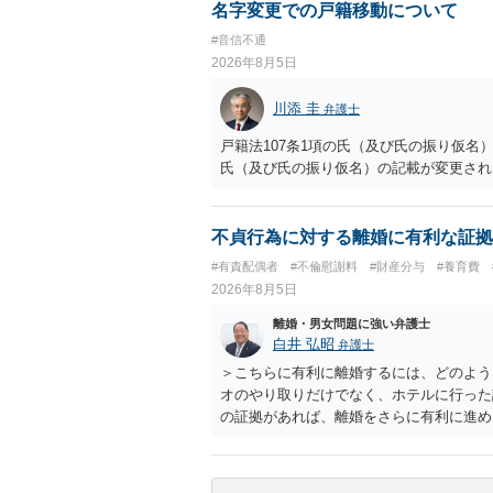
ご参考まで。
名字変更での戸籍移動について
#音信不通
2026年8月5日
川添 圭
弁護士
戸籍法107条1項の氏（及び氏の振り仮
氏（及び氏の振り仮名）の記載が変更され
不貞行為に対する離婚に有利な証拠
#有責配偶者
#不倫慰謝料
#財産分与
#養育費
2026年8月5日
離婚・男女問題に強い弁護士
白井 弘昭
弁護士
＞こちらに有利に離婚するには、どのよう
オのやり取りだけでなく、ホテルに行った
の証拠があれば、離婚をさらに有利に進め
きると思われます。 ただし、不貞発覚後
がありますので、ご注意ください。 以上