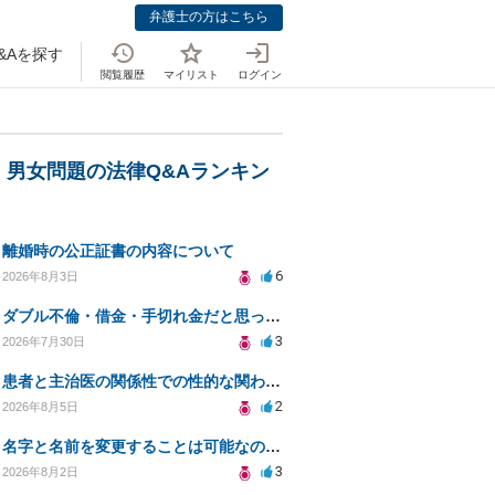
弁護士の方はこちら
&Aを探す
閲覧履歴
マイリスト
ログイン
・男女問題の法律Q&Aランキン
離婚時の公正証書の内容について
6
2026年8月3日
ダブル不倫・借金・手切れ金だと思っていたお金を1年後いまさら脅迫罪として通知書が来てまとめて請求
3
2026年7月30日
患者と主治医の関係性での性的な関わりからのトラブル
2
2026年8月5日
名字と名前を変更することは可能なのか？
3
2026年8月2日