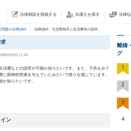
法律相談を投稿する
弁護士を探す
法律Q
女問題の法律Q&A
法律Q&A「元交際相手に生活費等の請求」
請求
離婚
グ
24年9月4日 11:43
1
生活費などの請求が可能か知りたいです。また、子供をみて
際に精神的苦痛を与えていたみたいで憤りを感じています。
か知りたいです。

2
3
4
ライン