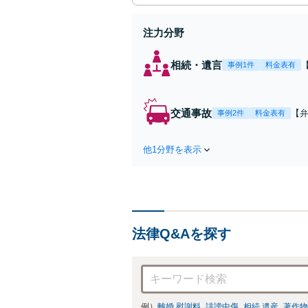
注力分野
相続・遺言
事例1件
料金表有
交通事故
【弁
事例2件
料金表有
障
方
他1分野を表示
で
を
法律Q&Aを探す
例）
離婚 慰謝料
誹謗中傷
相続 遺産
著作物