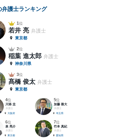
の弁護士ランキング
1
位
若井 亮
弁護士
東京都
2
位
稲葉 進太郎
弁護士
神奈川県
3
位
髙橋 俊太
弁護士
東京都
4
5
位
位
川添 圭
加藤 善大
弁護士
弁護士
大阪府
埼玉県
6
7
位
位
泉 亮介
竹本 真紀
弁護士
弁護士
東京都
愛知県