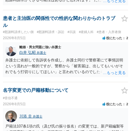
考えると費用倒れとなるリスクも考えられるため，慎重にご検討され
た方が良いでしょう。
患者と主治医の関係性での性的な関わりからのトラブ
ル
#慰謝料請求したい側
#慰謝料請求・訴訟
#示談
#産婦人科
#患者・入所者側
2026年8月5日
役にたった
2
離婚・男女問題に強い弁護士
白井 弘昭
弁護士
弁護士に依頼して告訴状を作成し、弁護士同行で警察署にて事情説明
という流れが一般的ですが、警察から「被害届は、出してもいいがそ
れでもう打切りにしてほしい」と言われているのでしたら、あまり結
論は変わらないかもしれないですね。 所轄の警察を飛び越えて、直接
検察庁に訴えるのもありかもしれないですが、実際に捜査をするの
は、結局所轄だと思われますので、やはり結論は変わらないかもしれ
名字変更での戸籍移動について
ないです。 一度、最寄りの「刑事に強い」とうたっている弁護士に相
#音信不通
談してみてはいかがでしょうか。 以上、ご参考まで。
2026年8月5日
役にたった
2
川添 圭
弁護士
戸籍法107条1項の氏（及び氏の振り仮名）の変更では、新戸籍編製等