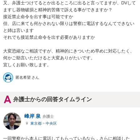
又、弁護士つけてるとか出るところに出ると言ってますが、DVして
ますし器物破損と精神的苦痛で訴える事ができますか？

接近禁止命令を出す事は可能ですか

但、店に来ても何かされない限りは警察に電話するなんてできない
と姉は言います

それでも接近禁止命令を出す必要がありますか

大変恐縮なご相談ですが、精神的にきついため早めに対応したく、

何かご助言いただけると大変ありがたいです。

宜しくお願い致します。
匿名希望 さん
弁護士からの回答タイムライン
峰岸 泉
弁護士
東京都
>
中央区
一回警察から本人に電話してもらっているなら，さらに相談した