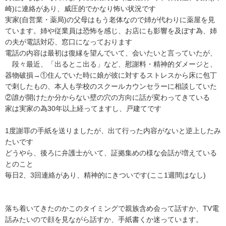
崎)に連絡があり、威圧的でかなり怖い状況です

実家(自営業・薬局)の父母はもう老体なので姉が代わりに薬屋を見
ています。姉や従業員は恐怖を感じ、お店にも影響を及ぼす為、姉
の夫が電話対応、窓口になっております

電話の内容は最初は復縁を望んでいて、会いたいと言っていたが、

　段々最近、「出るとこ出る」など、慰謝料・精神的ダメージと、
器物破損→①住んでいた時に娘が彼に対するストレスから床に包丁
で刺したもの、本人も学校のスクールカウンセラーに相談していた
②誰が開けたか分からない壁の穴の方向に話が変わってきている

家は実家の為30年以上経ってますし、戸建てです

1度謝罪の手紙を送りましたが、出て行った内容がないと逆上したみ
たいです

どうやら、後ろに弁護士がいて、証拠集めの様な会話が増えている
とのこと

毎日2、3回連絡があり、精神的にきついです(ここ1週間はなし)

落ち着いてきたのかこのタイミングで親族含め会って話すか、TV電
話みたいので顔を見ながら話すか、手紙書くか迷っています。
