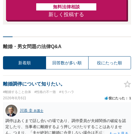
無料法律相談
新しく投稿する
離婚・男女問題の法律Q&A
新着順
回答数が多い順
役にたった順
離婚調停について知りたい。
#離婚すること自体
#性格の不一致
#モラハラ
2026年8月6日
役にたった
1
川添 圭
弁護士
調停はあくまで話し合いの場であり、調停委員が夫婦関係の破綻を認
定したり、当事者に離婚するよう押しつけたりすることはありませ
ん。つまり、「夫が絶対に離婚に合意しない場合は不成立になり」、