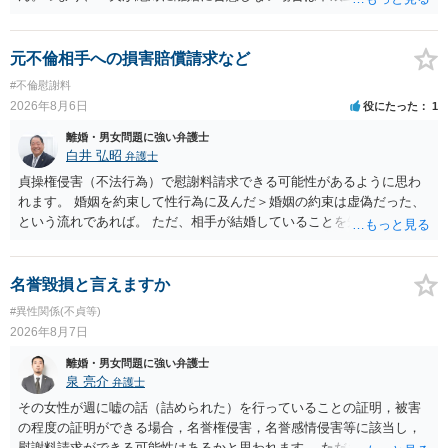
離婚訴訟を提起して離婚を命じる判決を得て確定しなければ離婚はで
きません。 調停段階での離婚成立を希望するなら、夫が離婚に前向き
になるような条件提示をする等、模索するほかありません（極端な話
元不倫相手への損害賠償請求など
をいえば、夫から「この条件なら離婚してもよい」として提示された
#不倫慰謝料
条件を全部丸呑みする、という方法しかないかもしれません）。た
2026年8月6日
役にたった
1
だ、離婚訴訟をしたくないという考えを見透かされてしまうと、逆に
足下を見られてしまいますので、注意する必要があります。 夫が離婚
離婚・男女問題に強い弁護士
に抵抗する可能性が高いのであれば、むしろ淡々と調停不成立にして
白井 弘昭
弁護士
離婚訴訟で離婚原因を主張し、判決へ持っていく方が近道であること
貞操権侵害（不法行為）で慰謝料請求できる可能性があるように思わ
も少なくありません。見通し等を含め、弁護士へ相談・依頼した方が
れます。 婚姻を約束して性行為に及んだ＞婚姻の約束は虚偽だった、
よいと思います。
という流れであれば。 ただ、相手が結婚していることを知って行為に
及んでいるのであれば、婚姻できないことについて相談者さんの帰責
性も認められそうですので、あまり慰謝料は高額にならないように思
われます。 一度、最寄りの弁護士に相談してみてください。
名誉毀損と言えますか
#異性関係(不貞等)
2026年8月7日
離婚・男女問題に強い弁護士
泉 亮介
弁護士
その女性が週に嘘の話（詰められた）を行っていることの証明，被害
の程度の証明ができる場合，名誉権侵害，名誉感情侵害等に該当し，
慰謝料請求ができる可能性はあるかと思われます。 ただ弁護士費用を