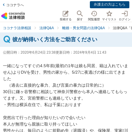
弁護士の方はこちら
ココナラへ
投稿する
探す
閲覧履歴
マイリスト
ログイン
ココナラ法律相談
法律Q&A
離婚・男女問題の法律Q&A
法律Q&A
彼が納得いく方法をご助言ください
公開日時：
2020年6月24日 23:38
更新日時：
2024年9月4日 11:43
一緒になってすぐの4.5年前(最初の1年は娘も同居、籍は入れていま
せん)よりDVを受け、男性の家から、5/27に夜逃げの様に出てきま
した

　（過去に直接的な暴力、及び言葉の暴力は日常的に）

30日に鎌ヶ谷警察に相談して神奈川警察から本人へ連絡してもらっ
てます。又、宮前警察にも連絡しています。

・男性は横浜在住で、私は千葉におります

突然出て行った理由が知りたいので会いたい

本人が無理なら親族に取り持ってほしい

男性からは、毎日のように前勤め先（退職済）や、保険屋、実家(川