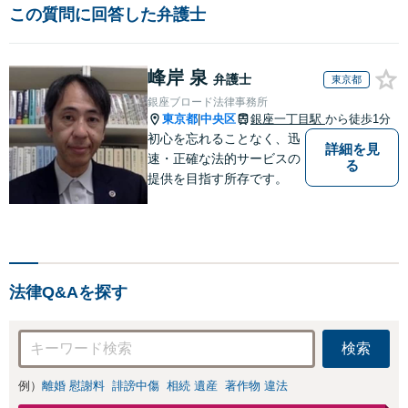
この質問に回答した弁護士
峰岸 泉
弁護士
東京都
銀座ブロード法律事務所
東京都
中央区
銀座一丁目駅
から徒歩1分
|
初心を忘れることなく、迅
詳細を見
速・正確な法的サービスの
る
提供を目指す所存です。
法律Q&Aを探す
検索
例）
離婚 慰謝料
誹謗中傷
相続 遺産
著作物 違法