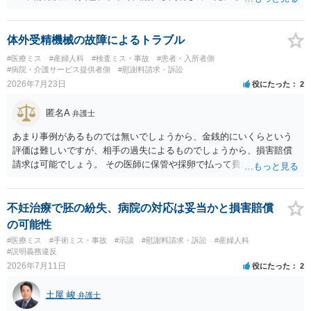
予防的抗菌処置を行わずに手術を施行したことについて、当時の標準
的な医療水準に照らして相当でないと判断された場合には、相手方の
過失が認められる可能性があります。 当時の標準的な医療水準につい
体外受精機械の故障によるトラブル
ては、リサーチの必要性があると思います。 ② 肋軟骨採取について
#医療ミス
#産婦人科
#検査ミス・事故
#患者・入所者側
仮に左右でリスクが著しくことなるという事実が立証できるのであれ
#病院・介護サービス提供者側
#慰謝料請求・訴訟
ば、それに関する説明や選択の機会が与えられなかったことは、説明
2026年7月23日
役にたった
2
義務違反にあたり、慰謝料が請求できる可能性があります。 ③ 鼻孔縁
挙上について 施術内容に「鼻孔緑挙上」が含まれる合意がある事実
匿名A
弁護士
と、それを相手方が勝手に取りやめた事実を立証できれば、債務不履
行責任を追及できる可能性があります。 また術中の変更可能性に関す
あまり事例があるものでは無いでしょうから、金銭的にいくらという
る事前の説明がなされていないのであれば、説明義務違反にあたり、
評価は難しいですが、相手の過失によるものでしょうから、損害賠償
これについても損害賠償請求できる可能性があります。 詳しくは、術
請求は可能でしょう。 その医師に保管や採卵で払って費用の返金＋α
前説明書や同意書の内容を精査する必要があります。 なお、請求書に
（ここがいくらになるか、相場はわかりませんが）の請求になるかと
鼻孔緑挙上が実施内容として記載されている事実は、施術内容に鼻孔
思います。
緑挙上が含まれる合意がある事実を推認させる事実になると思われま
不妊治療で胚の紛失、病院の対応は妥当かと損害賠償
す。 ④当初の手術費用の返金や、他院での修正手術費用についても補
の可能性
償を求めることが可能かについて 上記①〜③で記載された相手方の過
#医療ミス
#手術ミス・事故
#示談
#慰謝料請求・訴訟
#産婦人科
失又は債務不履行（他に過失又は債務不履行がある場合はそれも含
#説明義務違反
む）が認定され、それらと損害（当初の手術費用や他院での修正手術
2026年7月11日
役にたった
2
費用）との間に相当因果関係が認められる場合は、補償を求めること
は可能です。 以上です。 何かあればご連絡ください。
土屋 峻
弁護士