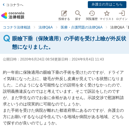
弁護士の方はこちら
ココナラへ
投稿する
探す
閲覧履歴
マイリスト
ログイン
ココナラ法律相談
法律Q&A
医療・介護問題の法律Q&A
法律Q&A
眼瞼下垂（保険適用）の手術を受け上瞼が外反状
態になりました。
公開日時：
2020年6月24日 08:58
更新日時：
2024年9月4日 11:43
約一年前に保険適用の眼瞼下垂の手術を受けたのですが、ドライア
イ気味になった上に、睫毛が外反し皮膚が見えている状態になりま
した。このようになる可能性などの説明を全く受けなかったので、
説明義務違反なのではと考えています。そこで訴訟をしたのです
が、まだ学生なのでお金に余裕がありません。示談交渉で慰謝料請
求というのは現実的に可能なのでしょうか。

また手術を受けた病院が離れた都道府県にあるのですが、弁護士の
方にお願いするならば今住んでいる地域か病院がある地域、どちら
で探すのが良いのでしょうか。