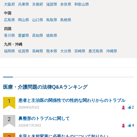
謝料の金額が病院の譲歩部分よりも少ない、とはなかなかいえないで
大阪府
兵庫県
京都府
滋賀県
奈良県
和歌山県
しょう。そうすると、金額については増額が見込まれるます。 以上述
べましたが、不妊治療における通院頻度、通院のタイミングの限定性
中国
や診察、侵襲等の身体への負荷等の様々な負担は、相当程度女性側の
広島県
岡山県
山口県
鳥取県
島根県
方が高いでしょう。奥様が（文面からご相談者様はご主人様と拝察し
四国
ております。）この病院で不妊治療を継続されるご意向があるのか、
香川県
愛媛県
高知県
徳島県
をよく確認することが適切な解決に向かうためには重要だと考えま
す。
九州・沖縄
福岡県
佐賀県
長崎県
熊本県
大分県
宮崎県
鹿児島県
沖縄県
医療・介護問題の法律Q&Aランキング
1
患者と主治医の関係性での性的な関わりからのトラブル
2
2026年8月5日
2
鼻整形のトラブルに関して
4
2026年7月29日
名字と名前変更に必要なものについて知りたい