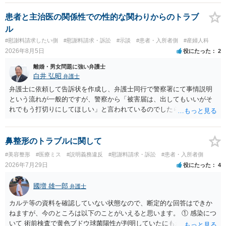
できるかどうかがポイントです。 記録中に現れた一切の事情が判断対
象ですので、上記(1)と(2)を説明できる資料は全て（ただし理路整然
患者と主治医の関係性での性的な関わりからのトラブ
に）提出することが必要になります。「フラッシュバック」とのこと
ル
なので、例えば、医学上確立されているPTSDの診断基準に合致した説
#慰謝料請求したい側
#慰謝料請求・訴訟
#示談
#患者・入所者側
#産婦人科
明とそれに沿う資料の提出が必要になってくるように思います。 精神
2026年8月5日
役にたった
2
的・心理的な理由の氏変更は様々な意味でハードルがかなり高く、弁
護士へ依頼しても苦労することが強く予想されるところです。、もし
離婚・男女問題に強い弁護士
本人申立てをお考えであれば、医学知識はもちろん法律知識も要求さ
白井 弘昭
弁護士
れますので、性急な申立てをせず、知識と資料をしっかりと揃えて、
弁護士に依頼して告訴状を作成し、弁護士同行で警察署にて事情説明
万全の体制で申立てに臨んだ方がよいと思われます。
という流れが一般的ですが、警察から「被害届は、出してもいいがそ
れでもう打切りにしてほしい」と言われているのでしたら、あまり結
論は変わらないかもしれないですね。 所轄の警察を飛び越えて、直接
検察庁に訴えるのもありかもしれないですが、実際に捜査をするの
は、結局所轄だと思われますので、やはり結論は変わらないかもしれ
鼻整形のトラブルに関して
ないです。 一度、最寄りの「刑事に強い」とうたっている弁護士に相
#美容整形
#医療ミス
#説明義務違反
#慰謝料請求・訴訟
#患者・入所者側
談してみてはいかがでしょうか。 以上、ご参考まで。
2026年7月29日
役にたった
4
國増 雄一郎
弁護士
カルテ等の資料を確認していない状態なので、断定的な回答はできか
ねますが、今のところは以下のことがいえると思います。 ① 感染につ
いて 術前検査で黄色ブドウ球菌陽性が判明していたにもかかわらず、