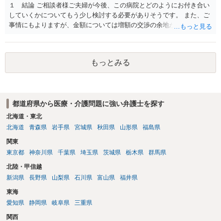
１ 結論 ご相談者様ご夫婦が今後、この病院とどのようにお付き合い
していくかについてもう少し検討する必要がありそうです。 また、ご
事情にもよりますが、金額については増額の交渉の余地がありそうで
す。 ２ 理由 グレード４ＢＡの胚盤胞が失われたということで、病院
への不信感や失望のお気持ちがあろうかと存じます。他方で、「今後
の採卵・培養・凍結工程で、今回関わった培養士を自分たちの治療に
もっとみる
関与させないよう求める」ご意向があるのであれば、今後この病院で
の不妊治療を継続するお考えがあるように思われます。仮に、今後も
この病院での不妊治療を継続するのであれば、解決の方法として訴訟
は選択しづらく、交渉ベースでの解決が望ましいでしょう。 その上
都道府県から医療・介護問題に強い弁護士を探す
で、病院の提案内容を検討すると、約５万３千円の内訳は、６個分の
培養・凍結費用の保険負担分とのことですから、今回失われた胚盤胞
北海道・東北
のみならず、維持されている５個分の胚盤胞についても病院負担とし
北海道
青森県
岩手県
宮城県
秋田県
山形県
福島県
ており、この点は病院の譲歩部分と評価できるでしょう（診療報酬点
関東
数K917参照）。 他方で、４ＢＡというグレードが高い胚盤胞の移植が
東京都
神奈川県
千葉県
埼玉県
茨城県
栃木県
群馬県
叶わなくなったことについては、慰謝料を主張したいところです。こ
の点、ご相談者様ご夫婦、特に奥様のご年齢は、主張内容に影響を及
北陸・甲信越
ぼす要因となるでしょう。すなわち、加齢による妊孕性の低下や治療
新潟県
長野県
山梨県
石川県
富山県
福井県
開始時43歳未満という保険適用の制約からすれば、ご年齢が高ければ
東海
（一つの基準としては40歳、43歳でしょうか）、グレード４ＢＡの胚
盤胞を移植することができなかったことについての精神的苦痛の程度
愛知県
静岡県
岐阜県
三重県
がより大きくなると評価できるからです。 このように見積もられる慰
関西