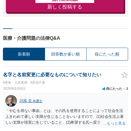
新しく投稿する
医療・介護問題の法律Q&A
新着順
回答数が多い順
役にたった順
名字と名前変更に必要なものについて知りたい
#患者・入所者側
#音信不通
2026年8月8日
役にたった
2
川添 圭
弁護士
「やむを得ない事由」とは、その氏を使用することによって社会生活
上きわめて著しい支障が生じることをいいますので、(1)社会生活上著
しい支障が現実に生じていること、(2)希望する氏へ変更できればその
支障が解消できる（解消される）ことを、具体的な資料をもって説明