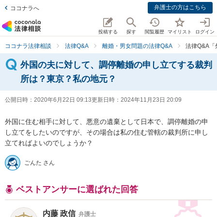
弁護士の方はこちら
ココナラへ
投稿する
探す
閲覧履歴
マイリスト
ログイン
ココナラ法律相談
法律Q&A
離婚・男女問題の法律Q&A
法律Q&A
外国の夫に対して、調停離婚の申し立てする裁判
所は？東京？私の地元？
公開日時：
2020年6月22日 09:13
更新日時：
2024年11月23日 20:09
外国に住む相手に対して、悪意の遺棄として日本で、調停離婚の申
し立てをしたいのですが、その場合は私の住む管轄の裁判所に申し
立てればよいのでしょうか？
ごんた さん
ベストアンサーに選ばれた回答
内藤 政信
弁護士