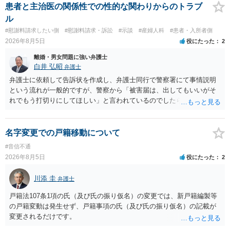
患者と主治医の関係性での性的な関わりからのトラブ
ル
#慰謝料請求したい側
#慰謝料請求・訴訟
#示談
#産婦人科
#患者・入所者側
2026年8月5日
役にたった
2
離婚・男女問題に強い弁護士
白井 弘昭
弁護士
弁護士に依頼して告訴状を作成し、弁護士同行で警察署にて事情説明
という流れが一般的ですが、警察から「被害届は、出してもいいがそ
れでもう打切りにしてほしい」と言われているのでしたら、あまり結
論は変わらないかもしれないですね。 所轄の警察を飛び越えて、直接
検察庁に訴えるのもありかもしれないですが、実際に捜査をするの
は、結局所轄だと思われますので、やはり結論は変わらないかもしれ
名字変更での戸籍移動について
ないです。 一度、最寄りの「刑事に強い」とうたっている弁護士に相
#音信不通
談してみてはいかがでしょうか。 以上、ご参考まで。
2026年8月5日
役にたった
2
川添 圭
弁護士
戸籍法107条1項の氏（及び氏の振り仮名）の変更では、新戸籍編製等
の戸籍変動は発生せず、戸籍事項の氏（及び氏の振り仮名）の記載が
変更されるだけです。