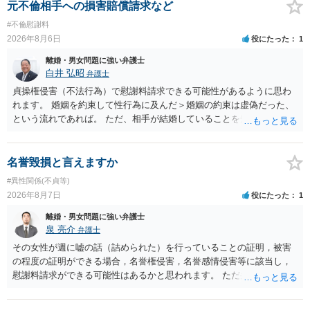
だしてでも調停で終わらせるよう努めるのか，裁判離婚を見据えて調
元不倫相手への損害賠償請求など
停での離婚に固執しないかいずれかの対応は必要となるかと思われま
#不倫慰謝料
す。 お一人で対応するのは難しい側面もありますので弁護士を立てる
2026年8月6日
役にたった
1
ことを検討されると良いかと思われます。
離婚・男女問題に強い弁護士
白井 弘昭
弁護士
貞操権侵害（不法行為）で慰謝料請求できる可能性があるように思わ
れます。 婚姻を約束して性行為に及んだ＞婚姻の約束は虚偽だった、
という流れであれば。 ただ、相手が結婚していることを知って行為に
及んでいるのであれば、婚姻できないことについて相談者さんの帰責
性も認められそうですので、あまり慰謝料は高額にならないように思
われます。 一度、最寄りの弁護士に相談してみてください。
名誉毀損と言えますか
#異性関係(不貞等)
2026年8月7日
役にたった
1
離婚・男女問題に強い弁護士
泉 亮介
弁護士
その女性が週に嘘の話（詰められた）を行っていることの証明，被害
の程度の証明ができる場合，名誉権侵害，名誉感情侵害等に該当し，
慰謝料請求ができる可能性はあるかと思われます。 ただ弁護士費用を
考えると費用倒れとなるリスクも考えられるため，慎重にご検討され
た方が良いでしょう。