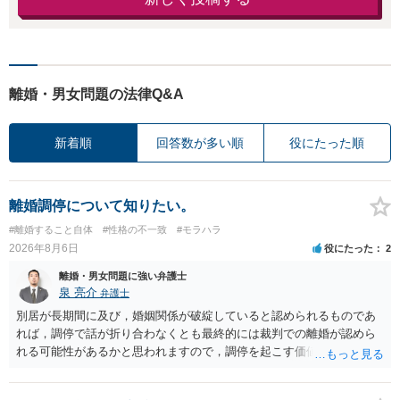
離婚・男女問題の法律Q&A
新着順
回答数が多い順
役にたった順
離婚調停について知りたい。
#離婚すること自体
#性格の不一致
#モラハラ
2026年8月6日
役にたった
2
離婚・男女問題に強い弁護士
泉 亮介
弁護士
別居が長期間に及び，婚姻関係が破綻していると認められるものであ
れば，調停で話が折り合わなくとも最終的には裁判での離婚が認めら
れる可能性があるかと思われますので，調停を起こす価値はあるよう
に思われます。 もっとも，調停については，お互いの合意がない限り
は調停が成立するということはないため，相手が合意するメリットを