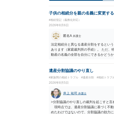
子供の相続分を親の名義に変更する
#相続登記（義務化対応）
2026年8月6日
匿名A
弁護士
法定相続分と異なる遺産分割をするという
あります（家庭裁判所の手続）。 ただ、
動産の名義の全部を自分にできるかどうか
です。 相続財産全体で、未成年者の権利
未成年者を今後養育するのは、自分だから
ができるというわけではありません。
遺産分割協議のやり直し
#家族間の相続トラブル
#遺産分割
#相続トラブ
2026年8月5日
井上 祐司
弁護士
>分割協議のやり直しの裁判を起こすと言
現時点では、遺産分割協議に基づく不動
めたわけではないので、分割協議の効力