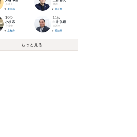
大橋 卓生
三村 勇人
弁護士
弁護士
東京都
東京都
10
11
位
位
小杉 和
白井 弘昭
弁護士
弁護士
京都府
愛知県
もっと見る