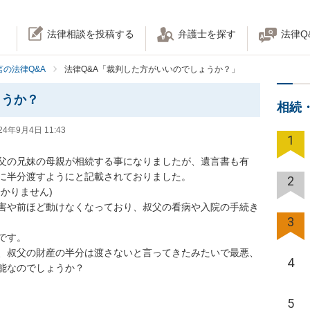
法律相談を投稿する
弁護士を探す
法律Q
の法律Q&A
法律Q&A「裁判した方がいいのでしょうか？」
ょうか？
相続
24年9月4日 11:43
1
父の兄妹の母親が相続する事になりましたが、遺言書も有
半分渡すようにと記載されておりました。

2
りません)

害や前ほど動けなくなっており、叔父の看病や入院の手続き
3
。

、叔父の財産の半分は渡さないと言ってきたみたいで最悪、
4
能なのでしょうか？
5