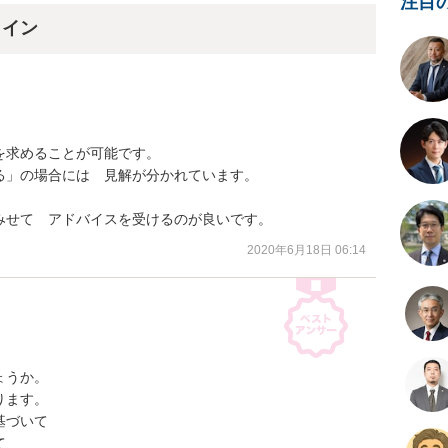
注目
ライン
求めることが可能です。

」の場合には　見解が分かれています。

みせて　アドバイスを受けるのが良いです。
2020年6月18日 06:14
うか。

ます。

づいて


