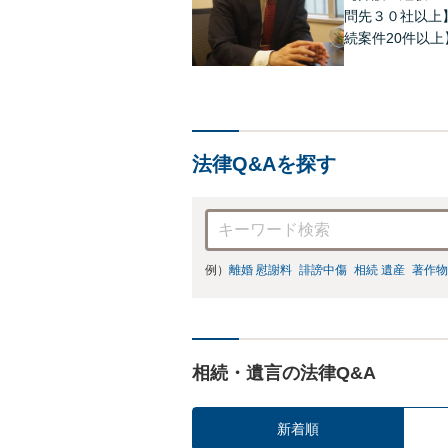
問先３０社以上
続案件20件以
で多様なニーズ
分問題でお困り
法律Q&Aを探す
例）
離婚 慰謝料
誹謗中傷
相続 遺産
著作物
相続・遺言の法律Q&A
新着順