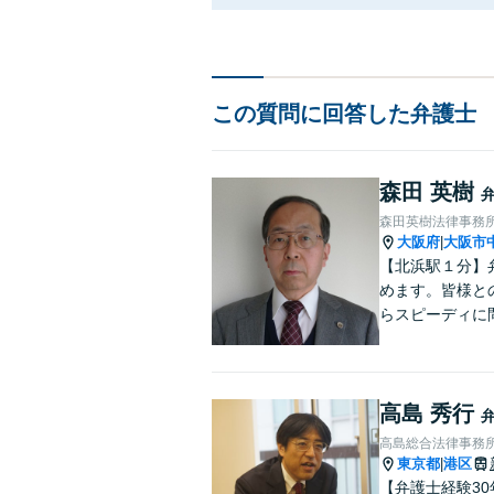
この質問に回答した弁護士
森田 英樹
森田英樹法律事務
大阪府
大阪市
|
【北浜駅１分】
めます。皆様と
らスピーディに
んでおります。
い。
高島 秀行
高島総合法律事務
東京都
港区
|
【弁護士経験3