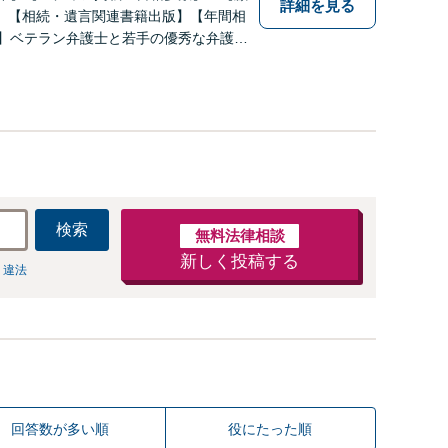
詳細を見る
】【相続・遺言関連書籍出版】【年間相
上】ベテラン弁護士と若手の優秀な弁護士
にお応えします。相続・遺産分割、遺留
の方は是非一度ご相談ください！
検索
無料法律相談
新しく投稿する
 違法
回答数が多い順
役にたった順