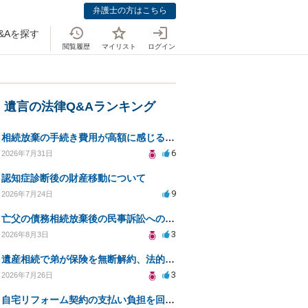
弁護士の方はこちら
&Aを探す
閲覧履歴
マイリスト
ログイン
・遺言の法律Q&Aランキング
相続放棄の手続き費用が高額に感じるが妥当か知りたい
6
2026年7月31日
認知症診断後の財産移動について
9
2026年7月24日
亡父の債務相続放棄後の民事訴訟への法的対応についての相談
3
2026年8月3日
遺産相続で弟が保険を無断解約、法的問題は？
3
2026年7月26日
自宅リフォーム契約の支払い負担を回避する方法は？