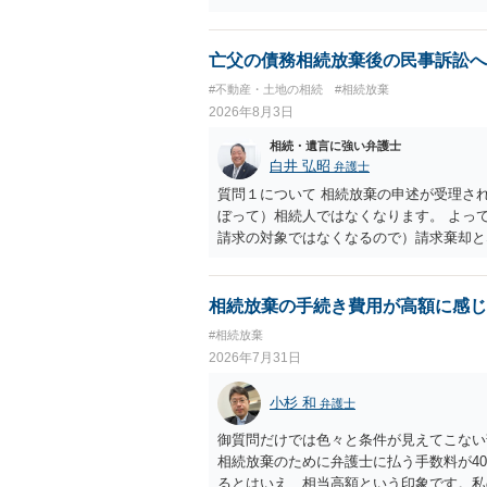
・御祖母様の認知能力に関する医師の意見
りますが、 ・伯母様自身が分割協議に加
益が誰にあったかの立証が困難であること
亡父の債務相続放棄後の民事訴訟へ
それほど高くない（立証のハードルは非常
#不動産・土地の相続
#相続放棄
2026年8月3日
相続・遺言に強い弁護士
白井 弘昭
弁護士
質問１について 相続放棄の申述が受理さ
ぼって）相続人ではなくなります。 よっ
請求の対象ではなくなるので）請求棄却と
答弁書に添えて裁判所に提出してください
１回期日は出席する必要がありません。そ
す。 質問３について 弁護士ではないの
相続放棄の手続き費用が高額に感じ
でに届けばよい）で十分です。 詳細は、
#相続放棄
考まで。
2026年7月31日
小杉 和
弁護士
御質問だけでは色々と条件が見えてこない
相続放棄のために弁護士に払う手数料が4
るとはいえ、相当高額という印象です。私