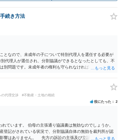
手続き方法
ことなので、未成年の子について特別代理人を選任する必要が
特別代理人が選任され、分割協議ができるとなったとしても、不
は別問題です。未成年者の権利も守られなければならないから
が守られているかどうかを判断しなければなりません。 単に、
という理由では、法定相続分以上に多くの遺産を取得すること
ルの代理交渉
#不動産・土地の相続
役にたった
2
われています。 伯母の主張通り協議書は無効なのでしょうか。
産登記がされている状況で、分割協議自体の無効を裁判所が認
に影響はありません。 先方の訴訟の主張及び立証次第ですが、