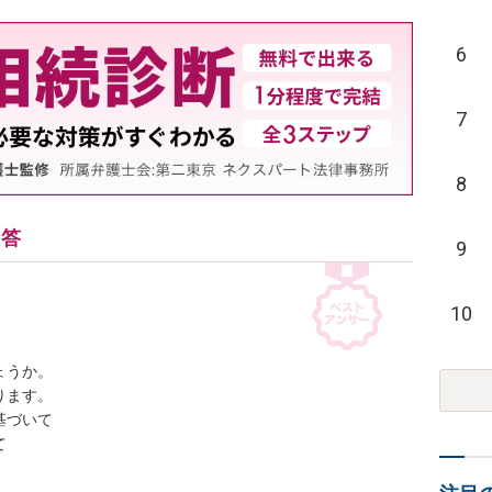
6
7
8
回答
9
10
うか。

ます。

づいて


