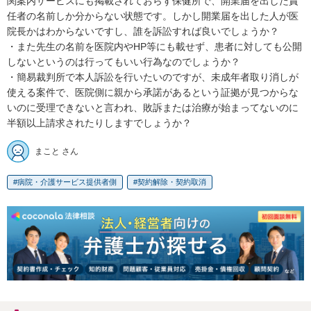
関案内サービスにも掲載されておらず保健所で、開業届を出した責
任者の名前しか分からない状態です。しかし開業届を出した人が医
院長かはわからないですし、誰を訴訟すれば良いでしょうか？

・また先生の名前を医院内やHP等にも載せず、患者に対しても公開
しないというのは行ってもいい行為なのでしょうか？

・簡易裁判所で本人訴訟を行いたいのですが、未成年者取り消しが
使える案件で、医院側に親から承諾があるという証拠が見つからな
いのに受理できないと言われ、敗訴または治療が始まってないのに
半額以上請求されたりしますでしょうか？
まこと さん
病院・介護サービス提供者側
契約解除・契約取消