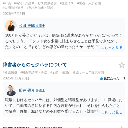
#示談
#病院・介護サービス提供者側
#医療ミス
#患者・入所者側
#説明義務違反
#慰謝料請求・訴訟
2026年7月1日
和田 史郎
弁護士
300万円が妥当かどうかは、病院側に過失があるかどうかにかかってく
るでしょう。 「ソフト食を多量に詰まらせることは予見できなかっ
た」とのことですが、どれほどの量だったのか、予見できなかったこ
と自体が予見義務違反（予見可能性はあったのに予見できなかった）
といえるのか等々が問題になると思います。 看護記録などの資料を取
り寄せて分析する必要がありそうです。
障害者からのセクハラについて
#介護施設
#慰謝料請求・訴訟
#示談
#病院・介護サービス提供者側
2025年12月23日
役にたった
1
稲井 要介
弁護士
職場におけるセクハラには、対価型と環境型があります。 １.職場にお
いて、労働者の意に反する性的な言動が行われ、それを拒否したこと
で解雇、降格、減給などの不利益を受けること（対価型セクシュアル
ハラスメント） ２.性的な言動が行われることで職場の環境が不快なも
のとなったため、労働者の能力の発揮に大きな悪影響が生じること