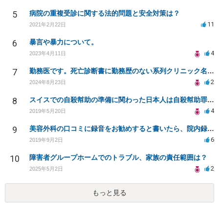
5
病院の重複受診に関する法的問題と安全対策は？
11
2021年2月22日
6
暴言や暴力について。
4
2023年4月11日
7
勤務医です。死亡診断書に勤務歴のない系列クリニック名を書くように指示されます。違法ですか？
2
2024年8月23日
8
スイスでの自殺幇助の準備に関わった日本人は自殺幇助罪に問われるのか
4
2019年5月20日
9
美容外科の口コミに録音をお勧めすると書いたら、院内録音禁止にて修正を依頼されたが違法？
6
2019年9月2日
10
障害者グループホームでのトラブル、家族の責任範囲は？
2
2025年5月2日
もっと見る