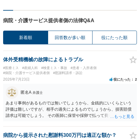
病院・介護サービス提供者側の法律Q&A
新着順
回答数が多い順
役にたった順
体外受精機械の故障によるトラブル
#医療ミス
#産婦人科
#検査ミス・事故
#患者・入所者側
#病院・介護サービス提供者側
#慰謝料請求・訴訟
2026年7月23日
役にたった
2
匿名A
弁護士
あまり事例があるものでは無いでしょうから、金銭的にいくらという
評価は難しいですが、相手の過失によるものでしょうから、損害賠償
請求は可能でしょう。 その医師に保管や採卵で払って費用の返金＋α
（ここがいくらになるか、相場はわかりませんが）の請求になるかと
思います。
病院から提示された慰謝料300万円は適正な額か？