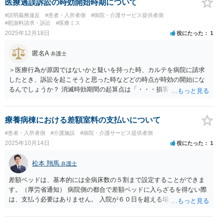
（環境型セクシュアルハラスメント） 本件の女性患者による下ネタ話
医療過誤訴訟の時効開始時期について
は、環境型セクハラに該当する可能性があります。 事業主はセクハラ
#説明義務違反
#患者・入所者側
#病院・介護サービス提供者側
防止義務を負うので、弁護士に注意喚起してもらう前に、職場の上司
#慰謝料請求・訴訟
#医療ミス
や労務担当者に対応を検討してもらうことが考えられます。 なお、セ
2025年12月18日
役にたった
1
クハラの慰謝料請求は、身体的接触を伴うものでないので、どんなに
高くても50万円を超えることはないといえます。
匿名A
弁護士
＞医療行為が原因ではないかと疑いを持った時、カルテを病院に請求
したとき、訴訟を起こそうと思った時などどの時点が時効の開始にな
るんでしょうか？ 消滅時効期間の起算点は「・・・損害を知ったと
き」なので、医療機関の過誤の存在を認識したときです。 具体的には
例えばカルテを取り寄せてから医学的検討ができる相当期間経過後の
時点からスタートすると扱われることが多いでしょう。
療養病棟における差額室料の支払いについて
#患者・入所者側
#介護施設
#病院・介護サービス提供者側
2025年10月14日
役にたった
1
松本 翔馬
弁護士
差額ベッドは、基本的には全病床数の５割まで設定することができま
す。（厚労省通知） 病院側の都合で差額ベッドに入らざるを得ない際
は、支払う必要はありません。 入院が６０日を超える場合に、全室差
額ベッドである療養病棟に移る必要がある根拠規定を尋ねると良いで