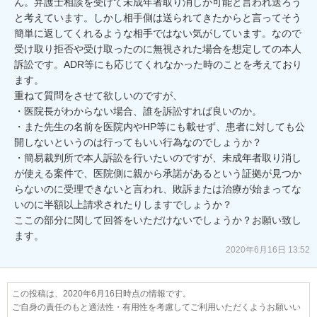
ん。弁護士相談を受けて未成年者取り消しが可能と言われ送ろう
と考えています。しかし相手側は送られてきたからと言ってそう
簡単に返してくれるような相手ではない気がしています。なので
受け取り拒否や受け取ったのに無視された場合を想定しての本人
訴訟です。ADR等にも応じてくれなかった時のことを考えており
ます。

重ねて質問をさせて欲しいのですが、

・医院長がわからない場合、誰を訴訟すれば良いのか。

・また先生の名前を医院内やHP等にも載せず、患者に対しても公
開しないというのは行ってもいい行為なのでしょうか？

・簡易裁判所で本人訴訟を行いたいのですが、未成年者取り消し
が使える案件で、医院側に親から承諾があるという証拠が見つか
らないのに受理できないと言われ、敗訴または治療が始まってな
いのに半額以上請求されたりしますでしょうか？

ここの部分に関して回答をいただけないでしょうか？お願い致し
ます。
2020年6月16日 13:52
この投稿は、2020年6月16日時点の情報です。
ご自身の責任のもと適法性・有用性を考慮してご利用いただくようお願いい