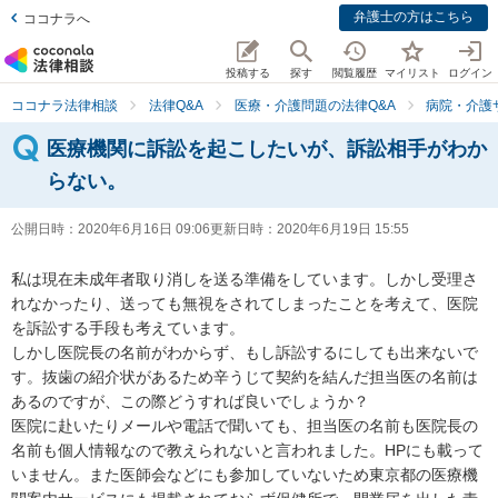
弁護士の方はこちら
ココナラへ
投稿する
探す
閲覧履歴
マイリスト
ログイン
ココナラ法律相談
法律Q&A
医療・介護問題の法律Q&A
病院・介護
医療機関に訴訟を起こしたいが、訴訟相手がわか
らない。
公開日時：
2020年6月16日 09:06
更新日時：
2020年6月19日 15:55
私は現在未成年者取り消しを送る準備をしています。しかし受理さ
れなかったり、送っても無視をされてしまったことを考えて、医院
を訴訟する手段も考えています。

しかし医院長の名前がわからず、もし訴訟するにしても出来ないで
す。抜歯の紹介状があるため辛うじて契約を結んだ担当医の名前は
あるのですが、この際どうすれば良いでしょうか？

医院に赴いたりメールや電話で聞いても、担当医の名前も医院長の
名前も個人情報なので教えられないと言われました。HPにも載って
いません。また医師会などにも参加していないため東京都の医療機