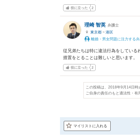
役に立った
2
理崎 智英
弁護士
東京都
>
港区
離婚・男女問題に注力する弁
従兄弟たちは特に違法行為をしている
措置をとることは難しいと思います。
役に立った
2
この投稿は、2018年9月14日
ご自身の責任のもと適法性・有
マイリストに入れる