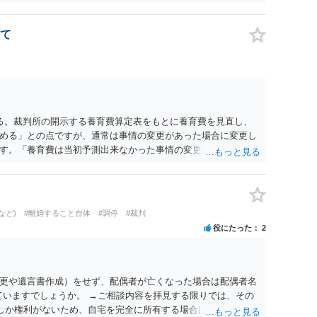
て
る。裁判所の開示する養育費算定表をもとに養育費を見直し、
める」との点ですが、通常は事情の変更があった場合に変更し
す。「養育費は当初予測出来なかった事情の変更により双方協
」が含まれているので、私に収入が入った事は相手に通知が行
養育費の見直しは適宜出来るかと思うのですが違うのでしょう
育費は事情の変更があった場合に変更するので毎年見直すこと
。
など)
#離婚すること自体
#調停
#裁判
役にたった
2
更や遺言書作成）をせず、配偶者が亡くなった場合は配偶者名
ていますでしょうか。 →ご相談内容を拝見する限りでは、その
２しか権利がないため、自宅を完全に所有する場合は、他の相続