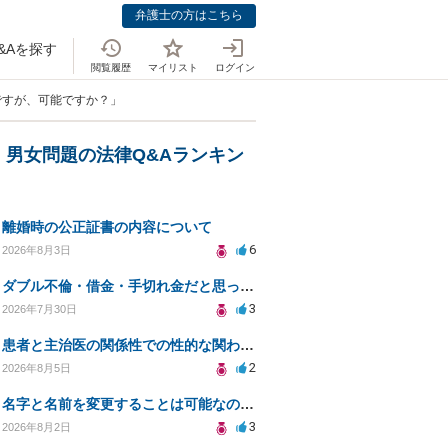
弁護士の方はこちら
&Aを探す
閲覧履歴
マイリスト
ログイン
ですが、可能ですか？」
・男女問題の法律Q&Aランキン
離婚時の公正証書の内容について
6
2026年8月3日
ダブル不倫・借金・手切れ金だと思っていたお金を1年後いまさら脅迫罪として通知書が来てまとめて請求
3
2026年7月30日
患者と主治医の関係性での性的な関わりからのトラブル
2
2026年8月5日
名字と名前を変更することは可能なのか？
3
2026年8月2日