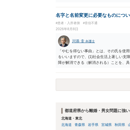
人に対して自宅の評価額の１/２の代償金
名字と名前変更に必要なものについ
#患者・入所者側
#音信不通
2026年8月8日
川添 圭
弁護士
「やむを得ない事由」とは、その氏を使用
をいいますので、(1)社会生活上著しい支
障が解消できる（解消される）ことを、具
中に現れた一切の事情が判断対象ですので、
出することが必要になります。「フラッシ
SDの診断基準に合致した説明とそれに沿
理的な理由の氏変更は様々な意味でハード
されるところです。、もし本人申立てをお
で、性急な申立てをせず、知識と資料をし
れます。
都道府県から離婚・男女問題に強い
北海道・東北
北海道
青森県
岩手県
宮城県
秋田県