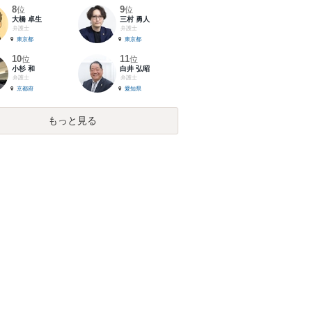
8
9
位
位
大橋 卓生
三村 勇人
弁護士
弁護士
東京都
東京都
10
11
位
位
小杉 和
白井 弘昭
弁護士
弁護士
京都府
愛知県
もっと見る