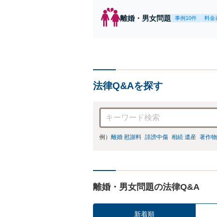
離婚・男女問題
事例10件
料金
法律Q&Aを探す
例）
離婚 慰謝料
誹謗中傷
相続 遺産
著作物
離婚・男女問題の法律Q&A
新着順