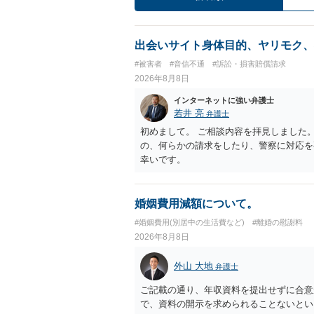
出会いサイト身体目的、ヤリモク、
#被害者
#音信不通
#訴訟・損害賠償請求
2026年8月8日
インターネットに強い弁護士
若井 亮
弁護士
初めまして。 ご相談内容を拝見しました
の、何らかの請求をしたり、警察に対応を
幸いです。
婚姻費用減額について。
#婚姻費用(別居中の生活費など)
#離婚の慰謝料
2026年8月8日
外山 大地
弁護士
ご記載の通り、年収資料を提出せずに合意
で、資料の開示を求められることないとい