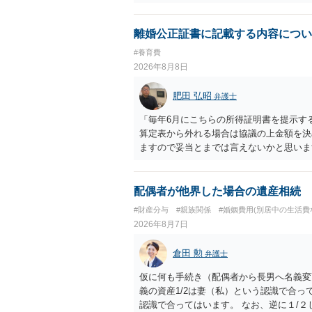
離婚公正証書に記載する内容につい
#養育費
2026年8月8日
肥田 弘昭
弁護士
「毎年6月にこちらの所得証明書を提示す
算定表から外れる場合は協議の上金額を決
ますので妥当とまでは言えないかと思いま
議の上増減出来る」と「通知義務に勤務先
く事になり、上記のような文言が無くても
か？との点はそのとおりかと思います。養
配偶者が他界した場合の遺産相続
はあまりないです。ご参考にしてください
#財産分与
#親族関係
#婚姻費用(別居中の生活費
2026年8月7日
倉田 勲
弁護士
仮に何も手続き（配偶者から長男へ名義変
義の資産1/2は妻（私）という認識で合っ
認識で合ってはいます。 なお、逆に１/