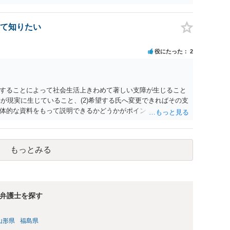
の支払いが必要になります。
て知りたい
役にたった
2
することによって社会生活上きわめて著しい支障が生じること
障が現実に生じていること、(2)希望する氏へ変更できればその支
体的な資料をもって説明できるかどうかがポイントです。 記録
上記(1)と(2)を説明できる資料は全て（ただし理路整然に）提
ュバック」とのことなので、例えば、医学上確立されているPT
う資料の提出が必要になってくるように思います。 精神的・心
もっとみる
ルがかなり高く、弁護士へ依頼しても苦労することが強く予想
考えであれば、医学知識はもちろん法律知識も要求されますの
っかりと揃えて、万全の体制で申立てに臨んだ方がよいと思わ
弁護士を探す
山形県
福島県