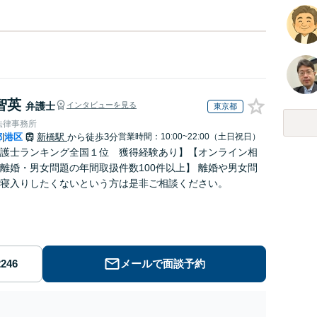
智英
弁護士
インタビューを見る
東京都
法律事務所
都
港区
新橋駅
から徒歩3分
営業時間：10:00~22:00（土日祝日）
|
護士ランキング全国１位 獲得経験あり】【オンライン相
離婚・男女問題の年間取扱件数100件以上】 離婚や男女問
寝入りしたくないという方は是非ご相談ください。
メールで面談予約