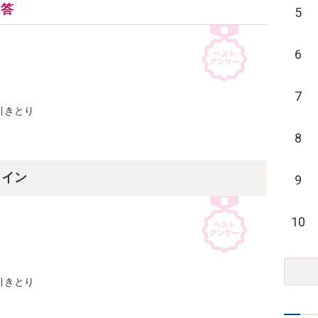
回答
5
6
7
きとり

8
ライン
9
10
きとり
