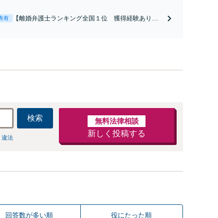
【離婚弁護士ランキング全国１位 獲得経験あり】
表有
【初回相談料１時間１万１０００円】【離婚・不倫
問題に特化／実績多数】財産分与、慰謝料、養育費
等で金銭的に満足できる解決を目指します。
検索
無料法律相談
新しく投稿する
 違法
回答数が多い順
役にたった順