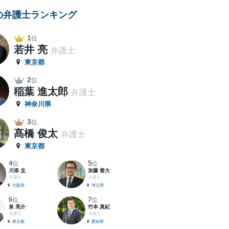
の弁護士ランキング
1
位
若井 亮
弁護士
東京都
2
位
稲葉 進太郎
弁護士
神奈川県
3
位
髙橋 俊太
弁護士
東京都
4
5
位
位
川添 圭
加藤 善大
弁護士
弁護士
大阪府
埼玉県
6
7
位
位
泉 亮介
竹本 真紀
弁護士
弁護士
東京都
愛知県