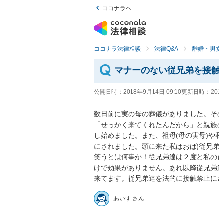
ココナラへ
ココナラ法律相談
法律Q&A
離婚・男
マナーのない従兄弟を接触
公開日時：
2018年9月14日 09:10
更新日時：
20
数日前に実の母の葬儀がありました。そ
「せっかく来てくれたんだから」と親族
し始めました。また、祖母(母の実母)
にされました。頭に来た私はおば(従兄
笑うとは何事か！従兄弟達は２度と私の
けで効果がありません。あれ以降従兄弟
来てます。従兄弟達を法的に接触禁止に
あいす さん