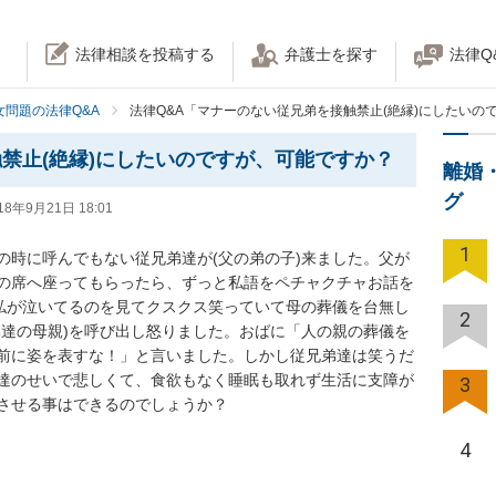
法律相談を投稿する
弁護士を探す
法律Q
女問題の法律Q&A
法律Q&A「マナーのない従兄弟を接触禁止(絶縁)にしたいの
禁止(絶縁)にしたいのですが、可能ですか？
離婚
グ
18年9月21日 18:01
1
の時に呼んでもない従兄弟達が(父の弟の子)来ました。父が
の席へ座ってもらったら、ずっと私語をペチャクチャお話を
や私が泣いてるのを見てクスクス笑っていて母の葬儀を台無し
2
弟達の母親)を呼び出し怒りました。おばに「人の親の葬儀を
前に姿を表すな！」と言いました。しかし従兄弟達は笑うだ
達のせいで悲しくて、食欲もなく睡眠も取れず生活に支障が
3
させる事はできるのでしょうか？
4