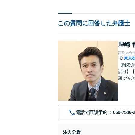
この質問に回答した弁護士
理崎 
高島総合
東京
【離婚弁
談可】【
題で泣き
電話で面談予約
注力分野