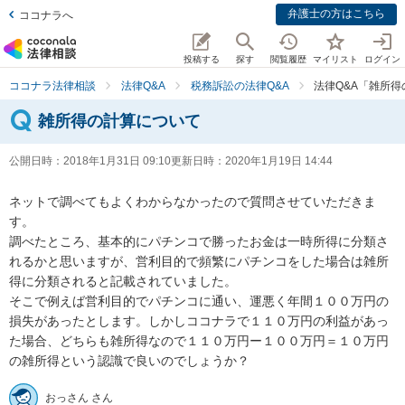
弁護士の方はこちら
ココナラへ
投稿する
探す
閲覧履歴
マイリスト
ログイン
ココナラ法律相談
法律Q&A
税務訴訟の法律Q&A
法律Q&A「雑所
雑所得の計算について
公開日時：
2018年1月31日 09:10
更新日時：
2020年1月19日 14:44
ネットで調べてもよくわからなかったので質問させていただきま
す。

調べたところ、基本的にパチンコで勝ったお金は一時所得に分類さ
れるかと思いますが、営利目的で頻繁にパチンコをした場合は雑所
得に分類されると記載されていました。

そこで例えば営利目的でパチンコに通い、運悪く年間１００万円の
損失があったとします。しかしココナラで１１０万円の利益があっ
た場合、どちらも雑所得なので１１０万円ー１００万円＝１０万円
の雑所得という認識で良いのでしょうか？
おっさん さん