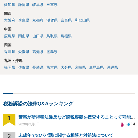
愛知県
静岡県
岐阜県
三重県
関西
大阪府
兵庫県
京都府
滋賀県
奈良県
和歌山県
中国
広島県
岡山県
山口県
鳥取県
島根県
四国
香川県
愛媛県
高知県
徳島県
九州・沖縄
福岡県
佐賀県
長崎県
熊本県
大分県
宮崎県
鹿児島県
沖縄県
税務訴訟の法律Q&Aランキング
1
警察が所得税法違反など脱税容疑を捜査することって可能なんですか？また、担当課も教えてください。
14
2020年2月8日
2
未成年でのパパ活に関する相談と対処法について