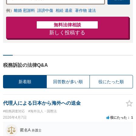
例）
離婚 慰謝料
誹謗中傷
相続 遺産
著作物 違法
無料法律相談
新しく投稿する
税務訴訟の法律Q&A
新着順
回答数が多い順
役にたった順
代理人による日本から海外への送金
#税務調査対応
#海外法人・国際法
2026年4月7日
役にたった
1
匿名A
弁護士