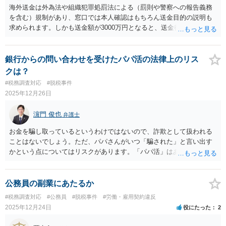
海外送金は外為法や組織犯罪処罰法による（罰則や警察への報告義務
を含む）規制があり、窓口では本人確認はもちろん送金目的の説明も
求められます。しかも送金額が3000万円となると、送金行為自体が問
題視される（金融機関から警察へ通報・相談される）可能性もありま
すし、本人が直接赴かず代理人による送金を手続するとなれば、なお
さら慎重な対応になると思います。事前に、金融機関の窓口へ確認・
銀行からの問い合わせを受けたパパ活の法律上のリス
相談を行って、代理人による手続の可否や必要書類を聞いておき、送
クは？
金のために再来訪する日程なども調整した方がよいと思います。
#税務調査対応
#脱税事件
2025年12月26日
濵門 俊也
弁護士
お金を騙し取っているというわけではないので、詐欺として扱われる
ことはないでしょう。ただ、パパさんがいつ「騙された」と言い出す
かという点についてはリスクがあります。「パパ活」はあまり（とい
うかまったく）お勧めできません。
公務員の副業にあたるか
#税務調査対応
#公務員
#脱税事件
#労働・雇用契約違反
2025年12月24日
役にたった
2