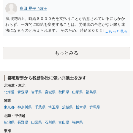
髙田 晃平
弁護士
雇用契約上、時給８０００円を支払うことが合意されているにもかか
わらず、一方的に時給を変更することは、労働者の合意がない限り違
法になるものと考えられます。 そのため、時給８０００円に基づいて
計算された給与の支払いを請求できるものと思われます。 今後の対応
としては、弁護士等から給料を支払うように内容証明郵便を送るとい
った対応が考えられます。 具体的な進め方等については、一度弁護士
もっとみる
にご相談いただくのがよいと存じます。
都道府県から税務訴訟に強い弁護士を探す
北海道・東北
北海道
青森県
岩手県
宮城県
秋田県
山形県
福島県
関東
東京都
神奈川県
千葉県
埼玉県
茨城県
栃木県
群馬県
北陸・甲信越
新潟県
長野県
山梨県
石川県
富山県
福井県
東海