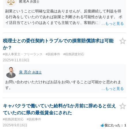
匿名A
弁護士
副業ということに明確な定義はありませんが、反復継続して利益を得
る行為をしていたのであれば副業と判断される可能性があります。 ポ
イ活目当てというのはあくまでも主観であり、客観的に見た場合、副
業と判断される可能性は十分にありそうです。 すでにやってしまって
いる部分についてはどうしようもありません。懲戒処分を受けるリス
クを負ってまで今後続けるのかどうかは慎重に判断されてください。
税理士との委任契約トラブルでの損害賠償請求は可能
か？
#個人事業主・フリーランス
#脱税事件
#税務調査対応
2025年11月19日
泉 亮介
弁護士
お問い合わせいただければお話をお伺いすることは可能かと思われま
す。
キャバクラで働いていた給料が1か月前に辞めると伝え
ていたのに県の最低賃金にされた
#税務調査対応
#脱税事件
2025年9月16日
役にたった
1