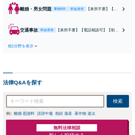
離婚・男女問題
【来所不要】【電
事例6件
料金表有
話相談可】親権／
婚姻費用／不倫慰
謝料／別居などの
交通事故
【来所不要】【電話相談可】【初回
料金表有
争点を整理し、見
相談無料】治療中から、賠償額・過
通しと方針を提示
失割合・後遺障害の見通しを整理
します。
他1分野を表示
し、納得感ある解決を目指します。
法律Q&Aを探す
検索
例）
離婚 慰謝料
誹謗中傷
相続 遺産
著作物 違法
無料法律相談