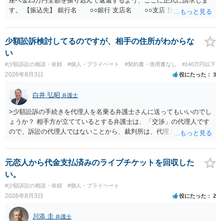
座へ金23万円全額を振り込んで返還するよう、ここに正式に請求しま
す。 【振込先】 銀行名 ○○銀行 支店名 ○○支店 預金種別 普通
口座番号 ○○○○○○○ 口座名義 ○○○○ 万一、上記期限までに返金がな
されない場合には、貴殿には任意に返金する意思がないものと判断
し、やむを得ず、返還金23万円及びこれに対する遅延損害金の支払い
少額訟訴検討してるのですが、相手の住所がわからな
を求める民事訴訟、支払督促その他必要な法的手続を直ちに講じま
い
す。 その際には、訴訟に要する費用その他法令上認められる金員につ
#少額訴訟の相談・依頼
#個人・プライベート
#契約書・借用書なし
#140万円以下
いても併せて請求する予定ですので、あらかじめ申し添えます。 本件
2026年8月3日
役にたった
3
は、貴殿自らが契約を解約したことによって生じた返還義務の履行を
求めるものにすぎません。貴殿の仕入先との取引関係や返金時期など
白井 弘昭
弁護士
の内部事情は、私に対する返還義務の発生や履行時期には何ら影響を
及ぼすものではありません。 これ以上、本件の解決を不必要に遅延さ
>少額訟訴の手続きを代理人を名乗る弁護士さんに送ってもいいのでし
せることなく、誠意をもって速やかに返金手続を履行されるよう、強
ょうか？ 相手方が立てているとする弁護士は、「交渉」の代理人です
く求めます。 以上
ので、訴訟の代理人ではないことから、裁判所は、代理人宛ての訴状
を受け取ることは無いと思われます。 なお、交渉段階で代理人が就い
ている場合は、相手方（被告）の住所で訴状を作成提出し、裁判所に
代理人が就いていたことを知らせると（訴状の記載内容から明らかな
元恋人から代金支払済みのライブチケットを回収した
場合も）、裁判所が当該代理人弁護士に事前連絡し、引き続き訴訟も
い。
受任するかを聞いたうえで、受任の意志が明らかになったところで、
#少額訴訟の相談・依頼
#個人・プライベート
直接被告に送達するのではなく、代理人に訴状の受領を促すこともあ
2026年8月3日
役にたった
2
ります。 ラインのやり取りでしか証拠がないと、実際の本人性が明ら
かではありません。もちろん弁護士（２０万円の請求で代理人弁護士
川添 圭
弁護士
に委任するかも疑わしいのですが）も住所は明らかにしないでしょ