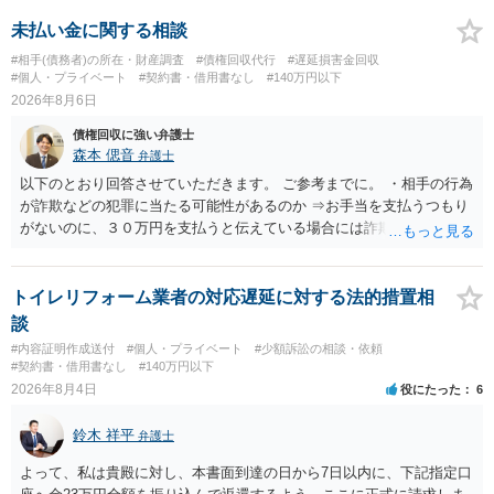
ります。 お金を渡した方法が現金手渡しではなく、指定口座への振込
であるならば、相手方の身元を特定できる可能性もあるでしょう。 い
未払い金に関する相談
ずれにせよ、まずは速やかに最寄りの警察署に被害相談に行くことを
#相手(債務者)の所在・財産調査
#債権回収代行
#遅延損害金回収
お勧めします。
#個人・プライベート
#契約書・借用書なし
#140万円以下
2026年8月6日
債権回収に強い弁護士
森本 偲音
弁護士
以下のとおり回答させていただきます。 ご参考までに。 ・相手の行為
が詐欺などの犯罪に当たる可能性があるのか ⇒お手当を支払うつもり
がないのに、３０万円を支払うと伝えている場合には詐欺罪に該当す
る可能性があります。 ・未払い金を回収するためにどのような法的手
段が取れるのか ⇒契約に基づく履行請求として３０万円を請求するこ
とが考えられますが、 パパ活の契約は、売春防止法に抵触する契約
トイレリフォーム業者の対応遅延に対する法的措置相
であるため、公序良俗に反する契約として 民法上無効（民法９０
談
条）となるため、相手方に請求できない可能性が高いです。 ・相手の
#内容証明作成送付
#個人・プライベート
#少額訴訟の相談・依頼
氏名や住所が分からない状態でも対応可能なのか ⇒訴訟等の裁判上の
#契約書・借用書なし
#140万円以下
手続を利用する場合には、原則として相手方の住所・氏名を把握して
2026年8月4日
役にたった
6
いる必要があります。
鈴木 祥平
弁護士
よって、私は貴殿に対し、本書面到達の日から7日以内に、下記指定口