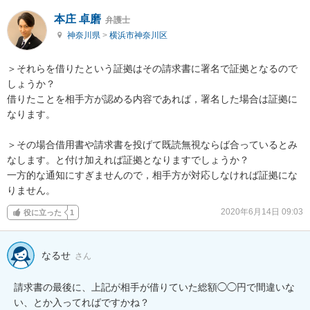
本庄 卓磨
弁護士
神奈川県
>
横浜市神奈川区
＞それらを借りたという証拠はその請求書に署名で証拠となるので
しょうか？

借りたことを相手方が認める内容であれば，署名した場合は証拠に
なります。

＞その場合借用書や請求書を投げて既読無視ならば合っているとみ
なします。と付け加えれば証拠となりますでしょうか？

一方的な通知にすぎませんので，相手方が対応しなければ証拠にな
りません。
2020年6月14日 09:03
役に立った
1
なるせ
さん
請求書の最後に、上記が相手が借りていた総額◯◯円で間違いな
い、とか入ってればですかね？