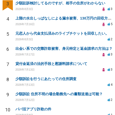
3
少額訟訴検討してるのですが、相手の住所がわからない
3
2026年8月3日
4
上階の水出しっぱなしによる漏水被害、130万円の回収方法を相談したい
5
2026年7月16日
5
元恋人から代金支払済みのライブチケットを回収したい。
2
2026年8月3日
6
出会い系での交際詐欺被害、身元特定と返金請求の方法は？
3
2026年7月17日
7
貸付金返済の法的手段と慰謝料請求について
3
2026年7月13日
8
少額訴訟を行うにあたっての住所調査
4
2026年7月13日
9
少額訴訟 住所不明の場合勤務先への書類送達は可能？
2
2026年7月12日
10
パパ活アプリ詐欺の件
1
2026年8月8日