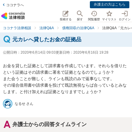
弁護士の方はこちら
ココナラへ
投稿する
探す
閲覧履歴
マイリスト
ログイン
ココナラ法律相談
法律Q&A
債権回収の法律Q&A
法律Q&A「元カ
元カレへ貸したお金の証拠品
公開日時：
2020年6月14日 09:03
更新日時：
2020年6月16日 19:28
お金を貸した証拠として請求書を作成しています。それらを借りた
という証拠はその請求書に署名で証拠となるのでしょうか？

また会うことが難しく、ラインも既読のみで返事なしです。

その場合借用書や請求書を投げて既読無視ならば合っているとみな
します。と付け加えれば証拠となりますでしょうか？
なるせ さん
弁護士からの回答タイムライン