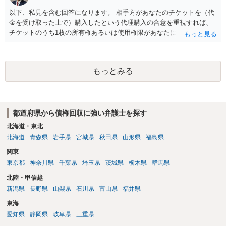
う。 何か本人を示す事実（振込先などの情報）から、相手の住所等の
以下、私見を含む回答になります。 相手方があなたのチケットを（代
情報を割り出していくしかないように思えます。 以上、ご参考まで。
金を受け取った上で）購入したという代理購入の合意を重視すれば、
チケットのうち1枚の所有権あるいは使用権限があなたにあり、チケッ
トの引渡しを求める権利があるという主張が認められやすいといえま
す。 一方、このチケット購入には「相手方と一緒に行く」という合意
も付随していたことを無視することができません。こちらを重視すれ
もっとみる
ば、交際を終了させたことにより「一緒に行く」という結果の実現に
重大な障害が発生しており、当然にチケットを引き渡すべきといえる
かは微妙であり、むしろ返金すべきとするのが当事者の合理的意思に
合致するのではないか、という判断に傾くことになると思います。 例
都道府県から債権回収に強い弁護士を探す
えば、当該チケットが座席指定である場合、交際を解消した2人が当日
隣り合わせになることは避けたいという心理が働くことも無理からぬ
北海道・東北
ところです。一方、チケットがエリア指定のアリーナ席であれば隣り
北海道
青森県
岩手県
宮城県
秋田県
山形県
福島県
合わせにならずに済むかもしれませんし、そのチケットが入手困難で
関東
あったり特別席であったりすれば、判断は変わってくるかもしれませ
東京都
神奈川県
千葉県
埼玉県
茨城県
栃木県
群馬県
ん。当該チケットがチケット転売防止法に規定する特定興行入場券に
該当し、券面上使用者が指定されている場合には、チケット引渡し以
北陸・甲信越
外に選択肢がない場合もあるでしょう。 このように、本件の紛争は、
新潟県
長野県
山梨県
石川県
富山県
福井県
法的には「当事者の合理的意思」がどこにあるのかを追求した解決が
東海
必要になると思われます。なかなか難しい問題なので、弁護士によっ
ても回答は異なるかもしれません。
愛知県
静岡県
岐阜県
三重県