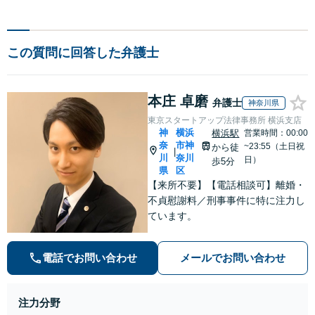
この質問に回答した弁護士
本庄 卓磨
弁護士
神奈川県
東京スタートアップ法律事務所 横浜支店
神
横浜
横浜駅
営業時間：00:00
奈
市神
~23:55（土日祝
から徒
|
川
奈川
日）
歩5分
県
区
【来所不要】【電話相談可】離婚・
不貞慰謝料／刑事事件に特に注力し
ています。
電話でお問い合わせ
メールでお問い合わせ
注力分野