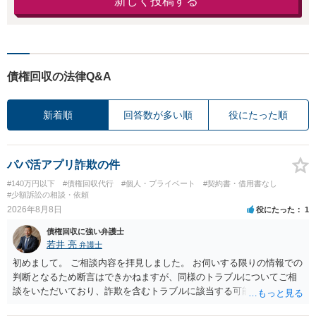
新しく投稿する
債権回収の法律Q&A
新着順
回答数が多い順
役にたった順
パパ活アプリ詐欺の件
#140万円以下
#債権回収代行
#個人・プライベート
#契約書・借用書なし
#少額訴訟の相談・依頼
2026年8月8日
役にたった
1
債権回収に強い弁護士
若井 亮
弁護士
初めまして。 ご相談内容を拝見しました。 お伺いする限りの情報での
判断となるため断言はできかねますが、同様のトラブルについてご相
談をいただいており、詐欺を含むトラブルに該当する可能性があるで
しょう。 返金の請求にあたっては、相手方の身元を特定する必要があ