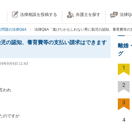
法律相談を投稿する
弁護士を探す
法律Q
女問題の法律Q&A
法律Q&A「逃げたかもしれない男に胎児の認知、養育費等の
胎児の認知、養育費等の支払い請求はできます
離婚
グ
24年9月4日 11:43
1
2
れ

3
のですが

4