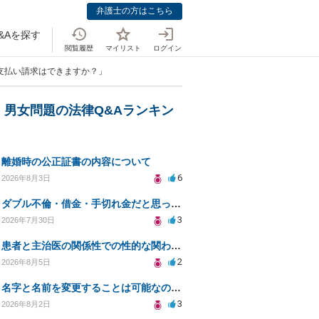
弁護士の方はこちら
&Aを探す
閲覧履歴
マイリスト
ログイン
支払い請求はできますか？」
・男女問題の法律Q&Aランキン
離婚時の公正証書の内容について
6
2026年8月3日
ダブル不倫・借金・手切れ金だと思っていたお金を1年後いまさら脅迫罪として通知書が来てまとめて請求
3
2026年7月30日
患者と主治医の関係性での性的な関わりからのトラブル
2
2026年8月5日
名字と名前を変更することは可能なのか？
3
2026年8月2日