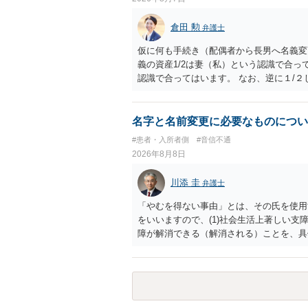
倉田 勲
弁護士
仮に何も手続き（配偶者から長男へ名義変
義の資産1/2は妻（私）という認識で合っ
認識で合ってはいます。 なお、逆に１/
人に対して自宅の評価額の１/２の代償金
名字と名前変更に必要なものについ
#患者・入所者側
#音信不通
2026年8月8日
川添 圭
弁護士
「やむを得ない事由」とは、その氏を使用
をいいますので、(1)社会生活上著しい支
障が解消できる（解消される）ことを、具
中に現れた一切の事情が判断対象ですので、
出することが必要になります。「フラッシ
SDの診断基準に合致した説明とそれに沿
理的な理由の氏変更は様々な意味でハード
されるところです。、もし本人申立てをお