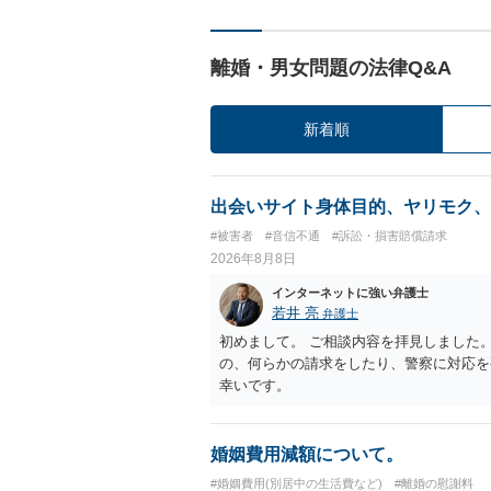
離婚・男女問題の法律Q&A
新着順
出会いサイト身体目的、ヤリモク、
#被害者
#音信不通
#訴訟・損害賠償請求
2026年8月8日
インターネットに強い弁護士
若井 亮
弁護士
初めまして。 ご相談内容を拝見しました
の、何らかの請求をしたり、警察に対応を
幸いです。
婚姻費用減額について。
#婚姻費用(別居中の生活費など)
#離婚の慰謝料