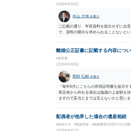
2026年8月8日
外山 大地
弁護士
ご記載の通り、年収資料を提出せずに合意
で、資料の開示を求められることないとい
離婚公正証書に記載する内容につい
#養育費
2026年8月8日
肥田 弘昭
弁護士
「毎年6月にこちらの所得証明書を提示す
算定表から外れる場合は協議の上金額を決
ますので妥当とまでは言えないかと思いま
議の上増減出来る」と「通知義務に勤務先
く事になり、上記のような文言が無くても
か？との点はそのとおりかと思います。養
配偶者が他界した場合の遺産相続
はあまりないです。ご参考にしてください
#財産分与
#親族関係
#婚姻費用(別居中の生活費
2026年8月7日