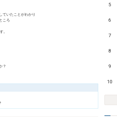
5
ていたことがわかり

6
ろ



7
8
9
10
？