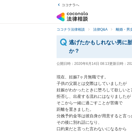
ココナラへ
ココナラ法律相談
法律Q&A
離婚・男
逃げたかもしれない男に
か？
公開日時：
2020年6月14日 08:13
更新日時：
20
現在、妊娠7ヶ月無職です。

子供の父親とは交際はしていましたが

妊娠がわかったときに堕ろして欲しいと言わ
拒否し、出産する流れにはなりましたが

そこから一緒に過ごすことが苦痛で

距離を置きました。

分娩予約金等は彼自身が用意すると言った
その後に別れ話になり、

口約束だと言った言わないになるから
