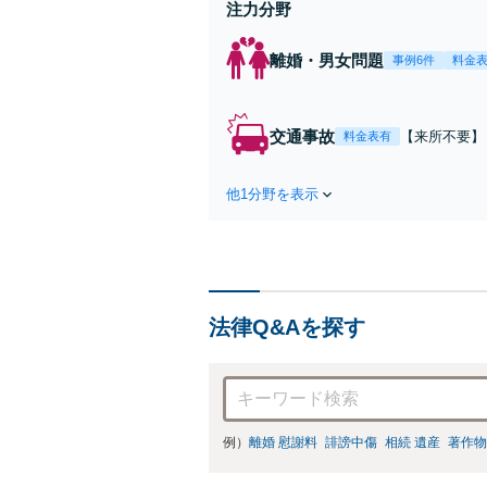
注力分野
離婚・男女問題
事例6件
料金
交通事故
【来所不要】
料金表有
失割合・後遺
他1分野を表示
法律Q&Aを探す
例）
離婚 慰謝料
誹謗中傷
相続 遺産
著作物