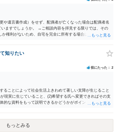
更や遺言書作成）をせず、配偶者が亡くなった場合は配偶者名
ていますでしょうか。 →ご相談内容を拝見する限りでは、その
２しか権利がないため、自宅を完全に所有する場合は、他の相続
の支払いが必要になります。
て知りたい
役にたった
2
することによって社会生活上きわめて著しい支障が生じること
障が現実に生じていること、(2)希望する氏へ変更できればその支
体的な資料をもって説明できるかどうかがポイントです。 記録
上記(1)と(2)を説明できる資料は全て（ただし理路整然に）提
ュバック」とのことなので、例えば、医学上確立されているPT
う資料の提出が必要になってくるように思います。 精神的・心
もっとみる
ルがかなり高く、弁護士へ依頼しても苦労することが強く予想
考えであれば、医学知識はもちろん法律知識も要求されますの