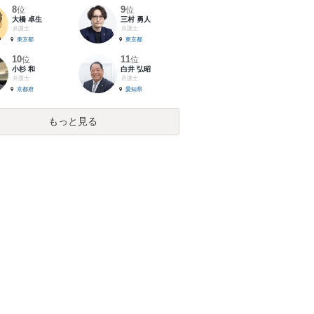
8
9
位
位
大橋 卓生
三村 勇人
弁護士
弁護士
東京都
東京都
10
11
位
位
小杉 和
白井 弘昭
弁護士
弁護士
京都府
愛知県
もっと見る