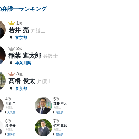
の弁護士ランキング
1
位
若井 亮
弁護士
東京都
2
位
稲葉 進太郎
弁護士
神奈川県
3
位
髙橋 俊太
弁護士
東京都
4
5
位
位
川添 圭
加藤 善大
弁護士
弁護士
大阪府
埼玉県
6
7
位
位
泉 亮介
竹本 真紀
弁護士
弁護士
東京都
愛知県