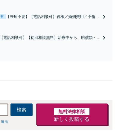
【来所不要】【電話相談可】親権／婚姻費用／不倫慰
表有
謝料／別居などの争点を整理し、見通しと方針を提示
します。
【電話相談可】【初回相談無料】治療中から、賠償額・過
障害の見通しを整理し、納得感ある解決を目指します。
検索
無料法律相談
新しく投稿する
 違法