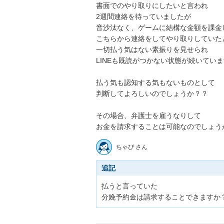
書面でのやり取りにしたいと言われ

2週間連絡を待っていましたが

音沙汰なく、ゲームに結構な金額を課金し
こちらから連絡をしてやり取りしていたとこ
一切払う気はない素振りを見せられ

LINEも既読がつかない状態が続いています。
払う気も認知する気もないものとして

判断してよろしいのでしょうか？？

その場合、弁護士を雇うなりして

ちゃぴ さん
追記
払うと言っていた

分娩予約金は請求することできますか