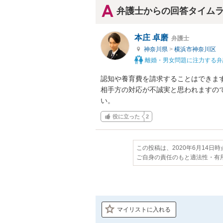
弁護士からの回答タイム
本庄 卓磨
弁護士
神奈川県
>
横浜市神奈川区
離婚・男女問題に注力する弁
認知や養育費を請求することはできます
相手方の対応が不誠実と思われますの
い。
役に立った
2
この投稿は、2020年6月14日
ご自身の責任のもと適法性・有
マイリストに入れる