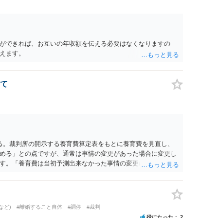
ができれば、お互いの年収額を伝える必要はなくなりますの
えます。
て
る。裁判所の開示する養育費算定表をもとに養育費を見直し、
める」との点ですが、通常は事情の変更があった場合に変更し
す。「養育費は当初予測出来なかった事情の変更により双方協
」が含まれているので、私に収入が入った事は相手に通知が行
養育費の見直しは適宜出来るかと思うのですが違うのでしょう
育費は事情の変更があった場合に変更するので毎年見直すこと
。
など)
#離婚すること自体
#調停
#裁判
役にたった
2