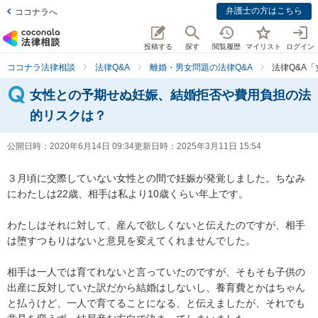
弁護士の方はこちら
ココナラへ
投稿する
探す
閲覧履歴
マイリスト
ログイン
ココナラ法律相談
法律Q&A
離婚・男女問題の法律Q&A
法律Q&A
女性との予期せぬ妊娠、結婚拒否や費用負担の法
的リスクは？
公開日時：
2020年6月14日 09:34
更新日時：
2025年3月11日 15:54
３月頃に交際していない女性との間で妊娠が発覚しました。ちなみ
にわたしは22歳、相手は私より10歳くらい年上です。

わたしはそれに対して、産んで欲しくないと伝えたのですが、相手
は堕すつもりはないと意見を変えてくれませんでした。

相手は一人では育てれないと言っていたのですが、そもそも子供の
出産に反対していた訳だから結婚はしないし、養育費とかはちゃん
と払うけど、一人で育てることになる、と伝えましたが、それでも