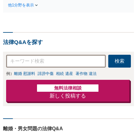
失割合・後遺障害の見通しを整理
します。
他1分野を表示
し、納得感ある解決を目指します。
法律Q&Aを探す
検索
例）
離婚 慰謝料
誹謗中傷
相続 遺産
著作物 違法
無料法律相談
新しく投稿する
離婚・男女問題の法律Q&A