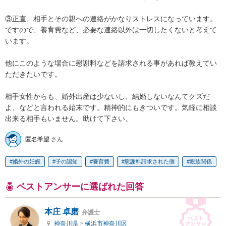
③正直、相手とその親への連絡がかなりストレスになっています。
ですので、養育費など、必要な連絡以外は一切したくないと考えて
います。

他にこのような場合に慰謝料などを請求される事があれば教えてい
ただきたいです。

相手女性からも、婚外出産は少ないし、結婚しないなんてクズだ
よ、などと言われる始末です。精神的にもきついです。気軽に相談
出来る相手もいません。助けて下さい。
匿名希望 さん
婚外の妊娠
子の認知
養育費
慰謝料請求された側
親族関係
ベストアンサーに選ばれた回答
本庄 卓磨
弁護士
神奈川県
>
横浜市神奈川区