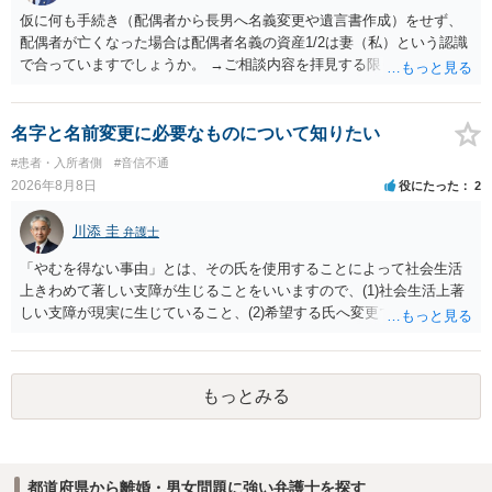
仮に何も手続き（配偶者から長男へ名義変更や遺言書作成）をせず、
配偶者が亡くなった場合は配偶者名義の資産1/2は妻（私）という認識
で合っていますでしょうか。 →ご相談内容を拝見する限りでは、その
認識で合ってはいます。 なお、逆に１/２しか権利がないため、自宅を
完全に所有する場合は、他の相続人に対して自宅の評価額の１/２の代
償金の支払いが必要になります。
名字と名前変更に必要なものについて知りたい
#患者・入所者側
#音信不通
2026年8月8日
役にたった
2
川添 圭
弁護士
「やむを得ない事由」とは、その氏を使用することによって社会生活
上きわめて著しい支障が生じることをいいますので、(1)社会生活上著
しい支障が現実に生じていること、(2)希望する氏へ変更できればその
支障が解消できる（解消される）ことを、具体的な資料をもって説明
できるかどうかがポイントです。 記録中に現れた一切の事情が判断対
象ですので、上記(1)と(2)を説明できる資料は全て（ただし理路整然
もっとみる
に）提出することが必要になります。「フラッシュバック」とのこと
なので、例えば、医学上確立されているPTSDの診断基準に合致した説
明とそれに沿う資料の提出が必要になってくるように思います。 精神
的・心理的な理由の氏変更は様々な意味でハードルがかなり高く、弁
都道府県から離婚・男女問題に強い弁護士を探す
護士へ依頼しても苦労することが強く予想されるところです。、もし