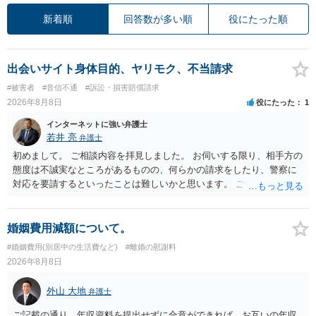
新着順
回答数が多い順
役にたった順
出会いサイト身体目的、ヤリモク、不当請求
#被害者
#音信不通
#訴訟・損害賠償請求
2026年8月8日
役にたった
1
インターネットに強い弁護士
若井 亮
弁護士
初めまして。 ご相談内容を拝見しました。 お伺いする限り、相手方の
態度は不誠実なところがあるものの、何らかの請求をしたり、警察に
対応を要請するといったことは難しいかと思います。 ご参考になれば
幸いです。
婚姻費用減額について。
#婚姻費用(別居中の生活費など)
#離婚の慰謝料
2026年8月8日
外山 大地
弁護士
ご記載の通り、年収資料を提出せずに合意ができれば、お互いの年収