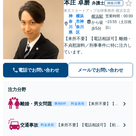
本庄 卓磨
弁護士
神奈川県
東京スタートアップ法律事務所 横浜支店
神
横浜
横浜駅
営業時間：00:00
奈
市神
~23:55（土日祝
から徒
|
川
奈川
日）
歩5分
県
区
【来所不要】【電話相談可】離婚・
不貞慰謝料／刑事事件に特に注力し
ています。
電話でお問い合わせ
メールでお問い合わせ
注力分野
離婚・男女問題
【来所不要】【電
事例6件
料金表有
話相談可】親権／
婚姻費用／不倫慰
謝料／別居などの
交通事故
【来所不要】【電話相談可】【初回
料金表有
争点を整理し、見
相談無料】治療中から、賠償額・過
通しと方針を提示