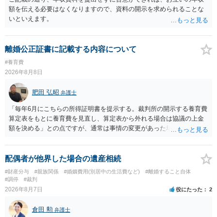
額を伝える必要はなくなりますので、資料の開示を求められることな
いといえます。
離婚公正証書に記載する内容について
#養育費
2026年8月8日
肥田 弘昭
弁護士
「毎年6月にこちらの所得証明書を提示する。裁判所の開示する養育費
算定表をもとに養育費を見直し、算定表から外れる場合は協議の上金
額を決める」との点ですが、通常は事情の変更があった場合に変更し
ますので妥当とまでは言えないかと思います。「養育費は当初予測出
来なかった事情の変更により双方協議の上増減出来る」と「通知義務
に勤務先」が含まれているので、私に収入が入った事は相手に通知が
配偶者が他界した場合の遺産相続
行く事になり、上記のような文言が無くても養育費の見直しは適宜出
#財産分与
#親族関係
#婚姻費用(別居中の生活費など)
#離婚すること自体
来るかと思うのですが違うのでしょうか？との点はそのとおりかと思
#調停
#裁判
います。養育費は事情の変更があった場合に変更するので毎年見直す
2026年8月7日
役にたった
2
ことはあまりないです。ご参考にしてください。
倉田 勲
弁護士