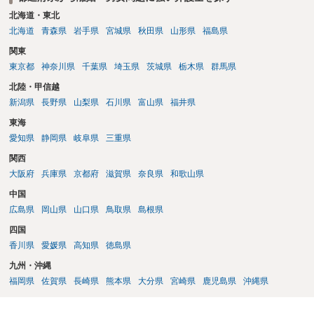
本人申立てをお考えであれば、医学知識はもちろん法律知識も要求さ
北海道・東北
れますので、性急な申立てをせず、知識と資料をしっかりと揃えて、
北海道
青森県
岩手県
宮城県
秋田県
山形県
福島県
万全の体制で申立てに臨んだ方がよいと思われます。
関東
東京都
神奈川県
千葉県
埼玉県
茨城県
栃木県
群馬県
北陸・甲信越
新潟県
長野県
山梨県
石川県
富山県
福井県
東海
愛知県
静岡県
岐阜県
三重県
関西
大阪府
兵庫県
京都府
滋賀県
奈良県
和歌山県
中国
広島県
岡山県
山口県
鳥取県
島根県
四国
香川県
愛媛県
高知県
徳島県
九州・沖縄
福岡県
佐賀県
長崎県
熊本県
大分県
宮崎県
鹿児島県
沖縄県