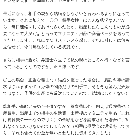
意見を変えず、結局産む方向で決まってしまいました。

最近になり、相手の親から結婚をしなさいと言われるようになって
います。それに加えて、〇〇（相手女性）はこんな状況なんだか
ら、毎日連絡をしてあげなさいだとか、出産したらこんなものが必
要になって大変だよと言ってマタニティ用品の商品ページを送って
きたりします。これにかなりストレスを感じ、それに対しては何も
返信せず、今は無視をしている状態です。

さらに相手の親が、弁護士を立てて私の親のところへ行くなどと言
っているようなのですが、正直怖いです。

①この場合、正当な理由なく結婚を拒否した場合に、慰謝料等の請
求はされますか？（身体の関係だけの相手で、そもそも望んだ妊娠
ではなく、子供の出産にも反対していたので、結婚はしたくない）

②相手が産むと決めた子供ですが、養育費以外、例えば通院費や出
産費用、出産までの相手の生活費、出産後のマタニティ用品（これ
は養育費の一部なのでは？）の金額をなどを請求された場合に、払
わなくてはいけないのでしょうか？（相手は奨学金の返済をしてお
り、それも含めてお金が無いとわたしに伝えてきました）
