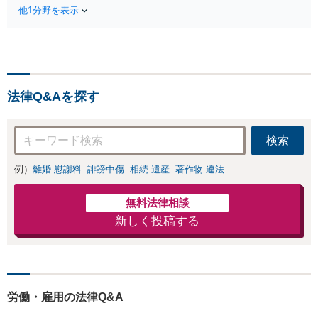
失割合・後遺障害の見通しを整理
します。
他1分野を表示
し、納得感ある解決を目指します。
法律Q&Aを探す
検索
例）
離婚 慰謝料
誹謗中傷
相続 遺産
著作物 違法
無料法律相談
新しく投稿する
労働・雇用の法律Q&A