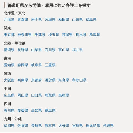
は、合理性や対価性を欠くとして争いやすいです。逆に、タレント側
都道府県から労働・雇用に強い弁護士を探す
逸失利益等）が認められる可能性が高いと思われます。 また、業務労
の重大な契約違反がある場合は、実損害の範囲で請求される可能性は
災での第三者行為傷害（同僚の不注意等による事故）の場合は、当該
北海道・東北
あります。
第三者の賠償責任も考えられます。 労災で支払われた分は、損害額か
北海道
青森県
岩手県
宮城県
秋田県
山形県
福島県
ら控除（損益相殺）されますが、それを超えた部分は、会社もしく
関東
は、第三者から支払ってもらうことになります。 会社等との交渉が必
東京都
神奈川県
千葉県
埼玉県
茨城県
栃木県
群馬県
要になると思います（良い会社でしたら、自ら話してくると思います
が・・・）。極めて専門的な話ですので、詳細もしくは対応を最寄り
北陸・甲信越
の弁護士にご相談ください。 以上、ご参考まで。
新潟県
長野県
山梨県
石川県
富山県
福井県
東海
愛知県
静岡県
岐阜県
三重県
関西
大阪府
兵庫県
京都府
滋賀県
奈良県
和歌山県
中国
広島県
岡山県
山口県
鳥取県
島根県
四国
香川県
愛媛県
高知県
徳島県
九州・沖縄
福岡県
佐賀県
長崎県
熊本県
大分県
宮崎県
鹿児島県
沖縄県