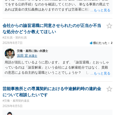
てをする公的手続）なのかを確認してください。 単なる事業の廃止で
あれば賃金の支払義務はありますのでまずは労基署に相談してくださ
い。破産申立てであれば破産手続きの中で破産管財人から（全額は難
しいかもしれませんが）賃金などの労働債権は他の債務より優先して
支払われます。ただし支払までにかなり時間がかかるでしょう。 さら
会社からの諭旨退職に同意させられたのが正当か不当
に、「独立行政法人労働者健康安全機構 」という公的機関が未払賃金
な処分かどうか教えてほしい
の立替事業を行っています。詳しくは、同機構の＜未払賃金立替払相
#正社員・契約社員
談コーナー＞ TEL 044-431-8663 相談時間：土日祝日を除く9:15～1
2026年8月7日
役にたった
2
7:00 に相談してみてください。同じように未払となった他の従業員の
方がいれば一緒に相談してみるといいでしょう。
労働・雇用に強い弁護士
浜田 宏
弁護士
用語が混乱しているように思います。 まず、「諭旨退職」とおっしゃ
っているのは「諭旨解雇」という会社による解雇処分ではなく、貴殿
の意思による自主的な退職ということでしょうか？ しかし、記載さ
れた経緯からすると、事実上は解雇処分であると解する余地がありま
す。 その場合、解雇には客観的で合理的な理由が必要であり、かつ
解雇という処分が社会通念上相当と認められない限り、解雇は無効で
芸能事務所との専属契約における中途解約時の違約金
す。 結局、貴殿のネット炎上の内容や原因、勤務先に与えた影響な
について相談したいです
どを具体的に検討しなければ、何とも申し上げることができません。
#労働・雇用契約違反
また、育児休業法関係の問題もあるかもしれません。 ある程度労働
2026年8月5日
法に関する専門的な知識が必要な事案ですので、一度、お近くの弁護
士にご相談下さい。