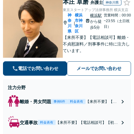
本庄 卓磨
弁護士
神奈川県
東京スタートアップ法律事務所 横浜支店
神
横浜
横浜駅
営業時間：00:00
奈
市神
~23:55（土日祝
から徒
|
川
奈川
日）
歩5分
県
区
【来所不要】【電話相談可】離婚・
不貞慰謝料／刑事事件に特に注力し
ています。
電話でお問い合わせ
メールでお問い合わせ
注力分野
離婚・男女問題
【来所不要】【電
事例6件
料金表有
話相談可】親権／
婚姻費用／不倫慰
謝料／別居などの
交通事故
【来所不要】【電話相談可】【初回
料金表有
争点を整理し、見
相談無料】治療中から、賠償額・過
通しと方針を提示