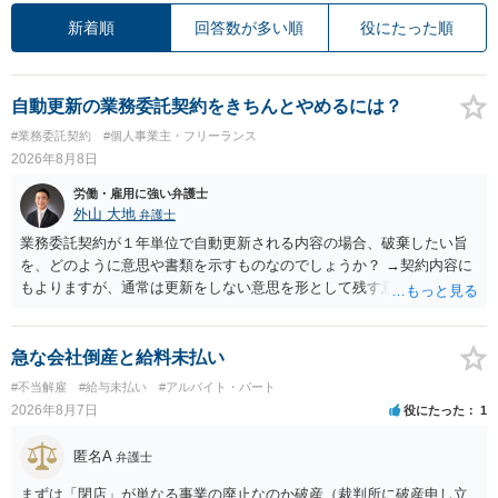
新着順
回答数が多い順
役にたった順
自動更新の業務委託契約をきちんとやめるには？
#業務委託契約
#個人事業主・フリーランス
2026年8月8日
労働・雇用に強い弁護士
外山 大地
弁護士
業務委託契約が１年単位で自動更新される内容の場合、破棄したい旨
を、どのように意思や書類を示すものなのでしょうか？ →契約内容に
もよりますが、通常は更新をしない意思を形として残す意味で、書面
やメールで伝えることが多いという印象です。 そのような形だけの数
の確保の他に何か企業側にメリットがあるのでしょうか？ →企業側の
メリットは分かりかねますが、ご質問者様が業務を受託する側のお立
急な会社倒産と給料未払い
場であれば、自動更新で契約が延長されると、企業側は報酬を支払う
#不当解雇
#給与未払い
#アルバイト・パート
義務を負うことになるので（ご質問者様も業務を提供する義務を負
2026年8月7日
役にたった
1
う）、放置をすることは望ましい状態ではないと思料いたします。
匿名A
弁護士
まずは「閉店」が単なる事業の廃止なのか破産（裁判所に破産申し立