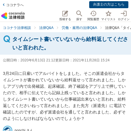
弁護士の方はこちら
ココナラへ
投稿する
探す
閲覧履歴
マイリスト
ログイン
ココナラ法律相談
法律Q&A
労働・雇用の法律Q&A
法律Q&A「タ
タイムシート書いていないから給料返してくださ
いと言われた。
公開日時：
2020年6月13日 21:12
更新日時：
2021年11月28日 15:24
3月24日に日雇いでアルバイトをしました。そこの派遣会社からタ
イムシートが書かれていないから給料返せって言われました。しか
しアプリ内で出発確認、起床確認、終了確認をアプリ上で押してい
たので、相手に伝えてたら記録上残っていると言われました。しか
しタイムシート書いていないから仕事確認出来ないと言われ、給料
返してくださいねって言われました。また先方（派遣先）に電話で
確認したのですが、必ず派遣会社を通してと言われました、必ずそ
のようにしなければならないのでしょうか？
ponchi さん