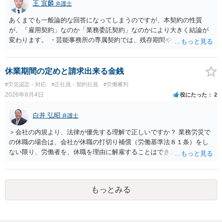
王 宣麟
弁護士
あくまでも一般論的な回答になってしまうのですが、本契約の性質
が、「雇用契約」なのか「業務委託契約」なのかにより大きく結論が
変わります。 ・芸能事務所の専属契約では、残存期間や報酬額、投下
コストを基準に違約金や損害金を設定する例はあります。ただし、実
務上よくあるからといって当然に適法という意味ではなく、実際の損
害との対応関係や合理性が重要です。 ・違約金に上限がなくても、常
休業期間の定めと請求出来る金銭
に有効になるわけではありません。契約が労働契約に近い実態なら労
#労災認定・対応
#正社員・契約社員
#労働審判
基法16条で無効となる余地があり、そうでなくても、金額が事務所の
2026年8月4日
役にたった
2
損害と比べて過大なら無効や減額が争点になります。 ・契約前の修正
交渉は一般的です。 交渉の方向としては、上限額を設ける、実損害ベ
白井 弘昭
弁護士
ースにする、算定根拠を明確化する、違約金ではなく「合理的な実
費・未回収費用のみ」に限定する、などが典型です。 ・弁護士に契約
＞会社の内規より、法律が優先する理解で正しいですか？ 業務労災で
前に契約書の内容をレビューしてもらう価値は十分にあると思われま
の休職の場合は、会社が休職の打切り補償（労働基準法８１条）をし
す。 争点は、契約類型が雇用か業務委託か、実態として労働者性があ
ない限り、労働者を、休職を理由に解雇することはできません（労働
るか、解除事由が双方にどう定められているか、違約金の算定根拠が
基準法19条）。 会社の就業規則にて定められている休職期間及び休職
合理的か、という複数論点に分かれます。契約前なら、交渉のパワー
期間満了による退職は、業務労災への適用はありませんので、ご安心
バランスの問題もありますが、修正余地があるうえ、後から争うより
ください。 仮に会社が打切り補償をせずに解雇した場合は、不当解雇
コストを抑えやすいので、資料等を持参の上弁護士に確認されること
もっとみる
に当たります。 ＞労災の休業補償と、所得補償保険の保険金とは別
をお勧めします。 ・事務所側の解除でも、解除理由によってはタレン
に、受け取れる金銭はありますでしょうか？ 業務労災の場合は、会社
ト側に損害賠償が発生する建付けになっていることはあります。ただ
の安全配慮義務違反が認められると解されますので、会社の損害賠償
し、事務所側が一方的に解除したのにタレントへ違約金を課す設計
責任（治療費、通院慰謝料、入院費、入院慰謝料、後遺障害慰謝料、