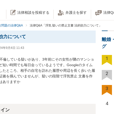
法律相談を投稿する
弁護士を探す
法律Q
女問題の法律Q&A
法律Q&A「浮気 疑いの禁止文書 法的効力について」
的効力について
離婚
グ
24年9月4日 11:43
1
と不倫している疑いがあり、3年前にその女性が隣のマンショ
短い時間でも毎日会っているようです。Googleのタイム
したところ、相手の自宅を訪れた履歴や周辺を長く歩いた履
2
証拠を掴んでいませんが、疑いの段階で浮気禁止 文書を作
はありますか
3
4
ライン