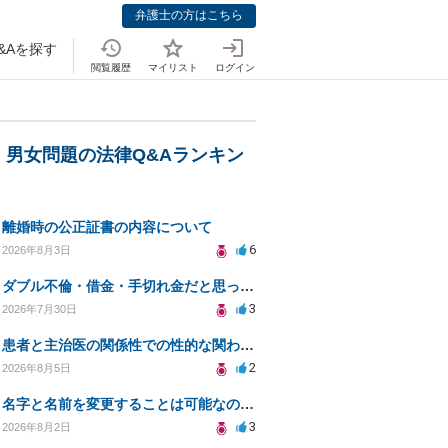
弁護士の方はこちら
&Aを探す
閲覧履歴
マイリスト
ログイン
・男女問題の法律Q&Aランキン
離婚時の公正証書の内容について
6
2026年8月3日
ダブル不倫・借金・手切れ金だと思っていたお金を1年後いまさら脅迫罪として通知書が来てまとめて請求
3
2026年7月30日
患者と主治医の関係性での性的な関わりからのトラブル
2
2026年8月5日
名字と名前を変更することは可能なのか？
3
2026年8月2日