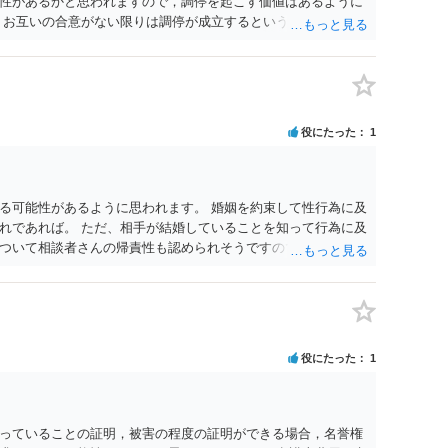
性があるかと思われますので，調停を起こす価値はあるように
，お互いの合意がない限りは調停が成立するということはないた
調停で終わらせるよう努めるのか，裁判離婚を見据えて調停で
要となるかと思われます。 お一人で対応するのは難しい側面も
れると良いかと思われます。
役にたった
1
る可能性があるように思われます。 婚姻を約束して性行為に及
れであれば。 ただ、相手が結婚していることを知って行為に及
ついて相談者さんの帰責性も認められそうですので、あまり慰
 一度、最寄りの弁護士に相談してみてください。
役にたった
1
っていることの証明，被害の程度の証明ができる場合，名誉権