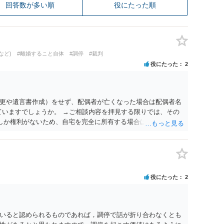
回答数が多い順
役にたった順
など)
#離婚すること自体
#調停
#裁判
役にたった
2
更や遺言書作成）をせず、配偶者が亡くなった場合は配偶者名
ていますでしょうか。 →ご相談内容を拝見する限りでは、その
２しか権利がないため、自宅を完全に所有する場合は、他の相続
の支払いが必要になります。
役にたった
2
いると認められるものであれば，調停で話が折り合わなくとも