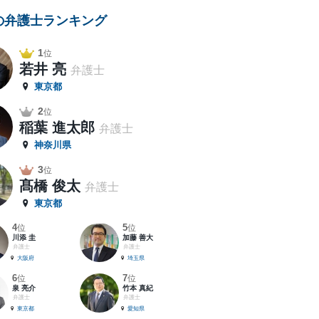
の弁護士ランキング
1
位
若井 亮
弁護士
東京都
2
位
稲葉 進太郎
弁護士
神奈川県
3
位
髙橋 俊太
弁護士
東京都
4
5
位
位
川添 圭
加藤 善大
弁護士
弁護士
大阪府
埼玉県
6
7
位
位
泉 亮介
竹本 真紀
弁護士
弁護士
東京都
愛知県