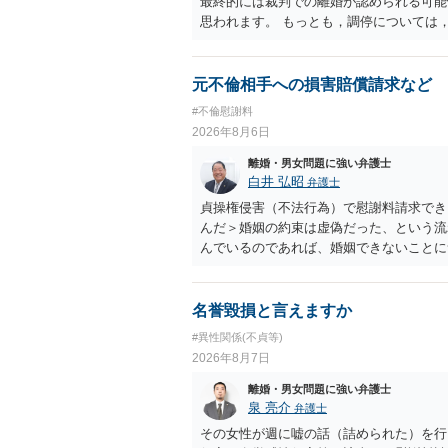
最終的には裁判での離婚が認められる可能
思われます。 もっとも，調停については
め，相手が合意するメリットをだしてでも
の離婚に固執しないかいずれかの対応は必
ありますので弁護士を立てることを検討さ
元不倫相手への損害賠償請求など
#不倫慰謝料
2026年8月6日
離婚・男女問題に強い弁護士
白井 弘昭
弁護士
貞操権侵害（不法行為）で慰謝料請求でき
んだ＞婚姻の約束は虚偽だった、という流
んでいるのであれば、婚姻できないことに
謝料は高額にならないように思われます。
名誉毀損と言えますか
#異性関係(不貞等)
2026年8月7日
離婚・男女問題に強い弁護士
泉 亮介
弁護士
その女性が週に嘘の話（詰められた）を行