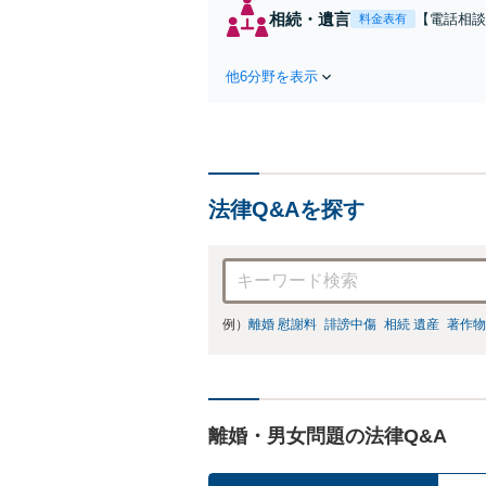
相続・遺言
【電話相談
料金表有
るご相談を
雑な相続も
他6分野を表示
柔軟に対応
法律Q&Aを探す
例）
離婚 慰謝料
誹謗中傷
相続 遺産
著作物
離婚・男女問題の法律Q&A