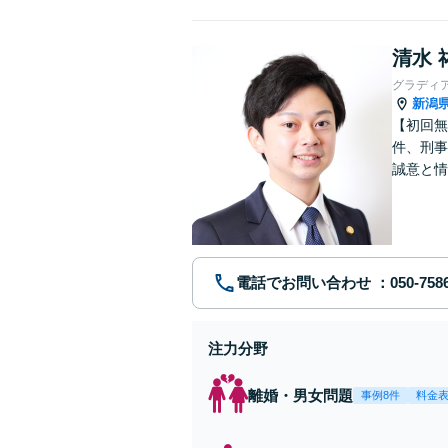
清水 
グラディ
新潟
【初回無
件、刑事
誠意と情
電話でお問い合わせ
注力分野
離婚・男女問題
事例8件
料金