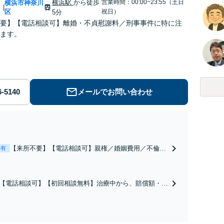
横浜駅
から徒歩
営業時間：00:00~23:55（土日
川
横浜市神奈川
|
区
祝日）
5分
要】【電話相談可】離婚・不貞慰謝料／刑事事件に特に注
ます。
メールでお問い合わせ
【来所不要】【電話相談可】親権／婚姻費用／不倫慰
表有
謝料／別居などの争点を整理し、見通しと方針を提示
します。
【電話相談可】【初回相談無料】治療中から、賠償額・過
障害の見通しを整理し、納得感ある解決を目指します。