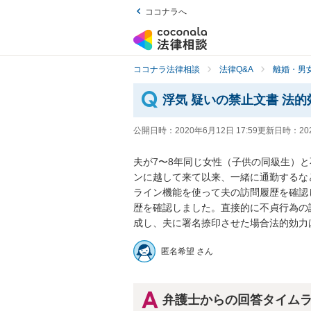
ココナラへ
ココナラ法律相談
法律Q&A
離婚・男
浮気 疑いの禁止文書 法
公開日時：
2020年6月12日 17:59
更新日時：
20
夫が7〜8年同じ女性（子供の同級生）
ンに越して来て以来、一緒に通勤するなど
ライン機能を使って夫の訪問履歴を確認
歴を確認しました。直接的に不貞行為の
成し、夫に署名捺印させた場合法的効力
匿名希望 さん
弁護士からの回答タイム