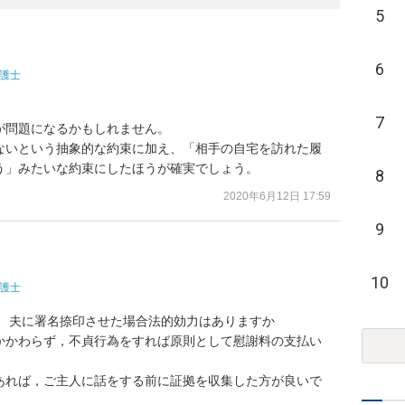
5
6
護士
7
問題になるかもしれません。

ないという抽象的な約束に加え、「相手の自宅を訪れた履
う」みたいな約束にしたほうが確実でしょう。
8
2020年6月12日 17:59
9
10
護士
、夫に署名捺印させた場合法的効力はありますか

かかわらず，不貞行為をすれば原則として慰謝料の支払い
あれば，ご主人に話をする前に証拠を収集した方が良いで