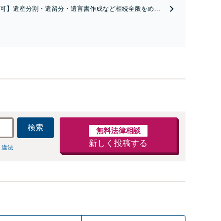
いく解決を目指します。
可】遺産分割・遺留分・遺言書作成など相続全般をめぐ
お受けしております。株式や不動産、事業承継が絡む複
お受けします。揉める前・揉めてしまった後、いずれも
いたします。どうぞお電話ください。
検索
無料法律相談
新しく投稿する
 違法