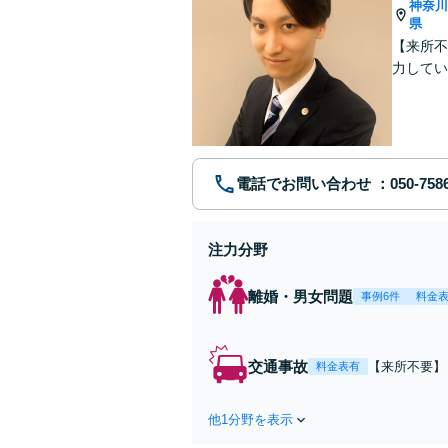
神奈
県
【来所不
力してい
電話でお問い合わせ
注力分野
離婚・男女問題
事例6件
料金
交通事故
【来所不要】
料金表有
失割合・後遺
他1分野を表示