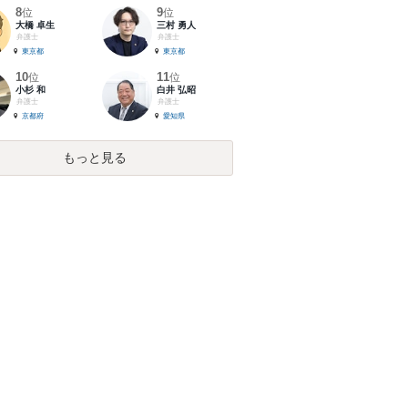
8
9
位
位
大橋 卓生
三村 勇人
弁護士
弁護士
東京都
東京都
10
11
位
位
小杉 和
白井 弘昭
弁護士
弁護士
京都府
愛知県
もっと見る