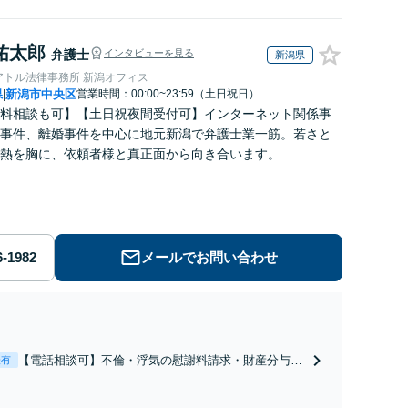
祐太郎
弁護士
インタビューを見る
新潟県
アトル法律事務所 新潟オフィス
県
新潟市中央区
営業時間：00:00~23:59（土日祝日）
|
料相談も可】【土日祝夜間受付可】インターネット関係事
事件、離婚事件を中心に地元新潟で弁護士業一筋。若さと
熱を胸に、依頼者様と真正面から向き合います。
メールでお問い合わせ
【電話相談可】不倫・浮気の慰謝料請求・財産分与・
表有
養育費・親権等、離婚に関するご相談はおまかせくだ
さい。依頼者様のお気持ちを充分に汲み取り、納得の