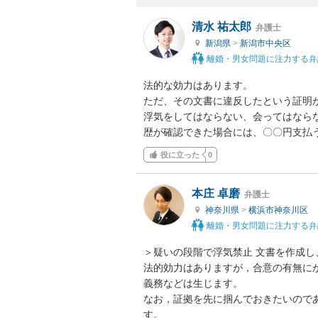
清水 祐太郎
弁護士
新潟県
>
新潟市中央区
離婚・男女問題に注力する弁
法的な効力はあります。

ただ、その文書に違反したという証明が
浮気をしてはならない、会ってはなら
歴が確認できた場合には、〇〇円支払
役に立った
0
本庄 卓磨
弁護士
神奈川県
>
横浜市神奈川区
離婚・男女問題に注力する弁
＞疑いの段階で浮気禁止 文書を作成し
法的効力はありますが，合意の有無に
義務などは生じます。

なお，証拠を先に掴んでおきたいので
す。