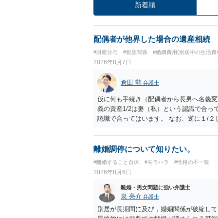
新着順
配偶者が他界した場合の遺産相続
#財産分与
#親族関係
#婚姻費用(別居中の生活費
2026年8月7日
倉田 勲
弁護士
仮に何も手続き（配偶者から長男へ名義変
義の資産1/2は妻（私）という認識で合っ
認識で合ってはいます。 なお、逆に１/
人に対して自宅の評価額の１/２の代償金
離婚調停について知りたい。
#離婚すること自体
#モラハラ
#性格の不一致
2026年8月6日
離婚・男女問題に強い弁護士
泉 亮介
弁護士
別居が長期間に及び，婚姻関係が破綻して