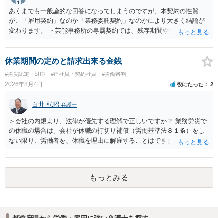
あくまでも一般論的な回答になってしまうのですが、本契約の性質
が、「雇用契約」なのか「業務委託契約」なのかにより大きく結論が
変わります。 ・芸能事務所の専属契約では、残存期間や報酬額、投下
コストを基準に違約金や損害金を設定する例はあります。ただし、実
務上よくあるからといって当然に適法という意味ではなく、実際の損
害との対応関係や合理性が重要です。 ・違約金に上限がなくても、常
休業期間の定めと請求出来る金銭
に有効になるわけではありません。契約が労働契約に近い実態なら労
#労災認定・対応
#正社員・契約社員
#労働審判
基法16条で無効となる余地があり、そうでなくても、金額が事務所の
2026年8月4日
役にたった
2
損害と比べて過大なら無効や減額が争点になります。 ・契約前の修正
交渉は一般的です。 交渉の方向としては、上限額を設ける、実損害ベ
白井 弘昭
弁護士
ースにする、算定根拠を明確化する、違約金ではなく「合理的な実
費・未回収費用のみ」に限定する、などが典型です。 ・弁護士に契約
＞会社の内規より、法律が優先する理解で正しいですか？ 業務労災で
前に契約書の内容をレビューしてもらう価値は十分にあると思われま
の休職の場合は、会社が休職の打切り補償（労働基準法８１条）をし
す。 争点は、契約類型が雇用か業務委託か、実態として労働者性があ
ない限り、労働者を、休職を理由に解雇することはできません（労働
るか、解除事由が双方にどう定められているか、違約金の算定根拠が
基準法19条）。 会社の就業規則にて定められている休職期間及び休職
合理的か、という複数論点に分かれます。契約前なら、交渉のパワー
期間満了による退職は、業務労災への適用はありませんので、ご安心
バランスの問題もありますが、修正余地があるうえ、後から争うより
ください。 仮に会社が打切り補償をせずに解雇した場合は、不当解雇
コストを抑えやすいので、資料等を持参の上弁護士に確認されること
もっとみる
に当たります。 ＞労災の休業補償と、所得補償保険の保険金とは別
をお勧めします。 ・事務所側の解除でも、解除理由によってはタレン
に、受け取れる金銭はありますでしょうか？ 業務労災の場合は、会社
ト側に損害賠償が発生する建付けになっていることはあります。ただ
の安全配慮義務違反が認められると解されますので、会社の損害賠償
し、事務所側が一方的に解除したのにタレントへ違約金を課す設計
責任（治療費、通院慰謝料、入院費、入院慰謝料、後遺障害慰謝料、
は、合理性や対価性を欠くとして争いやすいです。逆に、タレント側
都道府県から労働・雇用に強い弁護士を探す