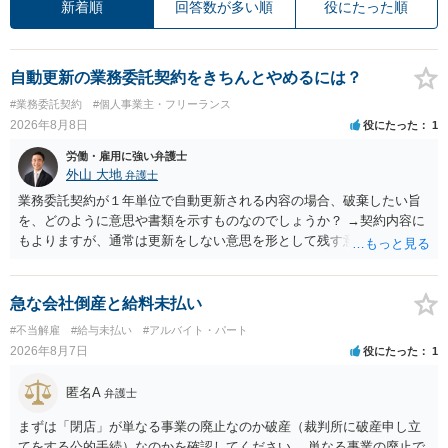
新着順
回答数が多い順
役にたった順
自動更新の業務委託契約をきちんとやめるには？
#業務委託契約
#個人事業主・フリーランス
2026年8月8日
役にたった
1
労働・雇用に強い弁護士
外山 大地
弁護士
業務委託契約が１年単位で自動更新される内容の場合、破棄したい旨
を、どのように意思や書類を示すものなのでしょうか？ →契約内容に
もよりますが、通常は更新をしない意思を形として残す意味で、書面
やメールで伝えることが多いという印象です。 そのような形だけの数
の確保の他に何か企業側にメリットがあるのでしょうか？ →企業側の
メリットは分かりかねますが、ご質問者様が業務を受託する側のお立
急な会社倒産と給料未払い
場であれば、自動更新で契約が延長されると、企業側は報酬を支払う
#不当解雇
#給与未払い
#アルバイト・パート
義務を負うことになるので（ご質問者様も業務を提供する義務を負
2026年8月7日
役にたった
1
う）、放置をすることは望ましい状態ではないと思料いたします。
匿名A
弁護士
まずは「閉店」が単なる事業の廃止なのか破産（裁判所に破産申し立
てをする公的手続）なのかを確認してください。 単なる事業の廃止で