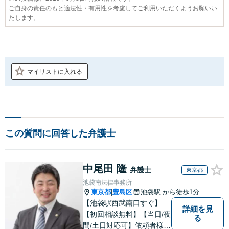
ご自身の責任のもと適法性・有用性を考慮してご利用いただくようお願いい
たします。
マイリストに入れる
この質問に回答した弁護士
中尾田 隆
弁護士
東京都
池袋南法律事務所
東京都
豊島区
池袋駅
から徒歩1分
|
【池袋駅西武南口すぐ】
詳細を見
【初回相談無料】【当日/夜
る
間/土日対応可】依頼者様の