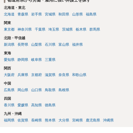
逸失利益等）が認められる可能性が高いと思われます。 また、業務労
の重大な契約違反がある場合は、実損害の範囲で請求される可能性は
災での第三者行為傷害（同僚の不注意等による事故）の場合は、当該
北海道・東北
あります。
第三者の賠償責任も考えられます。 労災で支払われた分は、損害額か
北海道
青森県
岩手県
宮城県
秋田県
山形県
福島県
ら控除（損益相殺）されますが、それを超えた部分は、会社もしく
関東
は、第三者から支払ってもらうことになります。 会社等との交渉が必
東京都
神奈川県
千葉県
埼玉県
茨城県
栃木県
群馬県
要になると思います（良い会社でしたら、自ら話してくると思います
が・・・）。極めて専門的な話ですので、詳細もしくは対応を最寄り
北陸・甲信越
の弁護士にご相談ください。 以上、ご参考まで。
新潟県
長野県
山梨県
石川県
富山県
福井県
東海
愛知県
静岡県
岐阜県
三重県
関西
大阪府
兵庫県
京都府
滋賀県
奈良県
和歌山県
中国
広島県
岡山県
山口県
鳥取県
島根県
四国
香川県
愛媛県
高知県
徳島県
九州・沖縄
福岡県
佐賀県
長崎県
熊本県
大分県
宮崎県
鹿児島県
沖縄県