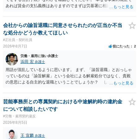
あれば賃金の支払義務はありますのでまずは労基署に相談してくださ
い。破産申立てであれば破産手続きの中で破産管財人から（全額は難
しいかもしれませんが）賃金などの労働債権は他の債務より優先して
支払われます。ただし支払までにかなり時間がかかるでしょう。 さら
会社からの諭旨退職に同意させられたのが正当か不当
に、「独立行政法人労働者健康安全機構 」という公的機関が未払賃金
な処分かどうか教えてほしい
の立替事業を行っています。詳しくは、同機構の＜未払賃金立替払相
#正社員・契約社員
談コーナー＞ TEL 044-431-8663 相談時間：土日祝日を除く9:15～1
2026年8月7日
役にたった
2
7:00 に相談してみてください。同じように未払となった他の従業員の
方がいれば一緒に相談してみるといいでしょう。
労働・雇用に強い弁護士
浜田 宏
弁護士
用語が混乱しているように思います。 まず、「諭旨退職」とおっしゃ
っているのは「諭旨解雇」という会社による解雇処分ではなく、貴殿
の意思による自主的な退職ということでしょうか？ しかし、記載さ
れた経緯からすると、事実上は解雇処分であると解する余地がありま
す。 その場合、解雇には客観的で合理的な理由が必要であり、かつ
解雇という処分が社会通念上相当と認められない限り、解雇は無効で
芸能事務所との専属契約における中途解約時の違約金
す。 結局、貴殿のネット炎上の内容や原因、勤務先に与えた影響な
について相談したいです
どを具体的に検討しなければ、何とも申し上げることができません。
#労働・雇用契約違反
また、育児休業法関係の問題もあるかもしれません。 ある程度労働
2026年8月5日
法に関する専門的な知識が必要な事案ですので、一度、お近くの弁護
士にご相談下さい。
王 宣麟
弁護士