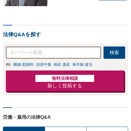
お気持ちを何より大切にし
ております。まずは気軽に
無料相談で皆様の「本当の
声」をお聞かせください。
「離婚」「遺産」「不動
法律Q&Aを探す
産」問題に注力してます。
検索
例）
離婚 慰謝料
誹謗中傷
相続 遺産
著作物 違法
無料法律相談
新しく投稿する
労働・雇用の法律Q&A