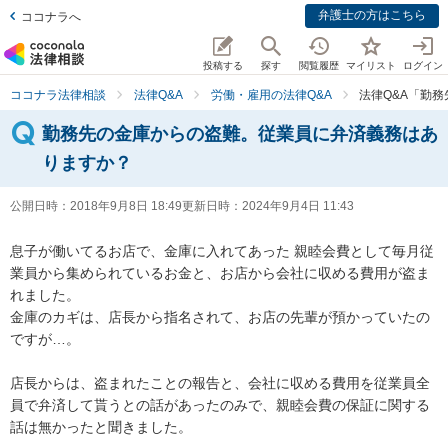
弁護士の方はこちら
ココナラへ
投稿する
探す
閲覧履歴
マイリスト
ログイン
ココナラ法律相談
法律Q&A
労働・雇用の法律Q&A
法律Q&A「勤
勤務先の金庫からの盗難。従業員に弁済義務はあ
りますか？
公開日時：
2018年9月8日 18:49
更新日時：
2024年9月4日 11:43
息子が働いてるお店で、金庫に入れてあった 親睦会費として毎月従
業員から集められているお金と、お店から会社に収める費用が盗ま
れました。 

金庫のカギは、店長から指名されて、お店の先輩が預かっていたの
ですが…。

店長からは、盗まれたことの報告と、会社に収める費用を従業員全
員で弁済して貰うとの話があったのみで、親睦会費の保証に関する
話は無かったと聞きました。
