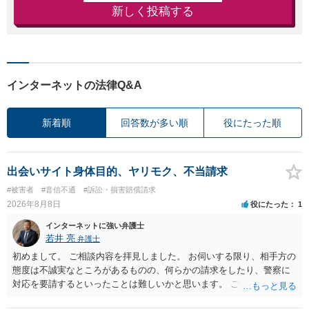
新しく投稿する
インターネットの法律Q&A
新着順
回答数が多い順
役にたった順
出会いサイト身体目的、ヤリモク、不当請求
#被害者
#音信不通
#訴訟・損害賠償請求
2026年8月8日
役にたった
1
インターネットに強い弁護士
若井 亮
弁護士
初めまして。 ご相談内容を拝見しました。 お伺いする限り、相手方の
態度は不誠実なところがあるものの、何らかの請求をしたり、警察に
対応を要請するといったことは難しいかと思います。 ご参考になれば
幸いです。