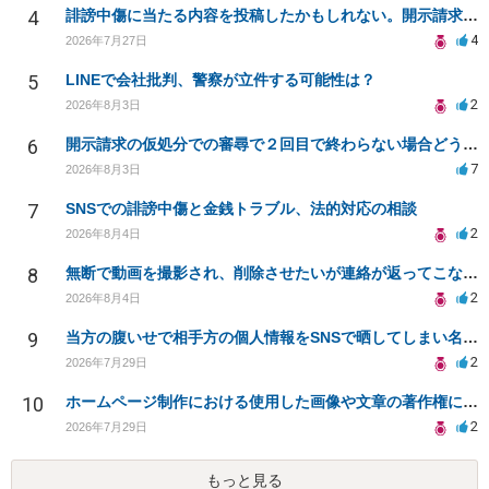
4
誹謗中傷に当たる内容を投稿したかもしれない。開示請求や民事刑事裁判に発展しうるのか教えて欲しい。
4
2026年7月27日
5
LINEで会社批判、警察が立件する可能性は？
2
2026年8月3日
6
開示請求の仮処分での審尋で２回目で終わらない場合どうしたらいいですか
7
2026年8月3日
7
SNSでの誹謗中傷と金銭トラブル、法的対応の相談
2
2026年8月4日
8
無断で動画を撮影され、削除させたいが連絡が返ってこない。
2
2026年8月4日
9
当方の腹いせで相手方の個人情報をSNSで晒してしまい名誉毀損させてしまったかもしれない
2
2026年7月29日
10
ホームページ制作における使用した画像や文章の著作権について
2
2026年7月29日
もっと見る