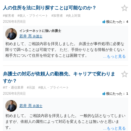
人の住所を法に則り探すことは可能なのか？
#被害者
#個人・プライベート
#加害者
#炎上対策
2026年8月8日
役にたった
4
インターネットに強い弁護士
若井 亮
弁護士
初めまして、ご相談内容を拝見しました。 弁護士が事件処理に必要な
限りで調べることは可能です。 ただ、手掛かりとなる情報が全くない
相手方について住所を特定することは困難です。
弁護士の対応が依頼人の勤務先、キャリアで変わりま
すか？
#IT・通信業界
#示談
#個人・プライベート
2026年8月8日
役にたった
1
若井 亮
弁護士
初めまして。 ご相談内容を拝見しました。 一般的な話となってしまい
ますが、依頼人の属性によって対応を変えることは無いかと思いま
す。