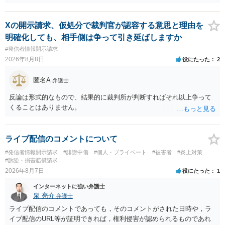
Xの開示請求、仮処分で裁判官が認容する意思と理由を
明確化しても、相手側は争って引き延ばしますか
#発信者情報開示請求
2026年8月8日
役にたった
2
匿名A
弁護士
反論は形式的なもので、結果的に裁判所が判断すればそれ以上争って
くることはありません。
ライブ配信のコメントについて
#発信者情報開示請求
#誹謗中傷
#個人・プライベート
#被害者
#炎上対策
#訴訟・損害賠償請求
2026年8月7日
役にたった
1
インターネットに強い弁護士
泉 亮介
弁護士
ライブ配信のコメントであっても，そのコメントがされた日時や，ラ
イブ配信のURL等が証明できれば，権利侵害が認められるものであれ