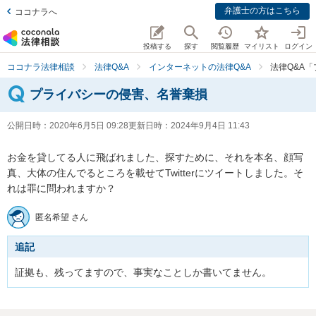
弁護士の方はこちら
ココナラへ
投稿する
探す
閲覧履歴
マイリスト
ログイン
ココナラ法律相談
法律Q&A
インターネットの法律Q&A
法律Q&A
プライバシーの侵害、名誉棄損
公開日時：
2020年6月5日 09:28
更新日時：
2024年9月4日 11:43
お金を貸してる人に飛ばれました、探すために、それを本名、顔写
真、大体の住んでるところを載せてTwitterにツイートしました。そ
れは罪に問われますか？
匿名希望 さん
追記
証拠も、残ってますので、事実なことしか書いてません。