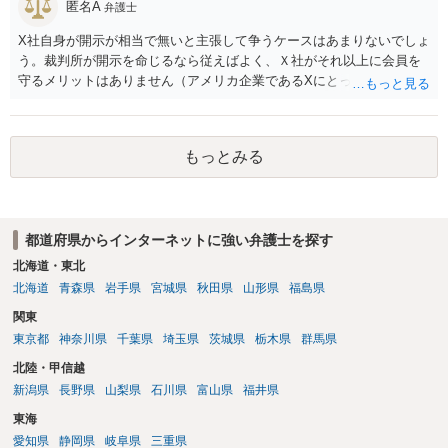
匿名A
弁護士
X社自身が開示が相当で無いと主張して争うケースはあまりないでしょ
う。裁判所が開示を命じるなら従えばよく、Ｘ社がそれ以上に会員を
守るメリットはありません（アメリカ企業であるXにとって、日本の会
員情報などゴミかノイズみたいなものです）。 開示要件を満たすかど
うかを争うよりも、「発信者情報の保有確認がまだできていない」な
どと言い訳して確認できるまで発令を引き伸ばす方で対応してくる方
もっとみる
が圧倒的に多いです（この作戦は必ずといっていいほど行ってきま
す）。
都道府県からインターネットに強い弁護士を探す
北海道・東北
北海道
青森県
岩手県
宮城県
秋田県
山形県
福島県
関東
東京都
神奈川県
千葉県
埼玉県
茨城県
栃木県
群馬県
北陸・甲信越
新潟県
長野県
山梨県
石川県
富山県
福井県
東海
愛知県
静岡県
岐阜県
三重県