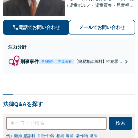
（児童ポルノ・児童買春・児童福祉
法・青少年条例）・ネット犯罪（名
誉毀損・わいせつ物・不正アクセス
等）に非常に詳しい弁護士です
電話でお問い合わせ
メールでお問い合わせ
注力分野
刑事事件
【簡易相談無料】性犯罪
事例5件
料金表有
（不同意性交・不同意わい
せつ）・福祉犯（児童ポル
ノ・児童買春・児童福祉
法・青少年条例）・ネット
犯罪（名誉毀損・わいせつ
物・不正アクセス・リベン
法律Q&Aを探す
ジポルノ罪等）に非常に詳
しい弁護士です
検索
例）
離婚 慰謝料
誹謗中傷
相続 遺産
著作物 違法