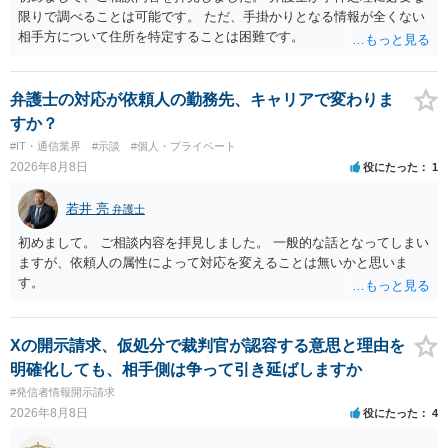
限りで調べることは可能です。 ただ、手掛かりとなる情報が全くない
相手方について住所を特定することは困難です。
弁護士の対応が依頼人の勤務先、キャリアで変わりま
すか？
#IT・通信業界
#示談
#個人・プライベート
2026年8月8日
役にたった
1
若井 亮
弁護士
初めまして。 ご相談内容を拝見しました。 一般的な話となってしまい
ますが、依頼人の属性によって対応を変えることは無いかと思いま
す。
Xの開示請求、仮処分で裁判官が認容する意思と理由を
明確化しても、相手側は争って引き延ばしますか
#発信者情報開示請求
2026年8月8日
役にたった
4