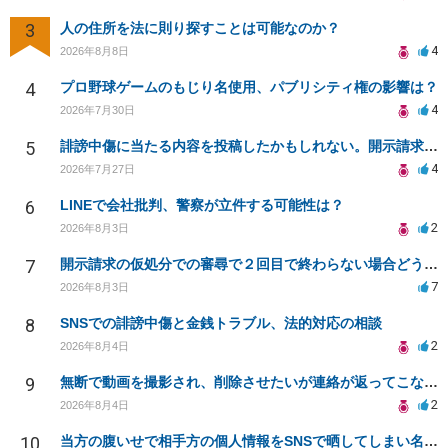
3
人の住所を法に則り探すことは可能なのか？
4
2026年8月8日
4
プロ野球ゲームのもじり名使用、パブリシティ権の影響は？
4
2026年7月30日
5
誹謗中傷に当たる内容を投稿したかもしれない。開示請求や民事刑事裁判に発展しうるのか教えて欲しい。
4
2026年7月27日
6
LINEで会社批判、警察が立件する可能性は？
2
2026年8月3日
7
開示請求の仮処分での審尋で２回目で終わらない場合どうしたらいいですか
7
2026年8月3日
8
SNSでの誹謗中傷と金銭トラブル、法的対応の相談
2
2026年8月4日
9
無断で動画を撮影され、削除させたいが連絡が返ってこない。
2
2026年8月4日
10
当方の腹いせで相手方の個人情報をSNSで晒してしまい名誉毀損させてしまったかもしれない