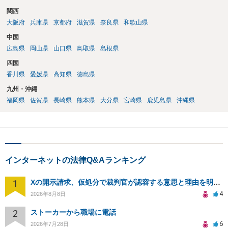
関西
大阪府
兵庫県
京都府
滋賀県
奈良県
和歌山県
中国
広島県
岡山県
山口県
鳥取県
島根県
四国
香川県
愛媛県
高知県
徳島県
九州・沖縄
福岡県
佐賀県
長崎県
熊本県
大分県
宮崎県
鹿児島県
沖縄県
インターネットの法律Q&Aランキング
1
Xの開示請求、仮処分で裁判官が認容する意思と理由を明確化しても、相手側は争って引き延ばしますか
4
2026年8月8日
2
ストーカーから職場に電話
6
2026年7月28日