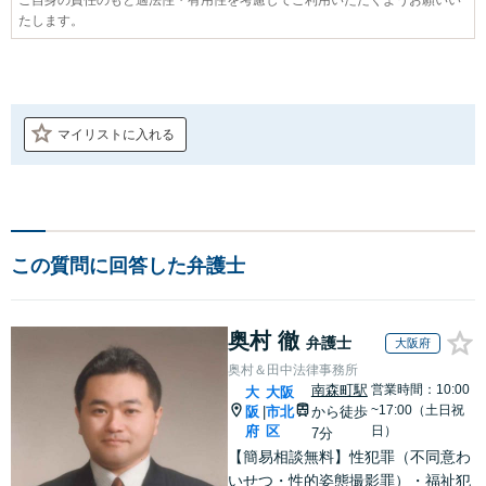
たします。
マイリストに入れる
この質問に回答した弁護士
奥村 徹
弁護士
大阪府
奥村＆田中法律事務所
南森町駅
営業時間：10:00
大
大阪
~17:00（土日祝
阪
市北
から徒歩
|
府
区
日）
7分
【簡易相談無料】性犯罪（不同意わ
いせつ・性的姿態撮影罪）・福祉犯