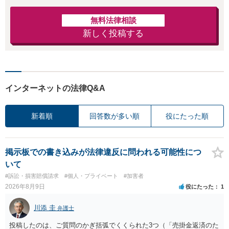
無料法律相談
新しく投稿する
インターネットの法律Q&A
新着順
回答数が多い順
役にたった順
掲示板での書き込みが法律違反に問われる可能性につ
いて
#訴訟・損害賠償請求
#個人・プライベート
#加害者
2026年8月9日
役にたった
1
川添 圭
弁護士
投稿したのは、ご質問のかぎ括弧でくくられた3つ（「売掛金返済のた