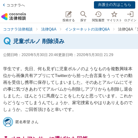
弁護士の方はこちら
ココナラへ
投稿する
探す
閲覧履歴
マイリスト
ログイン
ココナラ法律相談
法律Q&A
インターネットの法律Q&A
法律Q&A
児童ポルノ 削除済み
公開日時：
2020年5月30日 20:46
更新日時：
2020年5月30日 21:29
学生です。先日、何も見ずに児童ポルノのようなものを複数興味本
位から画像共有アプリにてTwitterから拾った合言葉をうってその動
画を受信し携帯に保存してしまいました。そのあとアルバムにてそ
の事に気づきあわててアルバムから削除しアプリからも削除し退会
しました。ほんとうに馬鹿なことをしたなと思っています。これか
らどうなってしまうんでしょうか、家宅捜索もやはりありえるので
しょうか。ご回答頂けると幸いです。
匿名希望 さん