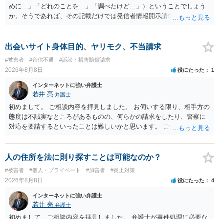
めに…」「どれのことを…」「調べたけど…」）ということでしょう
か。そうであれば、その記載だけでは発信者情報開示請求が認められ
るような内容ではありません（申し立ててもほぼ門前払いに近い）。
ただ、「328が名誉毀損、偽計業務妨害、侮辱罪、ストーカー等に関す
る法律違反に該当するといわれ」とのことですので、ご質問に書かれ
出会いサイト身体目的、ヤリモク、不当請求
ていない何らかの背景事情があれば、回答は180度変わるかもしれませ
#被害者
#音信不通
#訴訟・損害賠償請求
ん。公開の場で詳細を投稿することは不適当と思われますので、弁護
2026年8月8日
役にたった
1
士へ直接相談した方がよいでしょう。
インターネットに強い弁護士
若井 亮
弁護士
初めまして。 ご相談内容を拝見しました。 お伺いする限り、相手方の
態度は不誠実なところがあるものの、何らかの請求をしたり、警察に
対応を要請するといったことは難しいかと思います。 ご参考になれば
幸いです。
人の住所を法に則り探すことは可能なのか？
#被害者
#個人・プライベート
#加害者
#炎上対策
2026年8月8日
役にたった
4
インターネットに強い弁護士
若井 亮
弁護士
初めまして、ご相談内容を拝見しました。 弁護士が事件処理に必要な