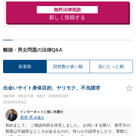
無料法律相談
新しく投稿する
離婚・男女問題の法律Q&A
新着順
回答数が多い順
役にたった順
出会いサイト身体目的、ヤリモク、不当請求
#被害者
#音信不通
#訴訟・損害賠償請求
2026年8月8日
インターネットに強い弁護士
若井 亮
弁護士
初めまして。 ご相談内容を拝見しました。 お伺いする限り、相手方の
態度は不誠実なところがあるものの、何らかの請求をしたり、警察に