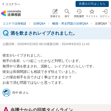
弁護士の方はこちら
ココナラへ
投稿する
探す
閲覧履歴
マイリスト
ログイン
ココナラ法律相談
法律Q&A
離婚・男女問題の法律Q&A
法律Q&A
酒を飲まされレイプされました。
公開日時：
2020年5月29日 08:24
更新日時：
2024年9月4日 11:43
彼女がレイプされました。

相手の名前、いつ起こったかなど判明しています。

無理やり酒を飲まされ、泥酔し、レイプされたらしいです。

彼女は長期間誰にも相談できず怯えていました。

この場合相手を法でさばく事はできますか？

お金で済む問題ではないと思ってます。
田中 樹 さん
弁護士からの回答タイムライン