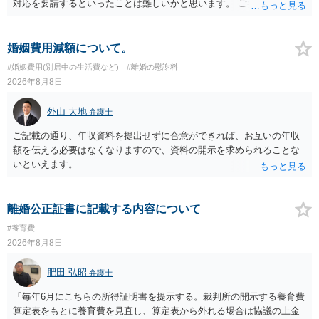
対応を要請するといったことは難しいかと思います。 ご参考になれば
幸いです。
婚姻費用減額について。
#婚姻費用(別居中の生活費など)
#離婚の慰謝料
2026年8月8日
外山 大地
弁護士
ご記載の通り、年収資料を提出せずに合意ができれば、お互いの年収
額を伝える必要はなくなりますので、資料の開示を求められることな
いといえます。
離婚公正証書に記載する内容について
#養育費
2026年8月8日
肥田 弘昭
弁護士
「毎年6月にこちらの所得証明書を提示する。裁判所の開示する養育費
算定表をもとに養育費を見直し、算定表から外れる場合は協議の上金