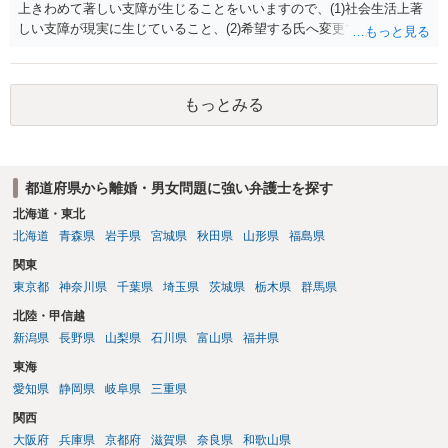
上きわめて著しい支障が生じることをいいますので、(1)社会生活上著
しい支障が現実に生じていること、(2)希望する氏へ変更できればその
支障が解消できる（解消される）ことを、具体的な資料をもって説明
できるかどうかがポイントです。 記録中に現れた一切の事情が判断対
象ですので、上記(1)と(2)を説明できる資料は全て（ただし理路整然
もっとみる
に）提出することが必要になります。「フラッシュバック」とのこと
なので、例えば、医学上確立されているPTSDの診断基準に合致した説
明とそれに沿う資料の提出が必要になってくるように思います。 精神
的・心理的な理由の氏変更は様々な意味でハードルがかなり高く、弁
都道府県から離婚・男女問題に強い弁護士を探す
護士へ依頼しても苦労することが強く予想されるところです。、もし
本人申立てをお考えであれば、医学知識はもちろん法律知識も要求さ
北海道・東北
れますので、性急な申立てをせず、知識と資料をしっかりと揃えて、
北海道
青森県
岩手県
宮城県
秋田県
山形県
福島県
万全の体制で申立てに臨んだ方がよいと思われます。
関東
東京都
神奈川県
千葉県
埼玉県
茨城県
栃木県
群馬県
北陸・甲信越
新潟県
長野県
山梨県
石川県
富山県
福井県
東海
愛知県
静岡県
岐阜県
三重県
関西
大阪府
兵庫県
京都府
滋賀県
奈良県
和歌山県