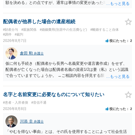
額を決める」との点ですが、通常は事情の変更があった場合に変更し
ますので妥当とまでは言えないかと思います。「養育費は当初予測出
来なかった事情の変更により双方協議の上増減出来る」と「通知義務
に勤務先」が含まれているので、私に収入が入った事は相手に通知が
配偶者が他界した場合の遺産相続
行く事になり、上記のような文言が無くても養育費の見直しは適宜出
#財産分与
#親族関係
#婚姻費用(別居中の生活費など)
#離婚すること自体
来るかと思うのですが違うのでしょうか？との点はそのとおりかと思
#調停
#裁判
います。養育費は事情の変更があった場合に変更するので毎年見直す
2026年8月7日
役にたった
2
ことはあまりないです。ご参考にしてください。
倉田 勲
弁護士
仮に何も手続き（配偶者から長男へ名義変更や遺言書作成）をせず、
配偶者が亡くなった場合は配偶者名義の資産1/2は妻（私）という認識
で合っていますでしょうか。 →ご相談内容を拝見する限りでは、その
認識で合ってはいます。 なお、逆に１/２しか権利がないため、自宅を
完全に所有する場合は、他の相続人に対して自宅の評価額の１/２の代
償金の支払いが必要になります。
名字と名前変更に必要なものについて知りたい
#患者・入所者側
#音信不通
2026年8月8日
役にたった
2
川添 圭
弁護士
「やむを得ない事由」とは、その氏を使用することによって社会生活