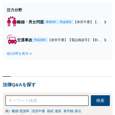
注力分野
離婚・男女問題
【来所不要】【電
事例6件
料金表有
話相談可】親権／
婚姻費用／不倫慰
謝料／別居などの
交通事故
【来所不要】【電話相談可】【初回
料金表有
争点を整理し、見
相談無料】治療中から、賠償額・過
通しと方針を提示
失割合・後遺障害の見通しを整理
します。
他1分野を表示
し、納得感ある解決を目指します。
法律Q&Aを探す
検索
例）
離婚 慰謝料
誹謗中傷
相続 遺産
著作物 違法