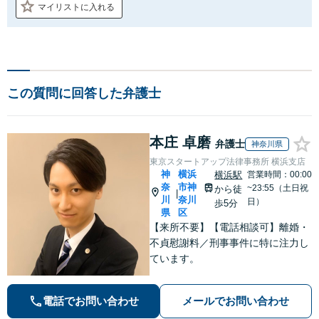
マイリストに入れる
この質問に回答した弁護士
本庄 卓磨
弁護士
神奈川県
東京スタートアップ法律事務所 横浜支店
神
横浜
横浜駅
営業時間：00:00
奈
市神
~23:55（土日祝
から徒
|
川
奈川
日）
歩5分
県
区
【来所不要】【電話相談可】離婚・
不貞慰謝料／刑事事件に特に注力し
ています。
電話でお問い合わせ
メールでお問い合わせ