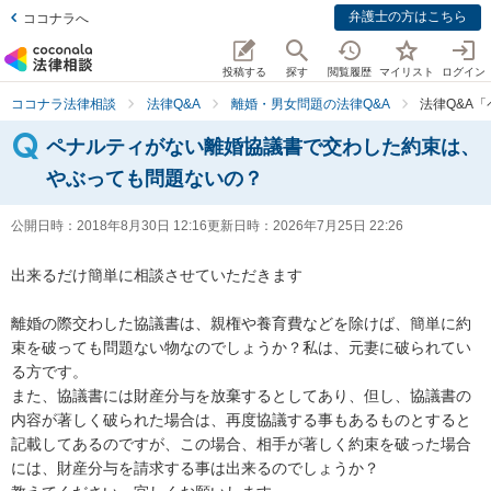
弁護士の方はこちら
ココナラへ
投稿する
探す
閲覧履歴
マイリスト
ログイン
ココナラ法律相談
法律Q&A
離婚・男女問題の法律Q&A
法律Q&A
ペナルティがない離婚協議書で交わした約束は、
やぶっても問題ないの？
公開日時：
2018年8月30日 12:16
更新日時：
2026年7月25日 22:26
出来るだけ簡単に相談させていただきます

離婚の際交わした協議書は、親権や養育費などを除けば、簡単に約
束を破っても問題ない物なのでしょうか？私は、元妻に破られてい
る方です。

また、協議書には財産分与を放棄するとしてあり、但し、協議書の
内容が著しく破られた場合は、再度協議する事もあるものとすると
記載してあるのですが、この場合、相手が著しく約束を破った場合
には、財産分与を請求する事は出来るのでしょうか？
