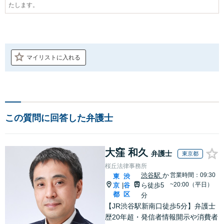
たします。
マイリストに入れる
この質問に回答した弁護士
大窪 和久
弁護士
東京都
桜丘法律事務所
渋谷駅
か
営業時間：09:30
東
渋
~20:00（平日）
京
谷
ら徒歩5
|
都
区
分
【JR渋谷駅新南口徒歩5分】弁護士
歴20年超・発信者情報開示や消費者