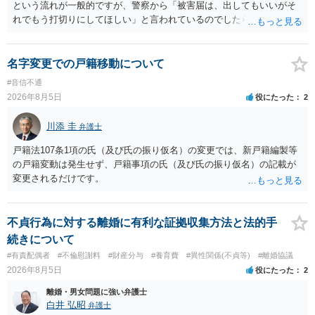
という流れが一般的ですが、警察から「被害届は、出してもいいがそ
れでもう打切りにしてほしい」と言われているのでしたら、あまり結
論は変わらないかもしれないですね。 所轄の警察を飛び越えて、直接
検察庁に訴えるのもありかもしれないですが、実際に捜査をするの
は、結局所轄だと思われますので、やはり結論は変わらないかもしれ
名字変更での戸籍移動について
ないです。 一度、最寄りの「刑事に強い」とうたっている弁護士に相
#音信不通
談してみてはいかがでしょうか。 以上、ご参考まで。
2026年8月5日
役にたった
2
川添 圭
弁護士
戸籍法107条1項の氏（及び氏の振り仮名）の変更では、新戸籍編製等
の戸籍変動は発生せず、戸籍事項の氏（及び氏の振り仮名）の記載が
変更されるだけです。
不貞行為に対する離婚に有利な証拠収集方法と法的手
続きについて
#有責配偶者
#不倫慰謝料
#財産分与
#養育費
#異性関係(不貞等)
#離婚協議
2026年8月5日
役にたった
2
離婚・男女問題に強い弁護士
白井 弘昭
弁護士