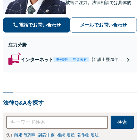
被害に注力。法律相談では具体的な
解決までのイメージをわかりやすく
お伝えし、依頼者にとってベストの
解決に向けて粘り強く活動します。
電話でお問い合わせ
メールでお問い合わせ
注力分野
インターネット
【弁護士歴20年
事例6件
料金表有
超】X（旧Twitte
r）・Google口コ
ミ・Facebookの誹
謗中傷対策に注
力。発信者情報開
示命令・削除仮処
法律Q&Aを探す
分など裁判手続き
の実務経験が豊富
です。
検索
例）
離婚 慰謝料
誹謗中傷
相続 遺産
著作物 違法