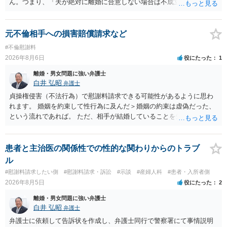
ん。つまり、「夫が絶対に離婚に合意しない場合は不成立になり」、
離婚訴訟を提起して離婚を命じる判決を得て確定しなければ離婚はで
きません。 調停段階での離婚成立を希望するなら、夫が離婚に前向き
になるような条件提示をする等、模索するほかありません（極端な話
元不倫相手への損害賠償請求など
をいえば、夫から「この条件なら離婚してもよい」として提示された
#不倫慰謝料
条件を全部丸呑みする、という方法しかないかもしれません）。た
2026年8月6日
役にたった
1
だ、離婚訴訟をしたくないという考えを見透かされてしまうと、逆に
足下を見られてしまいますので、注意する必要があります。 夫が離婚
離婚・男女問題に強い弁護士
に抵抗する可能性が高いのであれば、むしろ淡々と調停不成立にして
白井 弘昭
弁護士
離婚訴訟で離婚原因を主張し、判決へ持っていく方が近道であること
貞操権侵害（不法行為）で慰謝料請求できる可能性があるように思わ
も少なくありません。見通し等を含め、弁護士へ相談・依頼した方が
れます。 婚姻を約束して性行為に及んだ＞婚姻の約束は虚偽だった、
よいと思います。
という流れであれば。 ただ、相手が結婚していることを知って行為に
及んでいるのであれば、婚姻できないことについて相談者さんの帰責
性も認められそうですので、あまり慰謝料は高額にならないように思
われます。 一度、最寄りの弁護士に相談してみてください。
患者と主治医の関係性での性的な関わりからのトラブ
ル
#慰謝料請求したい側
#慰謝料請求・訴訟
#示談
#産婦人科
#患者・入所者側
2026年8月5日
役にたった
2
離婚・男女問題に強い弁護士
白井 弘昭
弁護士
弁護士に依頼して告訴状を作成し、弁護士同行で警察署にて事情説明