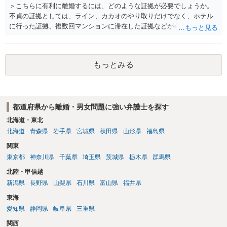
＞こちらに有利に離婚するには、どのような証拠が必要でしょうか。
不貞の証拠としては、ライン、カカオのやり取りだけでなく、ホテル
に行った証拠、複数回マンションに滞在した証拠などが有効です。 不
貞の証拠があれば、離婚をさらに有利に進める（離婚したい時期に離
婚する、慰謝料をとるなど）ことができると思われます。 ただし、不
貞発覚後、長期間同居を続けると、不貞を許したとの評価につながる
もっとみる
場合がありますので、ご注意ください。 以上、ご参考まで。
都道府県から離婚・男女問題に強い弁護士を探す
北海道・東北
北海道
青森県
岩手県
宮城県
秋田県
山形県
福島県
関東
東京都
神奈川県
千葉県
埼玉県
茨城県
栃木県
群馬県
北陸・甲信越
新潟県
長野県
山梨県
石川県
富山県
福井県
東海
愛知県
静岡県
岐阜県
三重県
関西