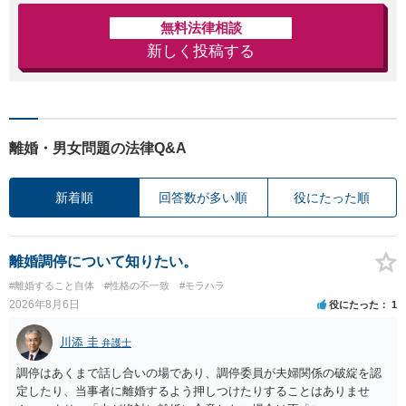
無料法律相談
新しく投稿する
離婚・男女問題の法律Q&A
新着順
回答数が多い順
役にたった順
離婚調停について知りたい。
#離婚すること自体
#性格の不一致
#モラハラ
2026年8月6日
役にたった
1
川添 圭
弁護士
調停はあくまで話し合いの場であり、調停委員が夫婦関係の破綻を認
定したり、当事者に離婚するよう押しつけたりすることはありませ