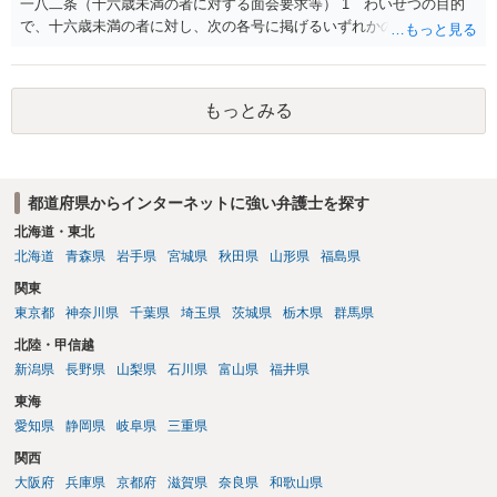
一八二条（十六歳未満の者に対する面会要求等） 1 わいせつの目的
で、十六歳未満の者に対し、次の各号に掲げるいずれかの行為をした
者（当該十六歳未満の者が十三歳以上である場合については、その者
が生まれた日より五年以上前の日に生まれた者に限る。）は、一年以
下の拘禁刑又は五十万円以下の罰金に処する。 一 威迫し、偽計を用
もっとみる
い又は誘惑して面会を要求すること。 二 拒まれたにもかかわらず、
反復して面会を要求すること。 三 金銭その他の利益を供与し、又は
その申込み若しくは約束をして面会を要求すること。 2前項の罪を犯
し、よってわいせつの目的で当該十六歳未満の者と面会をした者は、
都道府県からインターネットに強い弁護士を探す
二年以下の拘禁刑又は百万円以下の罰金に処する。
北海道・東北
北海道
青森県
岩手県
宮城県
秋田県
山形県
福島県
関東
東京都
神奈川県
千葉県
埼玉県
茨城県
栃木県
群馬県
北陸・甲信越
新潟県
長野県
山梨県
石川県
富山県
福井県
東海
愛知県
静岡県
岐阜県
三重県
関西
大阪府
兵庫県
京都府
滋賀県
奈良県
和歌山県