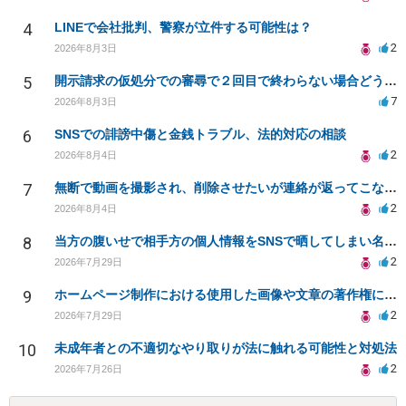
4
LINEで会社批判、警察が立件する可能性は？
2
2026年8月3日
5
開示請求の仮処分での審尋で２回目で終わらない場合どうしたらいいですか
7
2026年8月3日
6
SNSでの誹謗中傷と金銭トラブル、法的対応の相談
2
2026年8月4日
7
無断で動画を撮影され、削除させたいが連絡が返ってこない。
2
2026年8月4日
8
当方の腹いせで相手方の個人情報をSNSで晒してしまい名誉毀損させてしまったかもしれない
2
2026年7月29日
9
ホームページ制作における使用した画像や文章の著作権について
2
2026年7月29日
10
未成年者との不適切なやり取りが法に触れる可能性と対処法
2
2026年7月26日