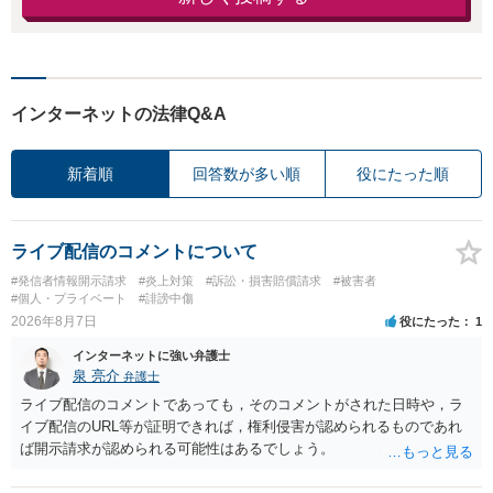
インターネットの法律Q&A
新着順
回答数が多い順
役にたった順
ライブ配信のコメントについて
#発信者情報開示請求
#炎上対策
#訴訟・損害賠償請求
#被害者
#個人・プライベート
#誹謗中傷
2026年8月7日
役にたった
1
インターネットに強い弁護士
泉 亮介
弁護士
ライブ配信のコメントであっても，そのコメントがされた日時や，ラ
イブ配信のURL等が証明できれば，権利侵害が認められるものであれ
ば開示請求が認められる可能性はあるでしょう。