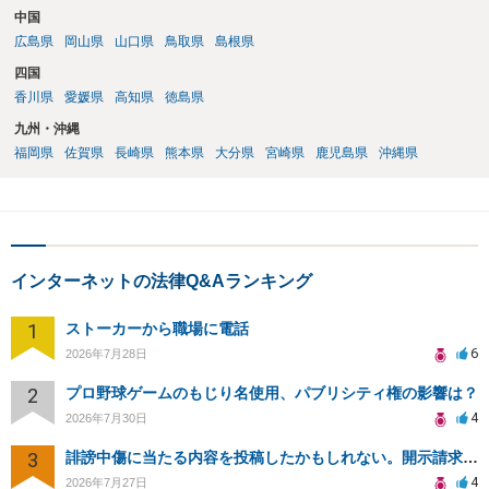
中国
広島県
岡山県
山口県
鳥取県
島根県
四国
香川県
愛媛県
高知県
徳島県
九州・沖縄
福岡県
佐賀県
長崎県
熊本県
大分県
宮崎県
鹿児島県
沖縄県
インターネットの法律Q&Aランキング
1
ストーカーから職場に電話
6
2026年7月28日
2
プロ野球ゲームのもじり名使用、パブリシティ権の影響は？
4
2026年7月30日
3
誹謗中傷に当たる内容を投稿したかもしれない。開示請求や民事刑事裁判に発展しうるのか教えて欲しい。
4
2026年7月27日