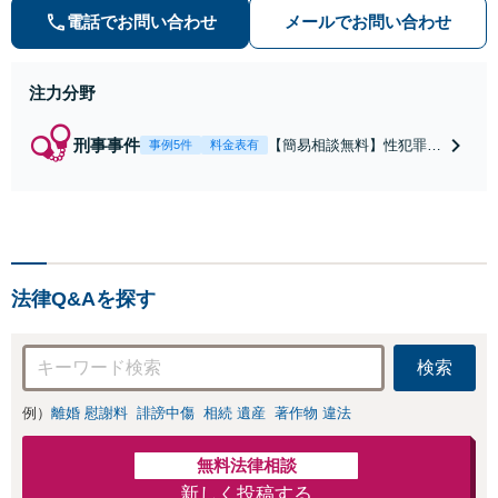
等）に非常に詳しい弁護士です
電話でお問い合わせ
メールでお問い合わせ
注力分野
刑事事件
【簡易相談無料】性犯罪
事例5件
料金表有
（不同意性交・不同意わい
せつ）・福祉犯（児童ポル
ノ・児童買春・児童福祉
法・青少年条例）・ネット
犯罪（名誉毀損・わいせつ
物・不正アクセス・リベン
法律Q&Aを探す
ジポルノ罪等）に非常に詳
しい弁護士です
検索
例）
離婚 慰謝料
誹謗中傷
相続 遺産
著作物 違法
無料法律相談
新しく投稿する