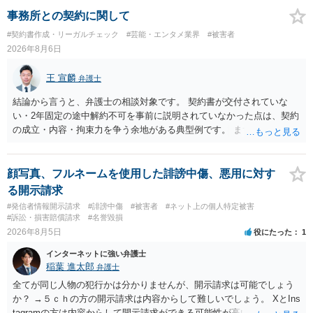
事務所との契約に関して
#契約書作成・リーガルチェック
#芸能・エンタメ業界
#被害者
2026年8月6日
王 宣麟
弁護士
結論から言うと、弁護士の相談対象です。 契約書が交付されていな
い・2年固定の途中解約不可を事前に説明されていなかった点は、契約
の成立・内容・拘束力を争う余地がある典型例です。 まずは、運営と
のやり取り、規約のスクショ等の証拠を集めて、弁護士に相談されて
みてはいかがでしょうか。 また同時並行で（もしまだされていないの
であれば）書面で退所意思の明確化はしておくべきだと考えます。
顔写真、フルネームを使用した誹謗中傷、悪用に対す
る開示請求
#発信者情報開示請求
#誹謗中傷
#被害者
#ネット上の個人特定被害
#訴訟・損害賠償請求
#名誉毀損
2026年8月5日
役にたった
1
インターネットに強い弁護士
稲葉 進太郎
弁護士
全てが同じ人物の犯行かは分かりませんが、開示請求は可能でしょう
か？ →５ｃｈの方の開示請求は内容からして難しいでしょう。 XとIns
tagramの方は内容からして開示請求ができる可能性が高いでしょう。