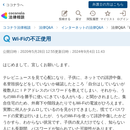
弁護士の方はこちら
ココナラへ
投稿する
探す
閲覧履歴
マイリスト
ログイン
ココナラ法律相談
法律Q&A
インターネットの法律Q&A
法律Q&A「
Wi-Fiの不正使用
公開日時：
2020年5月28日 12:55
更新日時：
2024年9月4日 11:43
はじめまして。宜しくお願いします。

テレビニュースを見て心配になり、子供に、ネットでの誹謗中傷、
名誉毀損などをしていないか確認したところ「自分はしていないが
複数人にＩＰアドレスのパスワードを教えてしまい、それから、う
ちのWi-Fiを勝手に使いにきている人がいる」と聞かされました。集
合住宅のため、外廊下や階段あたりでもWi-Fiの電波がひろえます。
実際に何人かタムロしているのを見かけてきました。慌ててパスワ
ードの変更は行いましたが、うちのWi-Fiを使って誹謗中傷したかど
うかすら、わからない状況です。子供の友人だけでなく、知らない
人にも長期間、パスワードが知られていた可能性があります。
