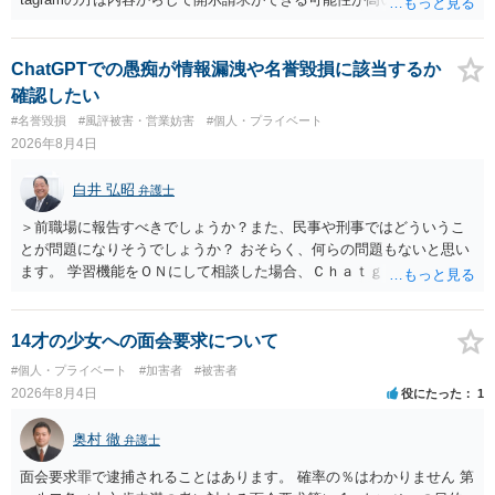
ただ、アカウントが削除されていると開示請求は失敗する可能性が高
いでしょう。７月中にアカウントが削除されている場合、今から進め
ても失敗する可能性が高いように思われます。 相手を特定できた場
ChatGPTでの愚痴が情報漏洩や名誉毀損に該当するか
合、相手に全ての弁護士費用を負担させることは可能でしょうか？ →
確認したい
訴訟外の交渉で相手方が認めれば負担させることができるでしょう。
#名誉毀損
#風評被害・営業妨害
#個人・プライベート
訴訟で判決となった場合は、実際の弁護士費用が認められる場合と認
2026年8月4日
められない場合があり何ともいえないところでしょう。
白井 弘昭
弁護士
＞前職場に報告すべきでしょうか？また、民事や刑事ではどういうこ
とが問題になりそうでしょうか？ おそらく、何らの問題もないと思い
ます。 学習機能をＯＮにして相談した場合、Ｃｈａｔｇｐｔがｏｐｅ
ｎＡＩに相談内容を蓄積し、他の質問者への何らかの回答の際に参照
する可能性がありますが、個人名や会社名を特定していない限り、一
般論として抽象化されて回答に織り込まれる可能性が生じるにすぎま
14才の少女への面会要求について
せんので、その情報自体が、秘密情報に当たるとは思えませんし、名
#個人・プライベート
#加害者
#被害者
誉棄損として、個人や会社に対する誹謗中傷の不特定多数への公開に
2026年8月4日
役にたった
1
当たるとも思われません。 もちろん、誰がその内容をｃｈａｔｇｐｔ
に入力したかも第三者にしられることはないので、個人や会社の特定
奥村 徹
弁護士
をせずに書き込んだことで（おそらく特定して書き込んだとして
も）、相談者さんが刑事民事の責任に問われることはないでしょう。
面会要求罪で逮捕されることはあります。 確率の％はわかりません 第
私見ながらご参考まで。