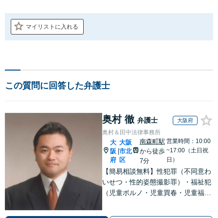
マイリストに入れる
この質問に回答した弁護士
奥村 徹
弁護士
大阪府
奥村＆田中法律事務所
南森町駅
営業時間：10:00
大
大阪
~17:00（土日祝
阪
市北
から徒歩
|
府
区
日）
7分
【簡易相談無料】性犯罪（不同意わ
いせつ・性的姿態撮影罪）・福祉犯
（児童ポルノ・児童買春・児童福祉
法・青少年条例）・ネット犯罪（名
誉毀損・わいせつ物・不正アクセス