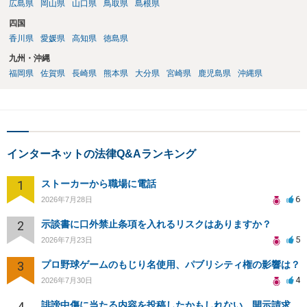
広島県
岡山県
山口県
鳥取県
島根県
四国
香川県
愛媛県
高知県
徳島県
九州・沖縄
福岡県
佐賀県
長崎県
熊本県
大分県
宮崎県
鹿児島県
沖縄県
インターネットの法律Q&Aランキング
1
ストーカーから職場に電話
6
2026年7月28日
2
示談書に口外禁止条項を入れるリスクはありますか？
5
2026年7月23日
3
プロ野球ゲームのもじり名使用、パブリシティ権の影響は？
4
2026年7月30日
4
誹謗中傷に当たる内容を投稿したかもしれない。開示請求や民事刑事裁判に発展しうるのか教えて欲しい。