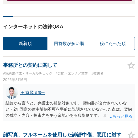
インターネットの法律Q&A
新着順
回答数が多い順
役にたった順
事務所との契約に関して
#契約書作成・リーガルチェック
#芸能・エンタメ業界
#被害者
2026年8月6日
王 宣麟
弁護士
結論から言うと、弁護士の相談対象です。 契約書が交付されていな
い・2年固定の途中解約不可を事前に説明されていなかった点は、契約
の成立・内容・拘束力を争う余地がある典型例です。 まずは、運営と
のやり取り、規約のスクショ等の証拠を集めて、弁護士に相談されて
みてはいかがでしょうか。 また同時並行で（もしまだされていないの
であれば）書面で退所意思の明確化はしておくべきだと考えます。
顔写真、フルネームを使用した誹謗中傷、悪用に対す