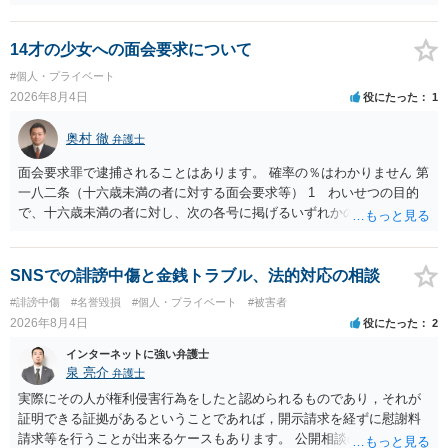
ｎＡＩに相談内容を蓄積し、他の質問者への何らかの回答の際に参照
する可能性がありますが、個人名や会社名を特定していない限り、一
般論として抽象化されて回答に織り込まれる可能性が生じるにすぎま
14才の少女への面会要求について
せんので、その情報自体が、秘密情報に当たるとは思えませんし、名
#個人・プライベート
誉棄損として、個人や会社に対する誹謗中傷の不特定多数への公開に
2026年8月4日
役にたった
1
当たるとも思われません。 もちろん、誰がその内容をｃｈａｔｇｐｔ
に入力したかも第三者にしられることはないので、個人や会社の特定
奥村 徹
弁護士
をせずに書き込んだことで（おそらく特定して書き込んだとして
も）、相談者さんが刑事民事の責任に問われることはないでしょう。
面会要求罪で逮捕されることはあります。 確率の％はわかりません 第
私見ながらご参考まで。
一八二条（十六歳未満の者に対する面会要求等） 1 わいせつの目的
で、十六歳未満の者に対し、次の各号に掲げるいずれかの行為をした
者（当該十六歳未満の者が十三歳以上である場合については、その者
が生まれた日より五年以上前の日に生まれた者に限る。）は、一年以
下の拘禁刑又は五十万円以下の罰金に処する。 一 威迫し、偽計を用
SNSでの誹謗中傷と金銭トラブル、法的対応の相談
い又は誘惑して面会を要求すること。 二 拒まれたにもかかわらず、
#誹謗中傷
#名誉毀損
#個人・プライベート
#被害者
反復して面会を要求すること。 三 金銭その他の利益を供与し、又は
2026年8月4日
役にたった
2
その申込み若しくは約束をして面会を要求すること。 2前項の罪を犯
し、よってわいせつの目的で当該十六歳未満の者と面会をした者は、
インターネットに強い弁護士
二年以下の拘禁刑又は百万円以下の罰金に処する。
泉 亮介
弁護士
実際にその人が権利侵害行為をしたと認められるものであり，それが
証明できる証拠があるということであれば，開示請求を経ずに慰謝料
請求等を行うことが出来るケースもあります。 公開相談の場では回答