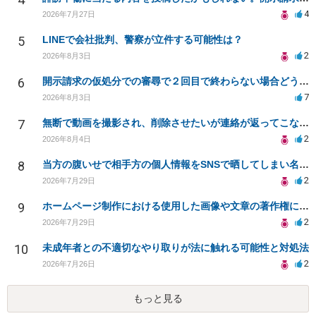
4
2026年7月27日
5
LINEで会社批判、警察が立件する可能性は？
2
2026年8月3日
6
開示請求の仮処分での審尋で２回目で終わらない場合どうしたらいいですか
7
2026年8月3日
7
無断で動画を撮影され、削除させたいが連絡が返ってこない。
2
2026年8月4日
8
当方の腹いせで相手方の個人情報をSNSで晒してしまい名誉毀損させてしまったかもしれない
2
2026年7月29日
9
ホームページ制作における使用した画像や文章の著作権について
2
2026年7月29日
10
未成年者との不適切なやり取りが法に触れる可能性と対処法
2
2026年7月26日
もっと見る