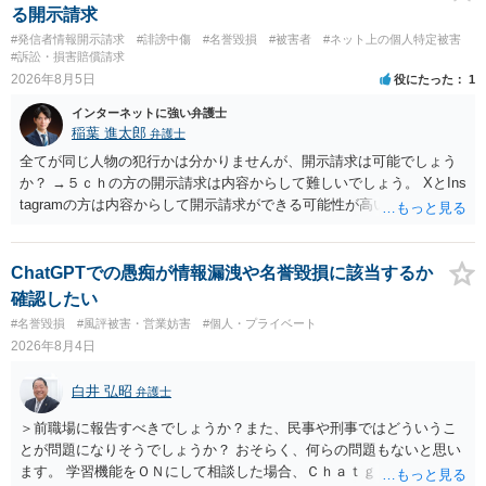
る開示請求
#発信者情報開示請求
#誹謗中傷
#名誉毀損
#被害者
#ネット上の個人特定被害
#訴訟・損害賠償請求
2026年8月5日
役にたった
1
インターネットに強い弁護士
稲葉 進太郎
弁護士
全てが同じ人物の犯行かは分かりませんが、開示請求は可能でしょう
か？ →５ｃｈの方の開示請求は内容からして難しいでしょう。 XとIns
tagramの方は内容からして開示請求ができる可能性が高いでしょう。
ただ、アカウントが削除されていると開示請求は失敗する可能性が高
いでしょう。７月中にアカウントが削除されている場合、今から進め
ても失敗する可能性が高いように思われます。 相手を特定できた場
ChatGPTでの愚痴が情報漏洩や名誉毀損に該当するか
合、相手に全ての弁護士費用を負担させることは可能でしょうか？ →
確認したい
訴訟外の交渉で相手方が認めれば負担させることができるでしょう。
#名誉毀損
#風評被害・営業妨害
#個人・プライベート
訴訟で判決となった場合は、実際の弁護士費用が認められる場合と認
2026年8月4日
められない場合があり何ともいえないところでしょう。
白井 弘昭
弁護士
＞前職場に報告すべきでしょうか？また、民事や刑事ではどういうこ
とが問題になりそうでしょうか？ おそらく、何らの問題もないと思い
ます。 学習機能をＯＮにして相談した場合、Ｃｈａｔｇｐｔがｏｐｅ