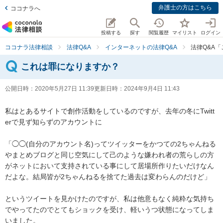
弁護士の方はこちら
ココナラへ
投稿する
探す
閲覧履歴
マイリスト
ログイン
ココナラ法律相談
法律Q&A
インターネットの法律Q&A
法律Q&A
これは罪になりますか？
公開日時：
2020年5月27日 11:39
更新日時：
2024年9月4日 11:43
私はとあるサイトで創作活動をしているのですが、去年の冬にTwitt
erで見ず知らずのアカウントに

「◯◯(自分のアカウント名)ってツイッターをかつての2ちゃんねる
やまとめブログと同じ空気にして己のような嫌われ者の荒らしの方
がネットにおいて支持されている事にして居場所作りたいだけなん
だよな。結局皆が2ちゃんねるを捨てた過去は変わらんのだけど」

というツイートを見かけたのですが、私は他意もなく純粋な気持ち
でやってたのでとてもショックを受け、軽いうつ状態になってしま
いました。
