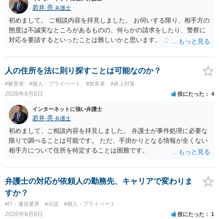
若井 亮
弁護士
初めまして。 ご相談内容を拝見しました。 お伺いする限り、相手方の
態度は不誠実なところがあるものの、何らかの請求をしたり、警察に
対応を要請するといったことは難しいかと思います。 ご参考になれば
幸いです。
人の住所を法に則り探すことは可能なのか？
#被害者
#個人・プライベート
#加害者
#炎上対策
2026年8月8日
役にたった
4
インターネットに強い弁護士
若井 亮
弁護士
初めまして、ご相談内容を拝見しました。 弁護士が事件処理に必要な
限りで調べることは可能です。 ただ、手掛かりとなる情報が全くない
相手方について住所を特定することは困難です。
弁護士の対応が依頼人の勤務先、キャリアで変わりま
すか？
#IT・通信業界
#示談
#個人・プライベート
2026年8月8日
役にたった
1