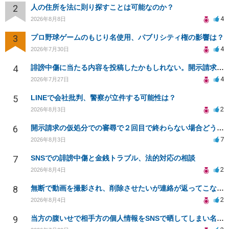
2
人の住所を法に則り探すことは可能なのか？
4
2026年8月8日
3
プロ野球ゲームのもじり名使用、パブリシティ権の影響は？
4
2026年7月30日
4
誹謗中傷に当たる内容を投稿したかもしれない。開示請求や民事刑事裁判に発展しうるのか教えて欲しい。
4
2026年7月27日
5
LINEで会社批判、警察が立件する可能性は？
2
2026年8月3日
6
開示請求の仮処分での審尋で２回目で終わらない場合どうしたらいいですか
7
2026年8月3日
7
SNSでの誹謗中傷と金銭トラブル、法的対応の相談
2
2026年8月4日
8
無断で動画を撮影され、削除させたいが連絡が返ってこない。
2
2026年8月4日
9
当方の腹いせで相手方の個人情報をSNSで晒してしまい名誉毀損させてしまったかもしれない