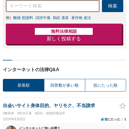
検索
例）
離婚 慰謝料
誹謗中傷
相続 遺産
著作物 違法
無料法律相談
新しく投稿する
インターネットの法律Q&A
新着順
回答数が多い順
役にたった順
出会いサイト身体目的、ヤリモク、不当請求
#被害者
#音信不通
#訴訟・損害賠償請求
2026年8月8日
役にたった
1
インターネットに強い弁護士