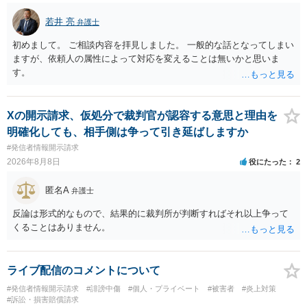
若井 亮
弁護士
初めまして。 ご相談内容を拝見しました。 一般的な話となってしまい
ますが、依頼人の属性によって対応を変えることは無いかと思いま
す。
Xの開示請求、仮処分で裁判官が認容する意思と理由を
明確化しても、相手側は争って引き延ばしますか
#発信者情報開示請求
2026年8月8日
役にたった
2
匿名A
弁護士
反論は形式的なもので、結果的に裁判所が判断すればそれ以上争って
くることはありません。
ライブ配信のコメントについて
#発信者情報開示請求
#誹謗中傷
#個人・プライベート
#被害者
#炎上対策
#訴訟・損害賠償請求