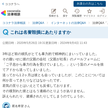
弁護士の方はこちら
ココナラへ
投稿する
探す
閲覧履歴
マイリスト
ログイン
ココナラ法律相談
法律Q&A
インターネットの法律Q&A
法律Q&A
これは名誉毀損にあたりますか
公開日時：
2020年5月26日 19:31
更新日時：
2024年9月4日 11:43
3年ほど前の彼氏がとても暴力的で精神的にまいっていました。

その腹いせに彼の父親の会社（父親が社長）のメールフォームに

「ご子息から暴力行為を受けていました。」という旨のメールを捨
てアドから送ってしまいました。

送ってから1.2ヶ月は彼とも会っていましたが、このことについては
何か言ってきたりなどはなかったです。

若気の至りとはいえとても反省しております。

その後別れた彼とはもう連絡のとりようがありません。

訴えられたり、逮捕されたりしてしまうのでしょうか。
匿名希望 さん