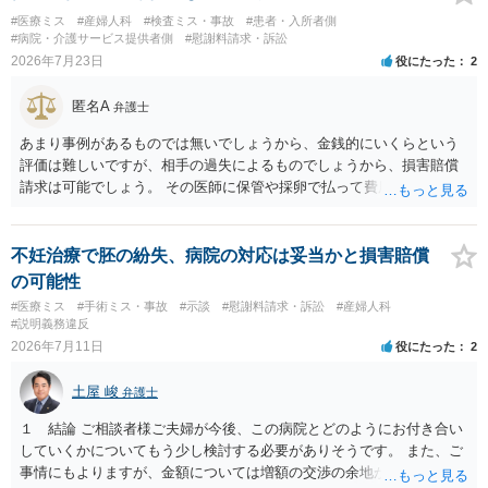
ては、リサーチの必要性があると思います。 ② 肋軟骨採取について
#医療ミス
#産婦人科
#検査ミス・事故
#患者・入所者側
仮に左右でリスクが著しくことなるという事実が立証できるのであれ
#病院・介護サービス提供者側
#慰謝料請求・訴訟
ば、それに関する説明や選択の機会が与えられなかったことは、説明
2026年7月23日
役にたった
2
義務違反にあたり、慰謝料が請求できる可能性があります。 ③ 鼻孔縁
挙上について 施術内容に「鼻孔緑挙上」が含まれる合意がある事実
匿名A
弁護士
と、それを相手方が勝手に取りやめた事実を立証できれば、債務不履
行責任を追及できる可能性があります。 また術中の変更可能性に関す
あまり事例があるものでは無いでしょうから、金銭的にいくらという
る事前の説明がなされていないのであれば、説明義務違反にあたり、
評価は難しいですが、相手の過失によるものでしょうから、損害賠償
これについても損害賠償請求できる可能性があります。 詳しくは、術
請求は可能でしょう。 その医師に保管や採卵で払って費用の返金＋α
前説明書や同意書の内容を精査する必要があります。 なお、請求書に
（ここがいくらになるか、相場はわかりませんが）の請求になるかと
鼻孔緑挙上が実施内容として記載されている事実は、施術内容に鼻孔
思います。
緑挙上が含まれる合意がある事実を推認させる事実になると思われま
不妊治療で胚の紛失、病院の対応は妥当かと損害賠償
す。 ④当初の手術費用の返金や、他院での修正手術費用についても補
の可能性
償を求めることが可能かについて 上記①〜③で記載された相手方の過
#医療ミス
#手術ミス・事故
#示談
#慰謝料請求・訴訟
#産婦人科
失又は債務不履行（他に過失又は債務不履行がある場合はそれも含
#説明義務違反
む）が認定され、それらと損害（当初の手術費用や他院での修正手術
2026年7月11日
役にたった
2
費用）との間に相当因果関係が認められる場合は、補償を求めること
は可能です。 以上です。 何かあればご連絡ください。
土屋 峻
弁護士
１ 結論 ご相談者様ご夫婦が今後、この病院とどのようにお付き合い
していくかについてもう少し検討する必要がありそうです。 また、ご
事情にもよりますが、金額については増額の交渉の余地がありそうで