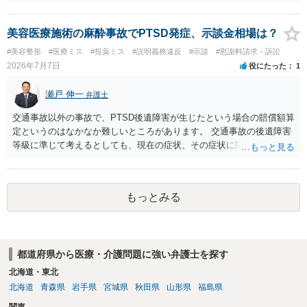
す。 ２ 理由 グレード４ＢＡの胚盤胞が失われたということで、病院
への不信感や失望のお気持ちがあろうかと存じます。他方で、「今後
の採卵・培養・凍結工程で、今回関わった培養士を自分たちの治療に
美容医療施術の麻酔事故でPTSD発症、示談金相場は？
関与させないよう求める」ご意向があるのであれば、今後この病院で
#美容整形
#医療ミス
#投薬ミス
#説明義務違反
#示談
#慰謝料請求・訴訟
の不妊治療を継続するお考えがあるように思われます。仮に、今後も
2026年7月7日
役にたった
1
この病院での不妊治療を継続するのであれば、解決の方法として訴訟
は選択しづらく、交渉ベースでの解決が望ましいでしょう。 その上
瀬戸 伸一
弁護士
で、病院の提案内容を検討すると、約５万３千円の内訳は、６個分の
培養・凍結費用の保険負担分とのことですから、今回失われた胚盤胞
交通事故以外の事故で、PTSD後遺障害が生じたという場合の賠償額算
のみならず、維持されている５個分の胚盤胞についても病院負担とし
定というのはなかなか難しいところがあります。 交通事故の後遺障害
ており、この点は病院の譲歩部分と評価できるでしょう（診療報酬点
等級に準じて考えるとしても、現在の症状、その症状に関する医療記
数K917参照）。 他方で、４ＢＡというグレードが高い胚盤胞の移植が
録、質問者様の事故前の年収額等の記録がないとなかなか判断でき
叶わなくなったことについては、慰謝料を主張したいところです。こ
ず、あっても、一定の検討をしないと算定は難しいと思いますので、
の点、ご相談者様ご夫婦、特に奥様のご年齢は、主張内容に影響を及
一般的には無料相談で確度の高い回答は得られないと思われます。 現
ぼす要因となるでしょう。すなわち、加齢による妊孕性の低下や治療
もっとみる
在の提案額で不満という場合、一般的には弁護士に依頼をして訴訟と
開始時43歳未満という保険適用の制約からすれば、ご年齢が高ければ
いう手続きをとったほうが、時間と手間はかかりますが、賠償額は多
（一つの基準としては40歳、43歳でしょうか）、グレード４ＢＡの胚
くなる傾向にありますので、お近くの弁護士に依頼をするとよいと思
盤胞を移植することができなかったことについての精神的苦痛の程度
われます。
がより大きくなると評価できるからです。 このように見積もられる慰
都道府県から医療・介護問題に強い弁護士を探す
謝料の金額が病院の譲歩部分よりも少ない、とはなかなかいえないで
北海道・東北
しょう。そうすると、金額については増額が見込まれるます。 以上述
北海道
青森県
岩手県
宮城県
秋田県
山形県
福島県
べましたが、不妊治療における通院頻度、通院のタイミングの限定性
や診察、侵襲等の身体への負荷等の様々な負担は、相当程度女性側の