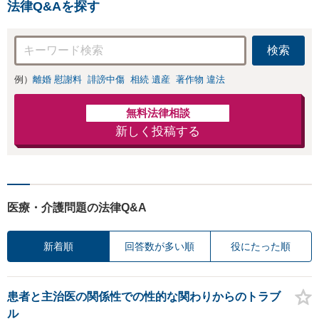
法律Q&Aを探す
検索
例）
離婚 慰謝料
誹謗中傷
相続 遺産
著作物 違法
無料法律相談
新しく投稿する
医療・介護問題の法律Q&A
新着順
回答数が多い順
役にたった順
患者と主治医の関係性での性的な関わりからのトラブ
ル