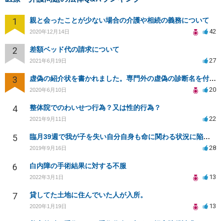
1
親と会ったことが少ない場合の介護や相続の義務について
42
2020年12月14日
2
差額ベッド代の請求について
27
2021年6月19日
3
虚偽の紹介状を書かれました。専門外の虚偽の診断名を付けていますが不正にならないのでしょうか？
20
2020年6月10日
4
整体院でのわいせつ行為？又は性的行為？
22
2021年9月11日
5
臨月39週で我が子を失い自分自身も命に関わる状況に陥り病院側を訴える事が出来ますか？
28
2019年9月16日
6
白内障の手術結果に対する不服
13
2022年3月1日
7
貸してた土地に住んでいた人が入所。
13
2020年1月19日