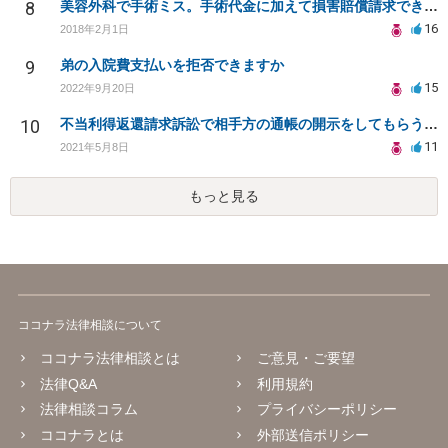
8
美容外科で手術ミス。手術代金に加えて損害賠償請求できますか？
16
2018年2月1日
9
弟の入院費支払いを拒否できますか
15
2022年9月20日
10
不当利得返還請求訴訟で相手方の通帳の開示をしてもらうことは可能か。また勝訴の確率は？
11
2021年5月8日
もっと見る
ココナラ法律相談について
ココナラ法律相談とは
ご意見・ご要望
法律Q&A
利用規約
法律相談コラム
プライバシーポリシー
ココナラとは
外部送信ポリシー