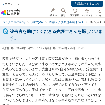
弁護士の方はこちら
ココナラへ
投稿する
探す
閲覧履歴
マイリスト
ログイン
ココナラ法律相談
法律Q&A
医療・介護問題の法律Q&A
法律Q&A
被害者を助けてくださる弁護士さんを探していま
す。
公開日時：
2020年5月26日 14:29
更新日時：
2024年9月4日 11:43
医院で治療中、先生の不注意で医療器具が滑り、顔に傷をつけられ
てしまいました。今は顔に小さいですがエクボのように凹んで傷跡
が残ってしまっています。先生は100%自分が悪いから、治療費等は
支払うと言っていたのに、やりとりをしていた途中に急に今度から
弁護士と話をしてください。私とは話は出来ませんと言われ数日後
弁護士からお手紙が届き、心ない内容で納得できないと言っても、
何度も何度も心ない手紙ばかり返って来て、私は被害者で、一生残
る傷をつけられたのに、何故、精神的にも傷つかられないといけな
いのかわかりません。加害者ではなく被害者を本気で助けてほしい