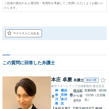
ご自身の責任のもと適法性・有用性を考慮してご利用いただくようお願いい
たします。
マイリストに入れる
この質問に回答した弁護士
本庄 卓磨
弁護士
神奈川県
東京スタートアップ法律事務所 横浜支店
神
横浜
横浜駅
営業時間：00:00
奈
市神
~23:55（土日祝
から徒
|
川
奈川
日）
歩5分
県
区
【来所不要】【電話相談可】離婚・