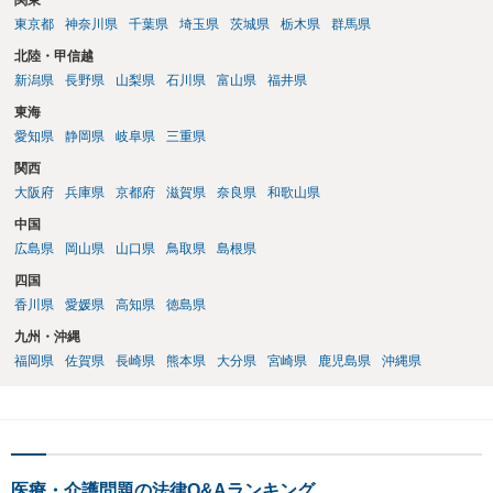
関東
方が高いでしょう。奥様が（文面からご相談者様はご主人様と拝察し
東京都
神奈川県
千葉県
埼玉県
茨城県
栃木県
群馬県
ております。）この病院で不妊治療を継続されるご意向があるのか、
北陸・甲信越
をよく確認することが適切な解決に向かうためには重要だと考えま
新潟県
長野県
山梨県
石川県
富山県
福井県
す。
東海
愛知県
静岡県
岐阜県
三重県
関西
大阪府
兵庫県
京都府
滋賀県
奈良県
和歌山県
中国
広島県
岡山県
山口県
鳥取県
島根県
四国
香川県
愛媛県
高知県
徳島県
九州・沖縄
福岡県
佐賀県
長崎県
熊本県
大分県
宮崎県
鹿児島県
沖縄県
医療・介護問題の法律Q&Aランキング