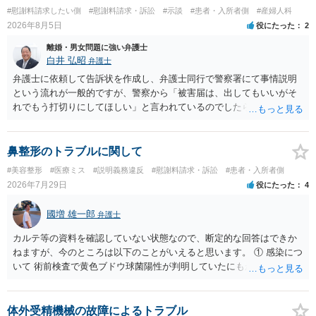
#慰謝料請求したい側
#慰謝料請求・訴訟
#示談
#患者・入所者側
#産婦人科
2026年8月5日
役にたった
2
離婚・男女問題に強い弁護士
白井 弘昭
弁護士
弁護士に依頼して告訴状を作成し、弁護士同行で警察署にて事情説明
という流れが一般的ですが、警察から「被害届は、出してもいいがそ
れでもう打切りにしてほしい」と言われているのでしたら、あまり結
論は変わらないかもしれないですね。 所轄の警察を飛び越えて、直接
検察庁に訴えるのもありかもしれないですが、実際に捜査をするの
は、結局所轄だと思われますので、やはり結論は変わらないかもしれ
鼻整形のトラブルに関して
ないです。 一度、最寄りの「刑事に強い」とうたっている弁護士に相
#美容整形
#医療ミス
#説明義務違反
#慰謝料請求・訴訟
#患者・入所者側
談してみてはいかがでしょうか。 以上、ご参考まで。
2026年7月29日
役にたった
4
國増 雄一郎
弁護士
カルテ等の資料を確認していない状態なので、断定的な回答はできか
ねますが、今のところは以下のことがいえると思います。 ① 感染につ
いて 術前検査で黄色ブドウ球菌陽性が判明していたにもかかわらず、
予防的抗菌処置を行わずに手術を施行したことについて、当時の標準
的な医療水準に照らして相当でないと判断された場合には、相手方の
過失が認められる可能性があります。 当時の標準的な医療水準につい
体外受精機械の故障によるトラブル