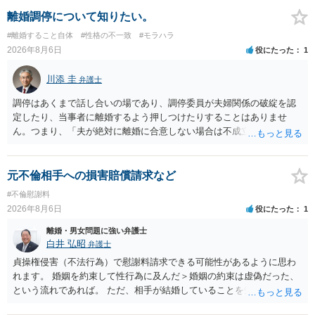
離婚調停について知りたい。
#離婚すること自体
#性格の不一致
#モラハラ
2026年8月6日
役にたった
1
川添 圭
弁護士
調停はあくまで話し合いの場であり、調停委員が夫婦関係の破綻を認
定したり、当事者に離婚するよう押しつけたりすることはありませ
ん。つまり、「夫が絶対に離婚に合意しない場合は不成立になり」、
離婚訴訟を提起して離婚を命じる判決を得て確定しなければ離婚はで
きません。 調停段階での離婚成立を希望するなら、夫が離婚に前向き
になるような条件提示をする等、模索するほかありません（極端な話
元不倫相手への損害賠償請求など
をいえば、夫から「この条件なら離婚してもよい」として提示された
#不倫慰謝料
条件を全部丸呑みする、という方法しかないかもしれません）。た
2026年8月6日
役にたった
1
だ、離婚訴訟をしたくないという考えを見透かされてしまうと、逆に
足下を見られてしまいますので、注意する必要があります。 夫が離婚
離婚・男女問題に強い弁護士
に抵抗する可能性が高いのであれば、むしろ淡々と調停不成立にして
白井 弘昭
弁護士
離婚訴訟で離婚原因を主張し、判決へ持っていく方が近道であること
貞操権侵害（不法行為）で慰謝料請求できる可能性があるように思わ
も少なくありません。見通し等を含め、弁護士へ相談・依頼した方が
れます。 婚姻を約束して性行為に及んだ＞婚姻の約束は虚偽だった、
よいと思います。
という流れであれば。 ただ、相手が結婚していることを知って行為に
及んでいるのであれば、婚姻できないことについて相談者さんの帰責