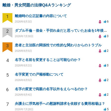
離婚・男女問題の法律Q&Aランキング
1
離婚時の公正証書の内容について
6
2026年8月3日
2
ダブル不倫・借金・手切れ金だと思っていたお金を1年後いまさら脅迫罪として通知書が来てまとめて請求
3
2026年7月30日
3
患者と主治医の関係性での性的な関わりからのトラブル
2
2026年8月5日
4
名字と名前を変更することは可能なのか？
3
2026年8月2日
5
名字変更での戸籍移動について
2
2026年8月5日
6
名字の変更で両親の名字以外をえらべるのか？
2
2026年8月4日
7
弁護士に浮気相手への慰謝料請求を依頼する費用相場は？
5
2026年7月28日