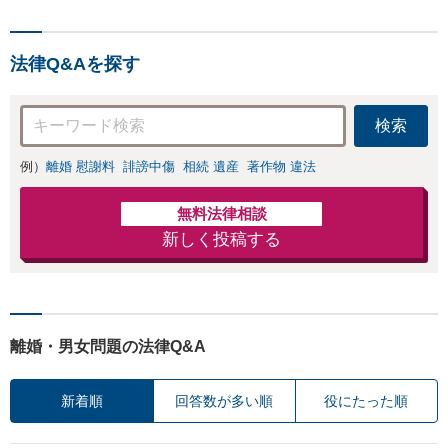
法律Q&Aを探す
検索
例）
離婚 慰謝料
誹謗中傷
相続 遺産
著作物 違法
無料法律相談
新しく投稿する
離婚・男女問題の法律Q&A
新着順
回答数が多い順
役にたった順