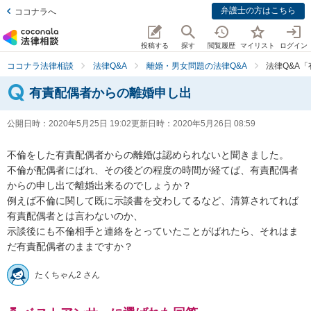
弁護士の方はこちら
ココナラへ
投稿する
探す
閲覧履歴
マイリスト
ログイン
ココナラ法律相談
法律Q&A
離婚・男女問題の法律Q&A
法律Q&A
有責配偶者からの離婚申し出
公開日時：
2020年5月25日 19:02
更新日時：
2020年5月26日 08:59
不倫をした有責配偶者からの離婚は認められないと聞きました。

不倫が配偶者にばれ、その後どの程度の時間が経てば、有責配偶者
からの申し出で離婚出来るのでしょうか？

例えば不倫に関して既に示談書を交わしてるなど、清算されてれば
有責配偶者とは言わないのか、

示談後にも不倫相手と連絡をとっていたことがばれたら、それはま
だ有責配偶者のままですか？
たくちゃん2 さん