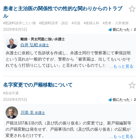
性も認められそうですので、あまり慰謝料は高額にならないように思
われます。 一度、最寄りの弁護士に相談してみてください。
患者と主治医の関係性での性的な関わりからのトラブ
ル
#慰謝料請求したい側
#慰謝料請求・訴訟
#示談
#産婦人科
#患者・入所者側
2026年8月5日
役にたった
2
離婚・男女問題に強い弁護士
白井 弘昭
弁護士
弁護士に依頼して告訴状を作成し、弁護士同行で警察署にて事情説明
という流れが一般的ですが、警察から「被害届は、出してもいいがそ
れでもう打切りにしてほしい」と言われているのでしたら、あまり結
論は変わらないかもしれないですね。 所轄の警察を飛び越えて、直接
検察庁に訴えるのもありかもしれないですが、実際に捜査をするの
は、結局所轄だと思われますので、やはり結論は変わらないかもしれ
名字変更での戸籍移動について
ないです。 一度、最寄りの「刑事に強い」とうたっている弁護士に相
#音信不通
談してみてはいかがでしょうか。 以上、ご参考まで。
2026年8月5日
役にたった
2
川添 圭
弁護士
戸籍法107条1項の氏（及び氏の振り仮名）の変更では、新戸籍編製等
の戸籍変動は発生せず、戸籍事項の氏（及び氏の振り仮名）の記載が
変更されるだけです。