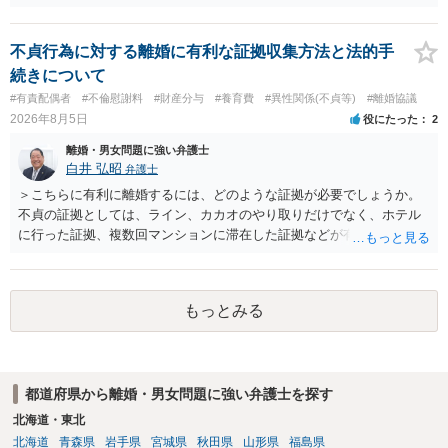
不貞行為に対する離婚に有利な証拠収集方法と法的手
続きについて
#有責配偶者
#不倫慰謝料
#財産分与
#養育費
#異性関係(不貞等)
#離婚協議
2026年8月5日
役にたった
2
離婚・男女問題に強い弁護士
白井 弘昭
弁護士
＞こちらに有利に離婚するには、どのような証拠が必要でしょうか。
不貞の証拠としては、ライン、カカオのやり取りだけでなく、ホテル
に行った証拠、複数回マンションに滞在した証拠などが有効です。 不
貞の証拠があれば、離婚をさらに有利に進める（離婚したい時期に離
婚する、慰謝料をとるなど）ことができると思われます。 ただし、不
貞発覚後、長期間同居を続けると、不貞を許したとの評価につながる
もっとみる
場合がありますので、ご注意ください。 以上、ご参考まで。
都道府県から離婚・男女問題に強い弁護士を探す
北海道・東北
北海道
青森県
岩手県
宮城県
秋田県
山形県
福島県