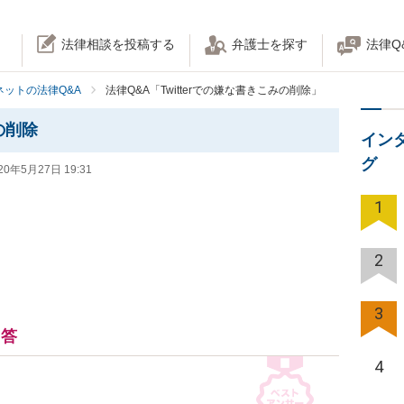
法律相談を投稿する
弁護士を探す
法律Q
ネットの法律Q&A
法律Q&A「Twitterでの嫌な書きこみの削除」
の削除
イン
グ
20年5月27日 19:31
1
2
3
回答
4