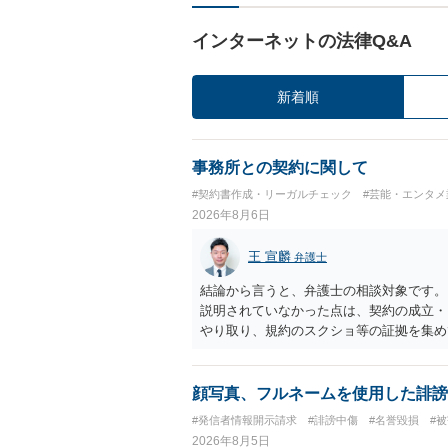
インターネットの法律Q&A
新着順
事務所との契約に関して
#契約書作成・リーガルチェック
#芸能・エンタメ
2026年8月6日
王 宣麟
弁護士
結論から言うと、弁護士の相談対象です。
説明されていなかった点は、契約の成立・
やり取り、規約のスクショ等の証拠を集め
行で（もしまだされていないのであれば）
顔写真、フルネームを使用した誹謗
#発信者情報開示請求
#誹謗中傷
#名誉毀損
#
2026年8月5日