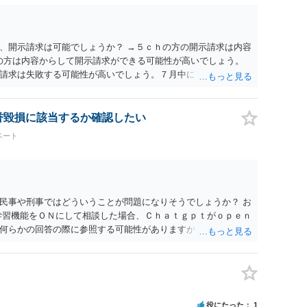
、開示請求は可能でしょうか？ →５ｃｈの方の開示請求は内容
ramの方は内容からして開示請求ができる可能性が高いでしょう。
請求は失敗する可能性が高いでしょう。７月中にアカウントが
する可能性が高いように思われます。 相手を特定できた場合、
は可能でしょうか？ →訴訟外の交渉で相手方が認めれば負担さ
なった場合は、実際の弁護士費用が認められる場合と認められ
名誉毀損に該当するか確認したい
ょう。
ベート
民事や刑事ではどういうことが問題になりそうでしょうか？ お
学習機能をＯＮにして相談した場合、Ｃｈａｔｇｐｔがｏｐｅｎ
何らかの回答の際に参照する可能性がありますが、個人名や会
抽象化されて回答に織り込まれる可能性が生じるにすぎません
とは思えませんし、名誉棄損として、個人や会社に対する誹謗
われません。 もちろん、誰がその内容をｃｈａｔｇｐｔに入力
、個人や会社の特定をせずに書き込んだことで（おそらく特定
刑事民事の責任に問われることはないでしょう。 私見ながらご
役にたった
1