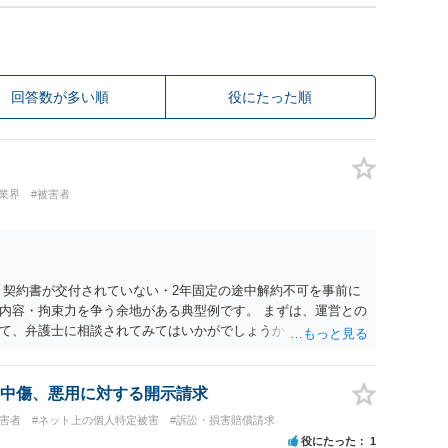
回答数が多い順
役にたった順
業界
#被害者
 契約書が交付されていない・2年固定の途中解約不可を事前に
内容・拘束力を争う余地がある典型例です。 まずは、運営との
て、弁護士に相談されてみてはいかがでしょうか。 また同時並
書面で退所意思の明確化はしておくべきだと考えます。
中傷、悪用に対する開示請求
被害者
#ネット上の個人特定被害
#訴訟・損害賠償請求
役にたった
1