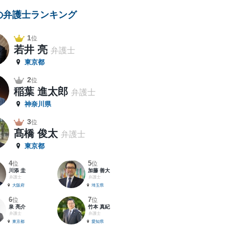
の弁護士ランキング
1
位
若井 亮
弁護士
東京都
2
位
稲葉 進太郎
弁護士
神奈川県
3
位
髙橋 俊太
弁護士
東京都
4
5
位
位
川添 圭
加藤 善大
弁護士
弁護士
大阪府
埼玉県
6
7
位
位
泉 亮介
竹本 真紀
弁護士
弁護士
東京都
愛知県