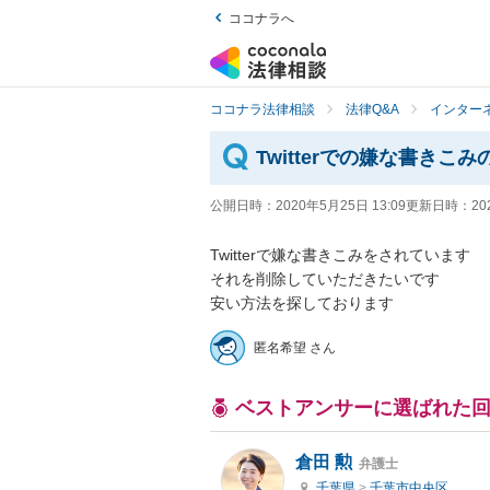
ココナラへ
ココナラ法律相談
法律Q&A
インター
Twitterでの嫌な書きこみ
公開日時：
2020年5月25日 13:09
更新日時：
20
Twitterで嫌な書きこみをされています

それを削除していただきたいです

安い方法を探しております
匿名希望 さん
ベストアンサーに選ばれた
倉田 勲
弁護士
千葉県
>
千葉市中央区