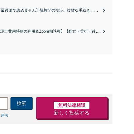
【最後まで諦めません】親族間の交渉、複雑な手続き、全
て対応します！不利な条件で合意してしまう前にご相談く
ださい。【土地・不動産】長期化している問題もできる限
り円滑な交渉へと導きます。事業承継／相続放棄も対応可
護士費用特約の利用＆Zoom相談可】【死亡・骨折・後遺
能。【JR千葉駅近く】駐車場あり
害・むち打ち等】交通事故でご家族がなくなってしまった
やお怪我された方はまずご相談ください。ご自身での対応
は損をしてしまうかもしれません。代わりに交渉・手続き
し、負担を軽減。
検索
無料法律相談
新しく投稿する
 違法