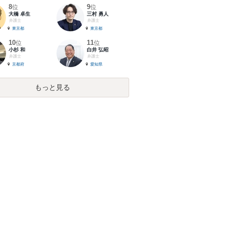
8
9
位
位
大橋 卓生
三村 勇人
弁護士
弁護士
東京都
東京都
10
11
位
位
小杉 和
白井 弘昭
弁護士
弁護士
京都府
愛知県
もっと見る