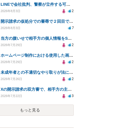
LINEで会社批判、警察が立件する可能性は？
2
2026年8月3日
開示請求の仮処分での審尋で２回目で終わらない場合どうしたらいいですか
7
2026年8月3日
当方の腹いせで相手方の個人情報をSNSで晒してしまい名誉毀損させてしまったかもしれない
2
2026年7月29日
ホームページ制作における使用した画像や文章の著作権について
2
2026年7月29日
未成年者との不適切なやり取りが法に触れる可能性と対処法
2
2026年7月26日
Xの開示請求の双方審で、相手方の主張が口頭ばかりで把握しきれません
3
2026年7月22日
もっと見る