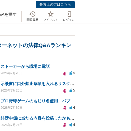
弁護士の方はこちら
&Aを探す
閲覧履歴
マイリスト
ログイン
ターネットの法律Q&Aランキン
ストーカーから職場に電話
6
2026年7月28日
示談書に口外禁止条項を入れるリスクはありますか？
5
2026年7月23日
プロ野球ゲームのもじり名使用、パブリシティ権の影響は？
4
2026年7月30日
誹謗中傷に当たる内容を投稿したかもしれない。開示請求や民事刑事裁判に発展しうるのか教えて欲しい。
4
2026年7月27日