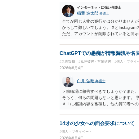
インターネットに強い弁護士
稲葉 進太郎
弁護士
全てが同じ人物の犯行かは分かりませんが
からして難しいでしょう。 XとInstag
ただ、アカウントが削除されていると開示
削除されている場合、今から進めても失敗
相手に全ての弁護士費用を負担させること
せることができるでしょう。訴訟で判決と
ChatGPTでの愚痴が情報漏洩や
ない場合があり何ともいえないところでし
#名誉毀損
#風評被害・営業妨害
#個人・プライ
2026年8月4日
白井 弘昭
弁護士
＞前職場に報告すべきでしょうか？また、
そらく、何らの問題もないと思います。 
ＡＩに相談内容を蓄積し、他の質問者への
社名を特定していない限り、一般論として
ので、その情報自体が、秘密情報に当たる
中傷の不特定多数への公開に当たるとも思
14才の少女への面会要求について
したかも第三者にしられることはないので
#個人・プライベート
して書き込んだとしても）、相談者さんが
2026年8月4日