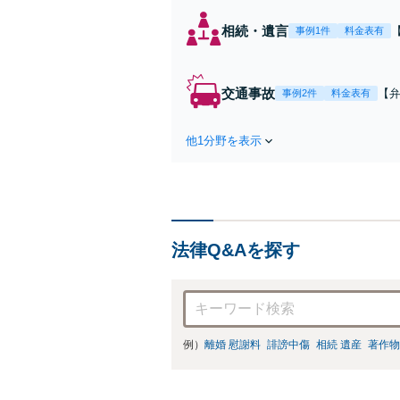
相続・遺言
事例1件
料金表有
交通事故
【弁
事例2件
料金表有
障
方
他1分野を表示
で
を
法律Q&Aを探す
例）
離婚 慰謝料
誹謗中傷
相続 遺産
著作物