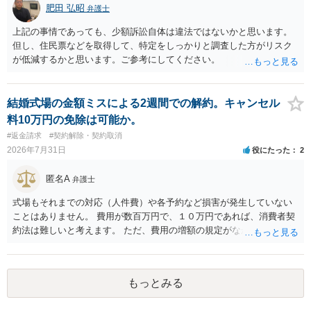
肥田 弘昭
弁護士
上記の事情であっても、少額訴訟自体は違法ではないかと思います。
但し、住民票などを取得して、特定をしっかりと調査した方がリスク
が低減するかと思います。ご参考にしてください。
結婚式場の金額ミスによる2週間での解約。キャンセル
料10万円の免除は可能か。
#返金請求
#契約解除・契約取消
2026年7月31日
役にたった
2
匿名A
弁護士
式場もそれまでの対応（人件費）や各予約など損害が発生していない
ことはありません。 費用が数百万円で、１０万円であれば、消費者契
約法は難しいと考えます。 ただ、費用の増額の規定がなかったのに増
額するのは契約違反ですので、増額に応じずに契約を維持すればよい
ということになり、解約するのは理由がないことになります。
もっとみる