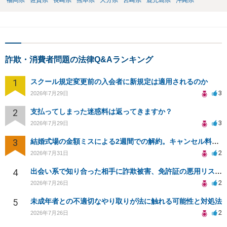
福岡県
佐賀県
長崎県
熊本県
大分県
宮崎県
鹿児島県
沖縄県
詐欺・消費者問題の法律Q&Aランキング
1
スクール規定変更前の入会者に新規定は適用されるのか
3
2026年7月29日
2
支払ってしまった迷惑料は返ってきますか？
3
2026年7月29日
3
結婚式場の金額ミスによる2週間での解約。キャンセル料10万円の免除は可能か。
2
2026年7月31日
4
出会い系で知り合った相手に詐欺被害、免許証の悪用リスクと対策。
2
2026年7月26日
5
未成年者との不適切なやり取りが法に触れる可能性と対処法
2
2026年7月26日