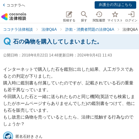
弁護士の方はこちら
ココナラへ
投稿する
探す
閲覧履歴
マイリスト
ログイン
ココナラ法律相談
法律Q&A
詐欺・消費者問題の法律Q&A
法律Q&
石の偽物を購入してしまいました。
公開日時：
2018年8月22日 14:48
更新日時：
2024年9月4日 11:43
インターネットで購入した石を鑑別に出した結果、人工ガラスであ
るとの判定が下りました。

購入時に鑑別書も付属していたのですが、記載されている石の重量
も若干異なっています。

今回購入した石と一緒に送られたものと同じ機関(英語でも検索しま
したがホームページすらありませんでした)の鑑別書をつけて、他に
も石を販売しています。

もし故意に偽物を売っているとしたら、法律に抵触する行為なので
しょうか？
匿名石好き さん