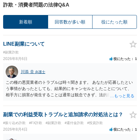
詐欺・消費者問題の法律Q&A
新着順
回答数が多い順
役にたった順
LINE副業について
#副業詐欺
2026年8月6日
役にたった
1
川添 圭
弁護士
この種の悪質業者のトラブルは時々聞きます。 あなたが応募したとい
う事情があったとしても、結果的にキャンセルとしたことについて、
相手方に損害が発生することは通常は観念できず、法的措置を採って
も認められません。この種の言説は半ば脅しのようなものです。 ま
ず、最寄りの消費生活センターへ相談し、連絡を無視してよいかどう
かのアドバイスを受けられることをお勧めします。しつこいようであ
副業での利益受取トラブルと追加請求の対処法とは？
れば、弁護士へ依頼して警告してもらうことも必要になるかもしれま
#振り込め詐欺
#FX詐欺
#副業詐欺
#還付金詐欺
#投資詐欺
せん。
2026年8月4日
役にたった
1