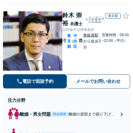
鈴木 崇
東京都
インタビュ
ーを見る
裕
弁護士
吉田修平法律事務所
東銀座駅
営業時間：09:00
東
中
~22:00（平日）
京
央
から徒歩3
|
都
区
分
電話で面談予約
メールでお問い合わせ
注力分野
離婚・男女問題
離婚の原因まで掘り下げて
料金表有
お話をうかがい，結論を急
ぐことなく十分にお考えい
ただき，離婚後の生活につ