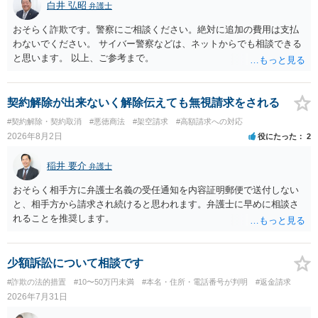
白井 弘昭
弁護士
おそらく詐欺です。警察にご相談ください。絶対に追加の費用は支払
わないでください。 サイバー警察などは、ネットからでも相談できる
と思います。 以上、ご参考まで。
契約解除が出来ないく解除伝えても無視請求をされる
#契約解除・契約取消
#悪徳商法
#架空請求
#高額請求への対応
2026年8月2日
役にたった
2
稲井 要介
弁護士
おそらく相手方に弁護士名義の受任通知を内容証明郵便で送付しない
と、相手方から請求され続けると思われます。弁護士に早めに相談さ
れることを推奨します。
少額訴訟について相談です
#詐欺の法的措置
#10〜50万円未満
#本名・住所・電話番号が判明
#返金請求
2026年7月31日