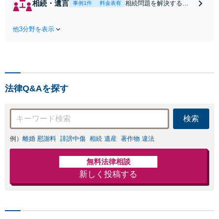
相続・遺言
相続問題を解決するた
事例1件
料金表有
いても細心の注意を払っ
めには，法律以外にも
て，安心できる解決を目指
税務や不動産鑑定評価
して対応します。
他3分野を表示
など，幅広い知識が必
要になります。多くの
経験から迅速な問題解
決をはかり，必要に応
じて各種専門家と連携
します。
法律Q&Aを探す
検索
例）
離婚 慰謝料
誹謗中傷
相続 遺産
著作物 違法
無料法律相談
新しく投稿する