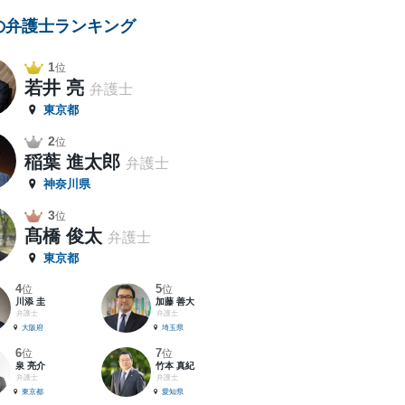
の弁護士ランキング
1
位
若井 亮
弁護士
東京都
2
位
稲葉 進太郎
弁護士
神奈川県
3
位
髙橋 俊太
弁護士
東京都
4
5
位
位
川添 圭
加藤 善大
弁護士
弁護士
大阪府
埼玉県
6
7
位
位
泉 亮介
竹本 真紀
弁護士
弁護士
東京都
愛知県