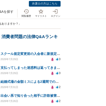
弁護士の方はこちら
&Aを探す
閲覧履歴
マイリスト
ログイン
はありますか？」
・消費者問題の法律Q&Aランキ
スクール規定変更前の入会者に新規定は適用されるのか
3
2026年7月29日
支払ってしまった迷惑料は返ってきますか？
3
2026年7月29日
結婚式場の金額ミスによる2週間での解約。キャンセル料10万円の免除は可能か。
2
2026年7月31日
出会い系で知り合った相手に詐欺被害、免許証の悪用リスクと対策。
2
2026年7月26日