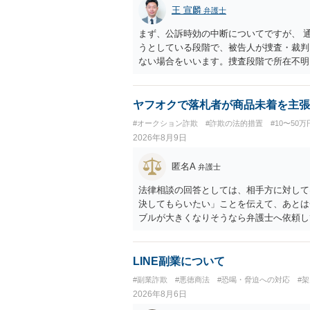
王 宣麟
弁護士
まず、公訴時効の中断についてですが、 
うとしている段階で、被告人が捜査・裁判
ない場合をいいます。捜査段階で所在不明
ではありません。 その意味では、刑事事
す。 他方で、相手方の住所等が特定でき
求等により、裁判所を通じて返金を求める
ヤフオクで落札者が商品未着を主張
り結論が分かれます。
#オークション詐欺
#詐欺の法的措置
#10〜50
2026年8月9日
匿名A
弁護士
法律相談の回答としては、相手方に対して
決してもらいたい」ことを伝えて、あとは
ブルが大きくなりそうなら弁護士へ依頼し
たくありません」ということであれば、徹
LINE副業について
#副業詐欺
#悪徳商法
#恐喝・脅迫への対応
#
2026年8月6日