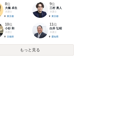
8
9
位
位
大橋 卓生
三村 勇人
弁護士
弁護士
東京都
東京都
10
11
位
位
小杉 和
白井 弘昭
弁護士
弁護士
京都府
愛知県
もっと見る