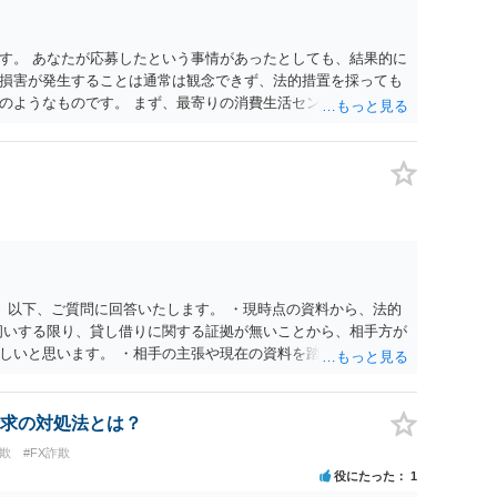
す。 あなたが応募したという事情があったとしても、結果的に
損害が発生することは通常は観念できず、法的措置を採っても
のようなものです。 まず、最寄りの消費生活センターへ相談
イスを受けられることをお勧めします。しつこいようであれ
も必要になるかもしれません。
。 以下、ご質問に回答いたします。 ・現時点の資料から、法的
伺いする限り、貸し借りに関する証拠が無いことから、相手方が
しいと思います。 ・相手の主張や現在の資料を踏まえ、今後ど
消費貸借かの争いにおいては、様々な圧力をかけて回収をしよう
での対応に窮するようであれば、代理人を立てることもご検討く
ドバイスをいただけるか。 具体的な回答内容については、一
求の対処法とは？
かと思います。 法律事務所にご連絡いただき、対応の可否や費
欺
#FX詐欺
役にたった
1