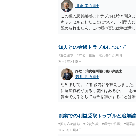
川添 圭
弁護士
この種の悪質業者のトラブルは時々聞きま
キャンセルとしたことについて、相手方に
認められません。この種の言説は半ば脅し
し、連絡を無視してよいかどうかのアドバ
ば、弁護士へ依頼して警告してもらうこと
知人との金銭トラブルについて
#返金請求
#本名・住所・電話番号が判明
2026年8月8日
詐欺・消費者問題に強い弁護士
若井 亮
弁護士
初めまして。 ご相談内容を拝見しました
に返済義務がある可能性はあるか。 お
貸金であるとして返金を請求することは難
のように対応するのが適切か。 贈与か
とするケースも散見されます。 ご自身
ださい。 ・相手へ送る回答文についてア
副業での利益受取トラブルと追加請
般的に無料法律相談での対応外になろう
#振り込め詐欺
#投資詐欺
#還付金詐欺
#副業詐
用をご確認ください。
2026年8月4日