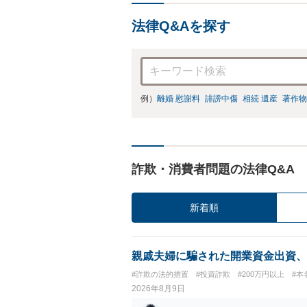
法律Q&Aを探す
例）
離婚 慰謝料
誹謗中傷
相続 遺産
著作物
詐欺・消費者問題の法律Q&A
新着順
親戚夫婦に騙された開業資金出資、
#詐欺の法的措置
#投資詐欺
#200万円以上
#本
2026年8月9日