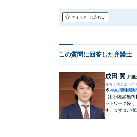
マイリストに入れる
この質問に回答した弁護士
成田 翼
弁護
弁護士法人エース 
神奈川県
横浜
|
【初回相談無料
ットワーク軽く
す。まずはご相