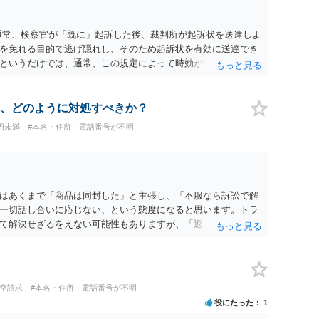
通常、検察官が「既に」起訴した後、裁判所が起訴状を送達しよ
を免れる目的で逃げ隠れし、そのため起訴状を有効に送達でき
というだけでは、通常、この規定によって時効が停止するわけ
件化するという部分ではややハードルが高いように見受けられま
ているのであれば、民事事件として、損害賠償請求や貸金返還請
方法も考えられますが、結局は相手方に資力があるか否かによ
、どのように対処すべきか？
万円未満
#本名・住所・電話番号が不明
はあくまで「商品は同封した」と主張し、「不服なら訴訟で解
一切話し合いに応じない、という態度になると思います。トラ
て解決せざるをえない可能性もありますが、「返金は絶対にし
底的に強気で対応することになるでしょう。
架空請求
#本名・住所・電話番号が不明
役にたった
1