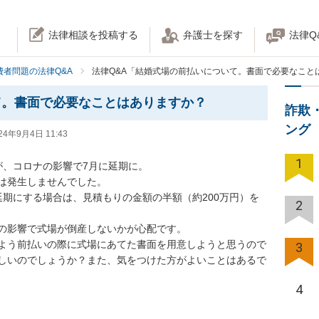
法律相談を投稿する
弁護士を探す
法律Q
費者問題の法律Q&A
法律Q&A「結婚式場の前払いについて。書面で必要なこと
て。書面で必要なことはありますか？
詐欺
ング
24年9月4日 11:43
1
、コロナの影響で7月に延期に。

発生しませんでした。

延期にする場合は、見積もりの金額の半額（約200万円）を
2
影響で式場が倒産しないかが心配です。

よう前払いの際に式場にあてた書面を用意しようと思うので
3
しいのでしょうか？また、気をつけた方がよいことはあるで
4