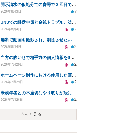
開示請求の仮処分での審尋で２回目で終わらない場合どうしたらいいですか
7
2026年8月3日
SNSでの誹謗中傷と金銭トラブル、法的対応の相談
2
2026年8月4日
無断で動画を撮影され、削除させたいが連絡が返ってこない。
2
2026年8月4日
当方の腹いせで相手方の個人情報をSNSで晒してしまい名誉毀損させてしまったかもしれない
2
2026年7月29日
ホームページ制作における使用した画像や文章の著作権について
2
2026年7月29日
未成年者との不適切なやり取りが法に触れる可能性と対処法
2
2026年7月26日
もっと見る