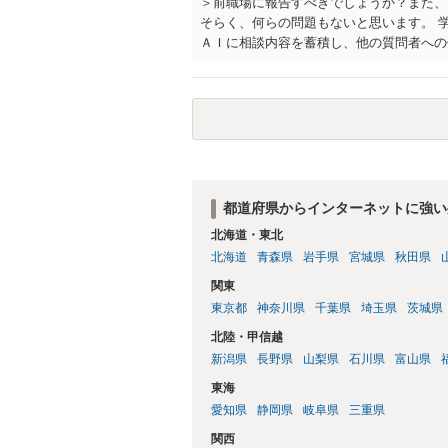
＞前職場に報告すべきでしょうか？また、
そらく、何らの問題もないと思います。 
ＡＩに相談内容を蓄積し、他の質問者への
社名を特定していない限り、一般論として
ので、その情報自体が、秘密情報に当たる
中傷の不特定多数への公開に当たるとも思
したかも第三者にしられることはないので
して書き込んだとしても）、相談者さんが
参考まで。
都道府県からインターネットに強い
北海道・東北
北海道
青森県
岩手県
宮城県
秋田県
関東
東京都
神奈川県
千葉県
埼玉県
茨城県
北陸・甲信越
新潟県
長野県
山梨県
石川県
富山県
東海
愛知県
静岡県
岐阜県
三重県
関西