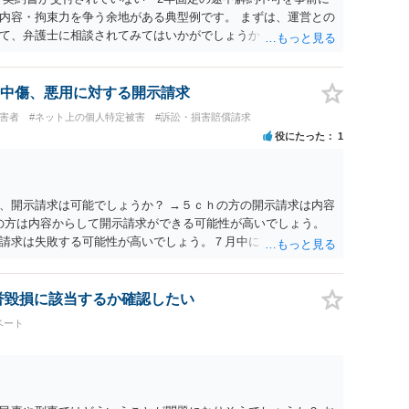
内容・拘束力を争う余地がある典型例です。 まずは、運営との
て、弁護士に相談されてみてはいかがでしょうか。 また同時並
書面で退所意思の明確化はしておくべきだと考えます。
中傷、悪用に対する開示請求
被害者
#ネット上の個人特定被害
#訴訟・損害賠償請求
役にたった
1
、開示請求は可能でしょうか？ →５ｃｈの方の開示請求は内容
ramの方は内容からして開示請求ができる可能性が高いでしょう。
請求は失敗する可能性が高いでしょう。７月中にアカウントが
する可能性が高いように思われます。 相手を特定できた場合、
は可能でしょうか？ →訴訟外の交渉で相手方が認めれば負担さ
なった場合は、実際の弁護士費用が認められる場合と認められ
名誉毀損に該当するか確認したい
ょう。
ベート