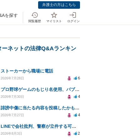
弁護士の方はこちら
&Aを探す
閲覧履歴
マイリスト
ログイン
ターネットの法律Q&Aランキン
ストーカーから職場に電話
6
2026年7月28日
プロ野球ゲームのもじり名使用、パブリシティ権の影響は？
4
2026年7月30日
誹謗中傷に当たる内容を投稿したかもしれない。開示請求や民事刑事裁判に発展しうるのか教えて欲しい。
4
2026年7月27日
LINEで会社批判、警察が立件する可能性は？
2
2026年8月3日