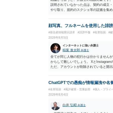
説明されていなかった点は、契約の成立・
やり取り、規約のスクショ等の証拠を集め
行で（もしまだされていないのであれば）
顔写真、フルネームを使用した誹謗
#発信者情報開示請求
#誹謗中傷
#名誉毀損
#
2026年8月5日
インターネットに強い弁護士
稲葉 進太郎
弁護士
全てが同じ人物の犯行かは分かりませんが
からして難しいでしょう。 XとInstag
ただ、アカウントが削除されていると開示
削除されている場合、今から進めても失敗
相手に全ての弁護士費用を負担させること
せることができるでしょう。訴訟で判決と
ChatGPTでの愚痴が情報漏洩や
ない場合があり何ともいえないところでし
#名誉毀損
#風評被害・営業妨害
#個人・プライ
2026年8月4日
白井 弘昭
弁護士