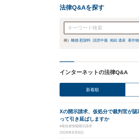
法律Q&Aを探す
例）
離婚 慰謝料
誹謗中傷
相続 遺産
著作物
インターネットの法律Q&A
新着順
Xの開示請求、仮処分で裁判官が認
って引き延ばしますか
#発信者情報開示請求
2026年8月8日