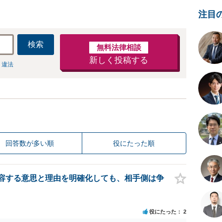
注目
検索
無料法律相談
新しく投稿する
 違法
回答数が多い順
役にたった順
容する意思と理由を明確化しても、相手側は争
役にたった
2