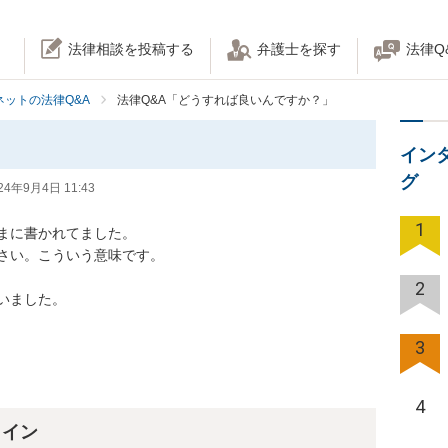
法律相談を投稿する
弁護士を探す
法律Q
ネットの法律Q&A
法律Q&A「どうすれば良いんですか？」
？
イン
グ
24年9月4日 11:43
1
まに書かれてました。

い。こういう意味です。

2
ました。

3
4
ライン