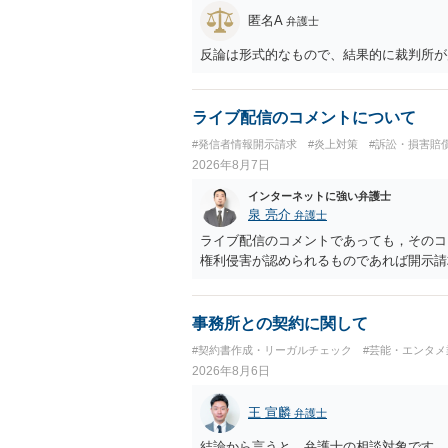
匿名A
弁護士
反論は形式的なもので、結果的に裁判所が
ライブ配信のコメントについて
#発信者情報開示請求
#炎上対策
#訴訟・損害賠
2026年8月7日
インターネットに強い弁護士
泉 亮介
弁護士
ライブ配信のコメントであっても，そのコ
権利侵害が認められるものであれば開示請
事務所との契約に関して
#契約書作成・リーガルチェック
#芸能・エンタメ
2026年8月6日
王 宣麟
弁護士
結論から言うと、弁護士の相談対象です。