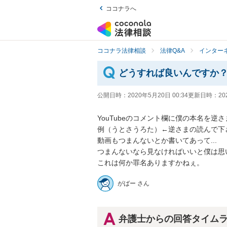
ココナラへ
ココナラ法律相談
法律Q&A
インター
どうすれば良いんですか
公開日時：
2020年5月20日 00:34
更新日時：
20
YouTubeのコメント欄に僕の本名を逆さ
例（うとさうろた）←逆さまの読んで下さ
動画もつまんないとか書いてあって...

つまんないなら見なければいいと僕は思い
これは何か罪名ありますかねぇ。
がばー さん
弁護士からの回答タイム