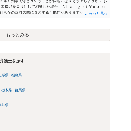
民事や刑事ではどういうことが問題になりそうでしょうか？ お
学習機能をＯＮにして相談した場合、Ｃｈａｔｇｐｔがｏｐｅｎ
何らかの回答の際に参照する可能性がありますが、個人名や会
抽象化されて回答に織り込まれる可能性が生じるにすぎません
とは思えませんし、名誉棄損として、個人や会社に対する誹謗
われません。 もちろん、誰がその内容をｃｈａｔｇｐｔに入力
もっとみる
、個人や会社の特定をせずに書き込んだことで（おそらく特定
刑事民事の責任に問われることはないでしょう。 私見ながらご
弁護士を探す
山形県
福島県
栃木県
群馬県
福井県