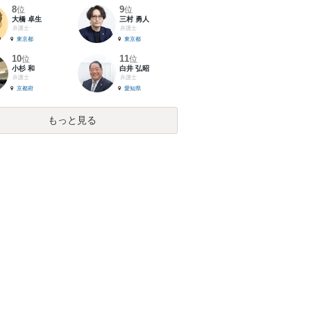
8
9
位
位
大橋 卓生
三村 勇人
弁護士
弁護士
東京都
東京都
10
11
位
位
小杉 和
白井 弘昭
弁護士
弁護士
京都府
愛知県
もっと見る