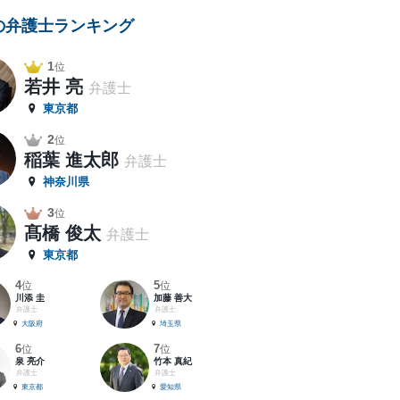
の弁護士ランキング
1
位
若井 亮
弁護士
東京都
2
位
稲葉 進太郎
弁護士
神奈川県
3
位
髙橋 俊太
弁護士
東京都
4
5
位
位
川添 圭
加藤 善大
弁護士
弁護士
大阪府
埼玉県
6
7
位
位
泉 亮介
竹本 真紀
弁護士
弁護士
東京都
愛知県