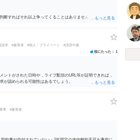
判断すればそれ以上争ってくることはありません。
償請求
#被害者
#個人・プライベート
#誹謗中傷
役にたった
1
メントがされた日時や，ライブ配信のURL等が証明できれば，
求が認められる可能性はあるでしょう。
業界
#被害者
 契約書が交付されていない・2年固定の途中解約不可を事前に