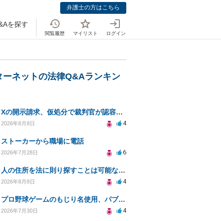
弁護士の方はこちら
&Aを探す
閲覧履歴
マイリスト
ログイン
ターネットの法律Q&Aランキン
Xの開示請求、仮処分で裁判官が認容する意思と理由を明確化しても、相手側は争って引き延ばしますか
4
2026年8月8日
ストーカーから職場に電話
6
2026年7月28日
人の住所を法に則り探すことは可能なのか？
4
2026年8月8日
プロ野球ゲームのもじり名使用、パブリシティ権の影響は？
4
2026年7月30日