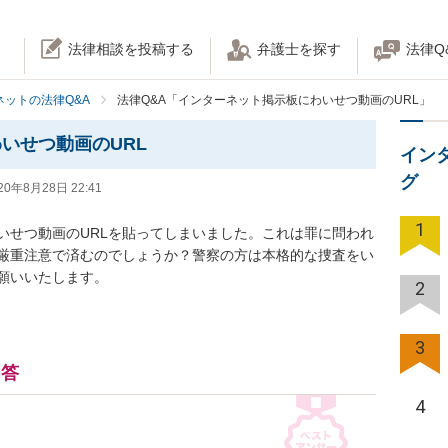
法律相談を投稿する
弁護士を探す
法律Q
ネットの法律Q&A
法律Q&A「インターネット掲示板にわいせつ動画のURL」
いせつ動画のURL
イン
グ
20年8月28日 22:41
1
いせつ動画のURLを貼ってしまいました。これは罪に問われ
厳重注意で済むのでしょうか？警察の方は本格的な捜査をい
願いいたします。
2
3
回答
4