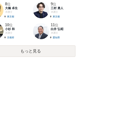
8
9
位
位
大橋 卓生
三村 勇人
弁護士
弁護士
東京都
東京都
10
11
位
位
小杉 和
白井 弘昭
弁護士
弁護士
京都府
愛知県
もっと見る