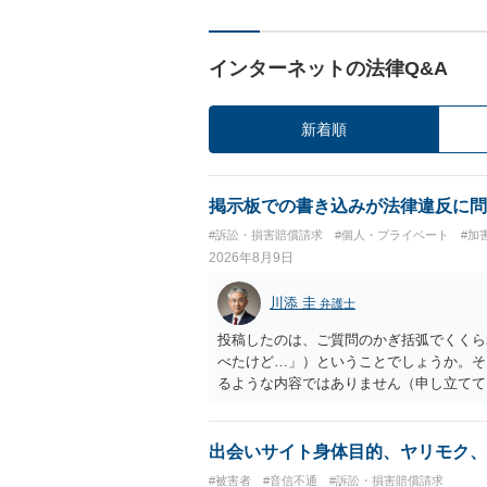
インターネットの法律Q&A
新着順
掲示板での書き込みが法律違反に問
#訴訟・損害賠償請求
#個人・プライベート
#加
2026年8月9日
川添 圭
弁護士
投稿したのは、ご質問のかぎ括弧でくくら
べたけど…」）ということでしょうか。そ
るような内容ではありません（申し立てて
妨害、侮辱罪、ストーカー等に関する法律
ていない何らかの背景事情があれば、回答
とは不適当と思われますので、弁護士へ直
出会いサイト身体目的、ヤリモク、
#被害者
#音信不通
#訴訟・損害賠償請求