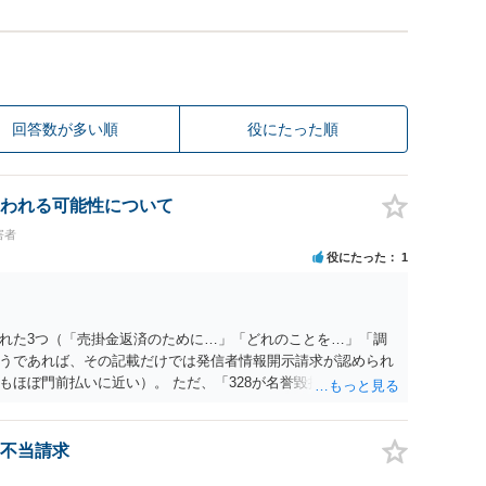
回答数が多い順
役にたった順
われる可能性について
害者
役にたった
1
れた3つ（「売掛金返済のために…」「どれのことを…」「調
うであれば、その記載だけでは発信者情報開示請求が認められ
もほぼ門前払いに近い）。 ただ、「328が名誉毀損、偽計業務
違反に該当するといわれ」とのことですので、ご質問に書かれ
は180度変わるかもしれません。公開の場で詳細を投稿するこ
接相談した方がよいでしょう。
不当請求