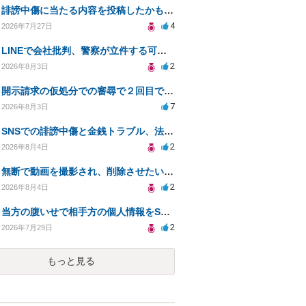
誹謗中傷に当たる内容を投稿したかもしれない。開示請求や民事刑事裁判に発展しうるのか教えて欲しい。
4
2026年7月27日
LINEで会社批判、警察が立件する可能性は？
2
2026年8月3日
開示請求の仮処分での審尋で２回目で終わらない場合どうしたらいいですか
7
2026年8月3日
SNSでの誹謗中傷と金銭トラブル、法的対応の相談
2
2026年8月4日
無断で動画を撮影され、削除させたいが連絡が返ってこない。
2
2026年8月4日
当方の腹いせで相手方の個人情報をSNSで晒してしまい名誉毀損させてしまったかもしれない
2
2026年7月29日
もっと見る