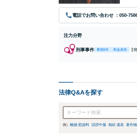
電話でお問い合わせ
注力分野
刑事事件
【
事例5件
料金表有
福
例
リ
法律Q&Aを探す
例）
離婚 慰謝料
誹謗中傷
相続 遺産
著作物