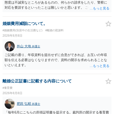
態度は不誠実なところがあるものの、何らかの請求をしたり、警察に
対応を要請するといったことは難しいかと思います。 ご参考になれば
幸いです。
婚姻費用減額について。
#婚姻費用(別居中の生活費など)
#離婚の慰謝料
2026年8月8日
外山 大地
弁護士
ご記載の通り、年収資料を提出せずに合意ができれば、お互いの年収
額を伝える必要はなくなりますので、資料の開示を求められることな
いといえます。
離婚公正証書に記載する内容について
#養育費
2026年8月8日
肥田 弘昭
弁護士
「毎年6月にこちらの所得証明書を提示する。裁判所の開示する養育費