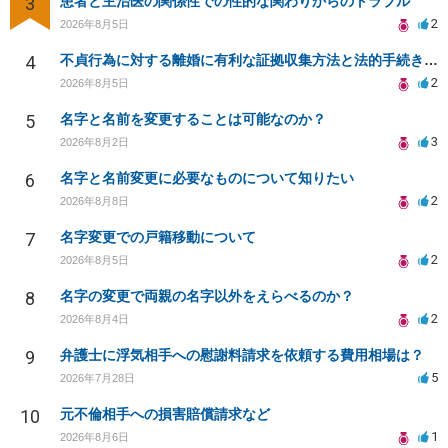
3
患者と主治医の関係性での性的な関わりからのトラブル
2
2026年8月5日
4
不貞行為に対する離婚に有利な証拠収集方法と法的手続きについて
2
2026年8月5日
5
名字と名前を変更することは可能なのか？
3
2026年8月2日
6
名字と名前変更に必要なものについて知りたい
2
2026年8月8日
7
名字変更での戸籍移動について
2
2026年8月5日
8
名字の変更で両親の名字以外をえらべるのか？
2
2026年8月4日
9
弁護士に浮気相手への慰謝料請求を依頼する費用相場は？
5
2026年7月28日
10
元不倫相手への損害賠償請求など
1
2026年8月6日