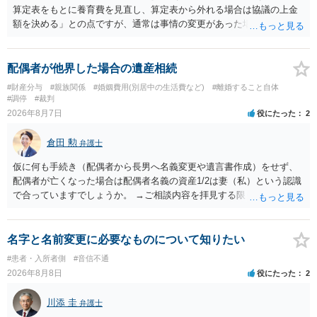
算定表をもとに養育費を見直し、算定表から外れる場合は協議の上金
額を決める」との点ですが、通常は事情の変更があった場合に変更し
ますので妥当とまでは言えないかと思います。「養育費は当初予測出
来なかった事情の変更により双方協議の上増減出来る」と「通知義務
に勤務先」が含まれているので、私に収入が入った事は相手に通知が
配偶者が他界した場合の遺産相続
行く事になり、上記のような文言が無くても養育費の見直しは適宜出
#財産分与
#親族関係
#婚姻費用(別居中の生活費など)
#離婚すること自体
来るかと思うのですが違うのでしょうか？との点はそのとおりかと思
#調停
#裁判
います。養育費は事情の変更があった場合に変更するので毎年見直す
2026年8月7日
役にたった
2
ことはあまりないです。ご参考にしてください。
倉田 勲
弁護士
仮に何も手続き（配偶者から長男へ名義変更や遺言書作成）をせず、
配偶者が亡くなった場合は配偶者名義の資産1/2は妻（私）という認識
で合っていますでしょうか。 →ご相談内容を拝見する限りでは、その
認識で合ってはいます。 なお、逆に１/２しか権利がないため、自宅を
完全に所有する場合は、他の相続人に対して自宅の評価額の１/２の代
償金の支払いが必要になります。
名字と名前変更に必要なものについて知りたい
#患者・入所者側
#音信不通
2026年8月8日
役にたった
2
川添 圭
弁護士