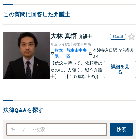
この質問に回答した弁護士
大林 真悟
弁護士
熊本県
サムライ総合法律事務所
本妙寺入口駅
から徒歩
熊本
熊本市中央
|
県
区
8分
【信念を持って、依頼者の
詳細を見
ために、力強く、戦う弁護
る
士】 【１０年以上の弁護
士経験】 【①交通事故、
②離婚等の男女トラブル、
③顧問弁護の３つの分野に
力を注ぐ弁護士】
法律Q&Aを探す
検索