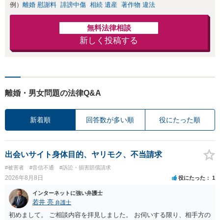
例）
離婚 慰謝料
誹謗中傷
相続 遺産
著作物 違法
無料法律相談
新しく投稿する
離婚・男女問題の法律Q&A
新着順
回答数が多い順
役にたった順
出会いサイト身体目的、ヤリモク、不当請求
#被害者
#音信不通
#訴訟・損害賠償請求
2026年8月8日
役にたった
1
インターネットに強い弁護士
若井 亮
弁護士
初めまして。 ご相談内容を拝見しました。 お伺いする限り、相手方の