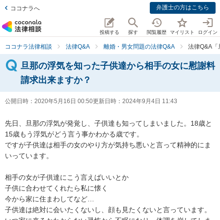
弁護士の方はこちら
ココナラへ
投稿する
探す
閲覧履歴
マイリスト
ログイン
ココナラ法律相談
法律Q&A
離婚・男女問題の法律Q&A
法律Q&A
旦那の浮気を知った子供達から相手の女に慰謝料
請求出来ますか？
公開日時：
2020年5月16日 00:50
更新日時：
2024年9月4日 11:43
先日、旦那の浮気が発覚し、子供達も知ってしまいました。18歳と
15歳もう浮気がどう言う事かわかる歳です。

ですが子供達は相手の女のやり方が気持ち悪いと言って精神的にま
いっています。

相手の女が子供達にこう言えばいいとか

子供に合わせてくれたら私に懐く

今から家に住まわしてなど…

子供達は絶対に会いたくないし、顔も見たくないと言っています。
