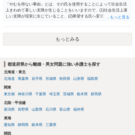
「やむを得ない事由」とは、その氏を使用することによって社会生活
上きわめて著しい支障が生じることをいいますので、(1)社会生活上著
しい支障が現実に生じていること、(2)希望する氏へ変更できればその
支障が解消できる（解消される）ことを、具体的な資料をもって説明
できるかどうかがポイントです。 記録中に現れた一切の事情が判断対
象ですので、上記(1)と(2)を説明できる資料は全て（ただし理路整然
もっとみる
に）提出することが必要になります。「フラッシュバック」とのこと
なので、例えば、医学上確立されているPTSDの診断基準に合致した説
明とそれに沿う資料の提出が必要になってくるように思います。 精神
的・心理的な理由の氏変更は様々な意味でハードルがかなり高く、弁
都道府県から離婚・男女問題に強い弁護士を探す
護士へ依頼しても苦労することが強く予想されるところです。、もし
本人申立てをお考えであれば、医学知識はもちろん法律知識も要求さ
北海道・東北
れますので、性急な申立てをせず、知識と資料をしっかりと揃えて、
北海道
青森県
岩手県
宮城県
秋田県
山形県
福島県
万全の体制で申立てに臨んだ方がよいと思われます。
関東
東京都
神奈川県
千葉県
埼玉県
茨城県
栃木県
群馬県
北陸・甲信越
新潟県
長野県
山梨県
石川県
富山県
福井県
東海
愛知県
静岡県
岐阜県
三重県
関西