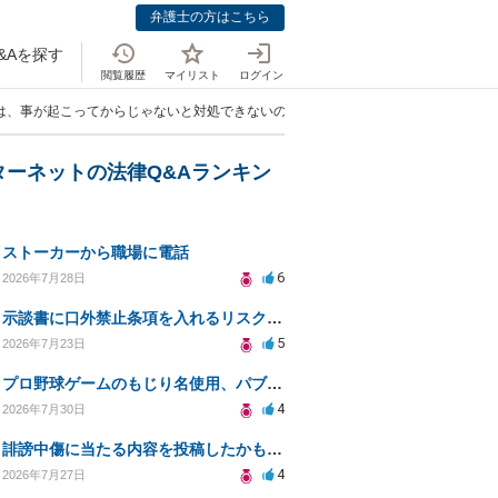
弁護士の方はこちら
&Aを探す
閲覧履歴
マイリスト
ログイン
は、事が起こってからじゃないと対処できないのでしょうか。」
ターネットの法律Q&Aランキン
ストーカーから職場に電話
6
2026年7月28日
示談書に口外禁止条項を入れるリスクはありますか？
5
2026年7月23日
プロ野球ゲームのもじり名使用、パブリシティ権の影響は？
4
2026年7月30日
誹謗中傷に当たる内容を投稿したかもしれない。開示請求や民事刑事裁判に発展しうるのか教えて欲しい。
4
2026年7月27日