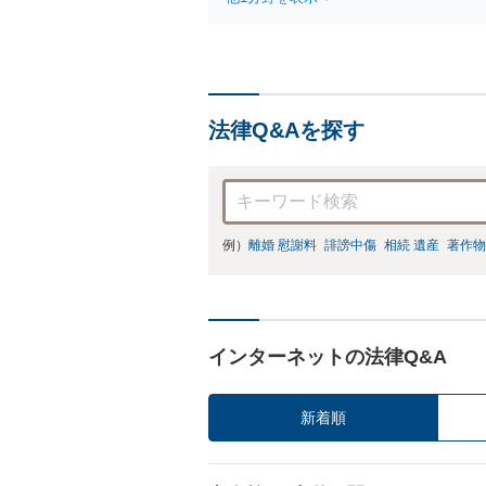
法律Q&Aを探す
例）
離婚 慰謝料
誹謗中傷
相続 遺産
著作物
インターネットの法律Q&A
新着順