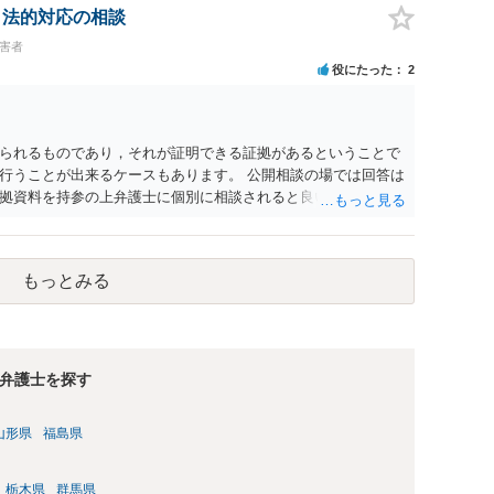
み若しくは約束をして面会を要求すること。 2前項の罪を犯
、法的対応の相談
満の者と面会をした者は、二年以下の拘禁刑又は百万円以下の
被害者
役にたった
2
られるものであり，それが証明できる証拠があるということで
行うことが出来るケースもあります。 公開相談の場では回答は
拠資料を持参の上弁護士に個別に相談されると良いでしょう。
もっとみる
弁護士を探す
山形県
福島県
栃木県
群馬県