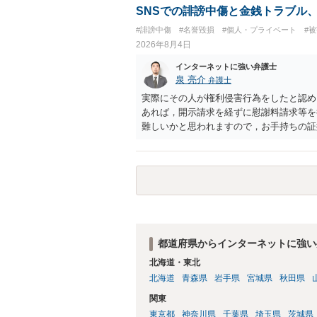
金銭その他の利益を供与し、又はその申込
SNSでの誹謗中傷と金銭トラブル
し、よってわいせつの目的で当該十六歳未
#誹謗中傷
#名誉毀損
#個人・プライベート
#
罰金に処する。
2026年8月4日
インターネットに強い弁護士
泉 亮介
弁護士
実際にその人が権利侵害行為をしたと認め
あれば，開示請求を経ずに慰謝料請求等を
難しいかと思われますので，お手持ちの証
都道府県からインターネットに強い
北海道・東北
北海道
青森県
岩手県
宮城県
秋田県
関東
東京都
神奈川県
千葉県
埼玉県
茨城県