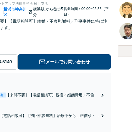
ートアップ法律事務所 横浜支店
横浜駅
から徒歩5
営業時間：00:00~23:55（平
川
横浜市神奈川
|
区
日）
分
要】【電話相談可】離婚・不貞慰謝料／刑事事件に特に注
ます。
メールでお問い合わせ
【来所不要】【電話相談可】親権／婚姻費用／不倫慰
表有
謝料／別居などの争点を整理し、見通しと方針を提示
します。
【電話相談可】【初回相談無料】治療中から、賠償額・過
障害の見通しを整理し、納得感ある解決を目指します。