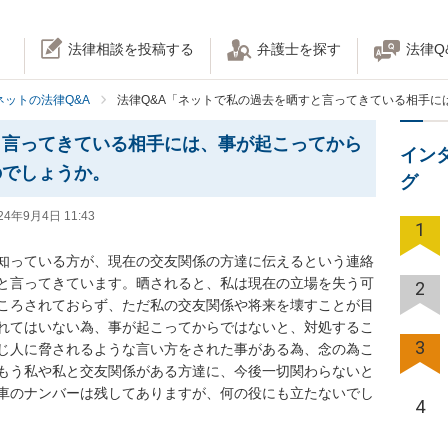
法律相談を投稿する
弁護士を探す
法律Q
ネットの法律Q&A
法律Q&A「ネットで私の過去を晒すと言ってきている相手に
と言ってきている相手には、事が起こってから
イン
のでしょうか。
グ
24年9月4日 11:43
1
知っている方が、現在の交友関係の方達に伝えるという連絡
と言ってきています。晒されると、私は現在の立場を失う可
2
ころされておらず、ただ私の交友関係や将来を壊すことが目
れてはいない為、事が起こってからではないと、対処するこ
3
じ人に脅されるような言い方をされた事がある為、念の為こ
もう私や私と交友関係がある方達に、今後一切関わらないと
車のナンバーは残してありますが、何の役にも立たないでし
4