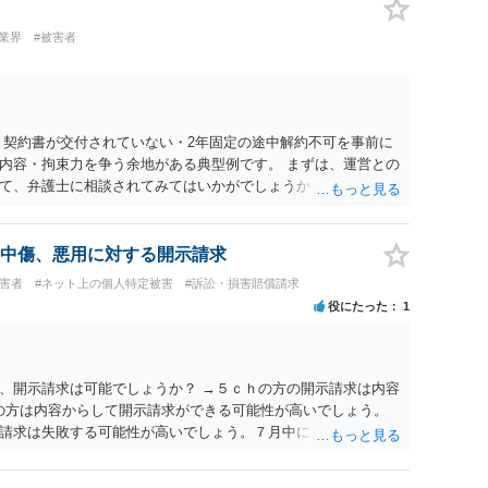
業界
#被害者
 契約書が交付されていない・2年固定の途中解約不可を事前に
内容・拘束力を争う余地がある典型例です。 まずは、運営との
て、弁護士に相談されてみてはいかがでしょうか。 また同時並
書面で退所意思の明確化はしておくべきだと考えます。
中傷、悪用に対する開示請求
被害者
#ネット上の個人特定被害
#訴訟・損害賠償請求
役にたった
1
、開示請求は可能でしょうか？ →５ｃｈの方の開示請求は内容
ramの方は内容からして開示請求ができる可能性が高いでしょう。
請求は失敗する可能性が高いでしょう。７月中にアカウントが
する可能性が高いように思われます。 相手を特定できた場合、
は可能でしょうか？ →訴訟外の交渉で相手方が認めれば負担さ