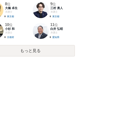
8
9
位
位
大橋 卓生
三村 勇人
弁護士
弁護士
東京都
東京都
10
11
位
位
小杉 和
白井 弘昭
弁護士
弁護士
京都府
愛知県
もっと見る