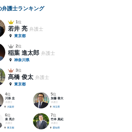
の弁護士ランキング
1
位
若井 亮
弁護士
東京都
2
位
稲葉 進太郎
弁護士
神奈川県
3
位
髙橋 俊太
弁護士
東京都
4
5
位
位
川添 圭
加藤 善大
弁護士
弁護士
大阪府
埼玉県
6
7
位
位
泉 亮介
竹本 真紀
弁護士
弁護士
東京都
愛知県