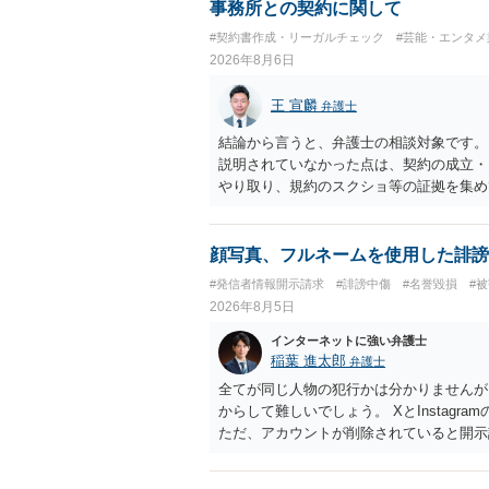
事務所との契約に関して
#契約書作成・リーガルチェック
#芸能・エンタメ
2026年8月6日
王 宣麟
弁護士
結論から言うと、弁護士の相談対象です。
説明されていなかった点は、契約の成立・
やり取り、規約のスクショ等の証拠を集め
行で（もしまだされていないのであれば）
顔写真、フルネームを使用した誹謗
#発信者情報開示請求
#誹謗中傷
#名誉毀損
#
2026年8月5日
インターネットに強い弁護士
稲葉 進太郎
弁護士
全てが同じ人物の犯行かは分かりませんが
からして難しいでしょう。 XとInstag
ただ、アカウントが削除されていると開示
削除されている場合、今から進めても失敗
相手に全ての弁護士費用を負担させること