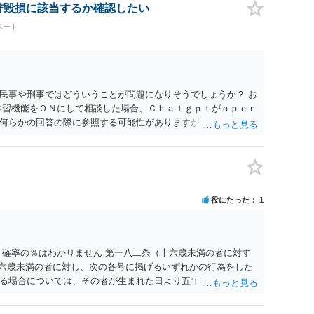
なった場合は、実際の弁護士費用が認められる場合と認められ
名誉毀損に該当するか確認したい
ょう。
ベート
民事や刑事ではどういうことが問題になりそうでしょうか？ お
学習機能をＯＮにして相談した場合、Ｃｈａｔｇｐｔがｏｐｅｎ
何らかの回答の際に参照する可能性がありますが、個人名や会
抽象化されて回答に織り込まれる可能性が生じるにすぎません
とは思えませんし、名誉棄損として、個人や会社に対する誹謗
われません。 もちろん、誰がその内容をｃｈａｔｇｐｔに入力
、個人や会社の特定をせずに書き込んだことで（おそらく特定
刑事民事の責任に問われることはないでしょう。 私見ながらご
役にたった
1
 確率の％はわかりません 第一八二条（十六歳未満の者に対す
十六歳未満の者に対し、次の各号に掲げるいずれかの行為をした
る場合については、その者が生まれた日より五年以上前の日に
刑又は五十万円以下の罰金に処する。 一 威迫し、偽計を用い
拒まれたにもかかわらず、反復して面会を要求すること。 三