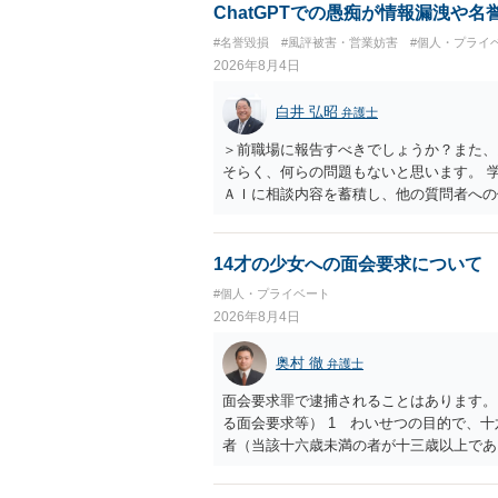
せることができるでしょう。訴訟で判決と
ChatGPTでの愚痴が情報漏洩や
ない場合があり何ともいえないところでし
#名誉毀損
#風評被害・営業妨害
#個人・プライ
2026年8月4日
白井 弘昭
弁護士
＞前職場に報告すべきでしょうか？また、
そらく、何らの問題もないと思います。 
ＡＩに相談内容を蓄積し、他の質問者への
社名を特定していない限り、一般論として
ので、その情報自体が、秘密情報に当たる
中傷の不特定多数への公開に当たるとも思
14才の少女への面会要求について
したかも第三者にしられることはないので
#個人・プライベート
して書き込んだとしても）、相談者さんが
2026年8月4日
参考まで。
奥村 徹
弁護士
面会要求罪で逮捕されることはあります。
る面会要求等） 1 わいせつの目的で、
者（当該十六歳未満の者が十三歳以上であ
生まれた者に限る。）は、一年以下の拘禁
又は誘惑して面会を要求すること。 二 