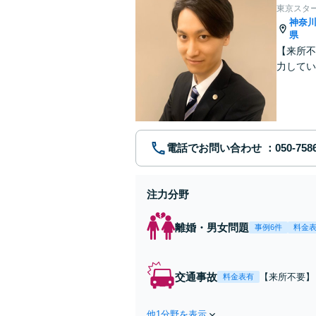
東京スタ
神奈
県
【来所不
力してい
電話でお問い合わせ
注力分野
離婚・男女問題
事例6件
料金
交通事故
【来所不要】
料金表有
失割合・後遺
他1分野を表示