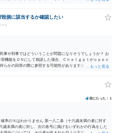
する可能性が高いように思われます。 相手を特定できた場合、
は可能でしょうか？ →訴訟外の交渉で相手方が認めれば負担さ
なった場合は、実際の弁護士費用が認められる場合と認められ
名誉毀損に該当するか確認したい
ょう。
ベート
民事や刑事ではどういうことが問題になりそうでしょうか？ お
学習機能をＯＮにして相談した場合、Ｃｈａｔｇｐｔがｏｐｅｎ
何らかの回答の際に参照する可能性がありますが、個人名や会
抽象化されて回答に織り込まれる可能性が生じるにすぎません
とは思えませんし、名誉棄損として、個人や会社に対する誹謗
われません。 もちろん、誰がその内容をｃｈａｔｇｐｔに入力
、個人や会社の特定をせずに書き込んだことで（おそらく特定
刑事民事の責任に問われることはないでしょう。 私見ながらご
役にたった
1
 確率の％はわかりません 第一八二条（十六歳未満の者に対す
十六歳未満の者に対し、次の各号に掲げるいずれかの行為をした
る場合については、その者が生まれた日より五年以上前の日に