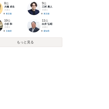
8
9
位
位
大橋 卓生
三村 勇人
弁護士
弁護士
東京都
東京都
10
11
位
位
小杉 和
白井 弘昭
弁護士
弁護士
京都府
愛知県
もっと見る