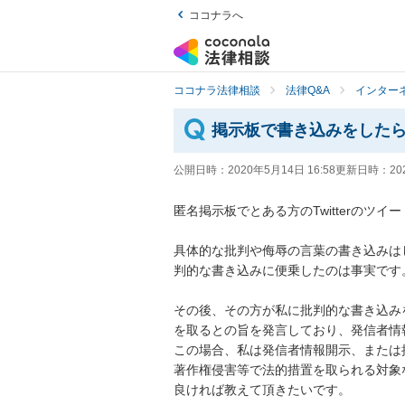
ココナラへ
ココナラ法律相談
法律Q&A
インター
掲示板で書き込みをした
公開日時：
2020年5月14日 16:58
更新日時：
20
匿名掲示板でとある方のTwitterのツイ
具体的な批判や侮辱の言葉の書き込みは
判的な書き込みに便乗したのは事実です。
その後、その方が私に批判的な書き込み
を取るとの旨を発言しており、発信者情報
この場合、私は発信者情報開示、または損
著作権侵害等で法的措置を取られる対象な
良ければ教えて頂きたいです。