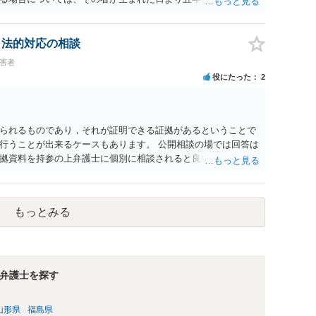
刑又は五十万円以下の罰金に処する。 一 威迫し、偽計を用い
拒まれたにもかかわらず、反復して面会を要求すること。 三
み若しくは約束をして面会を要求すること。 2前項の罪を犯
、法的対応の相談
満の者と面会をした者は、二年以下の拘禁刑又は百万円以下の
被害者
役にたった
2
られるものであり，それが証明できる証拠があるということで
行うことが出来るケースもあります。 公開相談の場では回答は
拠資料を持参の上弁護士に個別に相談されると良いでしょう。
もっとみる
弁護士を探す
山形県
福島県