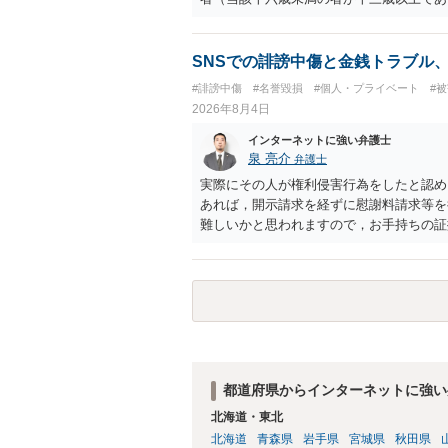
生まれた者に限る。）は、一年以下の拘禁
又は誘惑して面会を要求すること。 二 
金銭その他の利益を供与し、又はその申込
SNSでの誹謗中傷と金銭トラブル
し、よってわいせつの目的で当該十六歳未
#誹謗中傷
#名誉毀損
#個人・プライベート
#
罰金に処する。
2026年8月4日
インターネットに強い弁護士
泉 亮介
弁護士
実際にその人が権利侵害行為をしたと認め
あれば，開示請求を経ずに慰謝料請求等を
難しいかと思われますので，お手持ちの証
都道府県からインターネットに強い
北海道・東北
北海道
青森県
岩手県
宮城県
秋田県