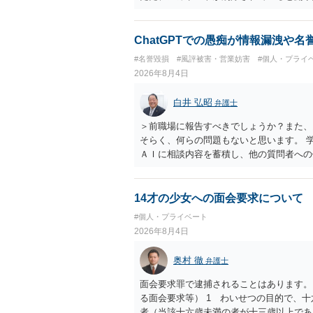
削除されている場合、今から進めても失敗
相手に全ての弁護士費用を負担させること
せることができるでしょう。訴訟で判決と
ChatGPTでの愚痴が情報漏洩や
ない場合があり何ともいえないところでし
#名誉毀損
#風評被害・営業妨害
#個人・プライ
2026年8月4日
白井 弘昭
弁護士
＞前職場に報告すべきでしょうか？また、
そらく、何らの問題もないと思います。 
ＡＩに相談内容を蓄積し、他の質問者への
社名を特定していない限り、一般論として
ので、その情報自体が、秘密情報に当たる
中傷の不特定多数への公開に当たるとも思
14才の少女への面会要求について
したかも第三者にしられることはないので
#個人・プライベート
して書き込んだとしても）、相談者さんが
2026年8月4日
参考まで。
奥村 徹
弁護士
面会要求罪で逮捕されることはあります。
る面会要求等） 1 わいせつの目的で、
者（当該十六歳未満の者が十三歳以上であ