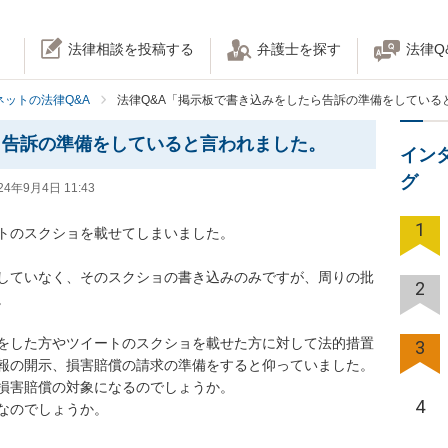
法律相談を投稿する
弁護士を探す
法律Q
ネットの法律Q&A
法律Q&A「掲示板で書き込みをしたら告訴の準備をしている
ら告訴の準備をしていると言われました。
イン
グ
24年9月4日 11:43
1
ートのスクショを載せてしまいました。

していなく、そのスクショの書き込みのみですが、周りの批
2


をした方やツイートのスクショを載せた方に対して法的措置
3
の開示、損害賠償の請求の準備をすると仰っていました。

害賠償の対象になるのでしょうか。

4
のでしょうか。
