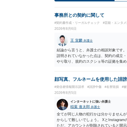
事務所との契約に関して
#契約書作成・リーガルチェック
#芸能・エンタメ
2026年8月6日
王 宣麟
弁護士
結論から言うと、弁護士の相談対象です。
説明されていなかった点は、契約の成立・
やり取り、規約のスクショ等の証拠を集め
行で（もしまだされていないのであれば）
顔写真、フルネームを使用した誹謗
#発信者情報開示請求
#誹謗中傷
#名誉毀損
#
2026年8月5日
インターネットに強い弁護士
稲葉 進太郎
弁護士
全てが同じ人物の犯行かは分かりませんが
からして難しいでしょう。 XとInstag
ただ、アカウントが削除されていると開示