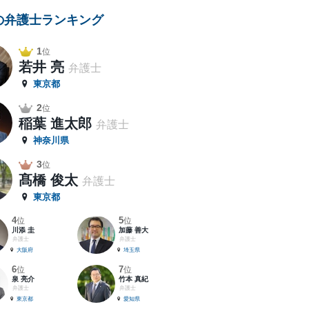
の弁護士ランキング
1
位
若井 亮
弁護士
東京都
2
位
稲葉 進太郎
弁護士
神奈川県
3
位
髙橋 俊太
弁護士
東京都
4
5
位
位
川添 圭
加藤 善大
弁護士
弁護士
大阪府
埼玉県
6
7
位
位
泉 亮介
竹本 真紀
弁護士
弁護士
東京都
愛知県