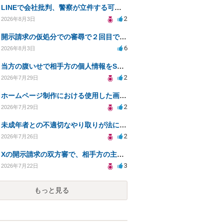
LINEで会社批判、警察が立件する可能性は？
2
2026年8月3日
開示請求の仮処分での審尋で２回目で終わらない場合どうしたらいいですか
6
2026年8月3日
当方の腹いせで相手方の個人情報をSNSで晒してしまい名誉毀損させてしまったかもしれない
2
2026年7月29日
ホームページ制作における使用した画像や文章の著作権について
2
2026年7月29日
未成年者との不適切なやり取りが法に触れる可能性と対処法
2
2026年7月26日
Xの開示請求の双方審で、相手方の主張が口頭ばかりで把握しきれません
3
2026年7月22日
もっと見る