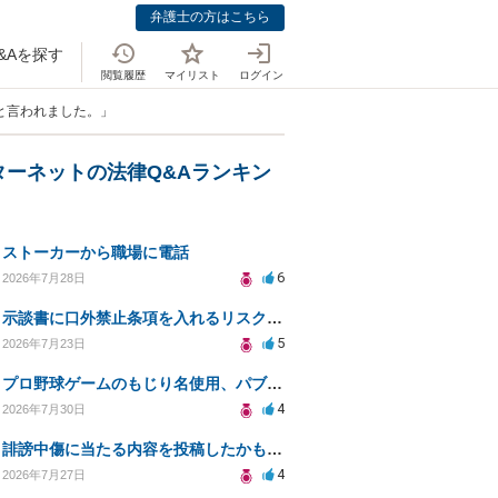
弁護士の方はこちら
&Aを探す
閲覧履歴
マイリスト
ログイン
と言われました。」
ターネットの法律Q&Aランキン
ストーカーから職場に電話
6
2026年7月28日
示談書に口外禁止条項を入れるリスクはありますか？
5
2026年7月23日
プロ野球ゲームのもじり名使用、パブリシティ権の影響は？
4
2026年7月30日
誹謗中傷に当たる内容を投稿したかもしれない。開示請求や民事刑事裁判に発展しうるのか教えて欲しい。
4
2026年7月27日