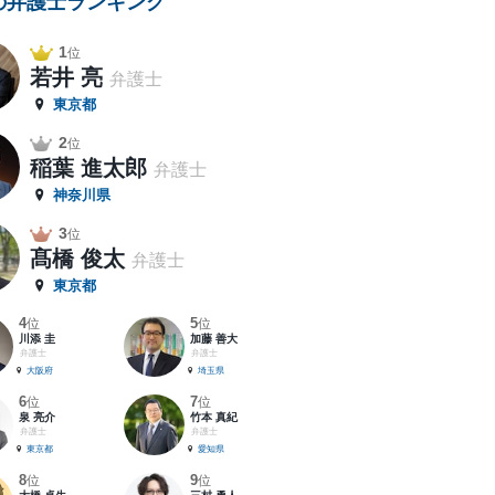
の弁護士ランキング
1
位
若井 亮
弁護士
東京都
2
位
稲葉 進太郎
弁護士
神奈川県
3
位
髙橋 俊太
弁護士
東京都
4
5
位
位
川添 圭
加藤 善大
弁護士
弁護士
大阪府
埼玉県
6
7
位
位
泉 亮介
竹本 真紀
弁護士
弁護士
東京都
愛知県
8
9
位
位