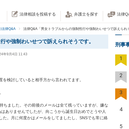
法律相談を投稿する
弁護士を探す
法律Q
法律Q&A
法律Q&A「男女トラブルからの強制性行や強制わいせつで訴えられ
性行や強制わいせつで訴えられそうです。
刑事
24年9月4日 11:43
1
2
を検討していると相手方から言われてます。

3


を持ちました。その前後のメールは全て残っていますが、嫌な
4
為はありませんでしたが、向こうから誕生日おめでとうや人
した。月に何度かはメールをしてましたし、SNSでも常に絡
5