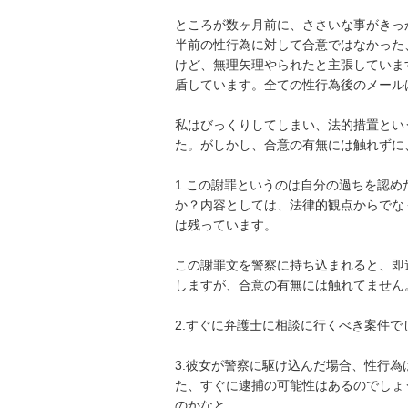
ところが数ヶ月前に、ささいな事がきっ
半前の性行為に対して合意ではなかった
けど、無理矢理やられたと主張していま
盾しています。全ての性行為後のメールは
私はびっくりしてしまい、法的措置とい
た。がしかし、合意の有無には触れずに、
1.この謝罪というのは自分の過ちを認
か？内容としては、法律的観点からでな
は残っています。

この謝罪文を警察に持ち込まれると、即
しますが、合意の有無には触れてません。

2.すぐに弁護士に相談に行くべき案件でし
3.彼女が警察に駆け込んだ場合、性行
た、すぐに逮捕の可能性はあるのでしょ
のかなと。
