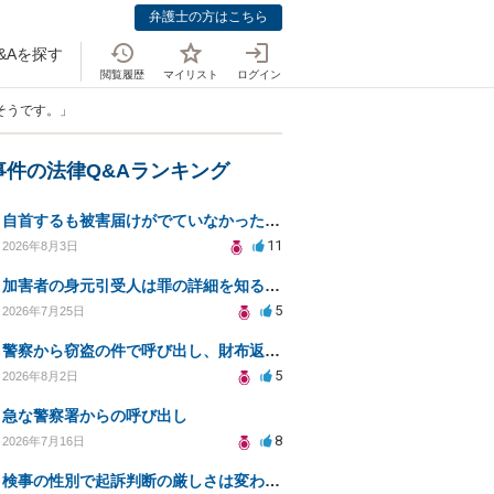
弁護士の方はこちら
&Aを探す
閲覧履歴
マイリスト
ログイン
そうです。」
事件の法律Q&Aランキング
自首するも被害届けがでていなかった場合
11
2026年8月3日
加害者の身元引受人は罪の詳細を知ることができるか？
5
2026年7月25日
警察から窃盗の件で呼び出し、財布返却で自首すべきか？
5
2026年8月2日
急な警察署からの呼び出し
8
2026年7月16日
検事の性別で起訴判断の厳しさは変わるのか知りたい