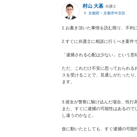
村山 大基
弁護士
京都府
>
京都市中京区
1.お書き頂いた事情を読む限り、不利
2.すぐに弁護士に相談に行くべき案件
「逮捕される心配は少ない」という意味
ただ、これだけ不安に思っておられる
スを受けることで、見通しがたったり
ます。

3.彼女が警察に駆け込んだ場合、性行
また、すぐに逮捕の可能性はあるので
し違うのかなと。

仮に動いたとしても、すぐ逮捕の可能性