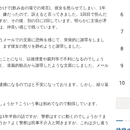
かけで(飲み会の場での発言)、彼女を怒らせてしまい、1年
6
、嫌だったので、訴えると言ってきました。1回目で拒んだ
すが、その後、別の日に2回しています。明らかに主張が矛
、仲良い感じで残っています。

7
うメールでの文面に恐怖を感じて、突発的に謝罪をしまし
まず彼女の怒りを静めようと謝罪しました。

8
めたことになり、以後捜査や裁判等で不利になるのでしょう
9
く、道義的観点から謝罪したような文面にしました。メール
10
逮捕になるのではと不安になっております。しかし、繰り返

ょうか？こういう事は初めてなので動揺しています。

為は1年半前の話ですが、警察はすぐに動くのでしょうか？ま
うか？よく警察は民事不介入と聞きますが、これは少し違う