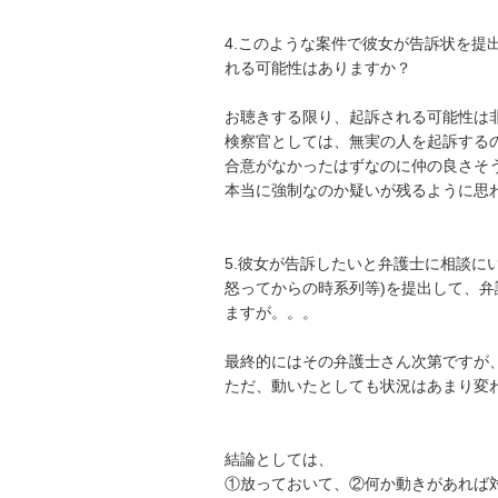
4.このような案件で彼女が告訴状を提
れる可能性はありますか？

お聴きする限り、起訴される可能性は非
検察官としては、無実の人を起訴するの
合意がなかったはずなのに仲の良さそう
本当に強制なのか疑いが残るように思わ
5.彼女が告訴したいと弁護士に相談に
怒ってからの時系列等)を提出して、
ますが。。。

最終的にはその弁護士さん次第ですが、
ただ、動いたとしても状況はあまり変わ
結論としては、

①放っておいて、②何か動きがあれば対