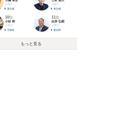
大橋 卓生
三村 勇人
弁護士
弁護士
東京都
東京都
10
11
位
位
小杉 和
白井 弘昭
弁護士
弁護士
京都府
愛知県
もっと見る