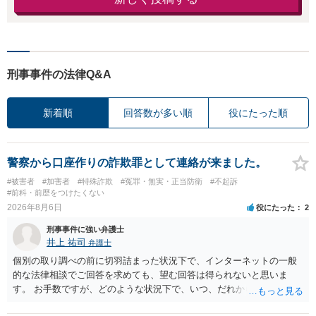
刑事事件の法律Q&A
新着順
回答数が多い順
役にたった順
警察から口座作りの詐欺罪として連絡が来ました。
#被害者
#加害者
#特殊詐欺
#冤罪・無実・正当防衛
#不起訴
#前科・前歴をつけたくない
2026年8月6日
役にたった
2
刑事事件に強い弁護士
井上 祐司
弁護士
個別の取り調べの前に切羽詰まった状況下で、インターネットの一般
的な法律相談でご回答を求めても、望む回答は得られないと思いま
す。 お手数ですが、どのような状況下で、いつ、だれからどのような
経緯で口座の提供を頼まれ開設したか、それによる詐欺等の収益がど