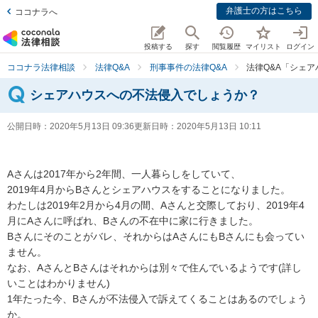
弁護士の方はこちら
ココナラへ
投稿する
探す
閲覧履歴
マイリスト
ログイン
ココナラ法律相談
法律Q&A
刑事事件の法律Q&A
法律Q&A「シェ
シェアハウスへの不法侵入でしょうか？
公開日時：
2020年5月13日 09:36
更新日時：
2020年5月13日 10:11
Aさんは2017年から2年間、一人暮らしをしていて、

2019年4月からBさんとシェアハウスをすることになりました。

わたしは2019年2月から4月の間、Aさんと交際しており、2019年4
月にAさんに呼ばれ、Bさんの不在中に家に行きました。

Bさんにそのことがバレ、それからはAさんにもBさんにも会ってい
ません。

なお、AさんとBさんはそれからは別々で住んでいるようです(詳し
いことはわかりません)

1年たった今、Bさんが不法侵入で訴えてくることはあるのでしょう
か。