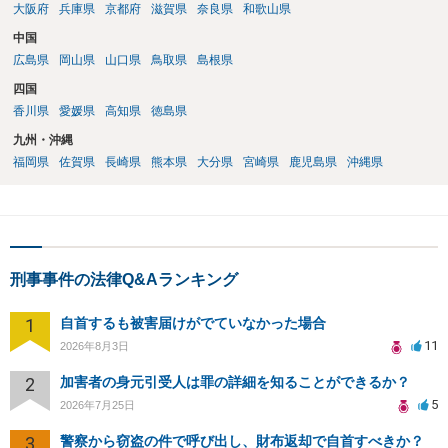
大阪府
兵庫県
京都府
滋賀県
奈良県
和歌山県
中国
広島県
岡山県
山口県
鳥取県
島根県
四国
香川県
愛媛県
高知県
徳島県
九州・沖縄
福岡県
佐賀県
長崎県
熊本県
大分県
宮崎県
鹿児島県
沖縄県
刑事事件の法律Q&Aランキング
1
自首するも被害届けがでていなかった場合
11
2026年8月3日
2
加害者の身元引受人は罪の詳細を知ることができるか？
5
2026年7月25日
3
警察から窃盗の件で呼び出し、財布返却で自首すべきか？