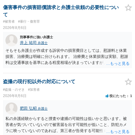
の程度だと聞いているのかということについて、お近くで詳細な法律
相談を受けられたうえで対処方法を探された方がよいと思われます。
傷害事件の損害賠償請求と弁護士依頼の必要性につい
一般論でいえば、任意取り調べの場合、ＩＣレコーダーを持参して取
て
り調べ内容を録音することは必須だと考えます。
#被害者
#暴行・傷害罪
2026年8月6日
刑事事件に強い弁護士
井上 祐司
弁護士
そもそも弁護士が作成する訴状中の損害費目としては、慰謝料と休業
損害、治療費は明確に分けられます。 治療費と休業損害は実額、慰謝
料は交通事故を基準にある程度相場が決まっていますが、全治１０日
間の打撲であれば実際のところ１０～１５万円程度が相場だと思われ
ます。 そうすると、弁護士に依頼した場合はおそらく高い確率で費用
倒れ（回収しても全額弁護士費用となる）となる可能性が高いものと
盗撮の現行犯以外の対応について
予想します。 本人訴訟で進める場合には、すでに刑事手続が終了して
#盗撮・のぞき
#加害者
いる以上、相手方に資力がないことが多く回収できないケースが多い
2026年8月6日
役にたった
1
（そのため、刑事事件の手続き中に、不本意ではあっても加害者の身
体拘束と、処分待ちという状況を利用して、被害弁償を受けておくこ
肥田 弘昭
弁護士
とが有効である場合が多い）ことを考慮しておく必要があります。
私の弁護経験からすると捜査や逮捕の可能性は低いかと思います。被
害者が気づいていないので被害届を出す可能性が低いこと、防犯カメ
ラに映っていないのであれば、第三者が告発する可能性も低いこと、