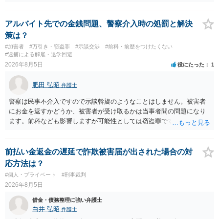
証拠は削除されていることからです。但し、「電車内で携帯で対面に
座る女性を盗撮(全体像写真1枚と5秒程度の動画)してしまいました。下
着や胸など強調したものではありません。」とありますが、少なくと
アルバイト先での金銭問題、警察介入時の処罰と解決
も捜査段階では性的姿態等撮影罪の被疑事実で逮捕勾留されるケース
策は？
が私の弁護経験では多くなった印象です（最終的には不起訴ないし各
#加害者
#万引き・窃盗罪
#示談交渉
#前科・前歴をつけたくない
都道府県の迷惑防止条例違反になることもあります）。2度としないこ
#逮捕による解雇・退学回避
とをお勧めいたします。ご参考にしてください。
2026年8月5日
役にたった
1
肥田 弘昭
弁護士
警察は民事不介入ですので示談斡旋のようなことはしません。被害者
にお金を返すかどうか、被害者が受け取るかは当事者間の問題になり
ます。前科なども影響しますが可能性としては窃盗罪ですので、逮捕
勾留や略式起訴などの可能性もあります。ご参考にしてください。
前払い金返金の遅延で詐欺被害届が出された場合の対
応方法は？
#個人・プライベート
#刑事裁判
2026年8月5日
借金・債務整理に強い弁護士
白井 弘昭
弁護士