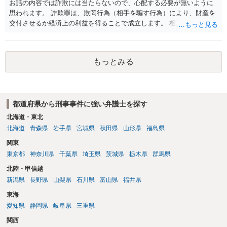
お話の内容では詐欺には当たらないので、心配する必要が無いように
思われます。 詐欺罪は、欺罔行為（相手を騙す行為）により、財産を
交付させるか経済上の利益を得ることで成立します。 相談者さんは、
お金が返金できないというだけで、何ら相手を騙していません。 です
ので、詐欺罪の実行行為性が無く罪に問うことはできません。 おそら
く、相手が真実を話せば警察も取り合わないと思いますが、虚偽の内
もっとみる
容を述べた場合は、捜査はあるかもしれません。 ただし、捜査におい
て、真実を説明すれば、「ちゃんと返しなさいよ」程度の注意で済む
ことだと思われます。 また、返せるお金が無いのであれば、返せない
のは致し方ありません。真摯に分割して支払うことを相手に告げてい
都道府県から刑事事件に強い弁護士を探す
くのみでしょう。 以上、ご参考まで。
北海道・東北
北海道
青森県
岩手県
宮城県
秋田県
山形県
福島県
関東
東京都
神奈川県
千葉県
埼玉県
茨城県
栃木県
群馬県
北陸・甲信越
新潟県
長野県
山梨県
石川県
富山県
福井県
東海
愛知県
静岡県
岐阜県
三重県
関西