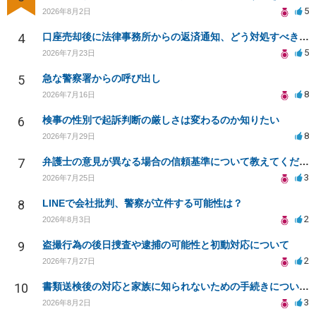
5
2026年8月2日
4
口座売却後に法律事務所からの返済通知、どう対処すべきか？
5
2026年7月23日
5
急な警察署からの呼び出し
8
2026年7月16日
6
検事の性別で起訴判断の厳しさは変わるのか知りたい
8
2026年7月29日
7
弁護士の意見が異なる場合の信頼基準について教えてください
3
2026年7月25日
8
LINEで会社批判、警察が立件する可能性は？
2
2026年8月3日
9
盗撮行為の後日捜査や逮捕の可能性と初動対応について
2
2026年7月27日
10
書類送検後の対応と家族に知られないための手続きについて相談
3
2026年8月2日