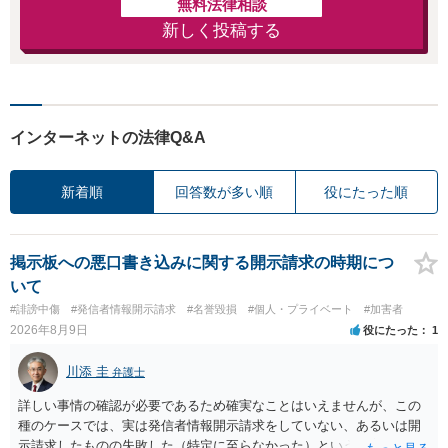
無料法律相談
新しく投稿する
インターネットの法律Q&A
新着順
回答数が多い順
役にたった順
掲示板への悪口書き込みに関する開示請求の時期につ
いて
#誹謗中傷
#発信者情報開示請求
#名誉毀損
#個人・プライベート
#加害者
2026年8月9日
役にたった
1
川添 圭
弁護士
詳しい事情の確認が必要であるため確実なことはいえませんが、この
種のケースでは、実は発信者情報開示請求をしていない、あるいは開
示請求したものの失敗した（特定に至らなかった）という事案が比較