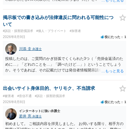
的多いです（特に、発信者情報開示請求を行ったことを誇示するよう
な投稿をする場合にはなおさら）。
掲示板での書き込みが法律違反に問われる可能性につ
いて
#訴訟・損害賠償請求
#個人・プライベート
#加害者
2026年8月9日
役にたった
1
川添 圭
弁護士
投稿したのは、ご質問のかぎ括弧でくくられた3つ（「売掛金返済のた
めに…」「どれのことを…」「調べたけど…」）ということでしょう
か。そうであれば、その記載だけでは発信者情報開示請求が認められ
るような内容ではありません（申し立ててもほぼ門前払いに近い）。
ただ、「328が名誉毀損、偽計業務妨害、侮辱罪、ストーカー等に関す
る法律違反に該当するといわれ」とのことですので、ご質問に書かれ
出会いサイト身体目的、ヤリモク、不当請求
ていない何らかの背景事情があれば、回答は180度変わるかもしれませ
#被害者
#音信不通
#訴訟・損害賠償請求
ん。公開の場で詳細を投稿することは不適当と思われますので、弁護
2026年8月8日
役にたった
1
士へ直接相談した方がよいでしょう。
インターネットに強い弁護士
若井 亮
弁護士
初めまして。 ご相談内容を拝見しました。 お伺いする限り、相手方の