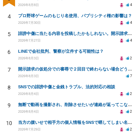
4
2026年8月8日
4
プロ野球ゲームのもじり名使用、パブリシティ権の影響は？
4
2026年7月30日
5
誹謗中傷に当たる内容を投稿したかもしれない。開示請求や民事刑事裁判に発展しうるのか教えて欲しい。
4
2026年7月27日
6
LINEで会社批判、警察が立件する可能性は？
2
2026年8月3日
7
開示請求の仮処分での審尋で２回目で終わらない場合どうしたらいいですか
7
2026年8月3日
8
SNSでの誹謗中傷と金銭トラブル、法的対応の相談
2
2026年8月4日
9
無断で動画を撮影され、削除させたいが連絡が返ってこない。
2
2026年8月4日
10
当方の腹いせで相手方の個人情報をSNSで晒してしまい名誉毀損させてしまったかもしれない
2
2026年7月29日