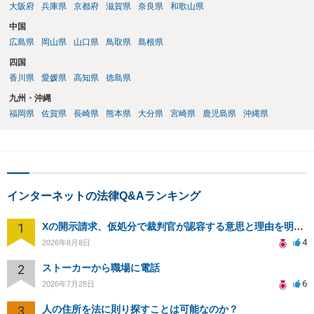
大阪府
兵庫県
京都府
滋賀県
奈良県
和歌山県
中国
広島県
岡山県
山口県
鳥取県
島根県
四国
香川県
愛媛県
高知県
徳島県
九州・沖縄
福岡県
佐賀県
長崎県
熊本県
大分県
宮崎県
鹿児島県
沖縄県
インターネットの法律Q&Aランキング
1
Xの開示請求、仮処分で裁判官が認容する意思と理由を明確化しても、相手側は争って引き延ばしますか
4
2026年8月8日
2
ストーカーから職場に電話
6
2026年7月28日
3
人の住所を法に則り探すことは可能なのか？