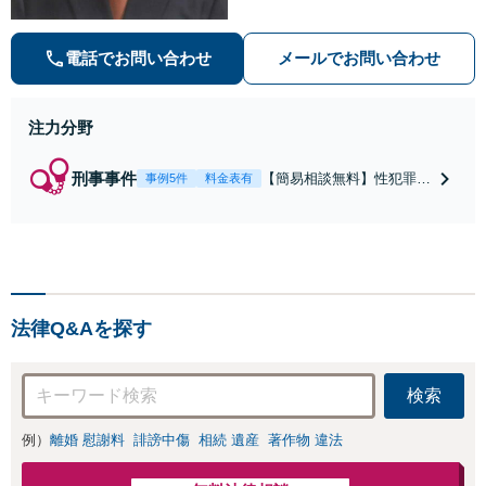
法・青少年条例）・ネット犯罪（名
誉毀損・わいせつ物・不正アクセス
等）に非常に詳しい弁護士です
電話でお問い合わせ
メールでお問い合わせ
注力分野
刑事事件
【簡易相談無料】性犯罪
事例5件
料金表有
（不同意性交・不同意わい
せつ）・福祉犯（児童ポル
ノ・児童買春・児童福祉
法・青少年条例）・ネット
犯罪（名誉毀損・わいせつ
物・不正アクセス・リベン
法律Q&Aを探す
ジポルノ罪等）に非常に詳
しい弁護士です
検索
例）
離婚 慰謝料
誹謗中傷
相続 遺産
著作物 違法