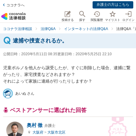
弁護士の方はこちら
ココナラへ
投稿する
探す
閲覧履歴
マイリスト
ログイン
ココナラ法律相談
法律Q&A
インターネットの法律Q&A
法律Q&A
逮捕や捜査されるか。
公開日時：
2020年5月11日 08:35
更新日時：
2020年5月25日 22:10
児童ポルノを他人から譲受したが、すぐに削除した場合、逮捕に繋
がったり、家宅捜査などされますか？

それによって家族に連絡が行ったりしますか？
あいぬ さん
ベストアンサーに選ばれた回答
奥村 徹
弁護士
大阪府
>
大阪市北区