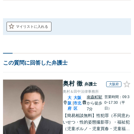
マイリストに入れる
この質問に回答した弁護士
奥村 徹
弁護士
大阪府
奥村＆田中法律事務所
南森町駅
営業時間：09:3
大
大阪
0~17:30（平
阪
市北
から徒歩
|
府
区
日）
7分
【簡易相談無料】性犯罪（不同意わ
いせつ・性的姿態撮影罪）・福祉犯
（児童ポルノ・児童買春・児童福祉