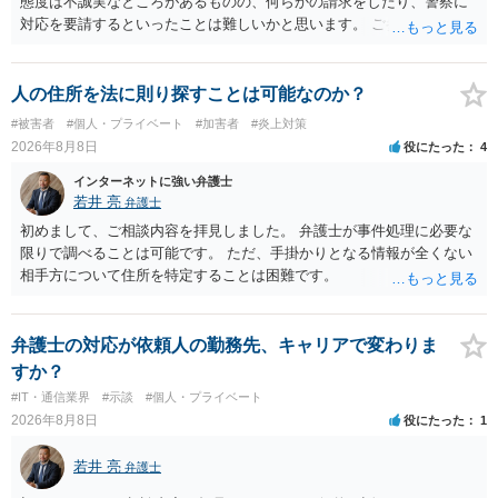
態度は不誠実なところがあるものの、何らかの請求をしたり、警察に
対応を要請するといったことは難しいかと思います。 ご参考になれば
幸いです。
人の住所を法に則り探すことは可能なのか？
#被害者
#個人・プライベート
#加害者
#炎上対策
2026年8月8日
役にたった
4
インターネットに強い弁護士
若井 亮
弁護士
初めまして、ご相談内容を拝見しました。 弁護士が事件処理に必要な
限りで調べることは可能です。 ただ、手掛かりとなる情報が全くない
相手方について住所を特定することは困難です。
弁護士の対応が依頼人の勤務先、キャリアで変わりま
すか？
#IT・通信業界
#示談
#個人・プライベート
2026年8月8日
役にたった
1
若井 亮
弁護士