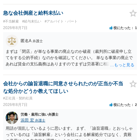
の確保の他に何か企業側にメリットがあるのでしょうか？ →企業側の
メリットは分かりかねますが、ご質問者様が業務を受託する側のお立
急な会社倒産と給料未払い
場であれば、自動更新で契約が延長されると、企業側は報酬を支払う
#不当解雇
#給与未払い
#アルバイト・パート
義務を負うことになるので（ご質問者様も業務を提供する義務を負
2026年8月7日
役にたった
1
う）、放置をすることは望ましい状態ではないと思料いたします。
匿名A
弁護士
まずは「閉店」が単なる事業の廃止なのか破産（裁判所に破産申し立
てをする公的手続）なのかを確認してください。 単なる事業の廃止で
あれば賃金の支払義務はありますのでまずは労基署に相談してくださ
い。破産申立てであれば破産手続きの中で破産管財人から（全額は難
しいかもしれませんが）賃金などの労働債権は他の債務より優先して
支払われます。ただし支払までにかなり時間がかかるでしょう。 さら
会社からの諭旨退職に同意させられたのが正当か不当
に、「独立行政法人労働者健康安全機構 」という公的機関が未払賃金
な処分かどうか教えてほしい
の立替事業を行っています。詳しくは、同機構の＜未払賃金立替払相
#正社員・契約社員
談コーナー＞ TEL 044-431-8663 相談時間：土日祝日を除く9:15～1
2026年8月7日
役にたった
2
7:00 に相談してみてください。同じように未払となった他の従業員の
方がいれば一緒に相談してみるといいでしょう。
労働・雇用に強い弁護士
浜田 宏
弁護士
用語が混乱しているように思います。 まず、「諭旨退職」とおっしゃ
っているのは「諭旨解雇」という会社による解雇処分ではなく、貴殿