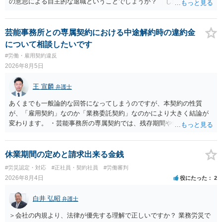
の意思による自主的な退職ということでしょうか？ しかし、記載さ
れた経緯からすると、事実上は解雇処分であると解する余地がありま
す。 その場合、解雇には客観的で合理的な理由が必要であり、かつ
解雇という処分が社会通念上相当と認められない限り、解雇は無効で
芸能事務所との専属契約における中途解約時の違約金
す。 結局、貴殿のネット炎上の内容や原因、勤務先に与えた影響な
について相談したいです
どを具体的に検討しなければ、何とも申し上げることができません。
#労働・雇用契約違反
また、育児休業法関係の問題もあるかもしれません。 ある程度労働
2026年8月5日
法に関する専門的な知識が必要な事案ですので、一度、お近くの弁護
士にご相談下さい。
王 宣麟
弁護士
あくまでも一般論的な回答になってしまうのですが、本契約の性質
が、「雇用契約」なのか「業務委託契約」なのかにより大きく結論が
変わります。 ・芸能事務所の専属契約では、残存期間や報酬額、投下
コストを基準に違約金や損害金を設定する例はあります。ただし、実
務上よくあるからといって当然に適法という意味ではなく、実際の損
害との対応関係や合理性が重要です。 ・違約金に上限がなくても、常
休業期間の定めと請求出来る金銭
に有効になるわけではありません。契約が労働契約に近い実態なら労
#労災認定・対応
#正社員・契約社員
#労働審判
基法16条で無効となる余地があり、そうでなくても、金額が事務所の
2026年8月4日
役にたった
2
損害と比べて過大なら無効や減額が争点になります。 ・契約前の修正
交渉は一般的です。 交渉の方向としては、上限額を設ける、実損害ベ
白井 弘昭
弁護士
ースにする、算定根拠を明確化する、違約金ではなく「合理的な実
費・未回収費用のみ」に限定する、などが典型です。 ・弁護士に契約
＞会社の内規より、法律が優先する理解で正しいですか？ 業務労災で