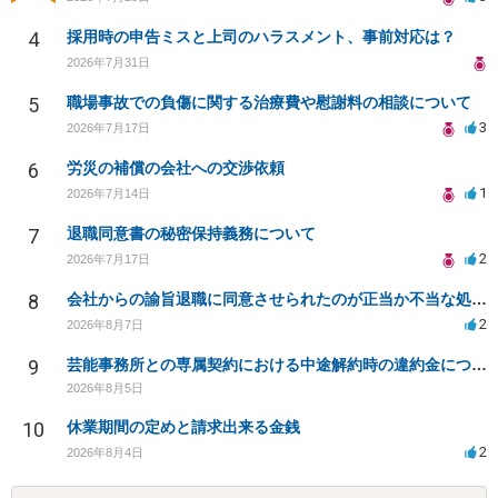
4
採用時の申告ミスと上司のハラスメント、事前対応は？
2026年7月31日
5
職場事故での負傷に関する治療費や慰謝料の相談について
3
2026年7月17日
6
労災の補償の会社への交渉依頼
1
2026年7月14日
7
退職同意書の秘密保持義務について
2
2026年7月17日
8
会社からの諭旨退職に同意させられたのが正当か不当な処分かどうか教えてほしい
2
2026年8月7日
9
芸能事務所との専属契約における中途解約時の違約金について相談したいです
2026年8月5日
10
休業期間の定めと請求出来る金銭
2
2026年8月4日