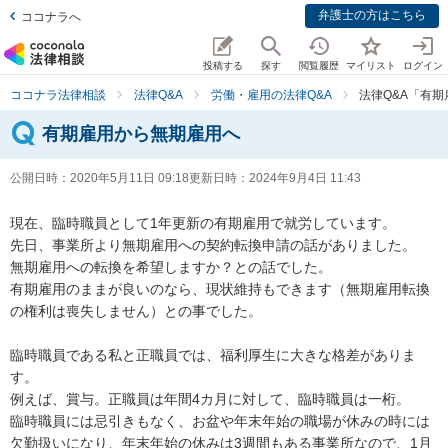
弁護士の方はこちら
ココナラへ
投稿する
探す
閲覧履歴
マイリスト
ログイン
ココナラ法律相談
法律Q&A
労働・雇用の法律Q&A
法律Q&A「有
有期雇用から無期雇用へ
公開日時：
2020年5月11日 09:18
更新日時：
2024年9月4日 11:43
現在、臨時職員として1年更新の有期雇用で就労しています。

先日、事業所より無期雇用への契約転換申請の話がありました。

無期雇用への転換を希望しますか？との話でした。

有期雇用のままが良いのなら、現状維持もできます（無期雇用転換
の権利は喪失しません）との事でした。

臨時職員である私と正職員では、福利厚生に大きな格差がありま
す。

例えば、賞与。正職員は年間4カ月に対して、臨時職員は一桁。

臨時職員には忌引きもなく、お盆や年末年始の職場が休みの時には
欠勤扱いになり、年末年始の休みは3週間もある事業所なので、1月