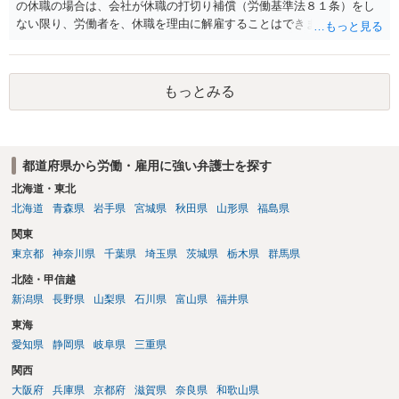
前に契約書の内容をレビューしてもらう価値は十分にあると思われま
の休職の場合は、会社が休職の打切り補償（労働基準法８１条）をし
す。 争点は、契約類型が雇用か業務委託か、実態として労働者性があ
ない限り、労働者を、休職を理由に解雇することはできません（労働
るか、解除事由が双方にどう定められているか、違約金の算定根拠が
基準法19条）。 会社の就業規則にて定められている休職期間及び休職
合理的か、という複数論点に分かれます。契約前なら、交渉のパワー
期間満了による退職は、業務労災への適用はありませんので、ご安心
バランスの問題もありますが、修正余地があるうえ、後から争うより
ください。 仮に会社が打切り補償をせずに解雇した場合は、不当解雇
コストを抑えやすいので、資料等を持参の上弁護士に確認されること
もっとみる
に当たります。 ＞労災の休業補償と、所得補償保険の保険金とは別
をお勧めします。 ・事務所側の解除でも、解除理由によってはタレン
に、受け取れる金銭はありますでしょうか？ 業務労災の場合は、会社
ト側に損害賠償が発生する建付けになっていることはあります。ただ
の安全配慮義務違反が認められると解されますので、会社の損害賠償
し、事務所側が一方的に解除したのにタレントへ違約金を課す設計
責任（治療費、通院慰謝料、入院費、入院慰謝料、後遺障害慰謝料、
は、合理性や対価性を欠くとして争いやすいです。逆に、タレント側
都道府県から労働・雇用に強い弁護士を探す
逸失利益等）が認められる可能性が高いと思われます。 また、業務労
の重大な契約違反がある場合は、実損害の範囲で請求される可能性は
災での第三者行為傷害（同僚の不注意等による事故）の場合は、当該
北海道・東北
あります。
第三者の賠償責任も考えられます。 労災で支払われた分は、損害額か
北海道
青森県
岩手県
宮城県
秋田県
山形県
福島県
ら控除（損益相殺）されますが、それを超えた部分は、会社もしく
関東
は、第三者から支払ってもらうことになります。 会社等との交渉が必
東京都
神奈川県
千葉県
埼玉県
茨城県
栃木県
群馬県
要になると思います（良い会社でしたら、自ら話してくると思います
が・・・）。極めて専門的な話ですので、詳細もしくは対応を最寄り
北陸・甲信越
の弁護士にご相談ください。 以上、ご参考まで。
新潟県
長野県
山梨県
石川県
富山県
福井県
東海
愛知県
静岡県
岐阜県
三重県
関西
大阪府
兵庫県
京都府
滋賀県
奈良県
和歌山県