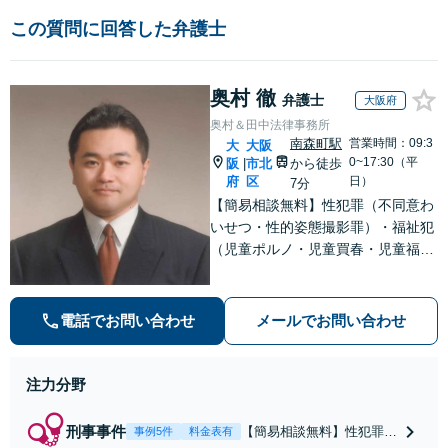
この質問に回答した弁護士
奥村 徹
弁護士
大阪府
奥村＆田中法律事務所
南森町駅
営業時間：09:3
大
大阪
0~17:30（平
阪
市北
から徒歩
|
府
区
日）
7分
【簡易相談無料】性犯罪（不同意わ
いせつ・性的姿態撮影罪）・福祉犯
（児童ポルノ・児童買春・児童福祉
法・青少年条例）・ネット犯罪（名
誉毀損・わいせつ物・不正アクセス
等）に非常に詳しい弁護士です
電話でお問い合わせ
メールでお問い合わせ
注力分野
刑事事件
【簡易相談無料】性犯罪
事例5件
料金表有