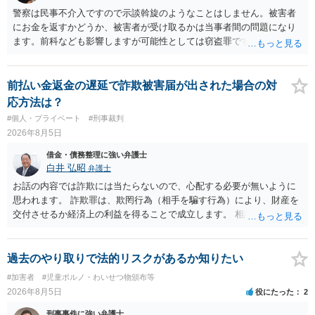
警察は民事不介入ですので示談斡旋のようなことはしません。被害者
にお金を返すかどうか、被害者が受け取るかは当事者間の問題になり
ます。前科なども影響しますが可能性としては窃盗罪ですので、逮捕
勾留や略式起訴などの可能性もあります。ご参考にしてください。
前払い金返金の遅延で詐欺被害届が出された場合の対
応方法は？
#個人・プライベート
#刑事裁判
2026年8月5日
借金・債務整理に強い弁護士
白井 弘昭
弁護士
お話の内容では詐欺には当たらないので、心配する必要が無いように
思われます。 詐欺罪は、欺罔行為（相手を騙す行為）により、財産を
交付させるか経済上の利益を得ることで成立します。 相談者さんは、
お金が返金できないというだけで、何ら相手を騙していません。 です
ので、詐欺罪の実行行為性が無く罪に問うことはできません。 おそら
く、相手が真実を話せば警察も取り合わないと思いますが、虚偽の内
過去のやり取りで法的リスクがあるか知りたい
容を述べた場合は、捜査はあるかもしれません。 ただし、捜査におい
#加害者
#児童ポルノ・わいせつ物頒布等
て、真実を説明すれば、「ちゃんと返しなさいよ」程度の注意で済む
2026年8月5日
役にたった
2
ことだと思われます。 また、返せるお金が無いのであれば、返せない
のは致し方ありません。真摯に分割して支払うことを相手に告げてい
刑事事件に強い弁護士