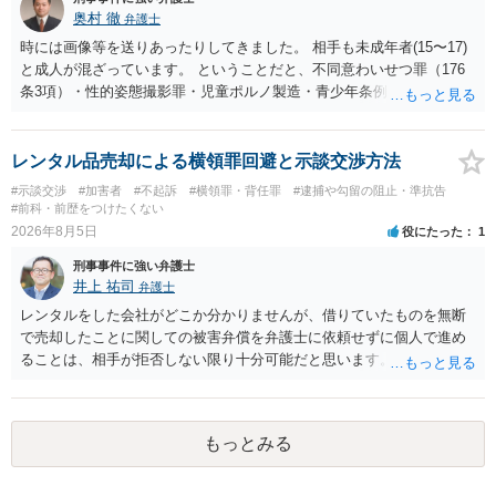
くのみでしょう。 以上、ご参考まで。
奥村 徹
弁護士
時には画像等を送りあったりしてきました。 相手も未成年者(15〜17)
と成人が混ざっています。 ということだと、不同意わいせつ罪（176
条3項）・性的姿態撮影罪・児童ポルノ製造・青少年条例違反（わいせ
つ行為 児童ポルノ要求）などが検討されます。 重い罪もあるの
で、警察にバレれば、それなりの捜査を受けるでしょう。
レンタル品売却による横領罪回避と示談交渉方法
#示談交渉
#加害者
#不起訴
#横領罪・背任罪
#逮捕や勾留の阻止・準抗告
#前科・前歴をつけたくない
2026年8月5日
役にたった
1
刑事事件に強い弁護士
井上 祐司
弁護士
レンタルをした会社がどこか分かりませんが、借りていたものを無断
で売却したことに関しての被害弁償を弁護士に依頼せずに個人で進め
ることは、相手が拒否しない限り十分可能だと思います。 見積を出し
てもらって、それが妥当か（正規品の市場価格と大きく齟齬がない
か）、弁護士に法律相談において助言をもらえば足りるでしょう。
もっとみる