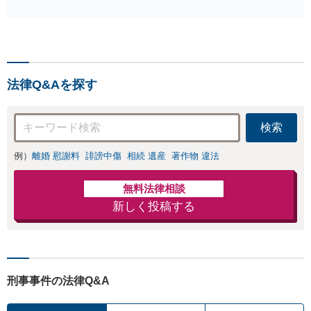
（不同意性交・不同意わい
せつ）・福祉犯（児童ポル
ノ・児童買春・児童福祉
法・青少年条例）・ネット
犯罪（名誉毀損・わいせつ
物・不正アクセス・リベン
法律Q&Aを探す
ジポルノ罪等）に非常に詳
しい弁護士です
検索
例）
離婚 慰謝料
誹謗中傷
相続 遺産
著作物 違法
無料法律相談
新しく投稿する
刑事事件の法律Q&A