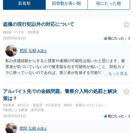
新着順
回答数が多い順
役にたった順
盗撮の現行犯以外の対応について
#盗撮・のぞき
#加害者
2026年8月6日
役にたった
1
肥田 弘昭
弁護士
私の弁護経験からすると捜査や逮捕の可能性は低いかと思います。被
害者が気づいていないので被害届を出す可能性が低いこと、防犯カメ
ラに映っていないのであれば、第三者が告発する可能性も低いこと、
証拠は削除されていることからです。但し、「電車内で携帯で対面に
座る女性を盗撮(全体像写真1枚と5秒程度の動画)してしまいました。下
着や胸など強調したものではありません。」とありますが、少なくと
アルバイト先での金銭問題、警察介入時の処罰と解決
も捜査段階では性的姿態等撮影罪の被疑事実で逮捕勾留されるケース
策は？
が私の弁護経験では多くなった印象です（最終的には不起訴ないし各
#加害者
#万引き・窃盗罪
#示談交渉
#前科・前歴をつけたくない
都道府県の迷惑防止条例違反になることもあります）。2度としないこ
#逮捕による解雇・退学回避
とをお勧めいたします。ご参考にしてください。
2026年8月5日
役にたった
1
肥田 弘昭
弁護士