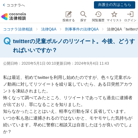
弁護士の方はこちら
ココナラへ
投稿する
探す
閲覧履歴
マイリスト
ログイン
ココナラ法律相談
法律Q&A
刑事事件の法律Q&A
法律Q&A「twi
twitterの児童ポルノのリツイート。今後、どうす
ればいいですか？
公開日時：
2020年5月1日 00:10
更新日時：
2024年9月4日 11:43
私は最近、初めてtwitterを利用し始めたのですが、色々な児童ポル
ノ動画に対してリツイートを繰り返していたら、ある日突然アカウ
ントを凍結されました。

怖くなって調べてみたところ、リツイートであっても過去に逮捕者
が出ており、罪になることを知りました。

知らなかったこととはいえ、軽率な行動を深く反省しています。

いつか私も急に逮捕されるのではないかと、モヤモヤした気持ちが
続いています。早めに警察に相談又は自首したほうが良いのでしょ
か？