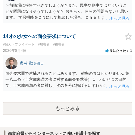
＞前職場に報告すべきでしょうか？また、民事や刑事ではどういうこ
とが問題になりそうでしょうか？ おそらく、何らの問題もないと思い
ます。 学習機能をＯＮにして相談した場合、Ｃｈａｔｇｐｔがｏｐｅ
ｎＡＩに相談内容を蓄積し、他の質問者への何らかの回答の際に参照
する可能性がありますが、個人名や会社名を特定していない限り、一
般論として抽象化されて回答に織り込まれる可能性が生じるにすぎま
14才の少女への面会要求について
せんので、その情報自体が、秘密情報に当たるとは思えませんし、名
#個人・プライベート
#加害者
#被害者
誉棄損として、個人や会社に対する誹謗中傷の不特定多数への公開に
2026年8月4日
役にたった
1
当たるとも思われません。 もちろん、誰がその内容をｃｈａｔｇｐｔ
に入力したかも第三者にしられることはないので、個人や会社の特定
奥村 徹
弁護士
をせずに書き込んだことで（おそらく特定して書き込んだとして
も）、相談者さんが刑事民事の責任に問われることはないでしょう。
面会要求罪で逮捕されることはあります。 確率の％はわかりません 第
私見ながらご参考まで。
一八二条（十六歳未満の者に対する面会要求等） 1 わいせつの目的
で、十六歳未満の者に対し、次の各号に掲げるいずれかの行為をした
者（当該十六歳未満の者が十三歳以上である場合については、その者
が生まれた日より五年以上前の日に生まれた者に限る。）は、一年以
下の拘禁刑又は五十万円以下の罰金に処する。 一 威迫し、偽計を用
もっとみる
い又は誘惑して面会を要求すること。 二 拒まれたにもかかわらず、
反復して面会を要求すること。 三 金銭その他の利益を供与し、又は
その申込み若しくは約束をして面会を要求すること。 2前項の罪を犯
し、よってわいせつの目的で当該十六歳未満の者と面会をした者は、
都道府県からインターネットに強い弁護士を探す
二年以下の拘禁刑又は百万円以下の罰金に処する。