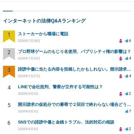
インターネットの法律Q&Aランキング
1
ストーカーから職場に電話
6
2026年7月28日
2
プロ野球ゲームのもじり名使用、パブリシティ権の影響は？
4
2026年7月30日
3
誹謗中傷に当たる内容を投稿したかもしれない。開示請求や民事刑事裁判に発展しうるのか教えて欲しい。
4
2026年7月27日
4
LINEで会社批判、警察が立件する可能性は？
2
2026年8月3日
5
開示請求の仮処分での審尋で２回目で終わらない場合どうしたらいいですか
7
2026年8月3日
6
SNSでの誹謗中傷と金銭トラブル、法的対応の相談
2
2026年8月4日