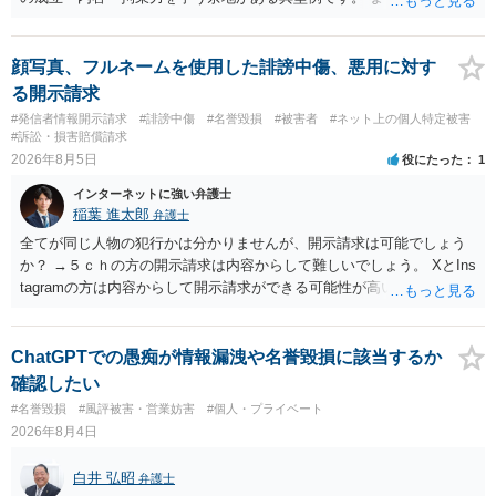
のやり取り、規約のスクショ等の証拠を集めて、弁護士に相談されて
みてはいかがでしょうか。 また同時並行で（もしまだされていないの
であれば）書面で退所意思の明確化はしておくべきだと考えます。
顔写真、フルネームを使用した誹謗中傷、悪用に対す
る開示請求
#発信者情報開示請求
#誹謗中傷
#名誉毀損
#被害者
#ネット上の個人特定被害
#訴訟・損害賠償請求
2026年8月5日
役にたった
1
インターネットに強い弁護士
稲葉 進太郎
弁護士
全てが同じ人物の犯行かは分かりませんが、開示請求は可能でしょう
か？ →５ｃｈの方の開示請求は内容からして難しいでしょう。 XとIns
tagramの方は内容からして開示請求ができる可能性が高いでしょう。
ただ、アカウントが削除されていると開示請求は失敗する可能性が高
いでしょう。７月中にアカウントが削除されている場合、今から進め
ても失敗する可能性が高いように思われます。 相手を特定できた場
ChatGPTでの愚痴が情報漏洩や名誉毀損に該当するか
合、相手に全ての弁護士費用を負担させることは可能でしょうか？ →
確認したい
訴訟外の交渉で相手方が認めれば負担させることができるでしょう。
#名誉毀損
#風評被害・営業妨害
#個人・プライベート
訴訟で判決となった場合は、実際の弁護士費用が認められる場合と認
2026年8月4日
められない場合があり何ともいえないところでしょう。
白井 弘昭
弁護士