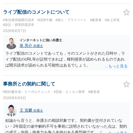
ライブ配信のコメントについて
#発信者情報開示請求
#誹謗中傷
#個人・プライベート
#被害者
#炎上対策
#訴訟・損害賠償請求
2026年8月7日
インターネットに強い弁護士
泉 亮介
弁護士
ライブ配信のコメントであっても，そのコメントがされた日時や，ラ
イブ配信のURL等が証明できれば，権利侵害が認められるものであれ
ば開示請求が認められる可能性はあるでしょう。
事務所との契約に関して
#契約書作成・リーガルチェック
#芸能・エンタメ業界
#被害者
2026年8月6日
王 宣麟
弁護士
結論から言うと、弁護士の相談対象です。 契約書が交付されていな
い・2年固定の途中解約不可を事前に説明されていなかった点は、契約
の成立・内容・拘束力を争う余地がある典型例です。 まずは、運営と