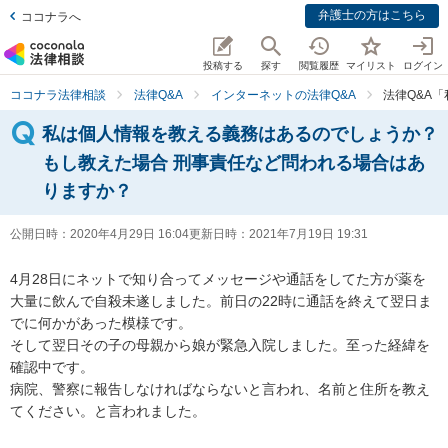
弁護士の方はこちら
ココナラへ
投稿する
探す
閲覧履歴
マイリスト
ログイン
ココナラ法律相談
法律Q&A
インターネットの法律Q&A
法律Q&A
私は個人情報を教える義務はあるのでしょうか？
もし教えた場合 刑事責任など問われる場合はあ
りますか？
公開日時：
2020年4月29日 16:04
更新日時：
2021年7月19日 19:31
4月28日にネットで知り合ってメッセージや通話をしてた方が薬を
大量に飲んで自殺未遂しました。前日の22時に通話を終えて翌日ま
でに何かがあった模様です。

そして翌日その子の母親から娘が緊急入院しました。至った経緯を
確認中です。

病院、警察に報告しなければならないと言われ、名前と住所を教え
てください。と言われました。
