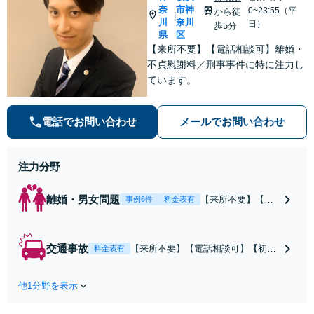
奈
市神
0~23:55（平
から徒
|
川
奈川
日）
歩5分
県
区
【来所不要】【電話相談可】離婚・
不貞慰謝料／刑事事件に特に注力し
ています。
電話でお問い合わせ
メールでお問い合わせ
注力分野
離婚・男女問題
【来所不要】【電
事例6件
料金表有
話相談可】親権／
婚姻費用／不倫慰
謝料／別居などの
交通事故
【来所不要】【電話相談可】【初回
料金表有
争点を整理し、見
相談無料】治療中から、賠償額・過
通しと方針を提示
失割合・後遺障害の見通しを整理
します。
他1分野を表示
し、納得感ある解決を目指します。