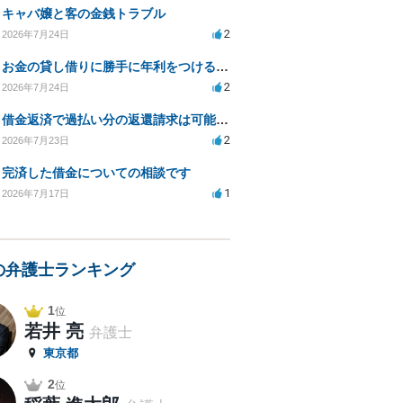
キャバ嬢と客の金銭トラブル
2
2026年7月24日
お金の貸し借りに勝手に年利をつけるのはどうなのか
2
2026年7月24日
借金返済で過払い分の返還請求は可能か？証拠不十分でも弁護士に相談したい
2
2026年7月23日
完済した借金についての相談です
1
2026年7月17日
の弁護士ランキング
1
位
若井 亮
弁護士
東京都
2
位