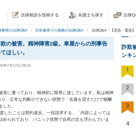
法律相談を投稿する
弁護士を探す
法律Q
務整理の法律Q&A
詐欺被害での債務の法律Q&A
法律Q&A「【至急・緊急
欺の被害。精神障害2級。車屋からの刑事告
詐欺
めてほしい。
ンキ
26年7月17日 09:32
1
2
被害に遭っており、精神的に限界に達しています。私は精神
おり、正常な判断ができない状態で「名義を貸すだけで報酬
3
した。

に渡したことは契約違反。一括請求する」「内容によっては
詰められており、パニック状態で自死の念も浮かんでいま
4