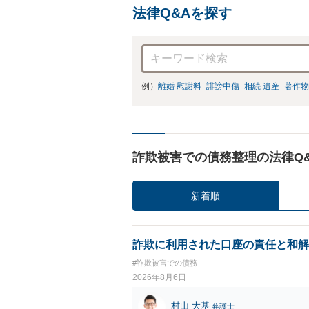
法律Q&Aを探す
例）
離婚 慰謝料
誹謗中傷
相続 遺産
著作物
詐欺被害での債務整理の法律Q
新着順
詐欺に利用された口座の責任と和解
#詐欺被害での債務
2026年8月6日
村山 大基
弁護士