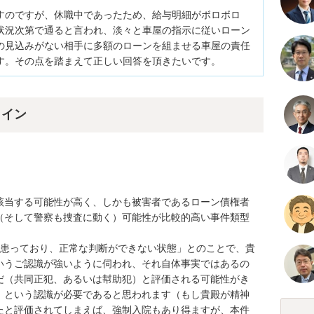
すのですが、休職中であったため、給与明細がボロボロ
状況次第で通ると言われ、淡々と車屋の指示に従いローン
の見込みがない相手に多額のローンを組ませる車屋の責任
す。その点を踏まえて正しい回答を頂きたいです。
ライン
該当する可能性が高く、しかも被害者であるローン債権者
（そして警察も捜査に動く）可能性が比較的高い事件類型
を患っており、正常な判断ができない状態」とのことで、貴
いうご認識が強いように伺われ、それ自体事実ではあるの
だ（共同正犯、あるいは幇助犯）と評価される可能性がき
、という認識が必要であると思われます（もし貴殿が精神
たと評価されてしまえば、強制入院もあり得ますが、本件