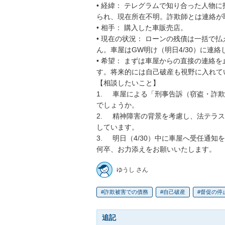
• 経緯： テレグラムで知り合った人物
られ、現在所在不明。詐欺師とは連絡が取
• 相手： 購入した車販売店。

• 現在の状況： ローンの残債は一括で
ん。車屋はGW明け（明日4/30）に連絡
• 希望： まずは車屋からの直接の連絡
す。将来的には自己破産も視野に入れてい
【相談したいこと】

1.	車屋による「刑事告訴（窃盗・詐欺）」を阻止し、民事の問題として扱ってもらうことは可能
でしょうか。

2.	精神障害の背景を考慮し、法テラス（民事法律扶助）を利用した受任をお願いできる先生を探
しています。

3.	明日（4/30）中に車屋へ受任通知を送っていただくことは可能でしょうか。

何卒、お力添えをお願いいたします。
ゆうし さん
詐欺被害での債務
自己破産
督促の停
追記