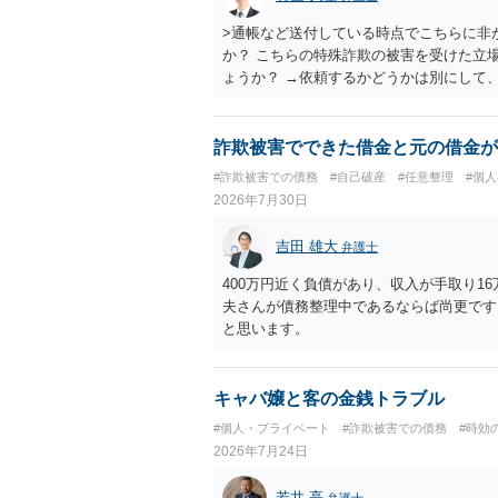
>通帳など送付している時点でこちらに非
か？ こちらの特殊詐欺の被害を受けた立
ょうか？ →依頼するかどうかは別にして
特殊詐欺関係なく旦那さんの行為は法に触
とは可能でしょうか？ →一般的には難し
払わないで和解したいと言われたら、 
詐欺被害でできた借金と元の借金が
ょうか。 ＞弁護士さんに入ってもらうこ
#詐欺被害での債務
#自己破産
#任意整理
#個
だ、弁護士費用かけるならその分賠償に回
2026年7月30日
吉田 雄大
弁護士
400万円近く負債があり、収入が手取り1
夫さんが債務整理中であるならば尚更です
と思います。
キャバ嬢と客の金銭トラブル
#個人・プライベート
#詐欺被害での債務
#時効
2026年7月24日
若井 亮
弁護士