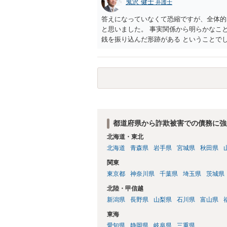
鬼沢 健士
弁護士
答えになっていなくて恐縮ですが、全体的
と思いました。 事実関係から明らかなこ
銭を振り込んだ形跡がある ということで
・貸したかもしれないが、不法原因給付で
あるといえそうなものはありませんでした
けではありません。 あなたが性行為をし
都道府県から詐欺被害での債務に強
北海道・東北
北海道
青森県
岩手県
宮城県
秋田県
関東
東京都
神奈川県
千葉県
埼玉県
茨城県
北陸・甲信越
新潟県
長野県
山梨県
石川県
富山県
東海
愛知県
静岡県
岐阜県
三重県