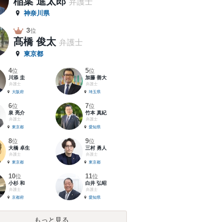
稲葉 進太郎
弁護士
神奈川県
3
位
髙橋 俊太
弁護士
東京都
4
5
位
位
川添 圭
加藤 善大
弁護士
弁護士
大阪府
埼玉県
6
7
位
位
泉 亮介
竹本 真紀
弁護士
弁護士
東京都
愛知県
8
9
位
位
大橋 卓生
三村 勇人
弁護士
弁護士
東京都
東京都
10
11
位
位
小杉 和
白井 弘昭
弁護士
弁護士
京都府
愛知県
もっと見る