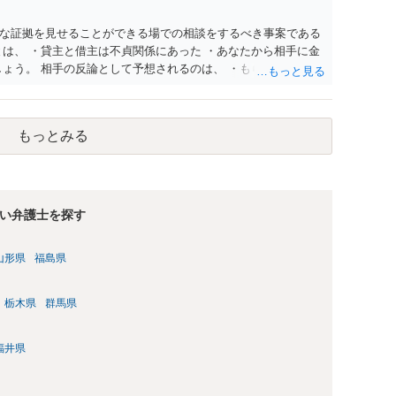
な証拠を見せることができる場での相談をするべき事案である
とは、 ・貸主と借主は不貞関係にあった ・あなたから相手に金
しょう。 相手の反論として予想されるのは、 ・もらったものだ
はない でしょう。 書かれた情報だけからは、不法原因給付で
。 不貞当事者間での貸金だからといって不法原因給付になるわ
たくてお金を払ってお願いしていたという事情などが必要です。
もっとみる
い弁護士を探す
山形県
福島県
栃木県
群馬県
福井県