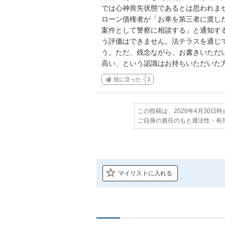
では心神喪失状態であるとは思われませ
ローン債権者が「お車を第三者に渡し
案件として警察に相談する」と通知す
う評価はできません。法テラスを通じ
う。ただ、残念ながら、お書きいただ
高い、という認識はお持ちいただいた
役に立った
3
この投稿は、2026年4月30日
ご自身の責任のもと適法性・有
マイリストに入れる