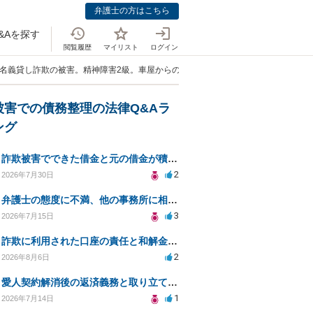
弁護士の方はこちら
&Aを探す
閲覧履歴
マイリスト
ログイン
】名義貸し詐欺の被害。精神障害2級。車屋からの刑事告訴・一括請求の脅しを止め
被害での債務整理の法律Q&Aラ
ング
詐欺被害でできた借金と元の借金が積み重なり返済困難
2
2026年7月30日
弁護士の態度に不満、他の事務所に相談すべきか？
3
2026年7月15日
詐欺に利用された口座の責任と和解金の相談について
2
2026年8月6日
愛人契約解消後の返済義務と取り立て行為の合法性は？
1
2026年7月14日