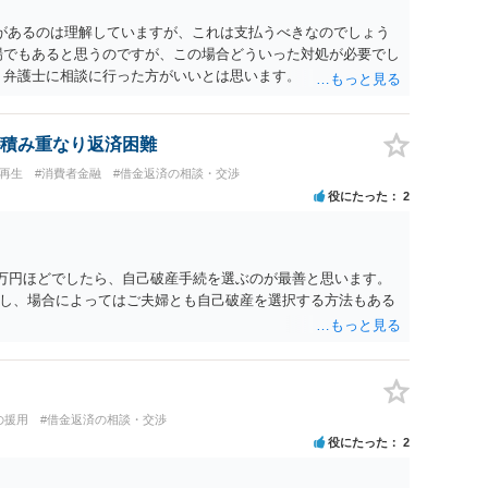
があるのは理解していますが、これは支払うべきなのでしょう
場でもあると思うのですが、この場合どういった対処が必要でし
、弁護士に相談に行った方がいいとは思います。 そもそも、
れる可能性もあります。 ＞100万を支払わず穏便に和解するこ
いです。相談者さんも１００万円の被害を受けたとして、１円も
できるだけ重い刑罰を与えて欲しい、と思われるのではないでし
積み重なり返済困難
とで支払額が下がることはありますか？ そこはあり得ます、た
人再生
#消費者金融
#借金返済の相談・交渉
すことも考えられるので、 兼ね合いは考えてみましょう。
役にたった
2
6万円ほどでしたら、自己破産手続を選ぶのが最善と思います。
し、場合によってはご夫婦とも自己破産を選択する方法もある
の援用
#借金返済の相談・交渉
役にたった
2