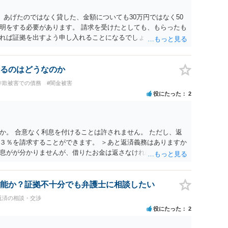
 あげたのではなく貸した、金額についても30万円ではなく50
明をする必要があります。 請求を受けたとしても、もらったも
れば証拠を出すよう申し入れることになるでしょう。 請求があ
必要はないかと思います。
るのはどうなのか
詐欺被害での債務
#闇金被害
役にたった
2
か。 合意なく利息を付けることは許されません。 ただし、返
３％を請求することができます。 ＞あと返済義務はありますか
息がが分かりませんが、借りたお金は返さなければいけません
以上、ご参考まで。
能か？証拠不十分でも弁護士に相談したい
返済の相談・交渉
役にたった
2