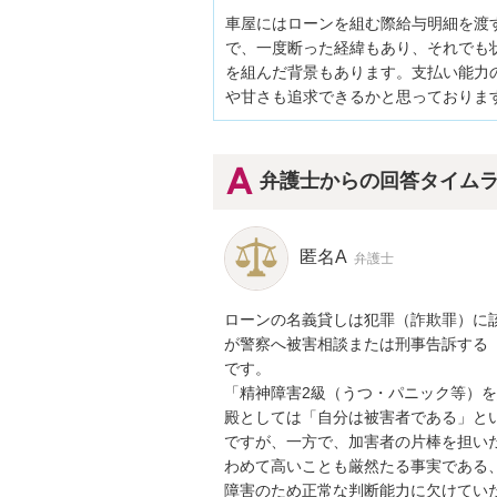
車屋にはローンを組む際給与明細を渡
で、一度断った経緯もあり、それでも
を組んだ背景もあります。支払い能力
や甘さも追求できるかと思っておりま
弁護士からの回答タイム
匿名A
弁護士
ローンの名義貸しは犯罪（詐欺罪）に
が警察へ被害相談または刑事告訴する
です。

「精神障害2級（うつ・パニック等）
殿としては「自分は被害者である」と
ですが、一方で、加害者の片棒を担い
わめて高いことも厳然たる事実である
障害のため正常な判断能力に欠けてい