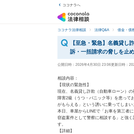
ココナラへ
ココナラ法律相談
法律Q&A
借金・債
【至急・緊急】名義貸し詐
訴・一括請求の脅しを止
公開日時：
2026年4月30日 23:06
更新日時：
20
相談内容：

【現状の緊急性】

現在、名義貸し詐欺（自動車ローン）の
障害2級（うつ・パニック等）を患って
がもらえる」という誘いに乗ってしまいま
本日、車屋からLINEで「お車を第三者
窃盗案件として警察に相談する」と強く
す。

【詳細】
