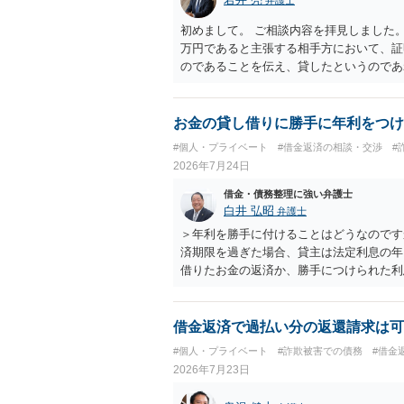
初めまして。 ご相談内容を拝見しました。
万円であると主張する相手方において、証
のであることを伝え、貸したというのであ
るまでは、こちらからアクションを起こす
お金の貸し借りに勝手に年利をつけ
#個人・プライベート
#借金返済の相談・交渉
#
2026年7月24日
借金・債務整理に強い弁護士
白井 弘昭
弁護士
＞年利を勝手に付けることはどうなのです
済期限を過ぎた場合、貸主は法定利息の年
借りたお金の返済か、勝手につけられた利
し、勝手につけた利息は返済不要です。 
借金返済で過払い分の返還請求は可
#個人・プライベート
#詐欺被害での債務
#借金
2026年7月23日