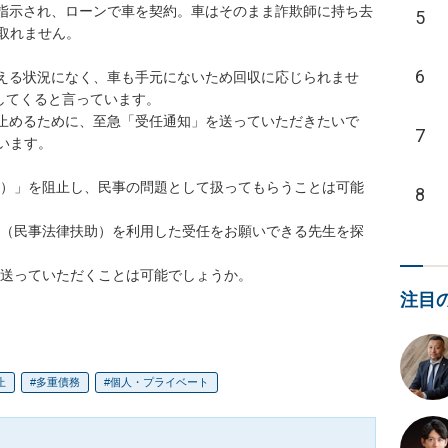
に指示され、ローンで車を契約。車はそのまま詐欺師に持ち去
5
れません。

6
払える状況になく、車も手元にないため回収に応じられませ
してくると言っています。

を止めるために、至急「受任通知」を送っていただきたいで
7
ます。

8
注目
止
多重債務
個人・プライベート