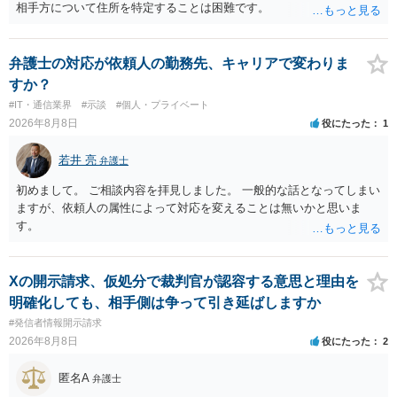
相手方について住所を特定することは困難です。
弁護士の対応が依頼人の勤務先、キャリアで変わりま
すか？
#IT・通信業界
#示談
#個人・プライベート
2026年8月8日
役にたった
1
若井 亮
弁護士
初めまして。 ご相談内容を拝見しました。 一般的な話となってしまい
ますが、依頼人の属性によって対応を変えることは無いかと思いま
す。
Xの開示請求、仮処分で裁判官が認容する意思と理由を
明確化しても、相手側は争って引き延ばしますか
#発信者情報開示請求
2026年8月8日
役にたった
2
匿名A
弁護士