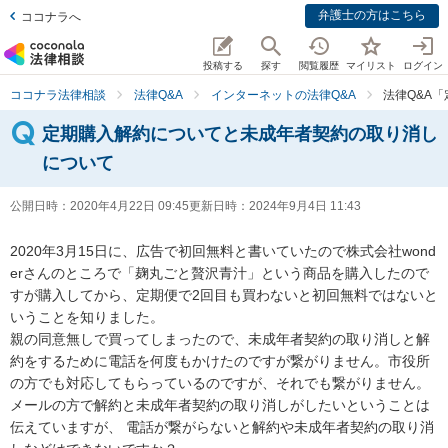
弁護士の方はこちら
ココナラへ
投稿する
探す
閲覧履歴
マイリスト
ログイン
ココナラ法律相談
法律Q&A
インターネットの法律Q&A
法律Q&A
定期購入解約についてと未成年者契約の取り消し
について
公開日時：
2020年4月22日 09:45
更新日時：
2024年9月4日 11:43
2020年3月15日に、広告で初回無料と書いていたので株式会社wond
erさんのところで「麹丸ごと贅沢青汁」という商品を購入したので
すが購入してから、定期便で2回目も買わないと初回無料ではないと
いうことを知りました。

親の同意無しで買ってしまったので、未成年者契約の取り消しと解
約をするために電話を何度もかけたのですが繋がりません。市役所
の方でも対応してもらっているのですが、それでも繋がりません。

メールの方で解約と未成年者契約の取り消しがしたいということは
伝えていますが、 電話が繋がらないと解約や未成年者契約の取り消