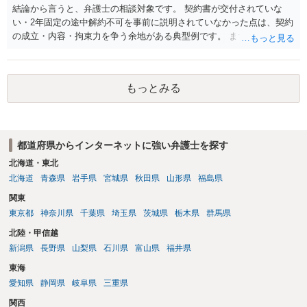
結論から言うと、弁護士の相談対象です。 契約書が交付されていな
い・2年固定の途中解約不可を事前に説明されていなかった点は、契約
の成立・内容・拘束力を争う余地がある典型例です。 まずは、運営と
のやり取り、規約のスクショ等の証拠を集めて、弁護士に相談されて
みてはいかがでしょうか。 また同時並行で（もしまだされていないの
であれば）書面で退所意思の明確化はしておくべきだと考えます。
もっとみる
都道府県からインターネットに強い弁護士を探す
北海道・東北
北海道
青森県
岩手県
宮城県
秋田県
山形県
福島県
関東
東京都
神奈川県
千葉県
埼玉県
茨城県
栃木県
群馬県
北陸・甲信越
新潟県
長野県
山梨県
石川県
富山県
福井県
東海
愛知県
静岡県
岐阜県
三重県
関西