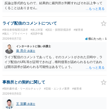
反論は形式的なもので、結果的に裁判所が判断すればそれ以上争って
くることはありません。
ライブ配信のコメントについて
#発信者情報開示請求
#炎上対策
#訴訟・損害賠償請求
#被害者
#個人・プライベート
#誹謗中傷
2026年8月7日
役にたった
1
インターネットに強い弁護士
泉 亮介
弁護士
ライブ配信のコメントであっても，そのコメントがされた日時や，ラ
イブ配信のURL等が証明できれば，権利侵害が認められるものであれ
ば開示請求が認められる可能性はあるでしょう。
事務所との契約に関して
#契約書作成・リーガルチェック
#芸能・エンタメ業界
#被害者
2026年8月6日
王 宣麟
弁護士