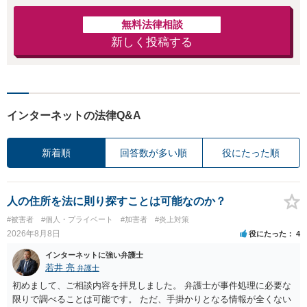
無料法律相談
新しく投稿する
インターネットの法律Q&A
新着順
回答数が多い順
役にたった順
人の住所を法に則り探すことは可能なのか？
#被害者
#個人・プライベート
#加害者
#炎上対策
2026年8月8日
役にたった
4
インターネットに強い弁護士
若井 亮
弁護士
初めまして、ご相談内容を拝見しました。 弁護士が事件処理に必要な
限りで調べることは可能です。 ただ、手掛かりとなる情報が全くない