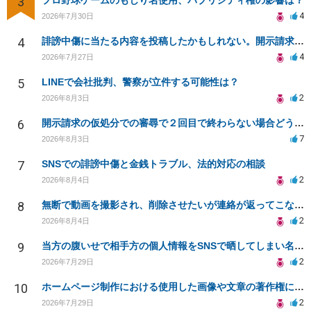
3
プロ野球ゲームのもじり名使用、パブリシティ権の影響は？
4
2026年7月30日
4
誹謗中傷に当たる内容を投稿したかもしれない。開示請求や民事刑事裁判に発展しうるのか教えて欲しい。
4
2026年7月27日
5
LINEで会社批判、警察が立件する可能性は？
2
2026年8月3日
6
開示請求の仮処分での審尋で２回目で終わらない場合どうしたらいいですか
7
2026年8月3日
7
SNSでの誹謗中傷と金銭トラブル、法的対応の相談
2
2026年8月4日
8
無断で動画を撮影され、削除させたいが連絡が返ってこない。
2
2026年8月4日
9
当方の腹いせで相手方の個人情報をSNSで晒してしまい名誉毀損させてしまったかもしれない
2
2026年7月29日
10
ホームページ制作における使用した画像や文章の著作権について
2
2026年7月29日