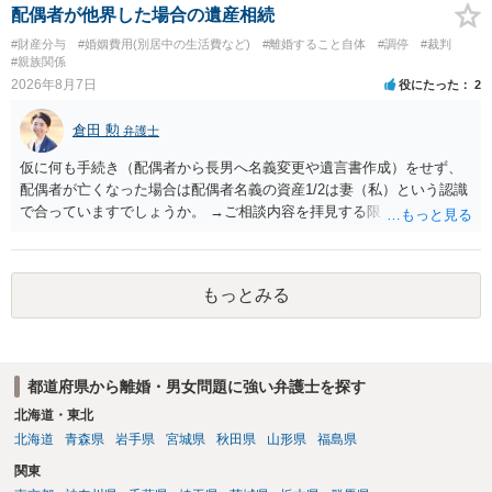
に勤務先」が含まれているので、私に収入が入った事は相手に通知が
配偶者が他界した場合の遺産相続
行く事になり、上記のような文言が無くても養育費の見直しは適宜出
#財産分与
#婚姻費用(別居中の生活費など)
#離婚すること自体
#調停
#裁判
来るかと思うのですが違うのでしょうか？との点はそのとおりかと思
#親族関係
います。養育費は事情の変更があった場合に変更するので毎年見直す
2026年8月7日
役にたった
2
ことはあまりないです。ご参考にしてください。
倉田 勲
弁護士
仮に何も手続き（配偶者から長男へ名義変更や遺言書作成）をせず、
配偶者が亡くなった場合は配偶者名義の資産1/2は妻（私）という認識
で合っていますでしょうか。 →ご相談内容を拝見する限りでは、その
認識で合ってはいます。 なお、逆に１/２しか権利がないため、自宅を
完全に所有する場合は、他の相続人に対して自宅の評価額の１/２の代
償金の支払いが必要になります。
もっとみる
都道府県から離婚・男女問題に強い弁護士を探す
北海道・東北
北海道
青森県
岩手県
宮城県
秋田県
山形県
福島県
関東