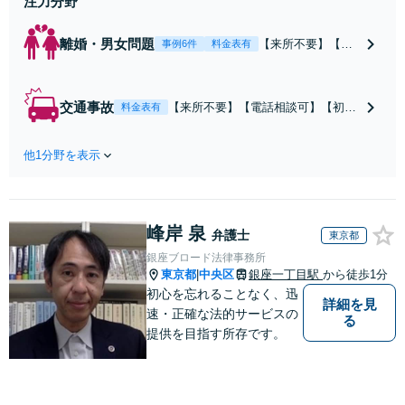
注力分野
離婚・男女問題
【来所不要】【電
事例6件
料金表有
話相談可】親権／
婚姻費用／不倫慰
謝料／別居などの
交通事故
【来所不要】【電話相談可】【初回
料金表有
争点を整理し、見
相談無料】治療中から、賠償額・過
通しと方針を提示
失割合・後遺障害の見通しを整理
します。
他1分野を表示
し、納得感ある解決を目指します。
峰岸 泉
弁護士
東京都
銀座ブロード法律事務所
東京都
中央区
銀座一丁目駅
から徒歩1分
|
初心を忘れることなく、迅
詳細を見
速・正確な法的サービスの
る
提供を目指す所存です。