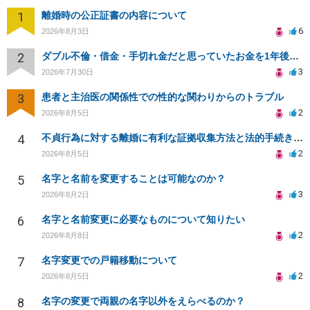
1
離婚時の公正証書の内容について
6
2026年8月3日
2
ダブル不倫・借金・手切れ金だと思っていたお金を1年後いまさら脅迫罪として通知書が来てまとめて請求
3
2026年7月30日
3
患者と主治医の関係性での性的な関わりからのトラブル
2
2026年8月5日
4
不貞行為に対する離婚に有利な証拠収集方法と法的手続きについて
2
2026年8月5日
5
名字と名前を変更することは可能なのか？
3
2026年8月2日
6
名字と名前変更に必要なものについて知りたい
2
2026年8月8日
7
名字変更での戸籍移動について
2
2026年8月5日
8
名字の変更で両親の名字以外をえらべるのか？