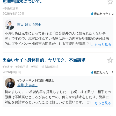
慰謝料請求について。
#不倫慰謝料
2026年8月10日
役にたった
2
吉田 雄大
弁護士
不貞行為は元妻にとってみれば「自分以外の人に知られたくない事
実」ですので、現実に住んでいる家以外への内容証明郵便の送付は法
的にプライバシー権侵害の問題が生じる可能性が濃厚です。ですの
で、お勧めできません。
出会いサイト身体目的、ヤリモク、不当請求
#被害者
#音信不通
#訴訟・損害賠償請求
2026年8月8日
役にたった
1
インターネットに強い弁護士
若井 亮
弁護士
初めまして。 ご相談内容を拝見しました。 お伺いする限り、相手方の
態度は不誠実なところがあるものの、何らかの請求をしたり、警察に
対応を要請するといったことは難しいかと思います。 ご参考になれば
幸いです。