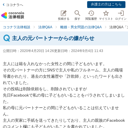
弁護士の方はこちら
ココナラへ
投稿する
探す
閲覧履歴
マイリスト
ログイン
ココナラ法律相談
法律Q&A
離婚・男女問題の法律Q&A
法律Q&A
主人の元パートナーからの嫌がらせ
公開日時：
2020年4月20日 14:26
更新日時：
2024年9月4日 11:43
主人には籍を入れなかった女性との間に子どもがいます。

その元パートナーの方にSNSで主人や私のフルネーム、主人の職場
等書かれたり、過去の女性遍歴や「詐欺師」といったワードも出さ
れていました。

その投稿は削除依頼をし、削除されていますが

先日Facebookで私の母に子どもがいることをバラされてしまいまし
た。

私の母に元パートナーとの間に子どもがいることは伝えていませ
ん。

主人の実家に手紙を送ってきたりしており、主人の親族のFacebook
のコメント欄にも子どもがいることを書かれていました。
