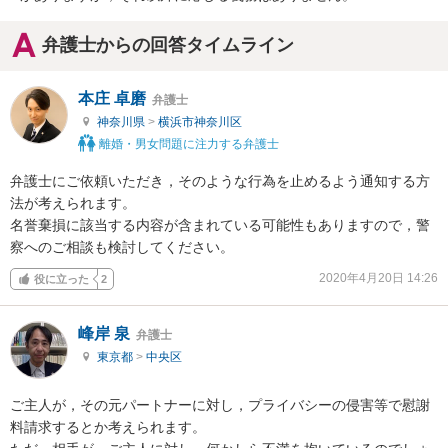
弁護士からの回答タイムライン
本庄 卓磨
弁護士
神奈川県
>
横浜市神奈川区
離婚・男女問題に注力する弁護士
弁護士にご依頼いただき，そのような行為を止めるよう通知する方
法が考えられます。

名誉棄損に該当する内容が含まれている可能性もありますので，警
察へのご相談も検討してください。
2020年4月20日 14:26
役に立った
2
峰岸 泉
弁護士
東京都
>
中央区
ご主人が，その元パートナーに対し，プライバシーの侵害等で慰謝
料請求するとか考えられます。
