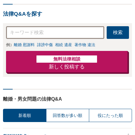
法律Q&Aを探す
検索
例）
離婚 慰謝料
誹謗中傷
相続 遺産
著作物 違法
無料法律相談
新しく投稿する
離婚・男女問題の法律Q&A
新着順
回答数が多い順
役にたった順