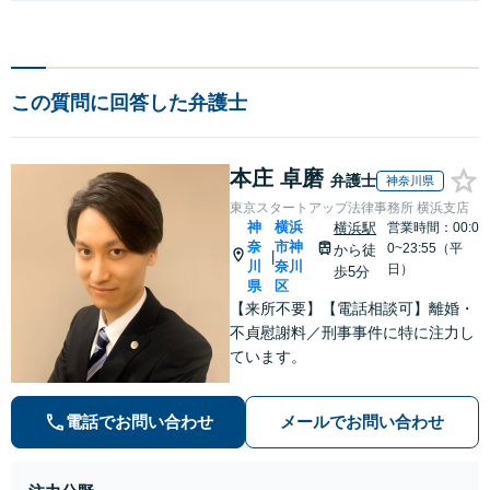
この質問に回答した弁護士
本庄 卓磨
弁護士
神奈川県
東京スタートアップ法律事務所 横浜支店
神
横浜
横浜駅
営業時間：00:0
奈
市神
0~23:55（平
から徒
|
川
奈川
日）
歩5分
県
区
【来所不要】【電話相談可】離婚・
不貞慰謝料／刑事事件に特に注力し
ています。
電話でお問い合わせ
メールでお問い合わせ