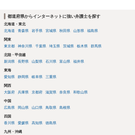
その申込み若しくは約束をして面会を要求すること。 2前項の罪を犯
し、よってわいせつの目的で当該十六歳未満の者と面会をした者は、
都道府県からインターネットに強い弁護士を探す
二年以下の拘禁刑又は百万円以下の罰金に処する。
北海道・東北
北海道
青森県
岩手県
宮城県
秋田県
山形県
福島県
関東
東京都
神奈川県
千葉県
埼玉県
茨城県
栃木県
群馬県
北陸・甲信越
新潟県
長野県
山梨県
石川県
富山県
福井県
東海
愛知県
静岡県
岐阜県
三重県
関西
大阪府
兵庫県
京都府
滋賀県
奈良県
和歌山県
中国
広島県
岡山県
山口県
鳥取県
島根県
四国
香川県
愛媛県
高知県
徳島県
九州・沖縄