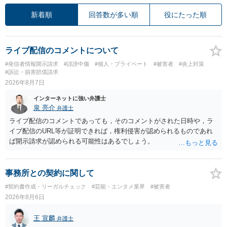
新着順
回答数が多い順
役にたった順
ライブ配信のコメントについて
#発信者情報開示請求
#誹謗中傷
#個人・プライベート
#被害者
#炎上対策
#訴訟・損害賠償請求
2026年8月7日
インターネットに強い弁護士
泉 亮介
弁護士
ライブ配信のコメントであっても，そのコメントがされた日時や，ラ
イブ配信のURL等が証明できれば，権利侵害が認められるものであれ
ば開示請求が認められる可能性はあるでしょう。
事務所との契約に関して
#契約書作成・リーガルチェック
#芸能・エンタメ業界
#被害者
2026年8月6日
王 宣麟
弁護士