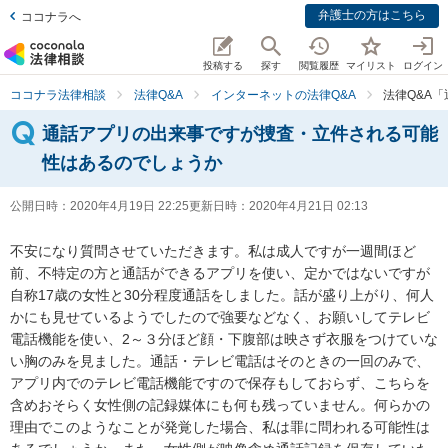
弁護士の方はこちら
ココナラへ
投稿する
探す
閲覧履歴
マイリスト
ログイン
ココナラ法律相談
法律Q&A
インターネットの法律Q&A
法律Q&A
通話アプリの出来事ですが捜査・立件される可能
性はあるのでしょうか
公開日時：
2020年4月19日 22:25
更新日時：
2020年4月21日 02:13
不安になり質問させていただきます。私は成人ですが一週間ほど
前、不特定の方と通話ができるアプリを使い、定かではないですが
自称17歳の女性と30分程度通話をしました。話が盛り上がり、何人
かにも見せているようでしたので強要などなく、お願いしてテレビ
電話機能を使い、2～３分ほど顔・下腹部は映さず衣服をつけていな
い胸のみを見ました。通話・テレビ電話はそのときの一回のみで、
アプリ内でのテレビ電話機能ですので保存もしておらず、こちらを
含めおそらく女性側の記録媒体にも何も残っていません。何らかの
理由でこのようなことが発覚した場合、私は罪に問われる可能性は