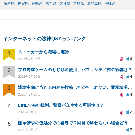
福岡県
佐賀県
長崎県
熊本県
大分県
宮崎県
鹿児島県
沖縄県
インターネットの法律Q&Aランキング
1
ストーカーから職場に電話
6
2026年7月28日
2
プロ野球ゲームのもじり名使用、パブリシティ権の影響は？
4
2026年7月30日
3
誹謗中傷に当たる内容を投稿したかもしれない。開示請求や民事刑事裁判に発展しうるのか教えて欲しい。
4
2026年7月27日
4
LINEで会社批判、警察が立件する可能性は？
2
2026年8月3日
5
開示請求の仮処分での審尋で２回目で終わらない場合どうしたらいいですか
7
2026年8月3日