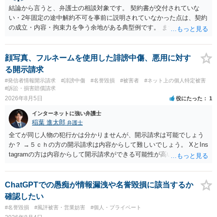
結論から言うと、弁護士の相談対象です。 契約書が交付されていな
い・2年固定の途中解約不可を事前に説明されていなかった点は、契約
の成立・内容・拘束力を争う余地がある典型例です。 まずは、運営と
のやり取り、規約のスクショ等の証拠を集めて、弁護士に相談されて
みてはいかがでしょうか。 また同時並行で（もしまだされていないの
であれば）書面で退所意思の明確化はしておくべきだと考えます。
顔写真、フルネームを使用した誹謗中傷、悪用に対す
る開示請求
#発信者情報開示請求
#誹謗中傷
#名誉毀損
#被害者
#ネット上の個人特定被害
#訴訟・損害賠償請求
2026年8月5日
役にたった
1
インターネットに強い弁護士
稲葉 進太郎
弁護士
全てが同じ人物の犯行かは分かりませんが、開示請求は可能でしょう
か？ →５ｃｈの方の開示請求は内容からして難しいでしょう。 XとIns
tagramの方は内容からして開示請求ができる可能性が高いでしょう。
ただ、アカウントが削除されていると開示請求は失敗する可能性が高
いでしょう。７月中にアカウントが削除されている場合、今から進め
ても失敗する可能性が高いように思われます。 相手を特定できた場
ChatGPTでの愚痴が情報漏洩や名誉毀損に該当するか
合、相手に全ての弁護士費用を負担させることは可能でしょうか？ →
確認したい
訴訟外の交渉で相手方が認めれば負担させることができるでしょう。
#名誉毀損
#風評被害・営業妨害
#個人・プライベート
訴訟で判決となった場合は、実際の弁護士費用が認められる場合と認