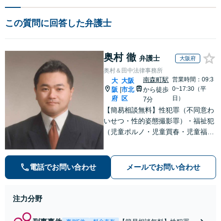
この質問に回答した弁護士
奥村 徹
弁護士
大阪府
奥村＆田中法律事務所
南森町駅
営業時間：09:3
大
大阪
0~17:30（平
阪
市北
から徒歩
|
府
区
日）
7分
【簡易相談無料】性犯罪（不同意わ
いせつ・性的姿態撮影罪）・福祉犯
（児童ポルノ・児童買春・児童福祉
法・青少年条例）・ネット犯罪（名
誉毀損・わいせつ物・不正アクセス
等）に非常に詳しい弁護士です
電話でお問い合わせ
メールでお問い合わせ
注力分野