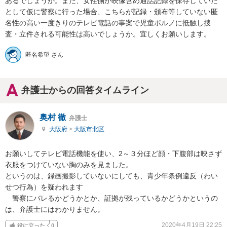
あるでしょうか。また、女性側が映像含め通話記録を保存していた
として仮に警察に行った場合、こちらが記録・頒布等していない匿
名性の高い一度きりのテレビ電話の事案で児童ポルノに抵触し捜
査・立件される可能性は高いでしょうか。宜しくお願いします。
匿名希望 さん
弁護士からの回答タイムライン
奥村 徹
弁護士
大阪府
>
大阪市北区
お願いしてテレビ電話機能を使い、2～３分ほど顔・下腹部は映さず
衣服をつけていない胸のみを見ました。

というのは、録画撮影していないにしても、青少年条例違反（わい
せつ行為）を疑われます

　警察にバレるかどうかとか、証拠が残っているかどうかというの
は、弁護士にはわかりません。
2020年4月19日 22:25
役に立った
0