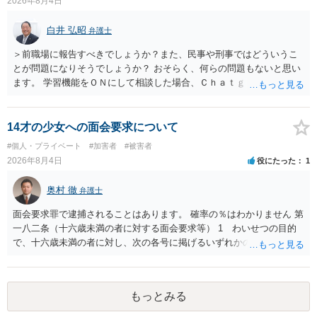
2026年8月4日
められない場合があり何ともいえないところでしょう。
白井 弘昭
弁護士
＞前職場に報告すべきでしょうか？また、民事や刑事ではどういうこ
とが問題になりそうでしょうか？ おそらく、何らの問題もないと思い
ます。 学習機能をＯＮにして相談した場合、Ｃｈａｔｇｐｔがｏｐｅ
ｎＡＩに相談内容を蓄積し、他の質問者への何らかの回答の際に参照
する可能性がありますが、個人名や会社名を特定していない限り、一
般論として抽象化されて回答に織り込まれる可能性が生じるにすぎま
14才の少女への面会要求について
せんので、その情報自体が、秘密情報に当たるとは思えませんし、名
#個人・プライベート
#加害者
#被害者
誉棄損として、個人や会社に対する誹謗中傷の不特定多数への公開に
2026年8月4日
役にたった
1
当たるとも思われません。 もちろん、誰がその内容をｃｈａｔｇｐｔ
に入力したかも第三者にしられることはないので、個人や会社の特定
奥村 徹
弁護士
をせずに書き込んだことで（おそらく特定して書き込んだとして
も）、相談者さんが刑事民事の責任に問われることはないでしょう。
面会要求罪で逮捕されることはあります。 確率の％はわかりません 第
私見ながらご参考まで。
一八二条（十六歳未満の者に対する面会要求等） 1 わいせつの目的
で、十六歳未満の者に対し、次の各号に掲げるいずれかの行為をした
者（当該十六歳未満の者が十三歳以上である場合については、その者
が生まれた日より五年以上前の日に生まれた者に限る。）は、一年以
下の拘禁刑又は五十万円以下の罰金に処する。 一 威迫し、偽計を用
もっとみる
い又は誘惑して面会を要求すること。 二 拒まれたにもかかわらず、
反復して面会を要求すること。 三 金銭その他の利益を供与し、又は